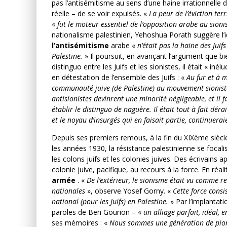
pas l’antisémitisme au sens d’une haine irrationnelle de
réelle – de se voir expulsés. «
La peur de l’éviction ter
«
fut le moteur essentiel de l’opposition arabe au sion
nationalisme palestinien, Yehoshua Porath suggère l’i
l’antisémitisme
arabe «
n’était pas la haine des Juif
Palestine.
» Il poursuit, en avançant l’argument que b
distinguo entre les Juifs et les sionistes, il était « in
en détestation de l’ensemble des Juifs : «
Au fur et à m
communauté juive (de Palestine) au mouvement sionist
antisionistes devinrent une minorité négligeable, et il 
établir le distinguo de naguère. Il était tout à fait d
et le noyau d’insurgés qui en faisait partie, continuerai
Depuis ses premiers remous, à la fin du XIXème siècl
les années 1930, la résistance palestinienne se focali
les colons juifs et les colonies juives. Des écrivain
colonie juive, pacifique, au recours à la force. En réali
armée
. «
De l’extérieur, le sionisme était vu comme re
nationales
», observe Yosef Gorny. «
Cette force consi
national (pour les Juifs) en Palestine.
» Par l’implantat
paroles de Ben Gourion – «
un alliage parfait, idéal, e
ses mémoires : «
Nous sommes une génération de pionn