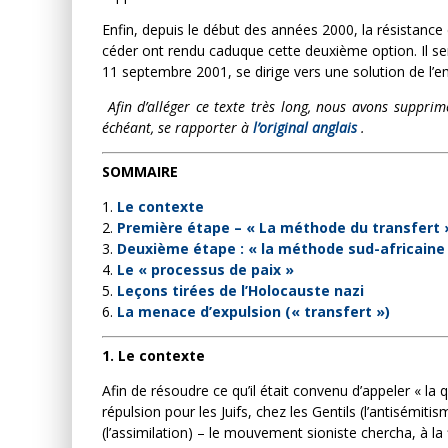
Enfin, depuis le début des années 2000, la résistance d
céder ont rendu caduque cette deuxième option. Il semb
11 septembre 2001, se dirige vers une solution de l’e
Afin d’alléger ce texte très long, nous avons suppri
échéant, se rapporter à
l’original anglais
.
SOMMAIRE
1.
Le contexte
2.
Première étape – « La méthode du transfert 
3.
Deuxième étape : « la méthode sud-africaine
4.
Le « processus de paix »
5.
Leçons tirées de l’Holocauste nazi
6.
La menace d’expulsion (« transfert »)
1. Le contexte
Afin de résoudre ce qu’il était convenu d’appeler « la q
répulsion pour les Juifs, chez les Gentils (l’antisémitis
(l’assimilation) – le mouvement sioniste chercha, à la 