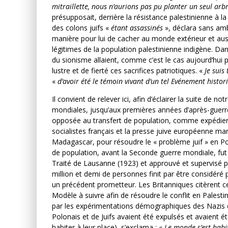
mitraillette, nous n’aurions pas pu planter un seul arb
présupposait, derrière la résistance palestinienne à l
des colons juifs «
étant assassinés
», déclara sans am
manière pour lui de cacher au monde extérieur et auss
légitimes de la population palestinienne indigène. Dan
du sionisme allaient, comme c’est le cas aujourd’hui p
lustre et de fierté ces sacrifices patriotiques. «
Je suis 
«
d’avoir été le témoin vivant d’un tel Evénement histor
Il convient de relever ici, afin d’éclairer la suite de 
mondiales, jusqu’aux premières années d’après-guerre,
opposée au transfert de population, comme expédient
socialistes français et la presse juive européenne mani
Madagascar, pour résoudre le « problème juif » en Pol
de population, avant la Seconde guerre mondiale, fut 
Traité de Lausanne (1923) et approuvé et supervisé p
million et demi de personnes finit par être considéré
un précédent prometteur. Les Britanniques citèrent 
Modèle à suivre afin de résoudre le conflit en Palestin
par les expérimentations démographiques des Nazis da
Polonais et de Juifs avaient été expulsés et avaient 
habiter à leur place), s’exclama : «
Le monde s’est habit