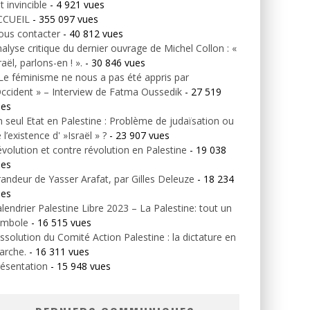
t invincible
- 4 921 vues
CCUEIL
- 355 097 vues
ous contacter
- 40 812 vues
alyse critique du dernier ouvrage de Michel Collon : «
raël, parlons-en ! ».
- 30 846 vues
Le féminisme ne nous a pas été appris par
Occident » – Interview de Fatma Oussedik
- 27 519
ues
 seul Etat en Palestine : Problème de judaïsation ou
 l’existence d' »Israël » ?
- 23 907 vues
volution et contre révolution en Palestine
- 19 038
ues
andeur de Yasser Arafat, par Gilles Deleuze
- 18 234
ues
lendrier Palestine Libre 2023 – La Palestine: tout un
ymbole
- 16 515 vues
ssolution du Comité Action Palestine : la dictature en
arche.
- 16 311 vues
ésentation
- 15 948 vues