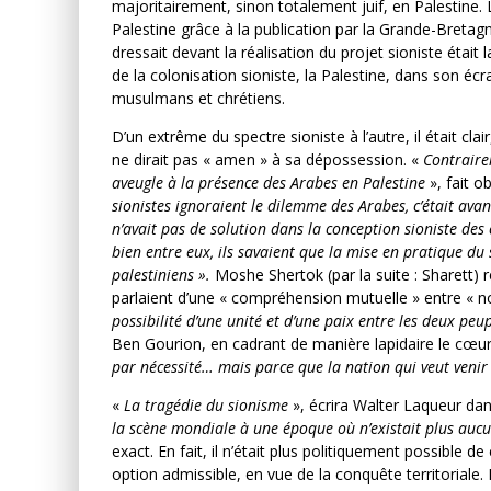
majoritairement, sinon totalement juif, en Palestine
Palestine grâce à la publication par la Grande-Bretagn
dressait devant la réalisation du projet sioniste était l
de la colonisation sioniste, la Palestine, dans son écra
musulmans et chrétiens.
D’un extrême du spectre sioniste à l’autre, il était cla
ne dirait pas « amen » à sa dépossession. «
Contraire
aveugle à la présence des Arabes en Palestine
», fait o
sionistes ignoraient le dilemme des Arabes, c’était ava
n’avait pas de solution dans la conception sioniste des
bien entre eux, ils savaient que la mise en pratique du
palestiniens ».
Moshe Shertok (par la suite : Sharett) r
parlaient d’une « compréhension mutuelle » entre « n
possibilité d’une unité et d’une paix entre les deux peup
Ben Gourion, en cadrant de manière lapidaire le cœu
par nécessité… mais parce que la nation qui veut venir s
«
La tragédie du sionisme
», écrira Walter Laqueur da
la scène mondiale à une époque où n’existait plus au
exact. En fait, il n’était plus politiquement possible d
option admissible, en vue de la conquête territorial