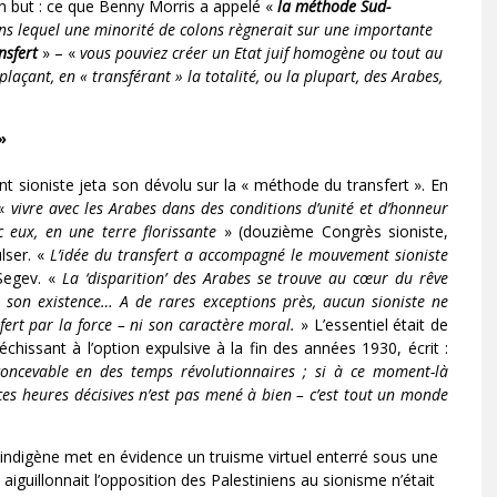
on but : ce que Benny Morris a appelé «
la méthode Sud-
ans lequel une minorité de colons règnerait sur une importante
nsfert
» – «
vous pouviez créer un Etat juif homogène ou tout au
laçant, en « transférant » la totalité, ou la plupart, des Arabes,
»
 sioniste jeta son dévolu sur la « méthode du transfert ». En
 «
vivre avec les Arabes dans des conditions d’unité et d’honneur
 eux, en une terre florissante
» (douzième Congrès sioniste,
ulser. «
L’idée du transfert a accompagné le mouvement sioniste
Segev. «
La ‘disparition’ des Arabes se trouve au cœur du rêve
de son existence… A de rares exceptions près, aucun sioniste ne
sfert par la force – ni son caractère moral.
» L’essentiel était de
hissant à l’option expulsive à la fin des années 1930, écrit :
oncevable en des temps révolutionnaires ; si à ce moment-là
 ces heures décisives n’est pas mené à bien – c’est tout un monde
indigène met en évidence un truisme virtuel enterré sous une
aiguillonnait l’opposition des Palestiniens au sionisme n’était