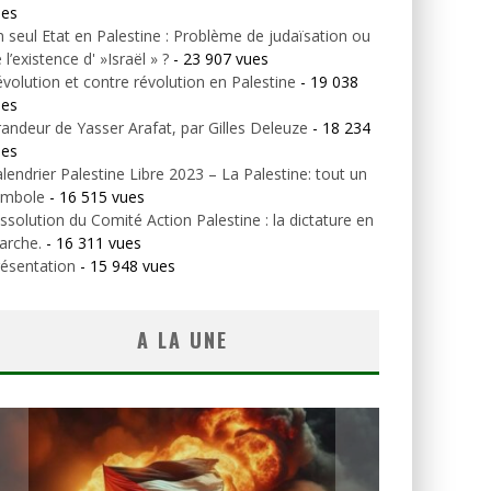
ues
 seul Etat en Palestine : Problème de judaïsation ou
 l’existence d' »Israël » ?
- 23 907 vues
volution et contre révolution en Palestine
- 19 038
ues
andeur de Yasser Arafat, par Gilles Deleuze
- 18 234
ues
lendrier Palestine Libre 2023 – La Palestine: tout un
ymbole
- 16 515 vues
ssolution du Comité Action Palestine : la dictature en
arche.
- 16 311 vues
ésentation
- 15 948 vues
A LA UNE