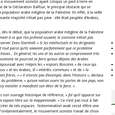
. Le mouvement sioniste ayant conquis un pied à terre en
e de la Déclaration Balfour, le principal obstacle qui se
a population arabe indigène de la Palestine. En effet, à la veille
sante majorité n’était pas juive : elle était peuplée d’Arabes,
ir, dès le début, que la population arabe indigène de la Palestine
ment à ce que l’on prétend souvent, le sionisme n’était pas
bserver Zeev Sternhell. «
Si les intellectuels et les dirigeants
nt tout parce qu’ils savaient parfaitement que ce problème
 choses… En général, les uns et les autres se comprenaient très
 sionisme ne pourrait se faire qu’aux dépens des Arabes
epoussait avec mépris les « espoirs illusoires » de ceux qui
ous » et les Arabes, d’ « intérêts communs » et de «
la
les frères.
» «
Il n’existe pas d’exemple, dans l’Histoire
», déclara
r du problème
, « qu’une nation ouvre les portes de son pays, non
’y installer a manifesté son désir de le faire.
».
ns son ouvrage historique de référence, «
fut qu’il apparut sur
cun espace libre sur la mappemonde.
» Ce n’est pas tout à fait
e créer de tels espaces : l’extermination avait cessé d’être une
e. Fondamentalement, le mouvement sioniste n’avait de choix