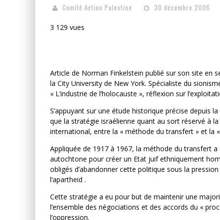
Comité Action Palestine
30 décembre 2006
3 129 vues
Article de Norman Finkelstein publié sur son site en 
la City University de New York. Spécialiste du sionis
« L’industrie de l’holocauste », réflexion sur l’exploita
S’appuyant sur une étude historique précise depuis l
que la stratégie israélienne quant au sort réservé à l
international, entre la « méthode du transfert » et la
Appliquée de 1917 à 1967, la méthode du transfert a co
autochtone pour créer un Etat juif ethniquement homog
obligés d’abandonner cette politique sous la pressio
l’apartheid .
Cette stratégie a eu pour but de maintenir une majori
l’ensemble des négociations et des accords du « proc
l’oppression.