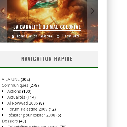
LA BANALITÉ DU MAL COLONIAL
Comité Action Palestine
1 août 2026
Comité
NAVIGATION RAPIDE
A LA UNE
(302)
Communiqués
(278)
Actions
(100)
Actualités
(114)
Al Rowwad 2006
(8)
Forum Palestine 2009
(12)
Résister pour exister 2008
(6)
Dossiers
(40)
Colonialisme sioniste actuel
(79)