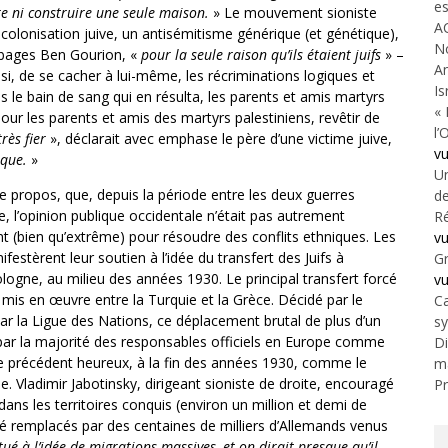
es
re ni construire une seule maison.
» Le mouvement sioniste
A
a colonisation juive, un antisémitisme générique (et génétique),
N
bages Ben Gourion, «
pour la seule raison qu’ils étaient juifs
» –
An
i, de se cacher à lui-même, les récriminations logiques et
Is
s le bain de sang qui en résulta, les parents et amis martyrs
« 
our les parents et amis des martyrs palestiniens, revêtir de
l’
très fier
», déclarait avec emphase le père d’une victime juive,
v
ique.
»
Un
notre propos, que, depuis la période entre les deux guerres
de
 l’opinion publique occidentale n’était pas autrement
Ré
 (bien qu’extrême) pour résoudre des conflits ethniques. Les
v
festèrent leur soutien à l’idée du transfert des Juifs à
Gr
ogne, au milieu des années 1930. Le principal transfert forcé
v
mis en œuvre entre la Turquie et la Grèce. Décidé par le
Ca
ar la Ligue des Nations, ce déplacement brutal de plus d’un
s
 par la majorité des responsables officiels en Europe comme
Di
ce précédent heureux, à la fin des années 1930, comme le
m
e. Vladimir Jabotinsky, dirigeant sioniste de droite, encouragé
Pr
ns les territoires conquis (environ un million et demi de
été remplacés par des centaines de milliers d’Allemands venus
ué à l’idée de migrations massives, et on dirait presque qu’il