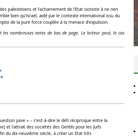
es palestiniens et l’acharnement de l’Etat sioniste à ne rien
le bien qu’Israël, aidé par le contexte international issu du
DES ACCORDS DE PAIX SANS LE
mploi de la pure force couplée à la menace d’expulsion.
PEUPLE ET CONTRE LE PEUPLE
mé les nombreuses notes de bas de page. Le lecteur peut, le cas
Comité Action Palestine
3 juillet 2026
»
 »
uestion juive » – c’est-à-dire le défi réciproque entre la
me) et l’attrait des sociétés des Gentils pour les Juifs
fin du dix-neuvième siècle, à créer un Etat très