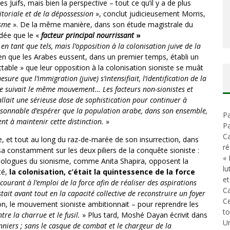
s Juifs, mais bien la perspective – tout ce qu’il y a de plus
ritoriale et de la dépossession
», conclut judicieusement Morris,
isme
». De la même manière, dans son étude magistrale du
dée que le «
facteur principal nourrissant
»
s en tant que tels, mais l’opposition à la colonisation juive de la
ien que les Arabes eussent, dans un premier temps, établi un
éluctable » que leur opposition à la colonisation sioniste se muât
esure que l’immigration (juive) s’intensifiait, l’identification de la
e suivait le même mouvement… Les facteurs non-sionistes et
fallait une sérieuse dose de sophistication pour continuer à
éraisonnable d’espérer que la population arabe, dans son ensemble,
Pa
ent à maintenir cette distinction.
»
Pa
Ca
e, et tout au long du raz-de-marée de son insurrection, dans
ré
sa constamment sur les deux piliers de la conquête sioniste :
« 
s apologues du sionisme, comme Anita Shapira, opposent la
lu
té,
la colonisation, c’était la quintessence de la force
et
courant à l’emploi de la force afin de réaliser des aspirations
Ca
stait avant tout en la capacité collective de reconstruire un foyer
C
ion, le mouvement sioniste ambitionnait – pour reprendre les
t
ntre la charrue et le fusil.
» Plus tard, Moshé Dayan écrivit dans
Un
iers ; sans le casque de combat et le chargeur de la