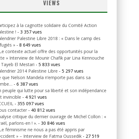
VIEWS
rticipez à la cagnotte solidaire du Comité Action
lestine !
- 3 357 vues
lendrier Palestine Libre 2018 : « Dans le camp des
fugiés »
- 8 649 vues
Le contexte actuel offre des opportunités pour la
tte » Interview de Mounir Chafik par Lina Kennouche
 Tayeb El Mestari
- 5 833 vues
lendrier 2014 Palestine Libre
- 5 297 vues
e que Nelson Mandela n’emporte pas dans sa
ombe…
- 6 387 vues
 peuple qui lutte pour sa liberté et son indépendance
t invincible
- 4 921 vues
CCUEIL
- 355 097 vues
ous contacter
- 40 812 vues
alyse critique du dernier ouvrage de Michel Collon : «
raël, parlons-en ! ».
- 30 846 vues
Le féminisme ne nous a pas été appris par
Occident » – Interview de Fatma Oussedik
- 27 519