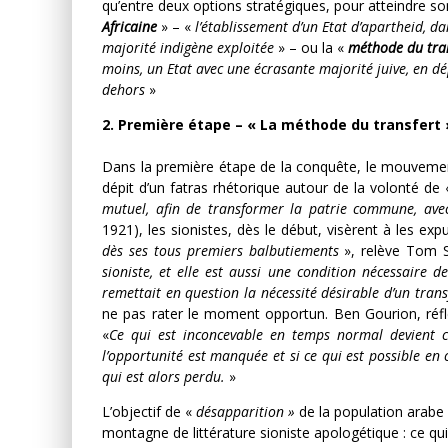
qu’entre deux options stratégiques, pour atteindre s
Africaine
» – «
l’établissement d’un Etat d’apartheid, d
majorité indigène exploitée
» – ou la «
méthode du tra
moins, un Etat avec une écrasante majorité juive, en dép
dehors
»
2. Première étape – « La méthode du transfert 
Dans la première étape de la conquête, le mouvement
dépit d’un fatras rhétorique autour de la volonté de
mutuel, afin de transformer la patrie commune, avec
1921), les sionistes, dès le début, visèrent à les exp
dès ses tous premiers balbutiements
», relève Tom 
sioniste, et elle est aussi une condition nécessaire 
remettait en question la nécessité désirable d’un tran
ne pas rater le moment opportun. Ben Gourion, réfléc
«
Ce qui est inconcevable en temps normal devient c
l’opportunité est manquée et si ce qui est possible en
qui est alors perdu.
»
L’objectif de «
désapparition »
de la population arabe 
montagne de littérature sioniste apologétique : ce qui 