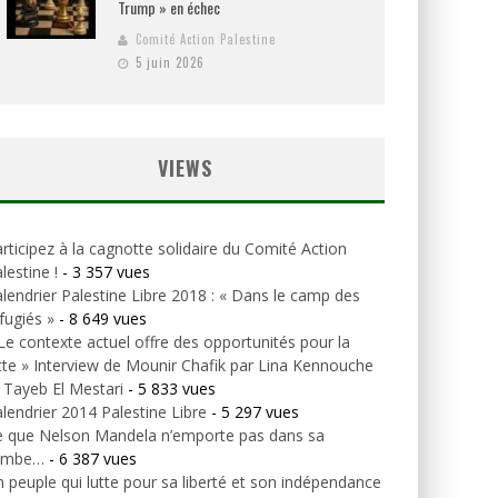
Trump » en échec
Comité Action Palestine
5 juin 2026
VIEWS
rticipez à la cagnotte solidaire du Comité Action
lestine !
- 3 357 vues
lendrier Palestine Libre 2018 : « Dans le camp des
fugiés »
- 8 649 vues
Le contexte actuel offre des opportunités pour la
tte » Interview de Mounir Chafik par Lina Kennouche
 Tayeb El Mestari
- 5 833 vues
lendrier 2014 Palestine Libre
- 5 297 vues
e que Nelson Mandela n’emporte pas dans sa
ombe…
- 6 387 vues
 peuple qui lutte pour sa liberté et son indépendance