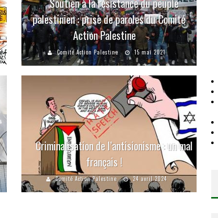
Soutien à la résistance du peuple
palestinien : prise de paroles du Comité
Action Palestine
Comité Action Palestine
15 mai 2021
Criminalisation de l’antisionisme : un mal
français !
Comité Action Palestine
24 avril 2024