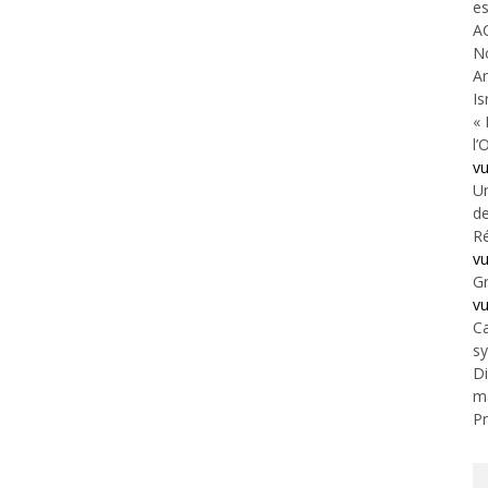
es
A
N
An
Is
« 
l’
v
Un
de
Ré
v
Gr
v
Ca
s
Di
m
Pr