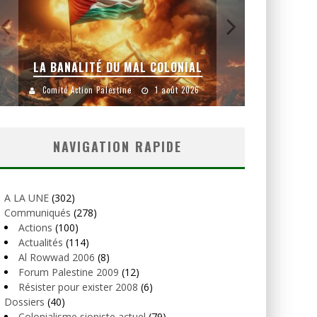
LA BANALITÉ DU MAL COLONIAL
Comité Action Palestine
1 août 2026
Comité
NAVIGATION RAPIDE
A LA UNE
(302)
Communiqués
(278)
Actions
(100)
Actualités
(114)
Al Rowwad 2006
(8)
Forum Palestine 2009
(12)
Résister pour exister 2008
(6)
Dossiers
(40)
Colonialisme sioniste actuel
(79)