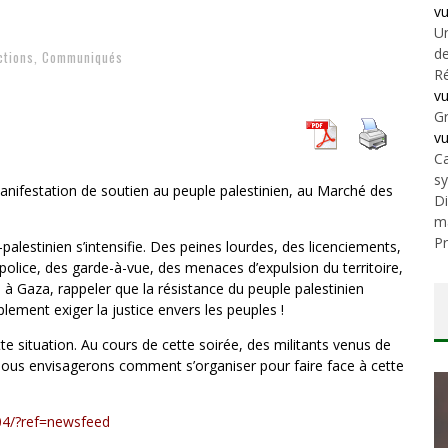
v
Un
de
ctions
,
Communiqués
Ré
v
Gr
v
Ca
s
anifestation de soutien au peuple palestinien, au Marché des
Di
m
Pr
alestinien s’intensifie. Des peines lourdes, des licenciements,
police, des garde-à-vue, des menaces d’expulsion du territoire,
 à Gaza, rappeler que la résistance du peuple palestinien
plement exiger la justice envers les peuples !
te situation. Au cours de cette soirée, des militants venus de
nous envisagerons comment s’organiser pour faire face à cette
4/?ref=newsfeed