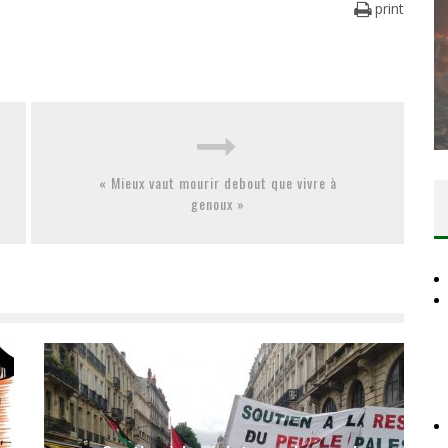
print
DES ACCORDS DE PAIX SANS LE
PEUPLE ET CONTRE LE PEUPLE
Comité Action Palestine
3 juillet 2026
« Mieux vaut mourir debout que vivre à
genoux »