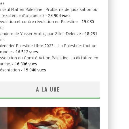
ues
 seul Etat en Palestine : Problème de judaïsation ou
 l’existence d' »Israël » ?
- 23 904 vues
volution et contre révolution en Palestine
- 19 035
ues
andeur de Yasser Arafat, par Gilles Deleuze
- 18 231
ues
lendrier Palestine Libre 2023 – La Palestine: tout un
ymbole
- 16 512 vues
ssolution du Comité Action Palestine : la dictature en
arche.
- 16 306 vues
ésentation
- 15 940 vues
A LA UNE