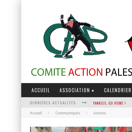
ACCUEIL
ASSOCIATION
CALENDRIER
DERNIÈRES ACTUALITÉS
YANKEES, GO HOME !
Accueil
Communiqués
Actions
CHANTAGE TERRORISTE
LA RÉVOLUTION OU RIEN