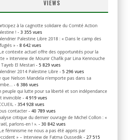
VIEWS
rticipez à la cagnotte solidaire du Comité Action
lestine !
- 3 355 vues
lendrier Palestine Libre 2018 : « Dans le camp des
fugiés »
- 8 642 vues
Le contexte actuel offre des opportunités pour la
tte » Interview de Mounir Chafik par Lina Kennouche
 Tayeb El Mestari
- 5 829 vues
lendrier 2014 Palestine Libre
- 5 296 vues
e que Nelson Mandela n’emporte pas dans sa
ombe…
- 6 386 vues
 peuple qui lutte pour sa liberté et son indépendance
t invincible
- 4 919 vues
CCUEIL
- 354 928 vues
ous contacter
- 40 789 vues
alyse critique du dernier ouvrage de Michel Collon : «
raël, parlons-en ! ».
- 30 842 vues
Le féminisme ne nous a pas été appris par
Occident » – Interview de Fatma Oussedik
- 27 515