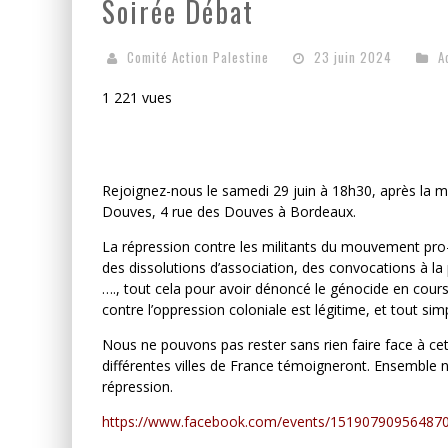
Soirée Débat
Comité Action Palestine
23 juin 2024
A
1 221 vues
Rejoignez-nous le samedi 29 juin à 18h30, après la m
Douves, 4 rue des Douves à Bordeaux.
La répression contre les militants du mouvement pro-p
des dissolutions d’association, des convocations à la 
…., tout cela pour avoir dénoncé le génocide en cours
contre l’oppression coloniale est légitime, et tout sim
Nous ne pouvons pas rester sans rien faire face à cet
différentes villes de France témoigneront. Ensemble 
répression.
https://www.facebook.com/events/151907909564870