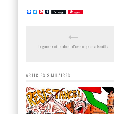
Facebook
Twitter
Pinterest
Tumblr
Post
Save
La gauche et le chant d’amour pour « Israël »
ARTICLES SIMILAIRES