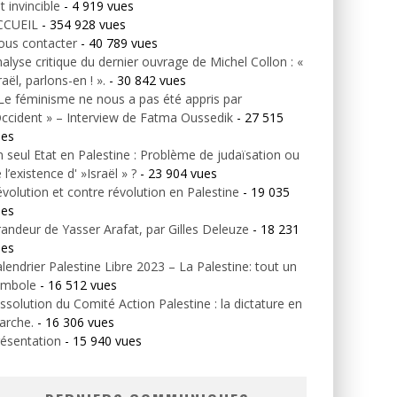
t invincible
- 4 919 vues
CCUEIL
- 354 928 vues
ous contacter
- 40 789 vues
alyse critique du dernier ouvrage de Michel Collon : «
raël, parlons-en ! ».
- 30 842 vues
Le féminisme ne nous a pas été appris par
Occident » – Interview de Fatma Oussedik
- 27 515
ues
 seul Etat en Palestine : Problème de judaïsation ou
 l’existence d' »Israël » ?
- 23 904 vues
volution et contre révolution en Palestine
- 19 035
ues
andeur de Yasser Arafat, par Gilles Deleuze
- 18 231
ues
lendrier Palestine Libre 2023 – La Palestine: tout un
ymbole
- 16 512 vues
ssolution du Comité Action Palestine : la dictature en
arche.
- 16 306 vues
ésentation
- 15 940 vues