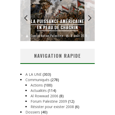
LA PUISSANCE AMÉRICAINE
L
IEN
EN PEAU DE CHAGRIN
uillet 2026
Comité Action Palestine
8 août 2026
Comité
NAVIGATION RAPIDE
A LA UNE
(303)
Communiqués
(278)
Actions
(100)
Actualités
(114)
Al Rowwad 2006
(8)
Forum Palestine 2009
(12)
Résister pour exister 2008
(6)
Dossiers
(40)