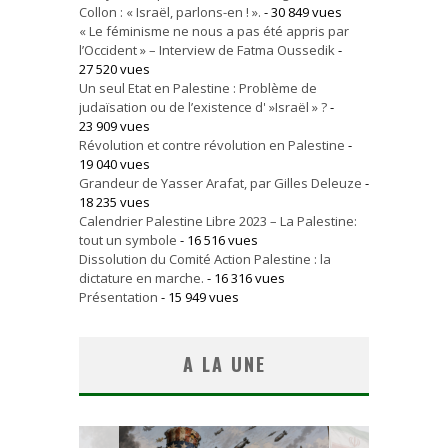
Collon : « Israël, parlons-en ! ».
- 30 849 vues
« Le féminisme ne nous a pas été appris par
l’Occident » – Interview de Fatma Oussedik
-
27 520 vues
Un seul Etat en Palestine : Problème de
judaïsation ou de l’existence d' »Israël » ?
-
23 909 vues
Révolution et contre révolution en Palestine
-
19 040 vues
Grandeur de Yasser Arafat, par Gilles Deleuze
-
18 235 vues
Calendrier Palestine Libre 2023 – La Palestine:
tout un symbole
- 16 516 vues
Dissolution du Comité Action Palestine : la
dictature en marche.
- 16 316 vues
Présentation
- 15 949 vues
A LA UNE