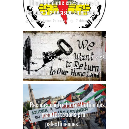
Jihad Islamique en Palestine En
réponse à la décision américaine
Comité Action Palestine
7 décembre 2017
نعم فلسطين ستتحرّر، فليس
هناك خيار آخر
Comité Action Palestine
1 décembre 2019
Recours contre l’interdiction des
manifestations pro-
palestiniennes