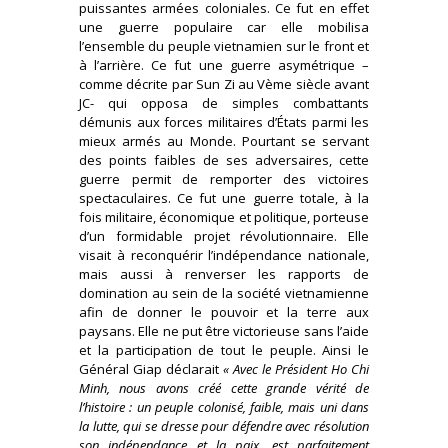
puissantes armées coloniales. Ce fut en effet
une guerre populaire car elle mobilisa
l’ensemble du peuple vietnamien sur le front et
à l’arrière. Ce fut une guerre asymétrique –
comme décrite par Sun Zi au Vème siècle avant
JC- qui opposa de simples combattants
démunis aux forces militaires d’États parmi les
mieux armés au Monde. Pourtant se servant
des points faibles de ses adversaires, cette
guerre permit de remporter des victoires
spectaculaires. Ce fut une guerre totale, à la
fois militaire, économique et politique, porteuse
d’un formidable projet révolutionnaire. Elle
visait à reconquérir l’indépendance nationale,
mais aussi à renverser les rapports de
domination au sein de la société vietnamienne
afin de donner le pouvoir et la terre aux
paysans. Elle ne put être victorieuse sans l’aide
et la participation de tout le peuple. Ainsi le
Général Giap déclarait
« Avec le Président Ho Chi
Minh, nous avons créé cette grande vérité de
l’histoire : un peuple colonisé, faible, mais uni dans
la lutte, qui se dresse pour défendre avec résolution
son indépendance et la paix, est parfaitement