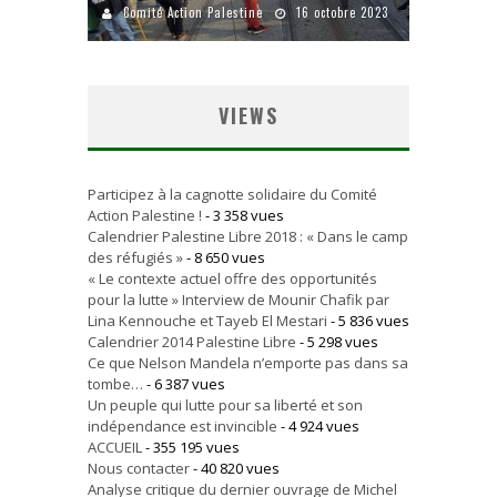
Comité Action Palestine
16 octobre 2023
VIEWS
Participez à la cagnotte solidaire du Comité
Action Palestine !
- 3 358 vues
Calendrier Palestine Libre 2018 : « Dans le camp
des réfugiés »
- 8 650 vues
« Le contexte actuel offre des opportunités
pour la lutte » Interview de Mounir Chafik par
Lina Kennouche et Tayeb El Mestari
- 5 836 vues
Calendrier 2014 Palestine Libre
- 5 298 vues
Ce que Nelson Mandela n’emporte pas dans sa
tombe…
- 6 387 vues
Un peuple qui lutte pour sa liberté et son
indépendance est invincible
- 4 924 vues
ACCUEIL
- 355 195 vues
Nous contacter
- 40 820 vues
Analyse critique du dernier ouvrage de Michel