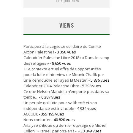
5 juin 2026
VIEWS
Participez à la cagnotte solidaire du Comité
Action Palestine !
- 3 358 vues
Calendrier Palestine Libre 2018 : « Dans le camp
des réfugiés »
- 8 650 vues
« Le contexte actuel offre des opportunités
pour la lutte » Interview de Mounir Chafik par
Lina Kennouche et Tayeb El Mestari
- 5 836 vues
Calendrier 2014 Palestine Libre
- 5 298 vues
Ce que Nelson Mandela n’emporte pas dans sa
tombe…
- 6 387 vues
Un peuple qui lutte pour sa liberté et son
indépendance est invincible
- 4 924 vues
ACCUEIL
- 355 195 vues
Nous contacter
- 40 820 vues
Analyse critique du dernier ouvrage de Michel
Collon : « Israël, parlons-en ! ».
- 30 849 vues