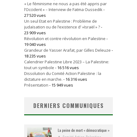
« Le féminisme ne nous a pas été appris par
l’Occident » – Interview de Fatma Oussedik
-
27 520 vues
Un seul Etat en Palestine : Problème de
judaïsation ou de l’existence d' »Israël » ?
-
23 909 vues
Révolution et contre révolution en Palestine
-
19 040 vues
Grandeur de Yasser Arafat, par Gilles Deleuze
-
18 235 vues
Calendrier Palestine Libre 2023 – La Palestine:
tout un symbole
- 16 516 vues
Dissolution du Comité Action Palestine : la
dictature en marche.
- 16 316 vues
Présentation
- 15 949 vues
DERNIERS COMMUNIQUES
La peine de mort « démocratique »