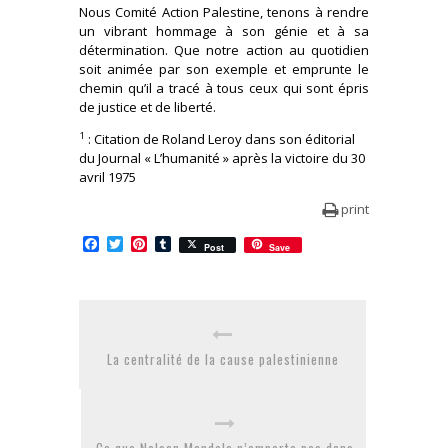
Nous Comité Action Palestine, tenons à rendre
un vibrant hommage à son génie et à sa
détermination. Que notre action au quotidien
soit animée par son exemple et emprunte le
chemin qu’il a tracé à tous ceux qui sont épris
de justice et de liberté.
1
: Citation de Roland Leroy dans son éditorial
du Journal « L’humanité » après la victoire du 30
avril 1975
print
Facebook
Twitter
Pinterest
Tumblr
Post
Save
La centralité de la cause palestinienne