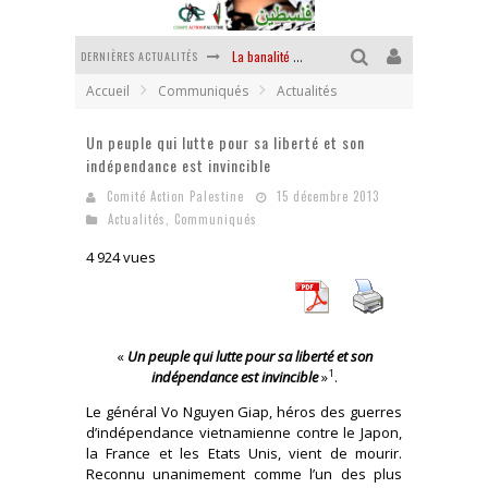
DERNIÈRES ACTUALITÉS
La banalité du mal colonial
Accueil
Communiqués
Actualités
Yankees, Go home !
Un peuple qui lutte pour sa liberté et son
Chantage terroriste
indépendance est invincible
La révolution ou rien
Comité Action Palestine
15 décembre 2013
Actualités
,
Communiqués
Des accords de paix sans le peuple et contre le peuple
4 924 vues
La puissance américaine en peau de chagrin
«
Un peuple qui lutte pour sa liberté et son
1
indépendance est invincible
»
.
Le général Vo Nguyen Giap, héros des guerres
d’indépendance vietnamienne contre le Japon,
la France et les Etats Unis, vient de mourir.
Reconnu unanimement comme l’un des plus