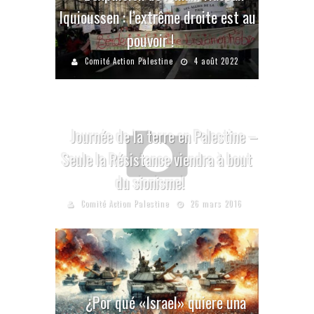
Iquioussen : l’extrême droite est au
pouvoir !
Comité Action Palestine
4 août 2022
Journée de la terre en Palestine –
Seule la Résistance viendra à bout
du sionisme!
Comité Action Palestine
26 mars 2016
¿Por qué «Israel» quiere una