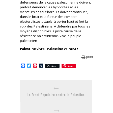
défenseurs de la cause palestinienne doivent
partout dénoncer les hypocrites et les
menteurs de tout bord. Ils doivent continuer,
dans le bruit et la fureur des combats
électoralistes actuels, à porter haut et fort la
voix des Palestiniens. A défendre par tous les
moyens disponibles la juste cause de la
résistance palestinienne. Vive le peuple
palestinien !
Palestine vivra ! Palestine vaincra !
print
Facebook
Twitter
Pinterest
Tumblr
Post
Save
Le Front Populaire contre la Palestine