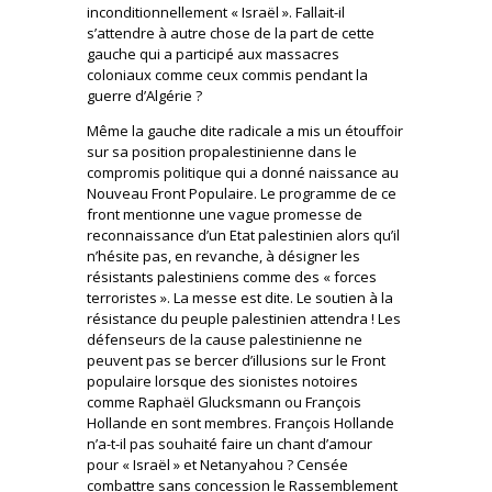
inconditionnellement « Israël ». Fallait-il
s’attendre à autre chose de la part de cette
gauche qui a participé aux massacres
coloniaux comme ceux commis pendant la
guerre d’Algérie ?
Même la gauche dite radicale a mis un étouffoir
sur sa position propalestinienne dans le
compromis politique qui a donné naissance au
Nouveau Front Populaire. Le programme de ce
front mentionne une vague promesse de
reconnaissance d’un Etat palestinien alors qu’il
n’hésite pas, en revanche, à désigner les
résistants palestiniens comme des « forces
terroristes ». La messe est dite. Le soutien à la
résistance du peuple palestinien attendra ! Les
défenseurs de la cause palestinienne ne
peuvent pas se bercer d’illusions sur le Front
populaire lorsque des sionistes notoires
comme Raphaël Glucksmann ou François
Hollande en sont membres. François Hollande
n’a-t-il pas souhaité faire un chant d’amour
pour « Israël » et Netanyahou ? Censée
combattre sans concession le Rassemblement