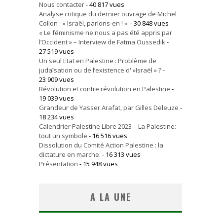
Nous contacter
- 40 817 vues
Analyse critique du dernier ouvrage de Michel
Collon : « Israël, parlons-en ! ».
- 30 848 vues
« Le féminisme ne nous a pas été appris par
l’Occident » – Interview de Fatma Oussedik
-
27 519 vues
Un seul Etat en Palestine : Problème de
judaïsation ou de l’existence d' »Israël » ?
-
23 909 vues
Révolution et contre révolution en Palestine
-
19 039 vues
Grandeur de Yasser Arafat, par Gilles Deleuze
-
18 234 vues
Calendrier Palestine Libre 2023 – La Palestine:
tout un symbole
- 16 516 vues
Dissolution du Comité Action Palestine : la
dictature en marche.
- 16 313 vues
Présentation
- 15 948 vues
A LA UNE