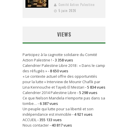
Comité Action Palestine
5 juin 2026
VIEWS
Participez à la cagnotte solidaire du Comité
Action Palestine !
- 3 358 vues
Calendrier Palestine Libre 2018 : « Dans le camp
des réfugiés »
- 8 650 vues
« Le contexte actuel offre des opportunités
pour la lutte » Interview de Mounir Chafik par
Lina Kennouche et Tayeb El Mestari
- 5 834 vues
Calendrier 2014 Palestine Libre
- 5 298 vues
Ce que Nelson Mandela n’emporte pas dans sa
tombe…
- 6 387 vues
Un peuple qui lutte pour sa liberté et son
indépendance est invincible
- 4 921 vues
ACCUEIL
- 355 133 vues
Nous contacter
- 40 817 vues