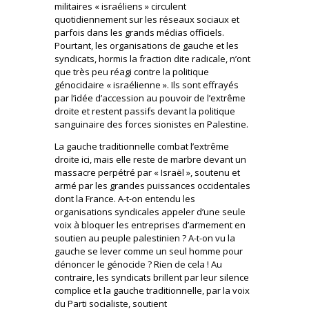
militaires « israéliens » circulent
quotidiennement sur les réseaux sociaux et
parfois dans les grands médias officiels.
Pourtant, les organisations de gauche et les
syndicats, hormis la fraction dite radicale, n’ont
que très peu réagi contre la politique
génocidaire « israélienne ». Ils sont effrayés
par l’idée d’accession au pouvoir de l’extrême
droite et restent passifs devant la politique
sanguinaire des forces sionistes en Palestine.
La gauche traditionnelle combat l’extrême
droite ici, mais elle reste de marbre devant un
massacre perpétré par « Israël », soutenu et
armé par les grandes puissances occidentales
dont la France. A-t-on entendu les
organisations syndicales appeler d’une seule
voix à bloquer les entreprises d’armement en
soutien au peuple palestinien ? A-t-on vu la
gauche se lever comme un seul homme pour
dénoncer le génocide ? Rien de cela ! Au
contraire, les syndicats brillent par leur silence
complice et la gauche traditionnelle, par la voix
du Parti socialiste, soutient