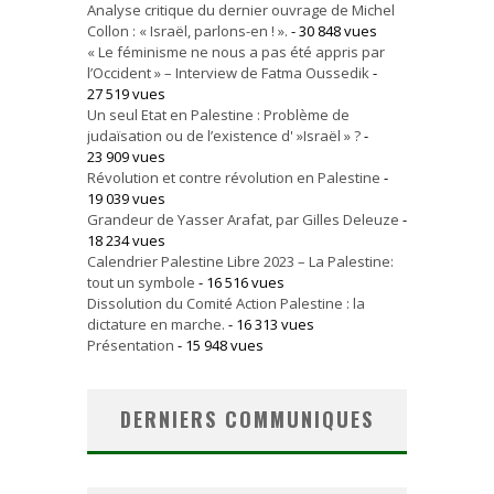
Analyse critique du dernier ouvrage de Michel
Collon : « Israël, parlons-en ! ».
- 30 848 vues
« Le féminisme ne nous a pas été appris par
l’Occident » – Interview de Fatma Oussedik
-
27 519 vues
Un seul Etat en Palestine : Problème de
judaïsation ou de l’existence d' »Israël » ?
-
23 909 vues
Révolution et contre révolution en Palestine
-
19 039 vues
Grandeur de Yasser Arafat, par Gilles Deleuze
-
18 234 vues
Calendrier Palestine Libre 2023 – La Palestine:
tout un symbole
- 16 516 vues
Dissolution du Comité Action Palestine : la
dictature en marche.
- 16 313 vues
Présentation
- 15 948 vues
DERNIERS COMMUNIQUES