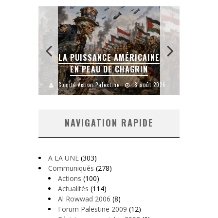
LA PUISSANCE AMÉRICAINE
L
IEN
EN PEAU DE CHAGRIN
uillet 2026
Comité Action Palestine
8 août 2026
Comité
NAVIGATION RAPIDE
A LA UNE
(303)
Communiqués
(278)
Actions
(100)
Actualités
(114)
Al Rowwad 2006
(8)
Forum Palestine 2009
(12)