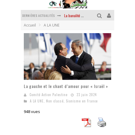
DERNIÈRES ACTUALITÉS
La banalité du mal colonial
Accueil
A LA UNE
Yankees, Go home !
Chantage terroriste
La révolution ou rien
Des accords de paix sans le peuple et contre le peuple
La puissance américaine en peau de chagrin
La gauche et le chant d’amour pour « Israël »
Comité Action Palestine
23 juin 2024
A LA UNE
,
Non classé
,
Sionisme en France
948 vues