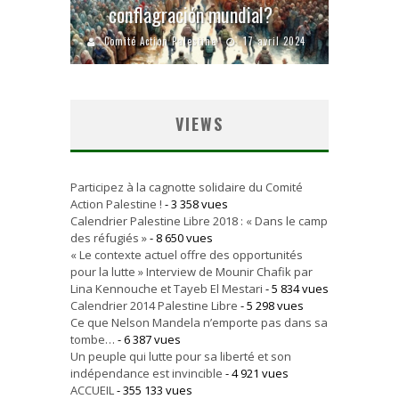
conflagración mundial?
Comité Action Palestine
17 avril 2024
VIEWS
Participez à la cagnotte solidaire du Comité
Action Palestine !
- 3 358 vues
Calendrier Palestine Libre 2018 : « Dans le camp
des réfugiés »
- 8 650 vues
« Le contexte actuel offre des opportunités
pour la lutte » Interview de Mounir Chafik par
Lina Kennouche et Tayeb El Mestari
- 5 834 vues
Calendrier 2014 Palestine Libre
- 5 298 vues
Ce que Nelson Mandela n’emporte pas dans sa
tombe…
- 6 387 vues
Un peuple qui lutte pour sa liberté et son
indépendance est invincible
- 4 921 vues
ACCUEIL
- 355 133 vues