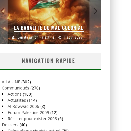
LA BANALITÉ DU MAL COLONIAL
Comité Action Palestine
1 août 2026
Comité
NAVIGATION RAPIDE
A LA UNE
(302)
Communiqués
(278)
Actions
(100)
Actualités
(114)
Al Rowwad 2006
(8)
Forum Palestine 2009
(12)
Résister pour exister 2008
(6)
Dossiers
(40)
Colonialisme sioniste actuel
(79)