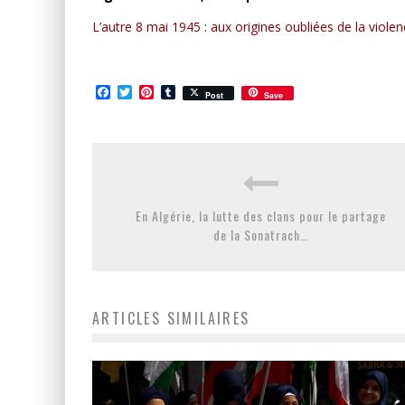
L’autre 8 mai 1945 : aux origines oubliées de la violen
Facebook
Twitter
Pinterest
Tumblr
Post
Save
En Algérie, la lutte des clans pour le partage
de la Sonatrach…
ARTICLES SIMILAIRES