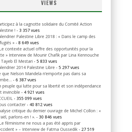
VIEWS
rticipez à la cagnotte solidaire du Comité Action
lestine !
- 3 357 vues
lendrier Palestine Libre 2018 : « Dans le camp des
fugiés »
- 8 649 vues
Le contexte actuel offre des opportunités pour la
tte » Interview de Mounir Chafik par Lina Kennouche
 Tayeb El Mestari
- 5 833 vues
lendrier 2014 Palestine Libre
- 5 297 vues
e que Nelson Mandela n’emporte pas dans sa
ombe…
- 6 387 vues
 peuple qui lutte pour sa liberté et son indépendance
t invincible
- 4 921 vues
CCUEIL
- 355 099 vues
ous contacter
- 40 812 vues
alyse critique du dernier ouvrage de Michel Collon : «
raël, parlons-en ! ».
- 30 846 vues
Le féminisme ne nous a pas été appris par
Occident » – Interview de Fatma Oussedik
- 27 519