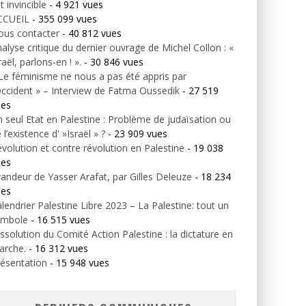
t invincible
- 4 921 vues
CCUEIL
- 355 099 vues
ous contacter
- 40 812 vues
alyse critique du dernier ouvrage de Michel Collon : «
raël, parlons-en ! ».
- 30 846 vues
Le féminisme ne nous a pas été appris par
Occident » – Interview de Fatma Oussedik
- 27 519
ues
 seul Etat en Palestine : Problème de judaïsation ou
 l’existence d' »Israël » ?
- 23 909 vues
volution et contre révolution en Palestine
- 19 038
ues
andeur de Yasser Arafat, par Gilles Deleuze
- 18 234
ues
lendrier Palestine Libre 2023 – La Palestine: tout un
ymbole
- 16 515 vues
ssolution du Comité Action Palestine : la dictature en
arche.
- 16 312 vues
ésentation
- 15 948 vues