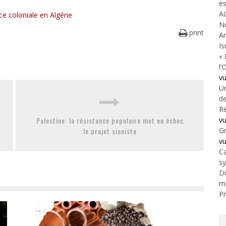
es
A
ce coloniale en Algérie
N
print
An
Is
« 
l’
v
Un
de
Ré
v
Palestine: la résistance populaire met en échec
Gr
le projet sioniste
v
Ca
s
Di
m
Pr