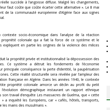
réelle succède à l’angoisse diffuse. Malgré les changements,
Il leur faut coûte que coûte écarter cette alternative ». Le 8 mai
lent de la communauté européenne d’Algérie face aux signes
al.
u contexte socio-économique dans l’analyse de la réaction
e propriété coloniale qui a fait la force de ce système et le
pliquent en partie les origines de la violence des milices
duit la propriété privée et institutionnalisé la dépossession des
les. Ce système a détruit les fondements de l’économie
ur principale conséquence la perte d’identité, la paupérisation
nes. Cette réalité structurelle sera révélée par l’ampleur des
isation française en Algérie. Dans les années 1940, le contexte
ite propriété coloniale amorce un déclin au profit du petit
l’évolution démographique instaurant un rapport ethnique
ns son travail d’enquête Les massacres de Guelma, que « cette
a inquiété les Européens, car « cafés, hôtels, transports,
e les mains des musulmans ».