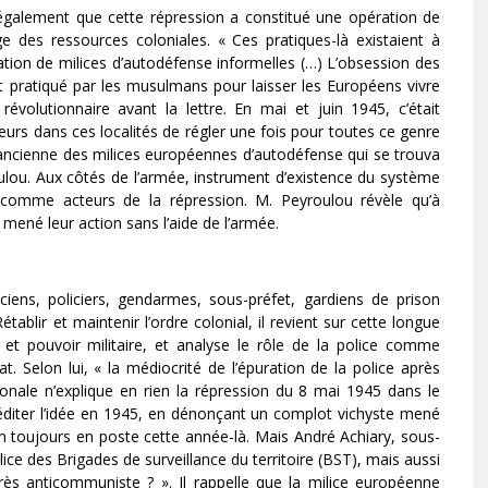
le également que cette répression a constitué une opération de
e des ressources coloniales. « Ces pratiques-là existaient à
tion de milices d’autodéfense informelles (…) L’obsession des
 pratiqué par les musulmans pour laisser les Européens vivre
révolutionnaire avant la lettre. En mai et juin 1945, c’était
urs dans ces localités de régler une fois pour toutes ce genre
ancienne des milices européennes d’autodéfense qui se trouva
ulou. Aux côtés de l’armée, instrument d’existence du système
es comme acteurs de la répression. M. Peyroulou révèle qu’à
t mené leur action sans l’aide de l’armée.
ciens, policiers, gendarmes, sous-préfet, gardiens de prison
ablir et maintenir l’ordre colonial, il revient sur cette longue
le et pouvoir militaire, et analyse le rôle de la police comme
at. Selon lui, « la médiocrité de l’épuration de la police après
ionale n’explique en rien la répression du 8 mai 1945 dans le
éditer l’idée en 1945, en dénonçant un complot vichyste mené
on toujours en poste cette année-là. Mais André Achiary, sous-
ice des Brigades de surveillance du territoire (BST), mais aussi
et très anticommuniste ? ». Il rappelle que la milice européenne