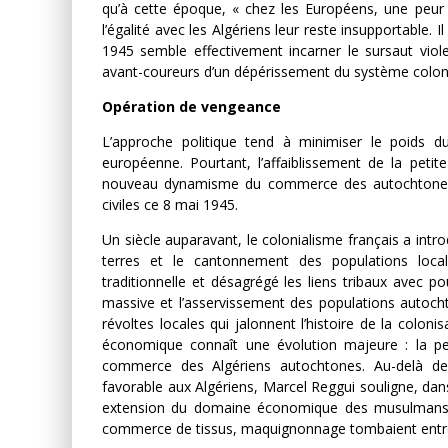
qu’à cette époque, « chez les Européens, une peur 
l’égalité avec les Algériens leur reste insupportable. 
1945 semble effectivement incarner le sursaut vio
avant-coureurs d’un dépérissement du système coloni
Opération de vengeance
L’approche politique tend à minimiser le poids d
européenne. Pourtant, l’affaiblissement de la petit
nouveau dynamisme du commerce des autochtones ex
civiles ce 8 mai 1945.
Un siècle auparavant, le colonialisme français a intro
terres et le cantonnement des populations loca
traditionnelle et désagrégé les liens tribaux avec po
massive et l’asservissement des populations autochto
révoltes locales qui jalonnent l’histoire de la colon
économique connaît une évolution majeure : la pet
commerce des Algériens autochtones. Au-delà de 
favorable aux Algériens, Marcel Reggui souligne, da
extension du domaine économique des musulmans » 
commerce de tissus, maquignonnage tombaient entr