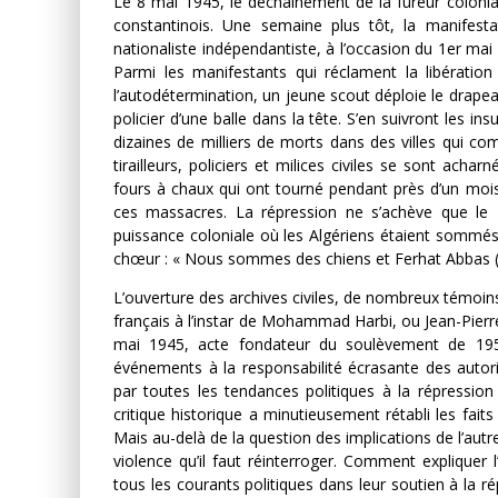
Le 8 mai 1945, le déchaînement de la fureur colonia
constantinois. Une semaine plus tôt, la manifesta
nationaliste indépendantiste, à l’occasion du 1er mai
Parmi les manifestants qui réclament la libération
l’autodétermination, un jeune scout déploie le drapea
policier d’une balle dans la tête. S’en suivront les i
dizaines de milliers de morts dans des villes qui co
tirailleurs, policiers et milices civiles se sont ach
fours à chaux qui ont tourné pendant près d’un mois 
ces massacres. La répression ne s’achève que le 
puissance coloniale où les Algériens étaient sommés
chœur : « Nous sommes des chiens et Ferhat Abbas (1
L’ouverture des archives civiles, de nombreux témoins,
français à l’instar de Mohammad Harbi, ou Jean-Pierre
mai 1945, acte fondateur du soulèvement de 1954.
événements à la responsabilité écrasante des autorit
par toutes les tendances politiques à la répression 
critique historique a minutieusement rétabli les fait
Mais au-delà de la question des implications de l’aut
violence qu’il faut réinterroger. Comment expliquer 
tous les courants politiques dans leur soutien à la 