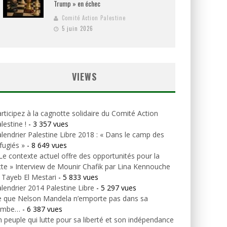
Trump » en échec
Comité Action Palestine
5 juin 2026
VIEWS
rticipez à la cagnotte solidaire du Comité Action
lestine !
- 3 357 vues
lendrier Palestine Libre 2018 : « Dans le camp des
fugiés »
- 8 649 vues
Le contexte actuel offre des opportunités pour la
tte » Interview de Mounir Chafik par Lina Kennouche
 Tayeb El Mestari
- 5 833 vues
lendrier 2014 Palestine Libre
- 5 297 vues
e que Nelson Mandela n’emporte pas dans sa
ombe…
- 6 387 vues
 peuple qui lutte pour sa liberté et son indépendance