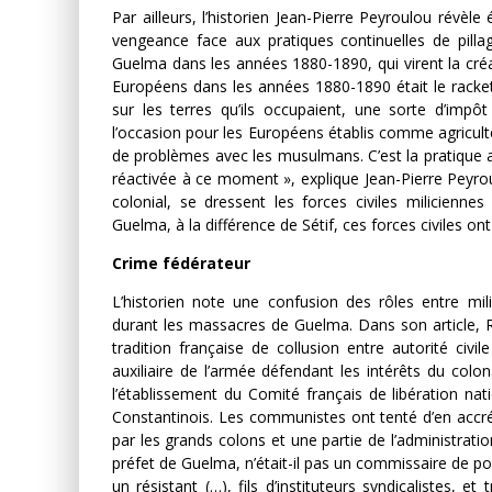
Par ailleurs, l’historien Jean-Pierre Peyroulou révè
vengeance face aux pratiques continuelles de pillag
Guelma dans les années 1880-1890, qui virent la créa
Européens dans les années 1880-1890 était le racket
sur les terres qu’ils occupaient, une sorte d’impôt 
l’occasion pour les Européens établis comme agriculte
de problèmes avec les musulmans. C’est la pratique 
réactivée à ce moment », explique Jean-Pierre Peyro
colonial, se dressent les forces civiles milicienn
Guelma, à la différence de Sétif, ces forces civiles on
Crime fédérateur
L’historien note une confusion des rôles entre mili
durant les massacres de Guelma. Dans son article, Rét
tradition française de collusion entre autorité civi
auxiliaire de l’armée défendant les intérêts du colon
l’établissement du Comité français de libération nat
Constantinois. Les communistes ont tenté d’en accr
par les grands colons et une partie de l’administrati
préfet de Guelma, n’était-il pas un commissaire de pol
un résistant (…), fils d’instituteurs syndicalistes, 