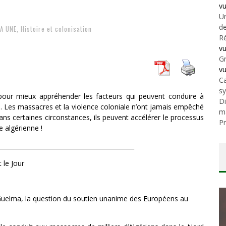
v
Un
de
LA UNE
,
Histoire et colonisation
Ré
v
Gr
v
Ca
s
 pour mieux appréhender les facteurs qui peuvent conduire à
Di
e. Les massacres et la violence coloniale n’ont jamais empêché
m
dans certaines circonstances, ils peuvent accélérer le processus
Pr
 algérienne !
_____________________________________________
 le Jour
Guelma, la question du soutien unanime des Européens au