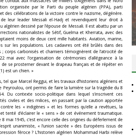
le conduit aux massacres de milliers d’Algériens dans le Nord
tion organisée par le Parti du peuple algérien (PPA), parti
 et des célébrations de la victoire contre le nazisme, dégénère.
 de leur leader Messali el-Hadj et revendiquent leur droit à
DES ACCORDS DE PAIX SANS LE
u algérien dessiné par l’épouse de Messali. Il est abattu par un
PEUPLE ET CONTRE LE PEUPLE
nsurrections nationalistes de Sétif, Guelma et Kherrata, avec des
mptaient moins de deux cent mille habitants. Aviation, marine,
Comité Action Palestine
3 juillet 2026
arnés sur les populations. Les cadavres ont été brûlés dans des
; corps carbonisés et charniers témoignèrent de l’atrocité de
22 mai avec l’organisation de cérémonies d’allégeance à la
 de se prosterner devant le drapeau français et de répéter en
) est un chien. »
 tel que Marcel Reggui, et les travaux d’historiens algériens et
 Peyroulou, ont permis de faire la lumière sur la tragédie du 8
 Du contexte socio-politique dans lequel s’inscrivent ces
és civiles et des milices, en passant par la caution apportée
contre les « indigènes » et les formes qu’elle a revêtues, la
s et tenté d’éclairer le « sens » de cet événement traumatique.
re 8 mai 1945, c’est encore celle des origines du déferlement de
l’esprit unanimiste, « l’union sacrée » des Européens issus de
répression féroce ? L’historien algérien Mohammad Harbi relève