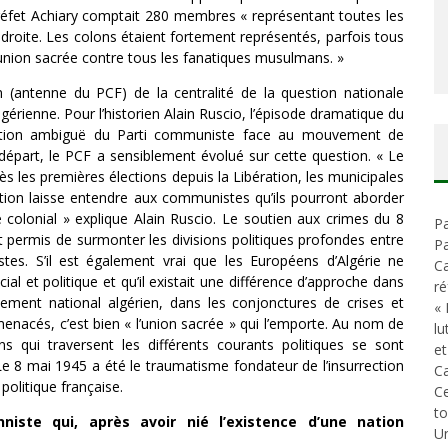
-préfet Achiary comptait 280 membres « représentant toutes les
a droite. Les colons étaient fortement représentés, parfois tous
l’union sacrée contre tous les fanatiques musulmans. »
 (antenne du PCF) de la centralité de la question nationale
lgérienne. Pour l’historien Alain Ruscio, l’épisode dramatique du
sition ambiguë du Parti communiste face au mouvement de
u départ, le PCF a sensiblement évolué sur cette question. « Le
ès les premières élections depuis la Libération, les municipales
uation laisse entendre aux communistes qu’ils pourront aborder
olonial » explique Alain Ruscio. Le soutien aux crimes du 8
Pa
et permis de surmonter les divisions politiques profondes entre
Pa
stes. S’il est également vrai que les Européens d’Algérie ne
Ca
ial et politique et qu’il existait une différence d’approche dans
ré
ment national algérien, dans les conjonctures de crises et
« 
nacés, c’est bien « l’union sacrée » qui l’emporte. Au nom de
lu
ns qui traversent les différents courants politiques se sont
et
Le 8 mai 1945 a été le traumatisme fondateur de l’insurrection
Ca
politique française.
C
t
nniste qui, après avoir nié l’existence d’une nation
Un