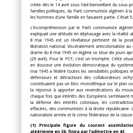
créée dès le 14 avril sous l’œil bienveillant du sous
familles politiques, du Parti communiste algérien à l
les hommes d’une famille en faisaient partie. C’était 
L’incompréhension par le Parti communiste algérien
expliquait une attitude en déphasage avec la réalité a
8 mai 1945 est un révélateur pertinent de la po
libération national. Viscéralement anticolonialiste a
drame du 8 mai 1945 en Algérie se situe dix jours apr
(29 avril). Pour le PCF, c’est un triomphe. Cette sit
en douceur une évolution démocratique du système c
mai 1945 a fédéré toutes les sensibilités politiques 
défenseurs et détracteurs des collaborateurs vichy
constituaient pas un bloc monolithique sur le plan soc
la réponse à apporter aux revendications du mouve
chaque fois que intérêts des Européens semblaient me
la défense des intérêts coloniaux, les contradictio
effacées, des communistes à la droite républicaine. 
nationaliste armée et le crime fédérateur de la classe 
(1) Principale figure du courant assimilatio
algérienne en 36, finira par l’admettre en 43.