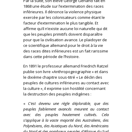
Par la suite, son élève George Gerland fait en
1868 une étude sur l’extermination des races
inférieures. Il dénonce la violence physique
exercée par les colonisateurs comme étant le
facteur d’extermination le plus tangible. Et
affirme qu’il n’existe aucune loi naturelle qui dit
que les peuples primitifs doivent disparaître
pour que la civilisation avance. Le plaidoyer de
ce scientifique allemand pour le droit à la vie
des races dites inférieures est un fait rarissime
dans cette période de l’histoire.
En 1891 le professeur allemand Friedrich Ratzel
publie son livre «Anthropogeographie » et dans
le dixième chapitre sous-titré « Le déclin des
peuples de cultures inférieures au contact avec
la culture », il exprime son hostilité concernant
la destruction des peuples indigènes :
«
C’est devenu une règle déplorable, que des
peuples faiblement avancés meurent au contact
avec des peuples hautement cultivés. Cela
s’applique à la vaste majorité des Australiens, des
Polynésiens, des Asiatiques du Nord, des Américains
du Nord et des nombreux peuples d’Afrique du Sud