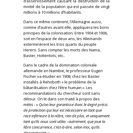
d’asservissement causant la destruction de la
moitié de la population qui est passée de vingt
millions à 10 millions d’habitants.
Dans ce même continent, l’Allemagne aussi,
comme d’autres avant elle, appliquera les bons
principes de la colonisation. Entre 1904 et 1906,
soit en l’espace de deux ans, les Allemands
exterminèrent les trois quarts du peuple
Herero. Sans compter les morts des Nama,
Baster, Hottentots, etc..
Dans le cadre de la domination coloniale
allemande en Namibie, le professeur Eugen
Fischer va étudier en 1908, chez les Baster
installés à Rehoboth « le problème de la
bâtardisation chez l’être humain ». Les
recommandations du chercheur sont sans
détour. On lit dans son traité à propos des
métis : «
Qu’on leur garantisse donc le degré précis
de protection qui leur est nécessaire en tant que
race inférieure à la nôtre, rien de plus, et uniquement
tant qu’ils nous sont utiles –autrement, que joue la
libre concurrence, c’est-à-dire, selon moi, qu’ils
disparaissent.
»