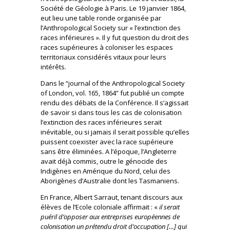
Société de Géologie à Paris. Le 19 janvier 1864,
eut lieu une table ronde organisée par
l’Anthropological Society sur « l’extinction des
races inférieures ». Il y fut question du droit des
races supérieures à coloniser les espaces
territoriaux considérés vitaux pour leurs
intérêts.
Dans le “journal of the Anthropological Society
of London, vol. 165, 1864” fut publié un compte
rendu des débats de la Conférence. Il s’agissait
de savoir si dans tous les cas de colonisation
l’extinction des races inférieures serait
inévitable, ou si jamais il serait possible qu’elles
puissent coexister avec la race supérieure
sans être éliminées. A l’époque, l’Angleterre
avait déjà commis, outre le génocide des
Indigènes en Amérique du Nord, celui des
Aborigènes d’Australie dont les Tasmaniens.
En France, Albert Sarraut, tenant discours aux
élèves de l’Ecole coloniale affirmait : «
il serait
puéril d’opposer aux entreprises européennes de
colonisation un prétendu droit d’occupation […] qui