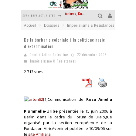
DERNIÈRES ACTUALITÉS
Chantage terroriste
Accueil
Dossiers
Impérialisme & Résistances
La révolution ou rien
De la barbarie coloniale à la politique nazie
Des accords de paix sans le peuple et contre le peuple
d’extermination
La guerre sioniste, la guerre démographique
Comité Action Palestine
22 décembre 2006
Impérialisme & Résistances
La banalité du mal colonial
2 713 vues
Yankees, Go home !
Communication de
Rosa Amelia
Plummelle-Uribe
présentée le 15 juin 2006 à
Berlin dans le cadre du Forum de Dialogue
organisé par la section européenne de la
Fondation AfricAvenir et publiée le 10/09/06 sur
le
site Afrikara.