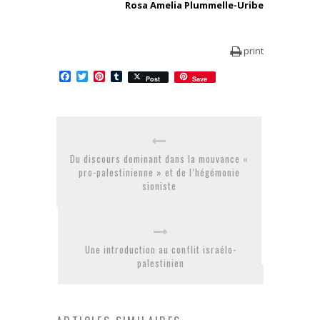
Rosa Amelia Plummelle-Uribe
print
Facebook
Twitter
Pinterest
Tumblr
Post
Save
Du discours dominant dans la mouvance «
pro-palestinienne » et de l’hégémonie
sioniste
Une introduction au conflit israélo-
palestinien