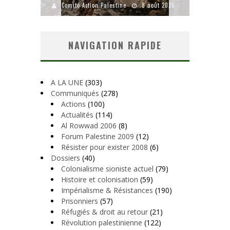
uillet 2026
Comité Action Palestine
8 août 2026
Comité
NAVIGATION RAPIDE
A LA UNE
(303)
Communiqués
(278)
Actions
(100)
Actualités
(114)
Al Rowwad 2006
(8)
Forum Palestine 2009
(12)
Résister pour exister 2008
(6)
Dossiers
(40)
Colonialisme sioniste actuel
(79)
Histoire et colonisation
(59)
Impérialisme & Résistances
(190)
Prisonniers
(57)
Réfugiés & droit au retour
(21)
Révolution palestinienne
(122)