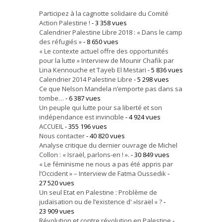
Participez à la cagnotte solidaire du Comité
Action Palestine !
- 3 358 vues
Calendrier Palestine Libre 2018 : « Dans le camp
des réfugiés »
- 8 650 vues
« Le contexte actuel offre des opportunités
pour la lutte » Interview de Mounir Chafik par
Lina Kennouche et Tayeb El Mestari
- 5 836 vues
Calendrier 2014 Palestine Libre
- 5 298 vues
Ce que Nelson Mandela n’emporte pas dans sa
tombe…
- 6 387 vues
Un peuple qui lutte pour sa liberté et son
indépendance est invincible
- 4 924 vues
ACCUEIL
- 355 196 vues
Nous contacter
- 40 820 vues
Analyse critique du dernier ouvrage de Michel
Collon : « Israël, parlons-en ! ».
- 30 849 vues
« Le féminisme ne nous a pas été appris par
l’Occident » – Interview de Fatma Oussedik
-
27 520 vues
Un seul Etat en Palestine : Problème de
judaïsation ou de l’existence d' »Israël » ?
-
23 909 vues
Révolution et contre révolution en Palestine
-