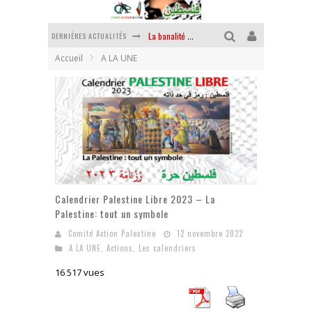
DERNIÈRES ACTUALITÉS
La banalité du mal colonial
Accueil
A LA UNE
Yankees, Go home !
Chantage terroriste
La révolution ou rien
Des accords de paix sans le peuple et contre le peuple
La puissance américaine en peau de chagrin
Calendrier Palestine Libre 2023 – La
Palestine: tout un symbole
Comité Action Palestine
12 novembre 2022
A LA UNE
,
Actions
,
Les calendriers
16 517 vues