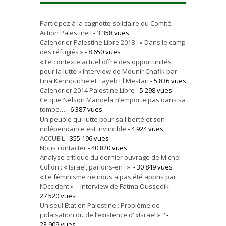
Participez à la cagnotte solidaire du Comité
Action Palestine !
- 3 358 vues
Calendrier Palestine Libre 2018 : « Dans le camp
des réfugiés »
- 8 650 vues
« Le contexte actuel offre des opportunités
pour la lutte » Interview de Mounir Chafik par
Lina Kennouche et Tayeb El Mestari
- 5 836 vues
Calendrier 2014 Palestine Libre
- 5 298 vues
Ce que Nelson Mandela n’emporte pas dans sa
tombe…
- 6 387 vues
Un peuple qui lutte pour sa liberté et son
indépendance est invincible
- 4 924 vues
ACCUEIL
- 355 196 vues
Nous contacter
- 40 820 vues
Analyse critique du dernier ouvrage de Michel
Collon : « Israël, parlons-en ! ».
- 30 849 vues
« Le féminisme ne nous a pas été appris par
l’Occident » – Interview de Fatma Oussedik
-
27 520 vues
Un seul Etat en Palestine : Problème de
judaïsation ou de l’existence d' »Israël » ?
-
23 909 vues