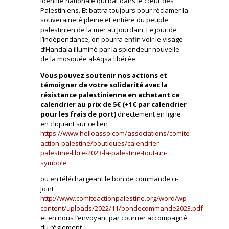
identité nationale qui bat dans le cœur des
Palestiniens. Et battra toujours pour réclamer la
souveraineté pleine et entière du peuple
palestinien de la mer au Jourdain. Le jour de
l’indépendance, on pourra enfin voir le visage
d’Handala illuminé par la splendeur nouvelle
de la mosquée al-Aqsa libérée.
Vous pouvez soutenir nos actions et
témoigner de votre solidarité avec la
résistance palestinienne en achetant ce
calendrier au prix de 5€ (+1€ par calendrier
pour les frais de port)
directement en ligne
en cliquant sur ce lien
https://www.helloasso.com/associations/comite-
action-palestine/boutiques/calendrier-
palestine-libre-2023-la-palestine-tout-un-
symbole
ou en téléchargeant le bon de commande ci-
joint
http://www.comiteactionpalestine.org/word/wp-
content/uploads/2022/11/bondecommande2023.pdf
et en nous l’envoyant par courrier accompagné
du règlement.