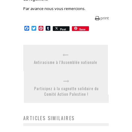
Par avance nous vous remercions.
print
Facebook
Twitter
Pinterest
Tumblr
Post
Save
Antiracisme à l’Assemblée nationale
Participez à la cagnotte solidaire du
Comité Action Palestine !
ARTICLES SIMILAIRES