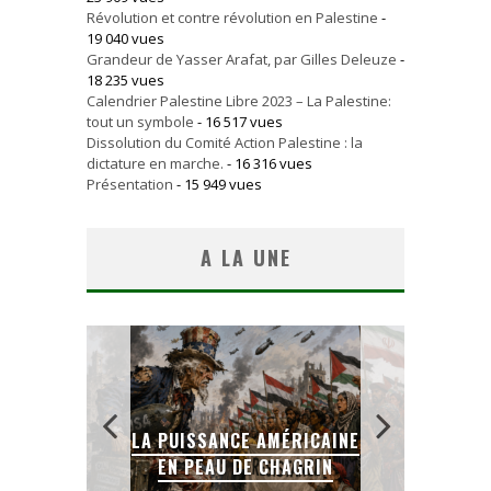
Révolution et contre révolution en Palestine
-
19 040 vues
Grandeur de Yasser Arafat, par Gilles Deleuze
-
18 235 vues
Calendrier Palestine Libre 2023 – La Palestine:
tout un symbole
- 16 517 vues
Dissolution du Comité Action Palestine : la
dictature en marche.
- 16 316 vues
Présentation
- 15 949 vues
A LA UNE
LA PUISSANCE AMÉRICAINE
L
IEN
EN PEAU DE CHAGRIN