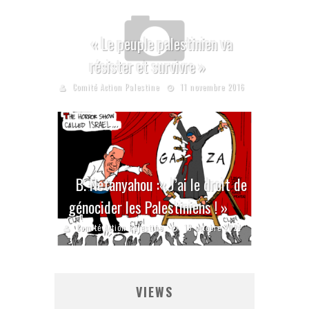
« Le peuple palestinien va
résister et survivre »
Comité Action Palestine
11 novembre 2016
B. Netanyahou :« J’ai le droit de
génocider les Palestiniens ! »
Comité Action Palestine
18 octobre 2024
VIEWS