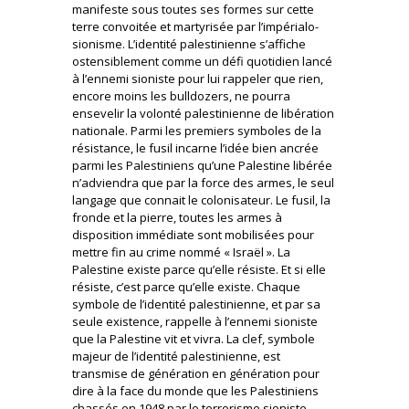
manifeste sous toutes ses formes sur cette
terre convoitée et martyrisée par l’impérialo-
sionisme. L’identité palestinienne s’affiche
ostensiblement comme un défi quotidien lancé
à l’ennemi sioniste pour lui rappeler que rien,
encore moins les bulldozers, ne pourra
ensevelir la volonté palestinienne de libération
nationale. Parmi les premiers symboles de la
résistance, le fusil incarne l’idée bien ancrée
parmi les Palestiniens qu’une Palestine libérée
n’adviendra que par la force des armes, le seul
langage que connait le colonisateur. Le fusil, la
fronde et la pierre, toutes les armes à
disposition immédiate sont mobilisées pour
mettre fin au crime nommé « Israël ». La
Palestine existe parce qu’elle résiste. Et si elle
résiste, c’est parce qu’elle existe. Chaque
symbole de l’identité palestinienne, et par sa
seule existence, rappelle à l’ennemi sioniste
que la Palestine vit et vivra. La clef, symbole
majeur de l’identité palestinienne, est
transmise de génération en génération pour
dire à la face du monde que les Palestiniens
chassés en 1948 par le terrorisme sioniste