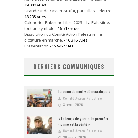
19 040 vues
Grandeur de Yasser Arafat, par Gilles Deleuze
-
18 235 vues
Calendrier Palestine Libre 2023 – La Palestine:
tout un symbole
- 16 517 vues
Dissolution du Comité Action Palestine : la
dictature en marche.
- 16 316 vues
Présentation
- 15 949 vues
DERNIERS COMMUNIQUES
La peine de mort « démocratique »
Comité Action Palestine
3 avril 2026
« En temps de guerre, la première
victime est la vérité »
Comité Action Palestine
30 mars 2026