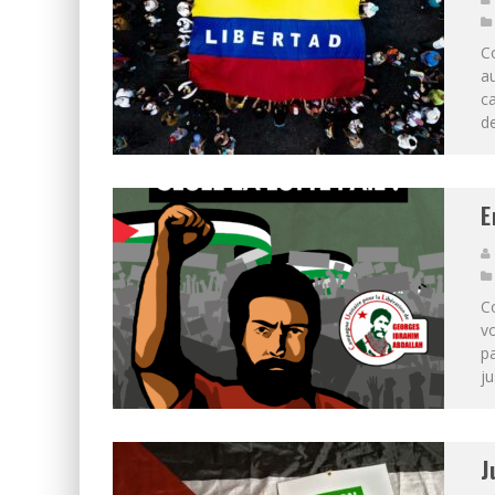
Co
au
ca
de
E
Co
vo
pa
ju
J