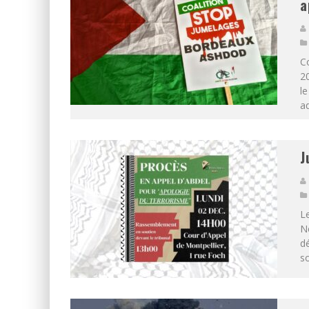
a
Co
20
le
a
J
Le
Ne
d
so