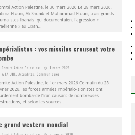
mité Action Palestine, le 30 mars 2026 Le 28 mars 2026,
tima Ftouni, Ali Shuaib et Mohammad Ftouni, trois grands
urnalistes libanais qui documentaient l'agression «
raélienne » au Liban...
mpérialistes : vos missiles creusent votre
ombe
Comité Action Palestine
1 mars 2026
A LA UNE
,
Actualités
,
Communiqués
mité Action Palestine, le 1er mars 2026 Ce matin du 28
vrier 2026, les forces armées impérialo-sionistes ont
ourdement bombardé l'Iran causant de nombreuses
structions, et selon les sources...
e grand western mondial
Comité Action Palestine
5 janvier 2026