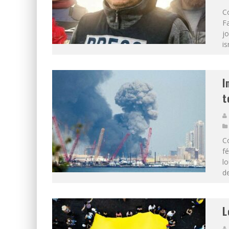
Co
Fa
jo
is
I
t
Co
fé
l
de
L