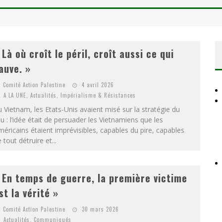
D
ES ACCORDS DE PAIX SANS LE PEUPLE ET CONTRE LE PEUPLE
A GUERRE DÉMOGRAPHIQUE
ONIAL
 Là où croît le péril, croît aussi ce qui
auve. »
Comité Action Palestine
4 avril 2026
A LA UNE
,
Actualités
,
Impérialisme & Résistances
 Vietnam, les Etats-Unis avaient misé sur la stratégie du
u : l’idée était de persuader les Vietnamiens que les
éricains étaient imprévisibles, capables du pire, capables
 tout détruire et...
 En temps de guerre, la première victime
st la vérité »
Comité Action Palestine
30 mars 2026
Actualités
,
Communiqués