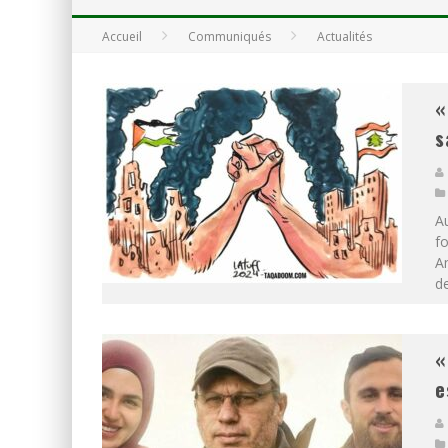
Accueil
Communiqués
Actualités
LA GUERRE SIONISTE, L
LA BANALITÉ DU MAL COL
«
s
Au
fo
Am
de
«
e