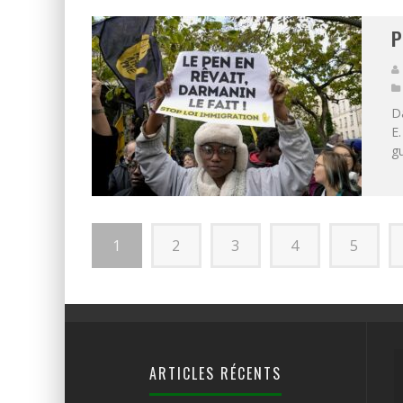
P
Da
E.
gu
1
2
3
4
5
ARTICLES RÉCENTS