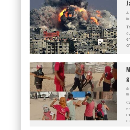
J
To
au
en
cr
M
g
C
es
mi
de