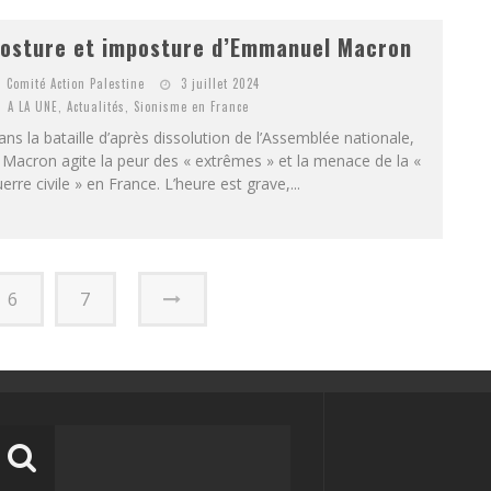
osture et imposture d’Emmanuel Macron
Comité Action Palestine
3 juillet 2024
A LA UNE
,
Actualités
,
Sionisme en France
ns la bataille d’après dissolution de l’Assemblée nationale,
 Macron agite la peur des « extrêmes » et la menace de la «
erre civile » en France. L’heure est grave,...
6
7