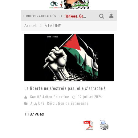
DERNIÈRES ACTUALITÉS
Yankees, Go home !
Accueil
A LA UNE
Chantage terroriste
La révolution ou rien
Des accords de paix sans le peuple et contre le peuple
La guerre sioniste, la guerre démographique
La banalité du mal colonial
La liberté ne s’octroie pas, elle s’arrache !
Comité Action Palestine
12 juillet 2024
A LA UNE
,
Révolution palestinienne
1 187 vues