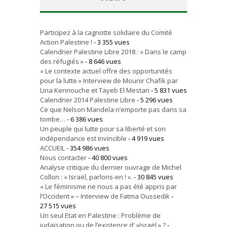
Participez à la cagnotte solidaire du Comité
Action Palestine !
- 3 355 vues
Calendrier Palestine Libre 2018 : « Dans le camp
des réfugiés »
- 8 646 vues
« Le contexte actuel offre des opportunités
pour la lutte » Interview de Mounir Chafik par
Lina Kennouche et Tayeb El Mestari
- 5 831 vues
Calendrier 2014 Palestine Libre
- 5 296 vues
Ce que Nelson Mandela n’emporte pas dans sa
tombe…
- 6 386 vues
Un peuple qui lutte pour sa liberté et son
indépendance est invincible
- 4 919 vues
ACCUEIL
- 354 986 vues
Nous contacter
- 40 800 vues
Analyse critique du dernier ouvrage de Michel
Collon : « Israël, parlons-en ! ».
- 30 845 vues
« Le féminisme ne nous a pas été appris par
l’Occident » – Interview de Fatma Oussedik
-
27 515 vues
Un seul Etat en Palestine : Problème de
judaïsation ou de l’existence d' »Israël » ?
-