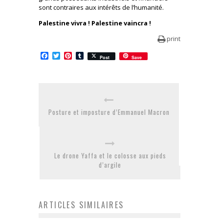
sont contraires aux intérêts de l’humanité.
Palestine vivra ! Palestine vaincra !
print
Facebook
Twitter
Pinterest
Tumblr
Post
Save
Posture et imposture d’Emmanuel Macron
Le drone Yaffa et le colosse aux pieds
d’argile
ARTICLES SIMILAIRES