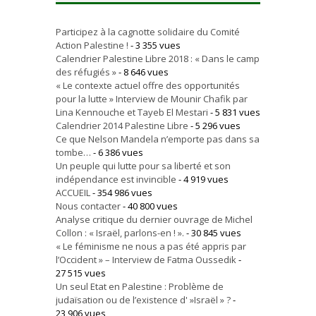
Participez à la cagnotte solidaire du Comité
Action Palestine !
- 3 355 vues
Calendrier Palestine Libre 2018 : « Dans le camp
des réfugiés »
- 8 646 vues
« Le contexte actuel offre des opportunités
pour la lutte » Interview de Mounir Chafik par
Lina Kennouche et Tayeb El Mestari
- 5 831 vues
Calendrier 2014 Palestine Libre
- 5 296 vues
Ce que Nelson Mandela n’emporte pas dans sa
tombe…
- 6 386 vues
Un peuple qui lutte pour sa liberté et son
indépendance est invincible
- 4 919 vues
ACCUEIL
- 354 986 vues
Nous contacter
- 40 800 vues
Analyse critique du dernier ouvrage de Michel
Collon : « Israël, parlons-en ! ».
- 30 845 vues
« Le féminisme ne nous a pas été appris par
l’Occident » – Interview de Fatma Oussedik
-
27 515 vues
Un seul Etat en Palestine : Problème de
judaïsation ou de l’existence d' »Israël » ?
-
23 906 vues