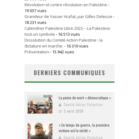
Révolution et contre révolution en Palestine
-
19 037 vues
Grandeur de Yasser Arafat, par Gilles Deleuze
-
18 231 vues
Calendrier Palestine Libre 2023 – La Palestine:
tout un symbole
- 16 513 vues
Dissolution du Comité Action Palestine : la
dictature en marche.
- 16 310 vues
Présentation
- 15 942 vues
DERNIERS COMMUNIQUES
La peine de mort « démocratique »
Comité Action Palestine
3 avril 2026
« En temps de guerre, la première
victime est la vérité »
Comité Action Palestine