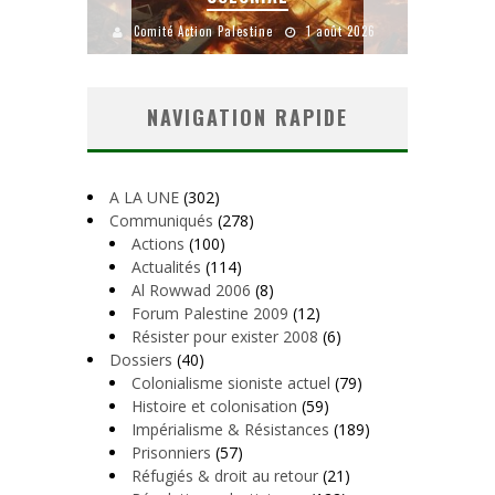
uillet 2026
Comité Action Palestine
1 août 2026
Comité A
NAVIGATION RAPIDE
A LA UNE
(302)
Communiqués
(278)
Actions
(100)
Actualités
(114)
Al Rowwad 2006
(8)
Forum Palestine 2009
(12)
Résister pour exister 2008
(6)
Dossiers
(40)
Colonialisme sioniste actuel
(79)
Histoire et colonisation
(59)
Impérialisme & Résistances
(189)
Prisonniers
(57)
Réfugiés & droit au retour
(21)