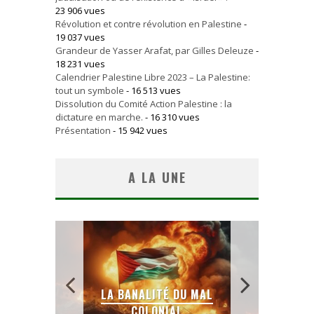
23 906 vues
Révolution et contre révolution en Palestine
-
19 037 vues
Grandeur de Yasser Arafat, par Gilles Deleuze
-
18 231 vues
Calendrier Palestine Libre 2023 – La Palestine:
tout un symbole
- 16 513 vues
Dissolution du Comité Action Palestine : la
dictature en marche.
- 16 310 vues
Présentation
- 15 942 vues
A LA UNE
 SANS
E LE
LA BANALITÉ DU MAL
COLONIAL
Y