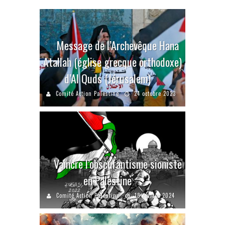
Message de l’Archevêque Hana
Atallah (église grecque orthodoxe)
d’Al Quds (Jérusalem)
Comité Action Palestine
24 octobre 2023
Vaincre l’obscurantisme sioniste
en Palestine
Comité Action Palestine
18 février 2024