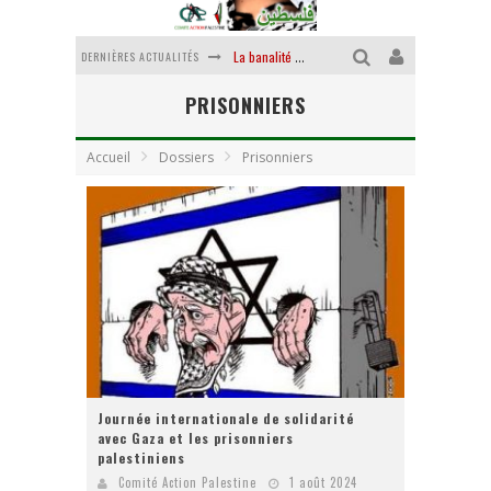
La banalité du mal colonial
DERNIÈRES ACTUALITÉS
Yankees, Go home !
PRISONNIERS
Chantage terroriste
Accueil
Dossiers
Prisonniers
La révolution ou rien
Des accords de paix sans le peuple et contre le peuple
La puissance américaine en peau de chagrin
Journée internationale de solidarité
avec Gaza et les prisonniers
palestiniens
Comité Action Palestine
1 août 2024