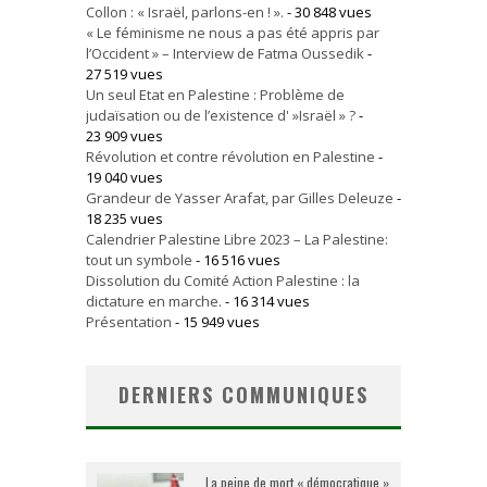
Collon : « Israël, parlons-en ! ».
- 30 848 vues
« Le féminisme ne nous a pas été appris par
l’Occident » – Interview de Fatma Oussedik
-
27 519 vues
Un seul Etat en Palestine : Problème de
judaïsation ou de l’existence d' »Israël » ?
-
23 909 vues
Révolution et contre révolution en Palestine
-
19 040 vues
Grandeur de Yasser Arafat, par Gilles Deleuze
-
18 235 vues
Calendrier Palestine Libre 2023 – La Palestine:
tout un symbole
- 16 516 vues
Dissolution du Comité Action Palestine : la
dictature en marche.
- 16 314 vues
Présentation
- 15 949 vues
DERNIERS COMMUNIQUES
La peine de mort « démocratique »