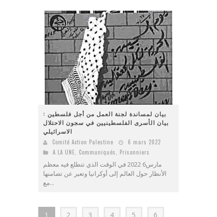
بيان لمساندة لجنة العمل من أجل فلسطين :
بيان الأسرى الفلسطينيين في سجون الاحتلال
الاسرائيلي
Comité Action Palestine
6 mars 2022
A LA UNE
,
Communiqués
,
Prisonniers
مارس6 2022 في الوقت الذي تتطلع فيه معظم
الأنظار حول العالم إلى أوكرانيا وتعبر عن تضامنها
مع...
1
2
3
4
5
6