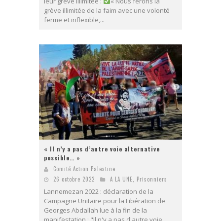
leur grève illimitée :
« Nous ferons la
grève illimitée de la faim avec une volonté
ferme et inflexible,...
« Il n’y a pas d’autre voie alternative
possible… »
Comité Action Palestine
26 octobre 2022
A LA UNE
,
Prisonniers
Lannemezan 2022 : déclaration de la
Campagne Unitaire pour la Libération de
Georges Abdallah lue à la fin de la
manifestation : "Il n'y a pas d'autre voie