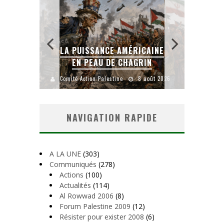
 AMÉRICAINE
LA BANALITÉ DU MAL
E CHAGRIN
COLONIAL
ine
8 août 2026
Comité Action Palestine
1 août 2026
NAVIGATION RAPIDE
A LA UNE
(303)
Communiqués
(278)
Actions
(100)
Actualités
(114)
Al Rowwad 2006
(8)
Forum Palestine 2009
(12)
Résister pour exister 2008
(6)