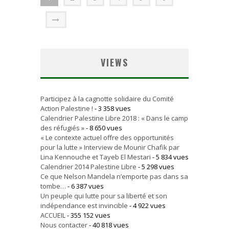
VIEWS
Participez à la cagnotte solidaire du Comité
Action Palestine !
- 3 358 vues
Calendrier Palestine Libre 2018 : « Dans le camp
des réfugiés »
- 8 650 vues
« Le contexte actuel offre des opportunités
pour la lutte » Interview de Mounir Chafik par
Lina Kennouche et Tayeb El Mestari
- 5 834 vues
Calendrier 2014 Palestine Libre
- 5 298 vues
Ce que Nelson Mandela n’emporte pas dans sa
tombe…
- 6 387 vues
Un peuple qui lutte pour sa liberté et son
indépendance est invincible
- 4 922 vues
ACCUEIL
- 355 152 vues
Nous contacter
- 40 818 vues