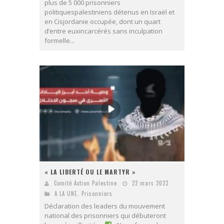
plus de 5 000 prisonniers
politiquespalestiniens détenus en Israël et
en Cisjordanie occupée, dont un quart
d’entre euxincarcérés sans inculpation
formelle...
« LA LIBERTÉ OU LE MARTYR »
Comité Action Palestine
22 mars 2023
A LA UNE
,
Prisonniers
Déclaration des leaders du mouvement
national des prisonniers qui débuteront