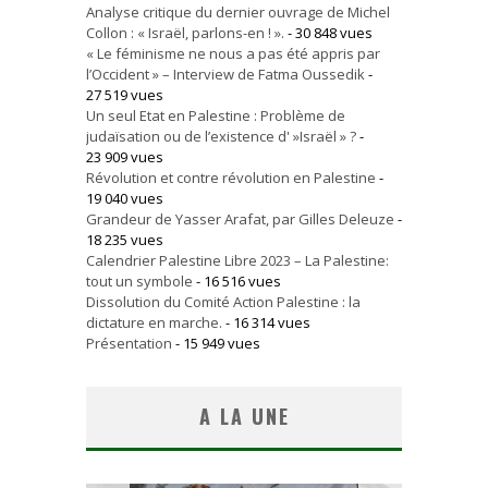
Analyse critique du dernier ouvrage de Michel
Collon : « Israël, parlons-en ! ».
- 30 848 vues
« Le féminisme ne nous a pas été appris par
l’Occident » – Interview de Fatma Oussedik
-
27 519 vues
Un seul Etat en Palestine : Problème de
judaïsation ou de l’existence d' »Israël » ?
-
23 909 vues
Révolution et contre révolution en Palestine
-
19 040 vues
Grandeur de Yasser Arafat, par Gilles Deleuze
-
18 235 vues
Calendrier Palestine Libre 2023 – La Palestine:
tout un symbole
- 16 516 vues
Dissolution du Comité Action Palestine : la
dictature en marche.
- 16 314 vues
Présentation
- 15 949 vues
A LA UNE