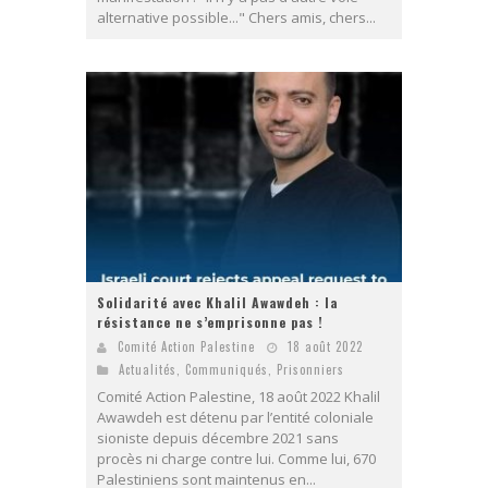
alternative possible..." Chers amis, chers...
Solidarité avec Khalil Awawdeh : la
résistance ne s’emprisonne pas !
Comité Action Palestine
18 août 2022
Actualités
,
Communiqués
,
Prisonniers
Comité Action Palestine, 18 août 2022 Khalil
Awawdeh est détenu par l’entité coloniale
sioniste depuis décembre 2021 sans
procès ni charge contre lui. Comme lui, 670
Palestiniens sont maintenus en...