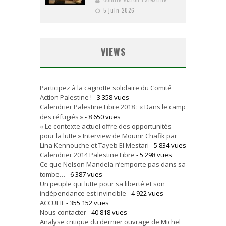
5 juin 2026
VIEWS
Participez à la cagnotte solidaire du Comité
Action Palestine !
- 3 358 vues
Calendrier Palestine Libre 2018 : « Dans le camp
des réfugiés »
- 8 650 vues
« Le contexte actuel offre des opportunités
pour la lutte » Interview de Mounir Chafik par
Lina Kennouche et Tayeb El Mestari
- 5 834 vues
Calendrier 2014 Palestine Libre
- 5 298 vues
Ce que Nelson Mandela n’emporte pas dans sa
tombe…
- 6 387 vues
Un peuple qui lutte pour sa liberté et son
indépendance est invincible
- 4 922 vues
ACCUEIL
- 355 152 vues
Nous contacter
- 40 818 vues
Analyse critique du dernier ouvrage de Michel