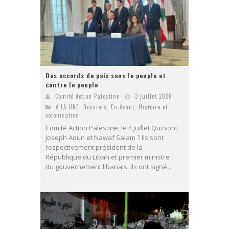
Des accords de paix sans le peuple et
contre le peuple
Comité Action Palestine
3 juillet 2026
A LA UNE
,
Dossiers
,
En Avant
,
Histoire et
colonisation
Comité Action Palestine, le 4 Juillet Qui sont
Joseph Aoun et Nawaf Salam ? Ils sont
respectivement président de la
République du Liban et premier ministre
du gouvernement libanais. Ils ont signé...