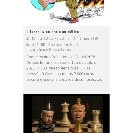
« Israël » en proie au délire
Comité Action Palestine
12 juin 2026
A LA UNE
,
Dossiers
,
En Avant
,
Impérialisme & Résistances
Comité Action Palestine, le 12 juin 2026
Depuis le faux cessez-le-feu d'octobre
2025 , 1 000 Palestiniens tués, 3 100
blessés à Gaza, au moins 7 000 corps
encore ensevelis sous les décombres. Le...