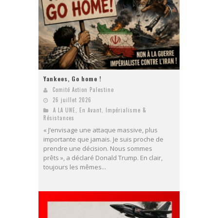
Yankees, Go home !
Comité Action Palestine
26 juillet 2026
A LA UNE
,
En Avant
,
Impérialisme &
Résistances
« J’envisage une attaque massive, plus
importante que jamais. Je suis proche de
prendre une décision. Nous sommes
prêts », a déclaré Donald Trump. En clair,
toujours les mêmes...