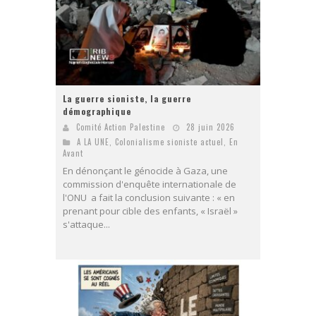
La guerre sioniste, la guerre
démographique
Comité Action Palestine
28 juin 2026
A LA UNE
,
Colonialisme sioniste actuel
,
En
Avant
En dénonçant le génocide à Gaza, une
commission d'enquête internationale de
l'ONU a fait la conclusion suivante : « en
prenant pour cible des enfants, « Israël »
s'attaque...