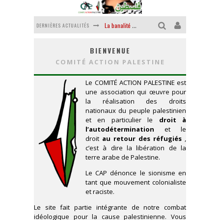
La banalité du mal colonial
DERNIÈRES ACTUALITÉS
Yankees, Go home !
BIENVENUE
COMITÉ ACTION PALESTINE
Chantage terroriste
Le COMITÉ ACTION PALESTINE est
La révolution ou rien
une association qui œuvre pour
la réalisation des droits
Des accords de paix sans le peuple et contre le peuple
nationaux du peuple palestinien
et en particulier le
droit à
La puissance américaine en peau de chagrin
l’autodétermination
et le
droit
au retour des réfugiés
,
c’est à dire la libération de la
terre arabe de Palestine.
Le CAP dénonce le sionisme en
tant que mouvement colonialiste
et raciste.
Le site fait partie intégrante de notre combat
idéologique pour la cause palestinienne. Vous