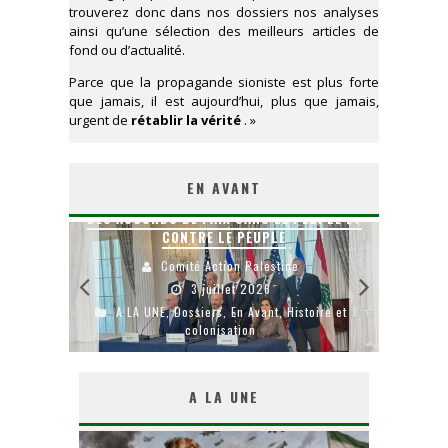
trouverez donc dans nos dossiers nos analyses
ainsi qu’une sélection des meilleurs articles de
fond ou d’actualité.
Parce que la propagande sioniste est plus forte
que jamais, il est aujourd’hui, plus que jamais,
urgent de
rétablir la vérité
. »
EN AVANT
ERROGEZ
DES ACCORDS DE PAIX SANS LE PEUPLE ET
CONTRE LE PEUPLE
LA 
Comité Action Palestine
3 juillet 2026
me &
A LA UNE
,
Dossiers
,
En Avant
,
Histoire et
A
colonisation
A LA UNE