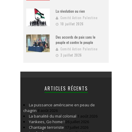
La révolution ou rien
Comité Action Palestine
10 juillet 2026
Des accords de paix sans le
peuple et contre le peuple
Comité Action Palestine
3 juillet 2026
ARTICLES RÉCENTS
La puissance américaine en peau de
chagrin
8 août 2026
La banalité du mal colonial
1 août 2026
Yankees, Go home !
26 juillet 2026
Chantage terroriste
17 juillet 2026