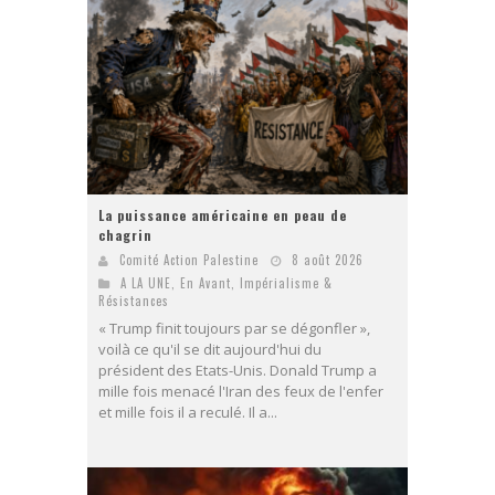
La puissance américaine en peau de
chagrin
Comité Action Palestine
8 août 2026
A LA UNE
,
En Avant
,
Impérialisme &
Résistances
« Trump finit toujours par se dégonfler »,
voilà ce qu'il se dit aujourd'hui du
président des Etats-Unis. Donald Trump a
mille fois menacé l'Iran des feux de l'enfer
et mille fois il a reculé. Il a...