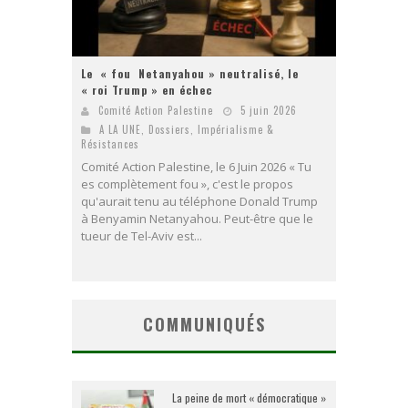
Le « fou Netanyahou » neutralisé, le
« roi Trump » en échec
Comité Action Palestine
5 juin 2026
A LA UNE
,
Dossiers
,
Impérialisme &
Résistances
Comité Action Palestine, le 6 Juin 2026 « Tu
es complètement fou », c'est le propos
qu'aurait tenu au téléphone Donald Trump
à Benyamin Netanyahou. Peut-être que le
tueur de Tel-Aviv est...
COMMUNIQUÉS
La peine de mort « démocratique »