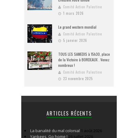
Comité Action Palestine
1 mars 2026
Le grand western mondial
Comité Action Palestine
5 janvier 2026
TOUS LES SAMEDIS à 15h30, place
de la Victoire à BORDEAUX . Venez
nombreux !
Comité Action Palestine
23 novembre 2025
ARTICLES RÉCENTS
La banalité du mal colonial
1 août 2026
Yankees, Go home !
26 juillet 2026