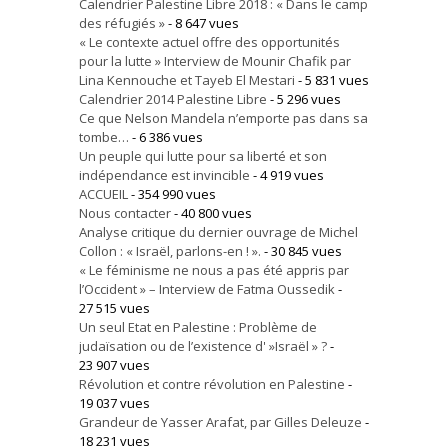
Calendrier Palestine Libre 2018 : « Dans le camp
des réfugiés »
- 8 647 vues
« Le contexte actuel offre des opportunités
pour la lutte » Interview de Mounir Chafik par
Lina Kennouche et Tayeb El Mestari
- 5 831 vues
Calendrier 2014 Palestine Libre
- 5 296 vues
Ce que Nelson Mandela n’emporte pas dans sa
tombe…
- 6 386 vues
Un peuple qui lutte pour sa liberté et son
indépendance est invincible
- 4 919 vues
ACCUEIL
- 354 990 vues
Nous contacter
- 40 800 vues
Analyse critique du dernier ouvrage de Michel
Collon : « Israël, parlons-en ! ».
- 30 845 vues
« Le féminisme ne nous a pas été appris par
l’Occident » – Interview de Fatma Oussedik
-
27 515 vues
Un seul Etat en Palestine : Problème de
judaïsation ou de l’existence d' »Israël » ?
-
23 907 vues
Révolution et contre révolution en Palestine
-
19 037 vues
Grandeur de Yasser Arafat, par Gilles Deleuze
-
18 231 vues