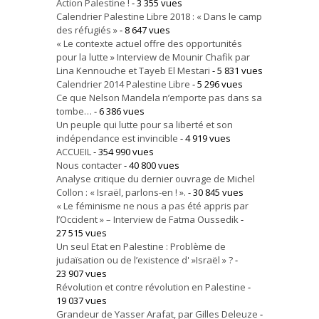
Action Palestine !
- 3 355 vues
Calendrier Palestine Libre 2018 : « Dans le camp
des réfugiés »
- 8 647 vues
« Le contexte actuel offre des opportunités
pour la lutte » Interview de Mounir Chafik par
Lina Kennouche et Tayeb El Mestari
- 5 831 vues
Calendrier 2014 Palestine Libre
- 5 296 vues
Ce que Nelson Mandela n’emporte pas dans sa
tombe…
- 6 386 vues
Un peuple qui lutte pour sa liberté et son
indépendance est invincible
- 4 919 vues
ACCUEIL
- 354 990 vues
Nous contacter
- 40 800 vues
Analyse critique du dernier ouvrage de Michel
Collon : « Israël, parlons-en ! ».
- 30 845 vues
« Le féminisme ne nous a pas été appris par
l’Occident » – Interview de Fatma Oussedik
-
27 515 vues
Un seul Etat en Palestine : Problème de
judaïsation ou de l’existence d' »Israël » ?
-
23 907 vues
Révolution et contre révolution en Palestine
-
19 037 vues
Grandeur de Yasser Arafat, par Gilles Deleuze
-