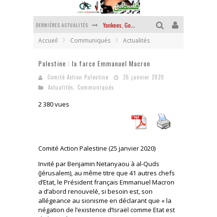
DERNIÈRES ACTUALITÉS
Yankees, Go home !
Accueil
Communiqués
Actualités
Chantage terroriste
Palestine : la farce Emmanuel Macron
La révolution ou rien
Comité Action Palestine
26 janvier 2020
Des accords de paix sans le peuple et contre le peuple
Actualités
,
Communiqués
La guerre sioniste, la guerre démographique
2 380 vues
La banalité du mal colonial
Comité Action Palestine (25 janvier 2020)
Invité par Benjamin Netanyaou à al-Quds
(Jérusalem), au même titre que 41 autres chefs
d’Etat, le Président français Emmanuel Macron
a d’abord renouvelé, si besoin est, son
allégeance au sionisme en déclarant que « la
négation de l’existence d’Israël comme Etat est