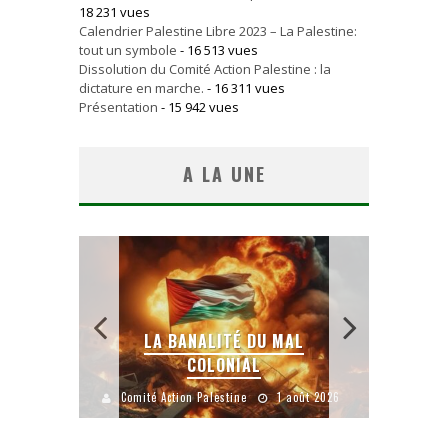
18 231 vues
Calendrier Palestine Libre 2023 – La Palestine:
tout un symbole
- 16 513 vues
Dissolution du Comité Action Palestine : la
dictature en marche.
- 16 311 vues
Présentation
- 15 942 vues
A LA UNE
 SANS
E LE
LA BANALITÉ DU MAL
COLONIAL
Y
uillet 2026
Comité Action Palestine
1 août 2026
Comité A