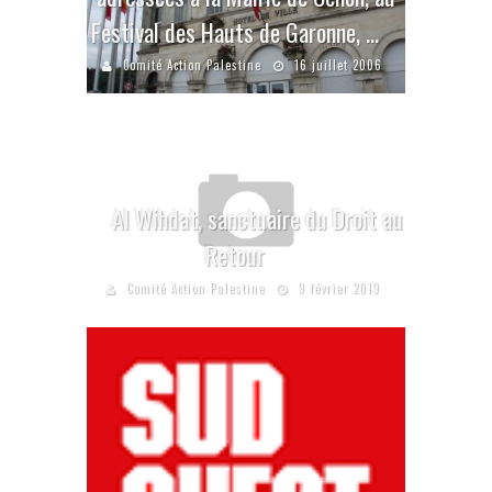
Festival des Hauts de Garonne, …
Comité Action Palestine
16 juillet 2006
Al Wihdat, sanctuaire du Droit au
Retour
Comité Action Palestine
9 février 2019