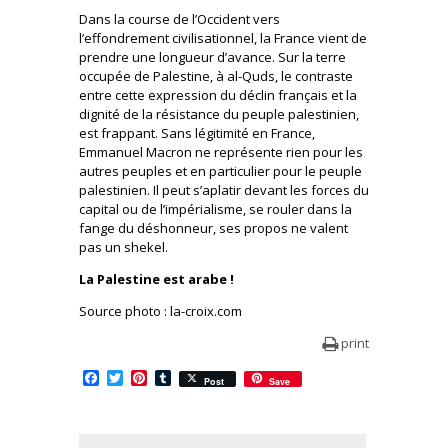
Dans la course de l’Occident vers
l’effondrement civilisationnel, la France vient de
prendre une longueur d’avance. Sur la terre
occupée de Palestine, à al-Quds, le contraste
entre cette expression du déclin français et la
dignité de la résistance du peuple palestinien,
est frappant. Sans légitimité en France,
Emmanuel Macron ne représente rien pour les
autres peuples et en particulier pour le peuple
palestinien. Il peut s’aplatir devant les forces du
capital ou de l’impérialisme, se rouler dans la
fange du déshonneur, ses propos ne valent
pas un shekel.
La Palestine est arabe !
Source photo : la-croix.com
print
Facebook
Twitter
Pinterest
Tumblr
Post
Save