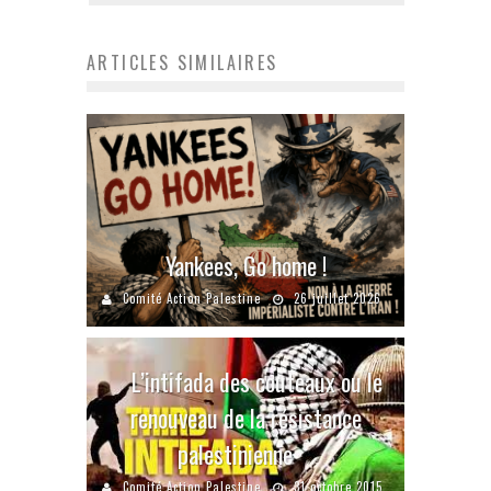
ARTICLES SIMILAIRES
Yankees, Go home !
Comité Action Palestine
26 juillet 2026
L’intifada des couteaux ou le
renouveau de la résistance
palestinienne
Comité Action Palestine
31 octobre 2015