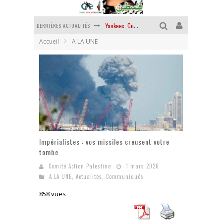
DERNIÈRES ACTUALITÉS
Yankees, Go home !
Accueil
A LA UNE
Chantage terroriste
La révolution ou rien
Des accords de paix sans le peuple et contre le peuple
La guerre sioniste, la guerre démographique
La banalité du mal colonial
Impérialistes : vos missiles creusent votre
tombe
Comité Action Palestine
1 mars 2026
A LA UNE
,
Actualités
,
Communiqués
858 vues