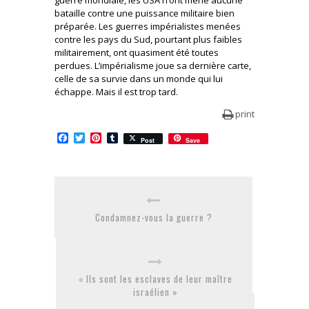
bataille contre une puissance militaire bien
préparée. Les guerres impérialistes menées
contre les pays du Sud, pourtant plus faibles
militairement, ont quasiment été toutes
perdues. L’impérialisme joue sa dernière carte,
celle de sa survie dans un monde qui lui
échappe. Mais il est trop tard.
print
Facebook
Twitter
Pinterest
Tumblr
Post
Save
Condamnez-vous la guerre ?
« Ils sont les esclaves de leur maître
israélien »