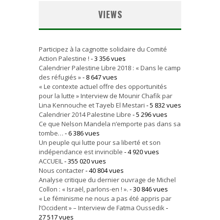
VIEWS
Participez à la cagnotte solidaire du Comité
Action Palestine !
- 3 356 vues
Calendrier Palestine Libre 2018 : « Dans le camp
des réfugiés »
- 8 647 vues
« Le contexte actuel offre des opportunités
pour la lutte » Interview de Mounir Chafik par
Lina Kennouche et Tayeb El Mestari
- 5 832 vues
Calendrier 2014 Palestine Libre
- 5 296 vues
Ce que Nelson Mandela n’emporte pas dans sa
tombe…
- 6 386 vues
Un peuple qui lutte pour sa liberté et son
indépendance est invincible
- 4 920 vues
ACCUEIL
- 355 020 vues
Nous contacter
- 40 804 vues
Analyse critique du dernier ouvrage de Michel
Collon : « Israël, parlons-en ! ».
- 30 846 vues
« Le féminisme ne nous a pas été appris par
l’Occident » – Interview de Fatma Oussedik
-
27 517 vues