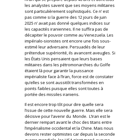
les analystes savent que ses moyens militaires
sont particulièrement sophistiqués. Ce n’ est
pas comme si la guerre des 12 jours de juin
2025 n’ avait pas donné quelques indices sur
les capacités iraniennes. Il ne suffira pas de
décapiter le pouvoir comme au Venezuela. Les
impérialo-sionistes ont encore une fois sous-
estimé leur adversaire. Persuadés de leur
prétendue supériorité, ils avancent aveugles. Si
les États Unis pensaient que leurs bases
militaires dans les pétromonarchies du Golfe
étaient là pour garantir la puissance
impérialiste face à l’Iran, force est de constater
qu’elles se sont aussitôt transformées en
points faibles puisque elles sont toutes à
portée des missiles iraniens.
Il est encore trop tôt pour dire quelle sera
l’issue de cette nouvelle guerre. Mais elle sera
décisive pour l’avenir du Monde. L’Iran est le
dernier rempart avant le choc des titans entre
l’impérialisme occidental et la Chine. Mais nous
devons rester optimistes car depuis la seconde
guerre mondiale, les USA n’ont mené aucune