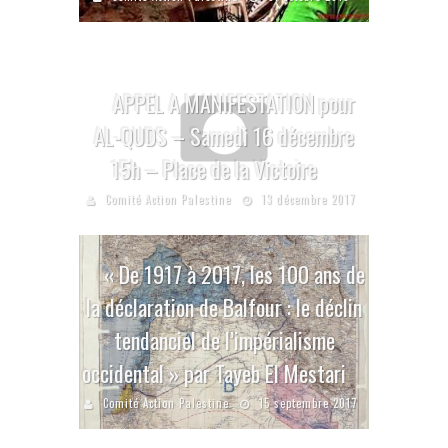
APPEL A MANIFESTATION pour
AL-QUDS – Samedi 16 décembre
15h – Place de la Victoire
Comité Action Palestine
13 décembre 2017
« De 1917 à 2017, les 100 ans de
la déclaration de Balfour : le déclin
tendanciel de l’impérialisme
occidental » par Tayeb El Mestari
Comité Action Palestine
15 septembre 2017