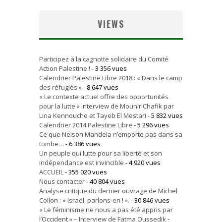
VIEWS
Participez à la cagnotte solidaire du Comité
Action Palestine !
- 3 356 vues
Calendrier Palestine Libre 2018 : « Dans le camp
des réfugiés »
- 8 647 vues
« Le contexte actuel offre des opportunités
pour la lutte » Interview de Mounir Chafik par
Lina Kennouche et Tayeb El Mestari
- 5 832 vues
Calendrier 2014 Palestine Libre
- 5 296 vues
Ce que Nelson Mandela n’emporte pas dans sa
tombe…
- 6 386 vues
Un peuple qui lutte pour sa liberté et son
indépendance est invincible
- 4 920 vues
ACCUEIL
- 355 020 vues
Nous contacter
- 40 804 vues
Analyse critique du dernier ouvrage de Michel
Collon : « Israël, parlons-en ! ».
- 30 846 vues
« Le féminisme ne nous a pas été appris par
l’Occident » – Interview de Fatma Oussedik
-