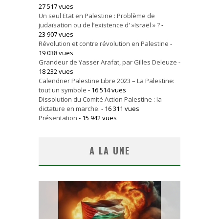
27 517 vues
Un seul Etat en Palestine : Problème de
judaïsation ou de l’existence d' »Israël » ?
-
23 907 vues
Révolution et contre révolution en Palestine
-
19 038 vues
Grandeur de Yasser Arafat, par Gilles Deleuze
-
18 232 vues
Calendrier Palestine Libre 2023 – La Palestine:
tout un symbole
- 16 514 vues
Dissolution du Comité Action Palestine : la
dictature en marche.
- 16 311 vues
Présentation
- 15 942 vues
A LA UNE