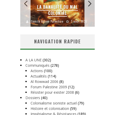
 SANS
E LE
LA BANALITÉ DU MAL
COLONIAL
Y
uillet 2026
Comité Action Palestine
1 août 2026
Comité A
NAVIGATION RAPIDE
A LA UNE
(302)
Communiqués
(278)
Actions
(100)
Actualités
(114)
Al Rowwad 2006
(8)
Forum Palestine 2009
(12)
Résister pour exister 2008
(6)
Dossiers
(40)
Colonialisme sioniste actuel
(79)
Histoire et colonisation
(59)
Impérialisme & Résistances
(189)