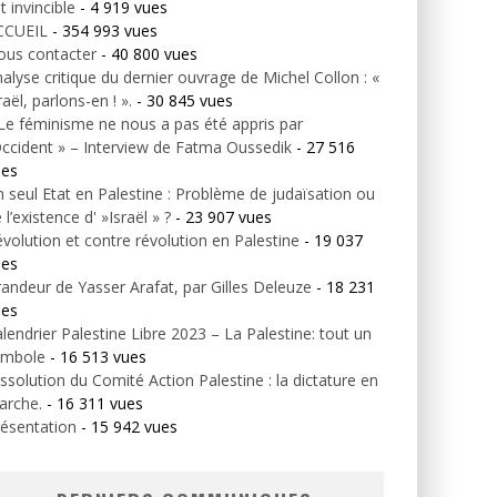
t invincible
- 4 919 vues
CCUEIL
- 354 993 vues
ous contacter
- 40 800 vues
alyse critique du dernier ouvrage de Michel Collon : «
raël, parlons-en ! ».
- 30 845 vues
Le féminisme ne nous a pas été appris par
Occident » – Interview de Fatma Oussedik
- 27 516
ues
 seul Etat en Palestine : Problème de judaïsation ou
 l’existence d' »Israël » ?
- 23 907 vues
volution et contre révolution en Palestine
- 19 037
ues
andeur de Yasser Arafat, par Gilles Deleuze
- 18 231
ues
lendrier Palestine Libre 2023 – La Palestine: tout un
ymbole
- 16 513 vues
ssolution du Comité Action Palestine : la dictature en
arche.
- 16 311 vues
ésentation
- 15 942 vues