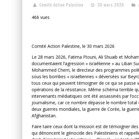
Comité Action Palestine
30 mars 2026
466 vues
Comité Action Palestine, le 30 mars 2026
Le 28 mars 2026, Fatima Ftouni, Ali Shuaib et Mohamm
documentaient l’agression « israélienne » au Liban Sud
Mohammed Cherri, le directeur des programmes politi
sous les bombes « israéliennes » déversées sur Beyrouth.
tous ceux qui peuvent témoigner de ce qui se passe v
opérations de la résistance. Même schéma terrible qu’
intervenants médiatiques ont été assassinés par l’occ
journalisme, car ce nombre dépasse le nombre total de
deux guerres mondiales, la guerre de Corée, la guerre
Afghanistan.
Faire taire ceux dont la mission est de témoigner des fai
qui dénoncent le génocide des Palestiniens et rappelle