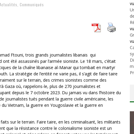
v
Actualités
,
Communiqués
Un
de
Ré
v
Gr
v
Ca
s
ad Ftouni, trois grands journalistes libanais qui
Di
 ont été assassinés par l’armée sioniste. Le 18 mars, c’était
m
ques de la chaîne libanaise al-Manar qui tombait en martyr
Pr
 La stratégie de l’entité ne varie pas, il s’agit de faire taire
raiment sur le terrain, des crimes sionistes comme des
à Gaza où, rappelons-le, plus de 270 journalistes et
upant depuis le 7 octobre 2023. Du jamais vu dans l’histoire du
 journalistes tués pendant la guerre civile américaine, les
 du Vietnam, la guerre en Yougoslavie et la guerre en
ts sur le terrain. Faire taire, en les criminalisant, les militants
nt que la résistance contre le colonialisme sioniste est un