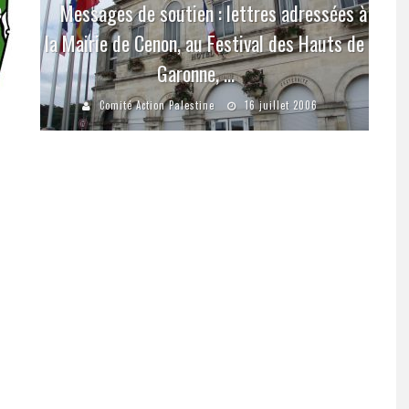
e
Messages de soutien : lettres adressées à
la Mairie de Cenon, au Festival des Hauts de
Garonne, …
Comité Action Palestine
16 juillet 2006