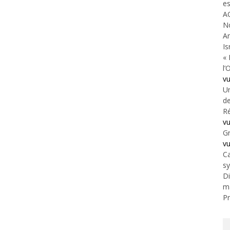
es
A
N
An
Is
« 
l’
v
Un
de
Ré
v
Gr
v
Ca
s
Di
m
Pr