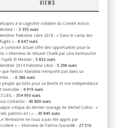
VIEWS
rticipez à la cagnotte solidaire du Comité Action
lestine !
- 3 355 vues
lendrier Palestine Libre 2018 : « Dans le camp des
fugiés »
- 8 647 vues
Le contexte actuel offre des opportunités pour la
tte » Interview de Mounir Chafik par Lina Kennouche
 Tayeb El Mestari
- 5 832 vues
lendrier 2014 Palestine Libre
- 5 296 vues
e que Nelson Mandela n’emporte pas dans sa
ombe…
- 6 386 vues
 peuple qui lutte pour sa liberté et son indépendance
t invincible
- 4 919 vues
CCUEIL
- 354 993 vues
ous contacter
- 40 800 vues
alyse critique du dernier ouvrage de Michel Collon : «
raël, parlons-en ! ».
- 30 845 vues
Le féminisme ne nous a pas été appris par
Occident » – Interview de Fatma Oussedik
- 27 516