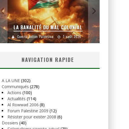
LA BANALITÉ DU MAL COLONIAL
Comité Action Palestine
1 août 2026
Comité
NAVIGATION RAPIDE
A LA UNE
(302)
Communiqués
(278)
Actions
(100)
Actualités
(114)
Al Rowwad 2006
(8)
Forum Palestine 2009
(12)
Résister pour exister 2008
(6)
Dossiers
(40)
Colonialisme sioniste actuel
(79)