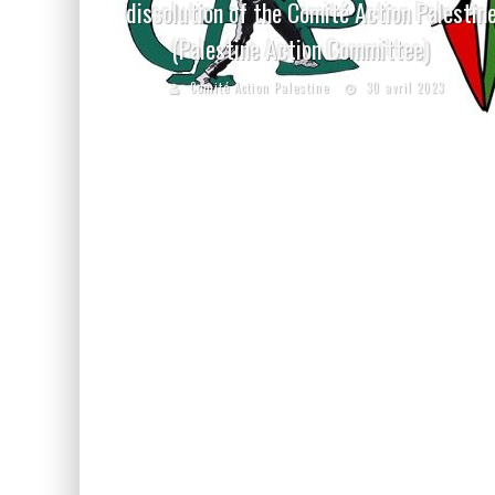
dissolution of the Comité Action Palestin
(Palestine Action Committee)
Comité Action Palestine
30 avril 2023