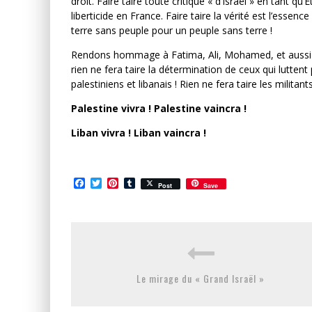
droit. Faire taire toute critique « d’Israël » en tant qu
liberticide en France. Faire taire la vérité est l’esse
terre sans peuple pour un peuple sans terre !
Rendons hommage à Fatima, Ali, Mohamed, et aussi à 
rien ne fera taire la détermination de ceux qui luttent p
palestiniens et libanais ! Rien ne fera taire les militant
Palestine vivra ! Palestine vaincra !
Liban vivra ! Liban vaincra !
Facebook
Twitter
Pinterest
Tumblr
Post
Save
Le mirage du « Grand Israël »