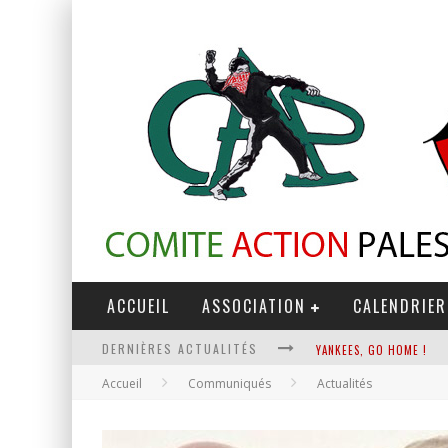
ACCUEIL
ASSOCIATION
CALENDRIER
DERNIÈRES ACTUALITÉS
YANKEES, GO HOME !
Accueil
Communiqués
Actualités
CHANTAGE TERRORISTE
LA RÉVOLUTION OU RIEN