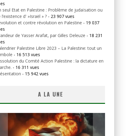
ues
 seul Etat en Palestine : Problème de judaïsation ou
 l’existence d' »Israël » ?
- 23 907 vues
volution et contre révolution en Palestine
- 19 037
ues
andeur de Yasser Arafat, par Gilles Deleuze
- 18 231
ues
lendrier Palestine Libre 2023 – La Palestine: tout un
ymbole
- 16 513 vues
ssolution du Comité Action Palestine : la dictature en
arche.
- 16 311 vues
ésentation
- 15 942 vues
A LA UNE