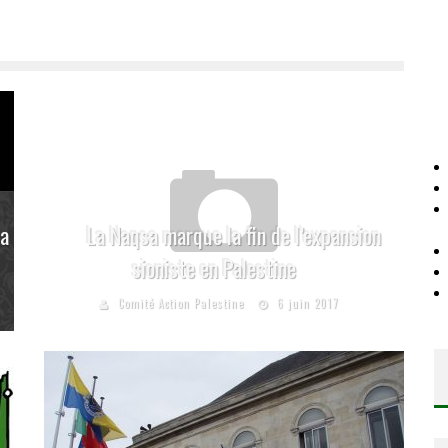
la
La Naqsa marque la fin de l’expansion
sioniste en Palestine
Comité Action Palestine
6 juin 2017