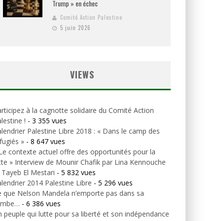
Trump » en échec
Comité Action Palestine
5 juin 2026
VIEWS
rticipez à la cagnotte solidaire du Comité Action
lestine !
- 3 355 vues
lendrier Palestine Libre 2018 : « Dans le camp des
fugiés »
- 8 647 vues
Le contexte actuel offre des opportunités pour la
tte » Interview de Mounir Chafik par Lina Kennouche
 Tayeb El Mestari
- 5 832 vues
lendrier 2014 Palestine Libre
- 5 296 vues
e que Nelson Mandela n’emporte pas dans sa
ombe…
- 6 386 vues
 peuple qui lutte pour sa liberté et son indépendance