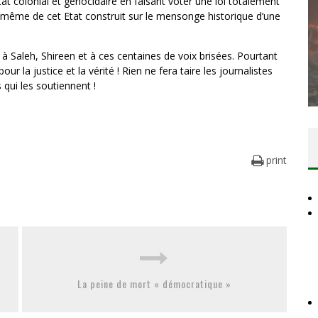
’Etat colonial et génocidaire en faisant voter une loi totalement
nce même de cet Etat construit sur le mensonge historique d’une
DES ACCORDS DE PAIX SANS LE
Saleh, Shireen et à ces centaines de voix brisées. Pourtant
PEUPLE ET CONTRE LE PEUPLE
our la justice et la vérité ! Rien ne fera taire les journalistes
s qui les soutiennent !
Comité Action Palestine
3 juillet 2026
print
La peine de mort « démocratique »