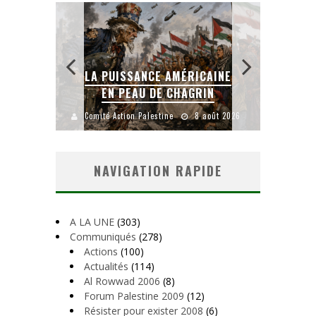
A PUISSANCE AMÉRICAINE
LA BANALITÉ DU M
EN PEAU DE CHAGRIN
COLONIAL
mité Action Palestine
8 août 2026
Comité Action Palestine
1 a
NAVIGATION RAPIDE
A LA UNE
(303)
Communiqués
(278)
Actions
(100)
Actualités
(114)
Al Rowwad 2006
(8)
Forum Palestine 2009
(12)
Résister pour exister 2008
(6)