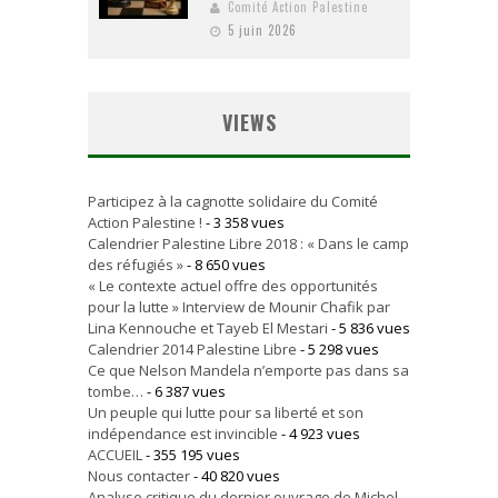
Comité Action Palestine
5 juin 2026
VIEWS
Participez à la cagnotte solidaire du Comité
Action Palestine !
- 3 358 vues
Calendrier Palestine Libre 2018 : « Dans le camp
des réfugiés »
- 8 650 vues
« Le contexte actuel offre des opportunités
pour la lutte » Interview de Mounir Chafik par
Lina Kennouche et Tayeb El Mestari
- 5 836 vues
Calendrier 2014 Palestine Libre
- 5 298 vues
Ce que Nelson Mandela n’emporte pas dans sa
tombe…
- 6 387 vues
Un peuple qui lutte pour sa liberté et son
indépendance est invincible
- 4 923 vues
ACCUEIL
- 355 195 vues
Nous contacter
- 40 820 vues
Analyse critique du dernier ouvrage de Michel