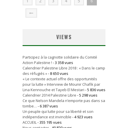
1
2
3
4
5
6
VIEWS
Participez à la cagnotte solidaire du Comité
Action Palestine !
- 3 358 vues
Calendrier Palestine Libre 2018 : « Dans le camp
des réfugiés »
- 8 650 vues
« Le contexte actuel offre des opportunités
pour la lutte » Interview de Mounir Chafik par
Lina Kennouche et Tayeb El Mestari
- 5 836 vues
Calendrier 2014 Palestine Libre
- 5 298 vues
Ce que Nelson Mandela n’emporte pas dans sa
tombe…
- 6 387 vues
Un peuple qui lutte pour sa liberté et son
indépendance est invincible
- 4 923 vues
ACCUEIL
- 355 195 vues
Nous contacter
- 40 820 vues