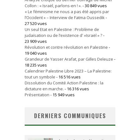
Collon : « Israël, parlons-en ! ».
- 30 849 vues
« Le féminisme ne nous a pas été appris par
l’Occident » – Interview de Fatma Oussedik
-
27 520 vues
Un seul Etat en Palestine : Problème de
judaïsation ou de l’existence d' »Israël » ?
-
23 909 vues
Révolution et contre révolution en Palestine
-
19 040 vues
Grandeur de Yasser Arafat, par Gilles Deleuze
-
18 235 vues
Calendrier Palestine Libre 2023 – La Palestine:
tout un symbole
- 16 516 vues
Dissolution du Comité Action Palestine : la
dictature en marche.
- 16 316 vues
Présentation
- 15 949 vues
DERNIERS COMMUNIQUES