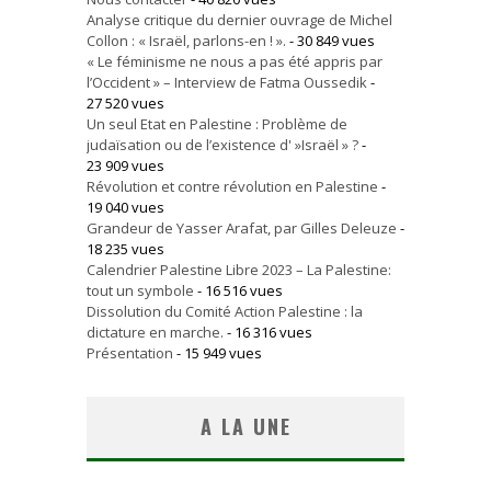
Analyse critique du dernier ouvrage de Michel
Collon : « Israël, parlons-en ! ».
- 30 849 vues
« Le féminisme ne nous a pas été appris par
l’Occident » – Interview de Fatma Oussedik
-
27 520 vues
Un seul Etat en Palestine : Problème de
judaïsation ou de l’existence d' »Israël » ?
-
23 909 vues
Révolution et contre révolution en Palestine
-
19 040 vues
Grandeur de Yasser Arafat, par Gilles Deleuze
-
18 235 vues
Calendrier Palestine Libre 2023 – La Palestine:
tout un symbole
- 16 516 vues
Dissolution du Comité Action Palestine : la
dictature en marche.
- 16 316 vues
Présentation
- 15 949 vues
A LA UNE