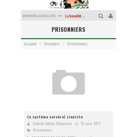
La banalité du mal colonial
DERNIÈRES ACTUALITÉS
Yankees, Go home !
PRISONNIERS
Chantage terroriste
Accueil
Dossiers
Prisonniers
La révolution ou rien
Des accords de paix sans le peuple et contre le peuple
La puissance américaine en peau de chagrin
Le système carcéral sioniste
Comité Action Palestine
10 juin 2011
Prisonniers