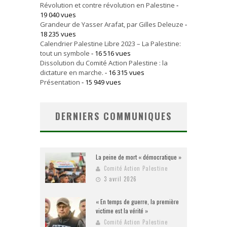
Révolution et contre révolution en Palestine
-
19 040 vues
Grandeur de Yasser Arafat, par Gilles Deleuze
-
18 235 vues
Calendrier Palestine Libre 2023 – La Palestine:
tout un symbole
- 16 516 vues
Dissolution du Comité Action Palestine : la
dictature en marche.
- 16 315 vues
Présentation
- 15 949 vues
DERNIERS COMMUNIQUES
La peine de mort « démocratique »
Comité Action Palestine
3 avril 2026
« En temps de guerre, la première
victime est la vérité »
Comité Action Palestine