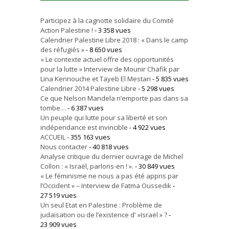
Participez à la cagnotte solidaire du Comité
Action Palestine !
- 3 358 vues
Calendrier Palestine Libre 2018 : « Dans le camp
des réfugiés »
- 8 650 vues
« Le contexte actuel offre des opportunités
pour la lutte » Interview de Mounir Chafik par
Lina Kennouche et Tayeb El Mestari
- 5 835 vues
Calendrier 2014 Palestine Libre
- 5 298 vues
Ce que Nelson Mandela n’emporte pas dans sa
tombe…
- 6 387 vues
Un peuple qui lutte pour sa liberté et son
indépendance est invincible
- 4 922 vues
ACCUEIL
- 355 163 vues
Nous contacter
- 40 818 vues
Analyse critique du dernier ouvrage de Michel
Collon : « Israël, parlons-en ! ».
- 30 849 vues
« Le féminisme ne nous a pas été appris par
l’Occident » – Interview de Fatma Oussedik
-
27 519 vues
Un seul Etat en Palestine : Problème de
judaïsation ou de l’existence d' »Israël » ?
-
23 909 vues