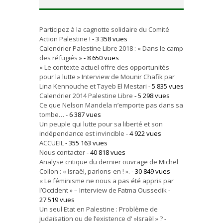
Participez à la cagnotte solidaire du Comité
Action Palestine !
- 3 358 vues
Calendrier Palestine Libre 2018 : « Dans le camp
des réfugiés »
- 8 650 vues
« Le contexte actuel offre des opportunités
pour la lutte » Interview de Mounir Chafik par
Lina Kennouche et Tayeb El Mestari
- 5 835 vues
Calendrier 2014 Palestine Libre
- 5 298 vues
Ce que Nelson Mandela n’emporte pas dans sa
tombe…
- 6 387 vues
Un peuple qui lutte pour sa liberté et son
indépendance est invincible
- 4 922 vues
ACCUEIL
- 355 163 vues
Nous contacter
- 40 818 vues
Analyse critique du dernier ouvrage de Michel
Collon : « Israël, parlons-en ! ».
- 30 849 vues
« Le féminisme ne nous a pas été appris par
l’Occident » – Interview de Fatma Oussedik
-
27 519 vues
Un seul Etat en Palestine : Problème de
judaïsation ou de l’existence d' »Israël » ?
-