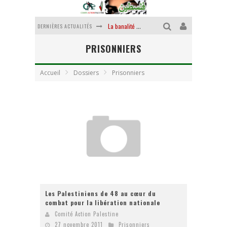
La banalité du mal colonial
DERNIÈRES ACTUALITÉS
Yankees, Go home !
PRISONNIERS
Chantage terroriste
Accueil
Dossiers
Prisonniers
La révolution ou rien
Des accords de paix sans le peuple et contre le peuple
La puissance américaine en peau de chagrin
Les Palestiniens de 48 au cœur du
combat pour la libération nationale
Comité Action Palestine
27 novembre 2011
Prisonniers