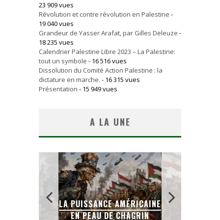
23 909 vues
Révolution et contre révolution en Palestine
-
19 040 vues
Grandeur de Yasser Arafat, par Gilles Deleuze
-
18 235 vues
Calendrier Palestine Libre 2023 – La Palestine:
tout un symbole
- 16 516 vues
Dissolution du Comité Action Palestine : la
dictature en marche.
- 16 315 vues
Présentation
- 15 949 vues
A LA UNE
ÉRICAINE
LA BANALITÉ DU MAL
HAGRIN
COLONIAL