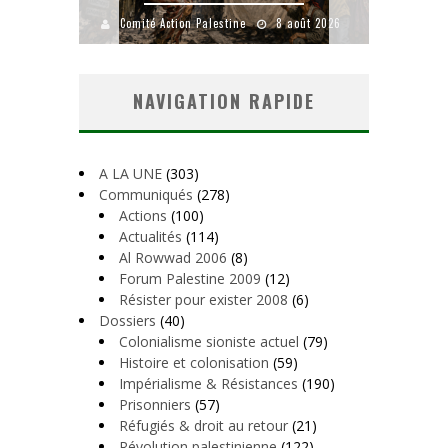
8 août 2026
Comité Action Palestine
1 août 2026
Co
NAVIGATION RAPIDE
A LA UNE
(303)
Communiqués
(278)
Actions
(100)
Actualités
(114)
Al Rowwad 2006
(8)
Forum Palestine 2009
(12)
Résister pour exister 2008
(6)
Dossiers
(40)
Colonialisme sioniste actuel
(79)
Histoire et colonisation
(59)
Impérialisme & Résistances
(190)
Prisonniers
(57)
Réfugiés & droit au retour
(21)
Révolution palestinienne
(122)