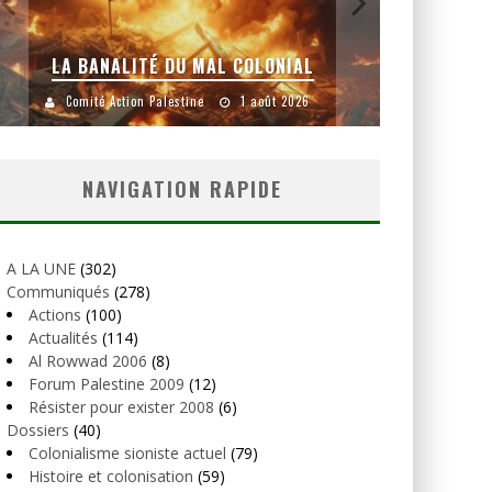
LA BANALITÉ DU MAL COLONIAL
Comité Action Palestine
1 août 2026
Comité
NAVIGATION RAPIDE
A LA UNE
(302)
Communiqués
(278)
Actions
(100)
Actualités
(114)
Al Rowwad 2006
(8)
Forum Palestine 2009
(12)
Résister pour exister 2008
(6)
Dossiers
(40)
Colonialisme sioniste actuel
(79)
Histoire et colonisation
(59)