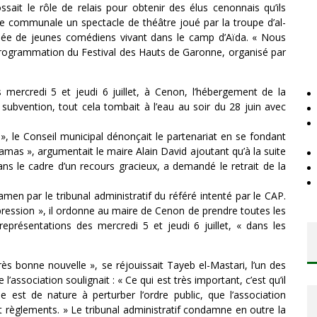
sait le rôle de relais pour obtenir des élus cenonnais qu’ils
communale un spectacle de théâtre joué par la troupe d’al-
osée de jeunes comédiens vivant dans le camp d’Aïda. « Nous
programmation du Festival des Hauts de Garonne, organisé par
 mercredi 5 et jeudi 6 juillet, à Cenon, l’hébergement de la
 subvention, tout cela tombait à l’eau au soir du 28 juin avec
», le Conseil municipal dénonçait le partenariat en se fondant
Hamas », argumentait le maire Alain David ajoutant qu’à la suite
ans le cadre d’un recours gracieux, a demandé le retrait de la
men par le tribunal administratif du référé intenté par le CAP.
expression », il ordonne au maire de Cenon de prendre toutes les
eprésentations des mercredi 5 et jeudi 6 juillet, « dans les
rès bonne nouvelle », se réjouissait Tayeb el-Mastari, l’un des
association soulignait : « Ce qui est très important, c’est qu’il
e est de nature à perturber l’ordre public, que l’association
t règlements. » Le tribunal administratif condamne en outre la