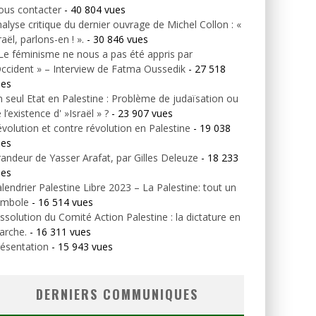
ous contacter
- 40 804 vues
alyse critique du dernier ouvrage de Michel Collon : «
raël, parlons-en ! ».
- 30 846 vues
Le féminisme ne nous a pas été appris par
Occident » – Interview de Fatma Oussedik
- 27 518
ues
 seul Etat en Palestine : Problème de judaïsation ou
 l’existence d' »Israël » ?
- 23 907 vues
volution et contre révolution en Palestine
- 19 038
ues
andeur de Yasser Arafat, par Gilles Deleuze
- 18 233
ues
lendrier Palestine Libre 2023 – La Palestine: tout un
ymbole
- 16 514 vues
ssolution du Comité Action Palestine : la dictature en
arche.
- 16 311 vues
ésentation
- 15 943 vues
DERNIERS COMMUNIQUES