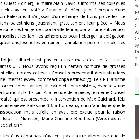
 Ouest » d’hier), le maire Alain David a informé ses collègues
de
 les élus avaient voté à l’unanimité, début juin, à propos d’une
Ré
ion Palestine. Il s’agissait d’un échange de bons procédés. Le
v
ns palestiniens joueraient gratuitement leur pièce « Nous
Gr
enon en échange de quoi la ville leur apportait une subvention
v
 mobilisait les familles adhérentes pour héberger la délégation.
Ca
ositions,lesquelles entraînent l’annulation pure et simple des
s
Di
m
l’objet culturel n’est pas en cause mais c’est le fait que «
Pr
u Hamas ». « Nous avons reçu un certain nombre de grosses
i elles, notons celles du Conseil représentatif des institutions
 site internet (www. comiteactionpalestine.org). Le CRIF affirme
 ouvertement antirépublicaine et antisioniste », évoque « une
à Lormont, le 17 juin. A la lecture de la pièce, le même Conseil
 réalité qui est présentée ». Intervention de Max Guichard, l’élu
ai interviewé Palestine 33, à Bordeaux, qui m’a indiqué que le
association mais qu’elle en avait été exclue pour la raison
t Israël ». Nuancée, Marie-Christine Boutheau (Verts) disait «
sociation ».
ue les élus cenonnais n’avaient pas d’autre alternative que de