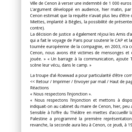
Ville de Cenon à verser une indemnité de 1 000 euros
L’argument développé en audience, hier matin, par 
Cenon estimait que la requête n’avait plus lieu d’êtr
Miettes, implanté à Bègles, la possibilité de présent
contre).
La décision de justice a également réjoui les Amis d’
qui a fait le voyage de Paris pour soutenir le CAP et l
tournée européenne de la compagnie, en 2003, n’a con
Cenon, nous avons été victimes de mensonges et d
jouée. » « Un barrage à la communication, ajoute Ta
scène leur vécu, dans le camp. »
La troupe d’al-Rowwad a pour particularité d’être c
<< Retour / Imprimer / Envoyer par mail / Haut de pa
Réactions
« Nous respectons l’injonction ».
« Nous respectons l’injonction et mettons à dispo
indiquait-on au cabinet du maire de Cenon, hier, peu ap
Sensible à l’offre du Théâtre en miettes d’accueillir
Palestine a programmé la première représentati
revanche, la seconde aura lieu à Cenon, ce jeudi, à 19