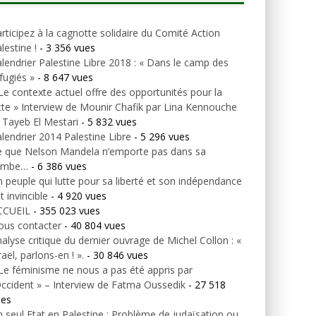
rticipez à la cagnotte solidaire du Comité Action
lestine !
- 3 356 vues
lendrier Palestine Libre 2018 : « Dans le camp des
fugiés »
- 8 647 vues
Le contexte actuel offre des opportunités pour la
tte » Interview de Mounir Chafik par Lina Kennouche
 Tayeb El Mestari
- 5 832 vues
lendrier 2014 Palestine Libre
- 5 296 vues
e que Nelson Mandela n’emporte pas dans sa
ombe…
- 6 386 vues
 peuple qui lutte pour sa liberté et son indépendance
t invincible
- 4 920 vues
CCUEIL
- 355 023 vues
ous contacter
- 40 804 vues
alyse critique du dernier ouvrage de Michel Collon : «
raël, parlons-en ! ».
- 30 846 vues
Le féminisme ne nous a pas été appris par
Occident » – Interview de Fatma Oussedik
- 27 518
ues
 seul Etat en Palestine : Problème de judaïsation ou