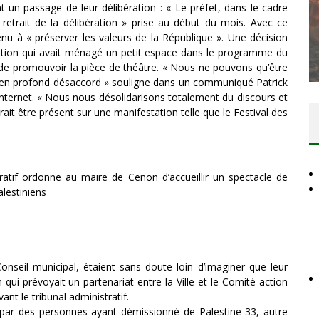
t un passage de leur délibération : « Le préfet, dans le cadre
etrait de la délibération » prise au début du mois. Avec ce
DES ACCORDS DE PAIX SANS LE
nu à « préserver les valeurs de la République ». Une décision
PEUPLE ET CONTRE LE PEUPLE
iation qui avait ménagé un petit espace dans le programme du
Comité Action Palestine
3 juillet 2026
 de promouvoir la pièce de théâtre. « Nous ne pouvons qu’être
en profond désaccord » souligne dans un communiqué Patrick
 internet. « Nous nous désolidarisons totalement du discours et
ait être présent sur une manifestation telle que le Festival des
tratif ordonne au maire de Cenon d’accueillir un spectacle de
lestiniens
nseil municipal, étaient sans doute loin d’imaginer que leur
n qui prévoyait un partenariat entre la Ville et le Comité action
ant le tribunal administratif.
par des personnes ayant démissionné de Palestine 33, autre