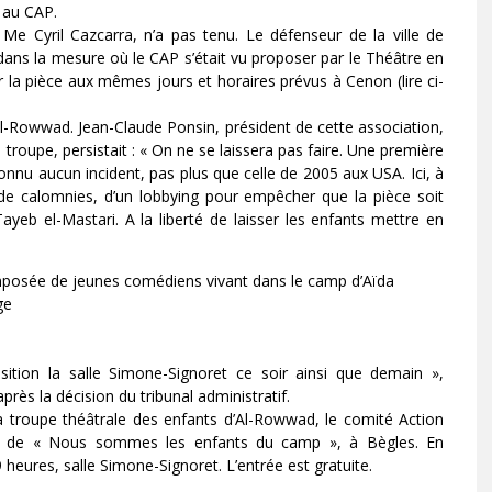
 au CAP.
Me Cyril Cazcarra, n’a pas tenu. Le défenseur de la ville de
e dans la mesure où le CAP s’était vu proposer par le Théâtre en
er la pièce aux mêmes jours et horaires prévus à Cenon (lire ci-
al-Rowwad. Jean-Claude Ponsin, président de cette association,
a troupe, persistait : « On ne se laissera pas faire. Une première
nu aucun incident, pas plus que celle de 2005 aux USA. Ici, à
e calomnies, d’un lobbying pour empêcher que la pièce soit
yeb el-Mastari. A la liberté de laisser les enfants mettre en
omposée de jeunes comédiens vivant dans le camp d’Aïda
ge
sition la salle Simone-Signoret ce soir ainsi que demain »,
rès la décision du tribunal administratif.
 la troupe théâtrale des enfants d’Al-Rowwad, le comité Action
on de « Nous sommes les enfants du camp », à Bègles. En
 heures, salle Simone-Signoret. L’entrée est gratuite.