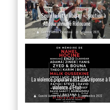
« Seule la lutte libère ! », soutien à
Abdourahmane Ridouane
Comité Action Palestine
5 janvier 2025
La violence populaire est une réponse à 
violence d’Etat
Comité Action Palestine
23 septembre 2023