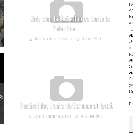
N
An
Is
Unis pour la libération de toute la
« 
Palestine
l’
v
Comité Action Palestine
8 avril 2017
Un
de
Ré
v
Gr
v
Ca
s
Di
la
m
Festival des Hauts de Garonne et Israël
Pr
Comité Action Palestine
8 juillet 2015