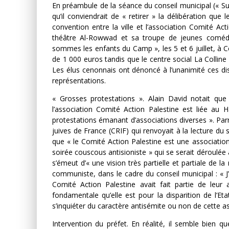
En préambule de la séance du conseil municipal (« Sud
qu’il conviendrait de « retirer » la délibération que
convention entre la ville et l’association Comité Act
théâtre Al-Rowwad et sa troupe de jeunes comédie
sommes les enfants du Camp », les 5 et 6 juillet, à C
de 1 000 euros tandis que le centre social La Colline
Les élus cenonnais ont dénoncé à l’unanimité ces disp
représentations.
« Grosses protestations ». Alain David notait que 
l’association Comité Action Palestine est liée a
protestations émanant d’associations diverses ». Parm
juives de France (CRIF) qui renvoyait à la lecture du
que « le Comité Action Palestine est une association
soirée couscous antisioniste » qui se serait déroulée 
s’émeut d’« une vision très partielle et partiale de la
communiste, dans le cadre du conseil municipal : « J’
Comité Action Palestine avait fait partie de leur 
fondamentale qu’elle est pour la disparition de l’Eta
s’inquiéter du caractère antisémite ou non de cette as
Intervention du préfet. En réalité, il semble bien q