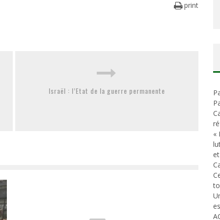
print
Israël : l’Etat de la guerre permanente
Pa
Pa
Ca
ré
« 
lu
et
Ca
C
t
Un
es
A