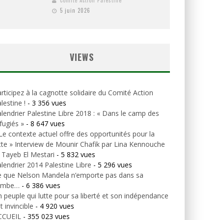
Comité Action Palestine
5 juin 2026
VIEWS
rticipez à la cagnotte solidaire du Comité Action
lestine !
- 3 356 vues
lendrier Palestine Libre 2018 : « Dans le camp des
fugiés »
- 8 647 vues
Le contexte actuel offre des opportunités pour la
tte » Interview de Mounir Chafik par Lina Kennouche
 Tayeb El Mestari
- 5 832 vues
lendrier 2014 Palestine Libre
- 5 296 vues
e que Nelson Mandela n’emporte pas dans sa
ombe…
- 6 386 vues
 peuple qui lutte pour sa liberté et son indépendance
t invincible
- 4 920 vues
CCUEIL
- 355 023 vues