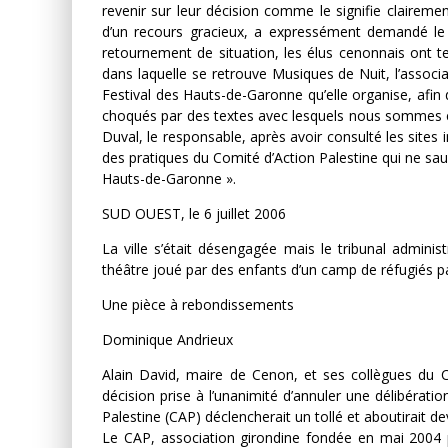
revenir sur leur décision comme le signifie clairemen
d’un recours gracieux, a expressément demandé le r
retournement de situation, les élus cenonnais ont te
dans laquelle se retrouve Musiques de Nuit, l’assoc
Festival des Hauts-de-Garonne qu’elle organise, afin
choqués par des textes avec lesquels nous sommes 
Duval, le responsable, après avoir consulté les sites
des pratiques du Comité d’Action Palestine qui ne saur
Hauts-de-Garonne ».
SUD OUEST, le 6 juillet 2006
La ville s’était désengagée mais le tribunal adminis
théâtre joué par des enfants d’un camp de réfugiés pa
Une pièce à rebondissements
Dominique Andrieux
Alain David, maire de Cenon, et ses collègues du Co
décision prise à l’unanimité d’annuler une délibératio
Palestine (CAP) déclencherait un tollé et aboutirait dev
Le CAP, association girondine fondée en mai 2004 