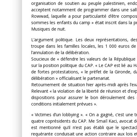
organisation de soutien au peuple palestinien, endos
acceptent notamment de programmer dans une salle 
Rowwad, laquelle a pour particularité d’être comp
sommes les enfants du camp » était inscrit dans la 
Musiques de nuit.
L’argument politique. Les deux représentations, des
troupe dans les familles locales, les 1 000 euros de
l’annulation de la délibération.
Soucieux de « défendre les valeurs de la République 
sur la position politique du CAP. « Le CAP est lié au 
de fortes protestations, « le préfet de la Gironde, d
délibération » officialisant le partenariat.
Retournement de situation hier après-midi après l’exa
Relevant « la violation de la liberté de réunion et d’
dispositions pour assurer le bon déroulement des r
conditions initialement prévues ».
« Victimes d’un lobbying ». « On a gagné, c’est une t
quatre coprésidents du CAP. Me Smaïl Kaci, avocat de l’
est mentionné qu’il n’est pas établi que le spectacl
requérante conduisait une action contraire aux lois e