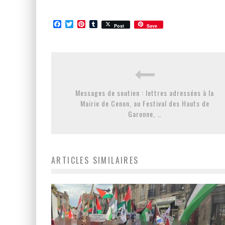
Facebook
Twitter
Pinterest
Tumblr
Post
Save
Messages de soutien : lettres adressées à la
Mairie de Cenon, au Festival des Hauts de
Garonne, …
ARTICLES SIMILAIRES