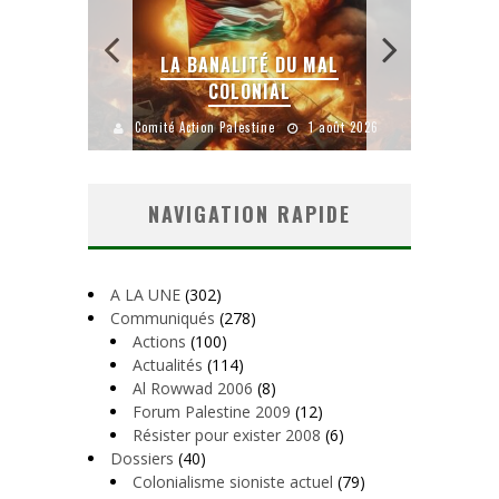
 SANS
E LE
LA BANALITÉ DU MAL
COLONIAL
Y
uillet 2026
Comité Action Palestine
1 août 2026
Comité A
NAVIGATION RAPIDE
A LA UNE
(302)
Communiqués
(278)
Actions
(100)
Actualités
(114)
Al Rowwad 2006
(8)
Forum Palestine 2009
(12)
Résister pour exister 2008
(6)
Dossiers
(40)
Colonialisme sioniste actuel
(79)