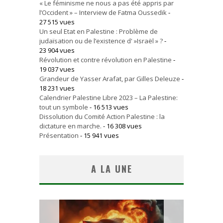
« Le féminisme ne nous a pas été appris par
l’Occident » – Interview de Fatma Oussedik
-
27 515 vues
Un seul Etat en Palestine : Problème de
judaïsation ou de l’existence d' »Israël » ?
-
23 904 vues
Révolution et contre révolution en Palestine
-
19 037 vues
Grandeur de Yasser Arafat, par Gilles Deleuze
-
18 231 vues
Calendrier Palestine Libre 2023 – La Palestine:
tout un symbole
- 16 513 vues
Dissolution du Comité Action Palestine : la
dictature en marche.
- 16 308 vues
Présentation
- 15 941 vues
A LA UNE