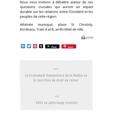
Nous vous invitons à débattre autour de ces
questions cruciales qui auront un impact
durable sur les relations entre l’Occident et les
peuples de cette région.
Athénée municipal, place St Christoly,
Bordeaux, Tram A et B, arrêt Hôtel de ville
print
Facebook
Twitter
Pinterest
Tumblr
Post
Save
Le traitement humanitaire de la Nakba ou
le sacrifice du droit au retour
Valls en pélerinage sioniste