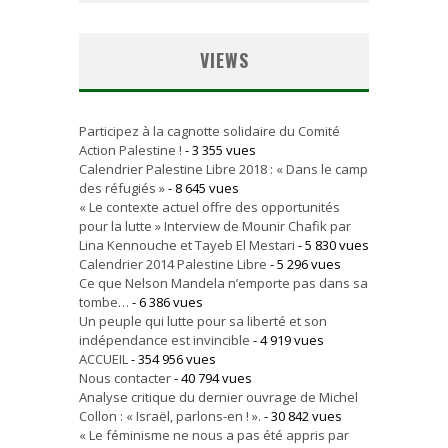
VIEWS
Participez à la cagnotte solidaire du Comité
Action Palestine !
- 3 355 vues
Calendrier Palestine Libre 2018 : « Dans le camp
des réfugiés »
- 8 645 vues
« Le contexte actuel offre des opportunités
pour la lutte » Interview de Mounir Chafik par
Lina Kennouche et Tayeb El Mestari
- 5 830 vues
Calendrier 2014 Palestine Libre
- 5 296 vues
Ce que Nelson Mandela n’emporte pas dans sa
tombe…
- 6 386 vues
Un peuple qui lutte pour sa liberté et son
indépendance est invincible
- 4 919 vues
ACCUEIL
- 354 956 vues
Nous contacter
- 40 794 vues
Analyse critique du dernier ouvrage de Michel
Collon : « Israël, parlons-en ! ».
- 30 842 vues
« Le féminisme ne nous a pas été appris par