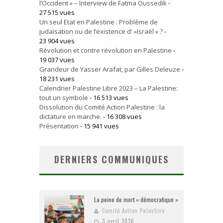
l’Occident » – Interview de Fatma Oussedik
-
27 515 vues
Un seul Etat en Palestine : Problème de
judaïsation ou de l’existence d' »Israël » ?
-
23 904 vues
Révolution et contre révolution en Palestine
-
19 037 vues
Grandeur de Yasser Arafat, par Gilles Deleuze
-
18 231 vues
Calendrier Palestine Libre 2023 – La Palestine:
tout un symbole
- 16 513 vues
Dissolution du Comité Action Palestine : la
dictature en marche.
- 16 308 vues
Présentation
- 15 941 vues
DERNIERS COMMUNIQUES
La peine de mort « démocratique »
Comité Action Palestine
3 avril 2026