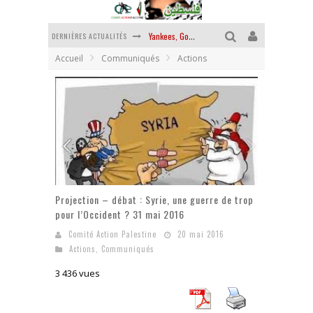
DERNIÈRES ACTUALITÉS
Yankees, Go home !
Accueil
Communiqués
Actions
Chantage terroriste
La révolution ou rien
Des accords de paix sans le peuple et contre le peuple
La guerre sioniste, la guerre démographique
La banalité du mal colonial
Projection – débat : Syrie, une guerre de trop
pour l’Occident ? 31 mai 2016
Comité Action Palestine
20 mai 2016
Actions
,
Communiqués
3 436 vues