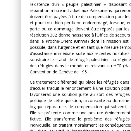
l’existence d’un « peuple palestinien » disposant d
réparation à titre individuel aux Palestiniens qui reno
doivent être payées à titre de compensation pour les 
et pour tout bien perdu ou endommagé, lorsque, en v
perte ou ce dommage doivent être réparés par les 
résolution 302 donne naissance à l’Office de secours 
dans le Proche-Orient (Unrwa) dont la mission est 
possible, dans l’urgence et en tant que mesure tempo
d’assistance immédiate suite aux récentes hostilités
soustraire le statut de réfugié palestinien au régime
des réfugiés dans le monde et relevant du HCR (Hau
Convention de Genève de 1951.
Ce traitement différentiel qui place les réfugiés dans
d’accueil traduit le renoncement à une solution poli
favoriserait une solution juste au sort des réfugi
politique de cette question, circonscrite au domain
logique réparatrice, de compensation qui subvertit le
Elle se présente comme une posture éminemment mor
fictive. Elle transforme le problème des réfugié
individuelle, en traitant moralement les conséquences