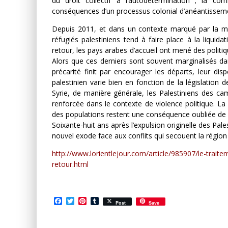
du droit collectif à l’autodétermination ; la co
conséquences d’un processus colonial d’anéantisseme
Depuis 2011, et dans un contexte marqué par la mult
réfugiés palestiniens tend à faire place à la liqui
retour, les pays arabes d’accueil ont mené des politiqu
Alors que ces derniers sont souvent marginalisés da
précarité finit par encourager les départs, leur dispe
palestinien varie bien en fonction de la législation 
Syrie, de manière générale, les Palestiniens des cam
renforcée dans le contexte de violence politique. La
des populations restent une conséquence oubliée de l
Soixante-huit ans après l’expulsion originelle des Pale
nouvel exode face aux conflits qui secouent la région s
http://www.lorientlejour.com/article/985907/le-traite
retour.html
Facebook
Twitter
Pinterest
Tumblr
Post
Save