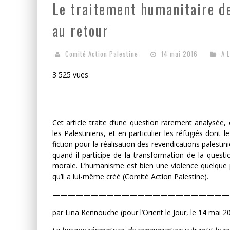
Le traitement humanitaire de
au retour
LA GUERRE SIONISTE, L
LA BANALITÉ DU MAL COL
Comité Action Palestine
14 mai 2016
A 
3 525 vues
Cet article traite d’une question rarement analysée, 
les Palestiniens, et en particulier les réfugiés dont l
fiction pour la réalisation des revendications palestin
quand il participe de la transformation de la questi
morale. L’humanisme est bien une violence quelque p
qu’il a lui-même créé (Comité Action Palestine).
———————————————————————
par Lina Kennouche (pour l’Orient le Jour, le 14 mai 2