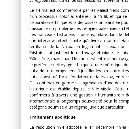
La logique réparatrice, de compensation subvertit le pr
Le 14 mai est commémoré par les Palestiniens comm
d’un processus colonial antérieur à 1948, et qui se
d’épuration ethnique et la dépossession planifiée pou
naissance du problème des réfugiés palestiniens (19
des nouveaux historiens israéliens, relate dans le dé
une interview retentissante qu’il livre au journal H
terrifiante de la Nakba en légitimant les exactio
l’histoire qui justifient le nettoyage ethnique. Je 
XXIe siècle, mais quand le choix est entre le nettoyag
je préfère le nettoyage ethnique », une rhétorique de 
qui a de tout temps servi à justifier les pires atrocité
qui a constitué l’acte fondateur de la Nakba, en rec
Elle contenait en germe les ingrédients d’une destruc
historique est établie depuis le VIIe siècle. Cette
confirmera à travers une gestion « humanitaire » 
internationale a longtemps sous-traité pour le compte
catégorie soumise à un régime juridique particulier.
Traitement apolitique
La résolution 194 adoptée le 11 décembre 1948 es