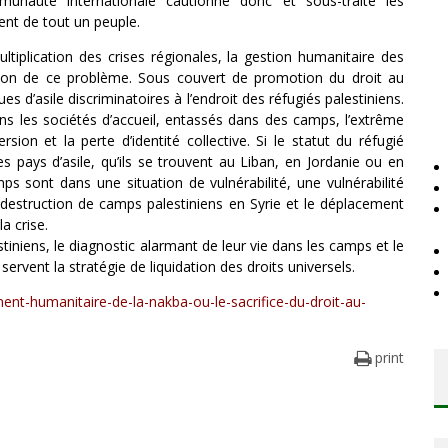
mmunauté internationale cautionne donc et sous-traite les
nt de tout un peuple.
iplication des crises régionales, la gestion humanitaire des
dation de ce problème. Sous couvert de promotion du droit au
es d’asile discriminatoires à l’endroit des réfugiés palestiniens.
ns les sociétés d’accueil, entassés dans des camps, l’extrême
rsion et la perte d’identité collective. Si le statut du réfugié
des pays d’asile, qu’ils se trouvent au Liban, en Jordanie ou en
ps sont dans une situation de vulnérabilité, une vulnérabilité
 destruction de camps palestiniens en Syrie et le déplacement
a crise.
stiniens, le diagnostic alarmant de leur vie dans les camps et le
ervent la stratégie de liquidation des droits universels.
ment-humanitaire-de-la-nakba-ou-le-sacrifice-du-droit-au-
print