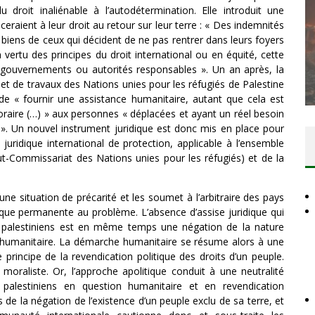
u droit inaliénable à l’autodétermination. Elle introduit une
nceraient à leur droit au retour sur leur terre : « Des indemnités
biens de ceux qui décident de ne pas rentrer dans leurs foyers
DES ACCORDS DE PAIX SANS LE
ertu des principes du droit international ou en équité, cette
PEUPLE ET CONTRE LE PEUPLE
gouvernements ou autorités responsables ». Un an après, la
et de travaux des Nations unies pour les réfugiés de Palestine
Comité Action Palestine
3 juillet 2026
de « fournir une assistance humanitaire, autant que cela est
raire (…) » aux personnes « déplacées et ayant un réel besoin
 ». Un nouvel instrument juridique est donc mis en place pour
 juridique international de protection, applicable à l’ensemble
t-Commissariat des Nations unies pour les réfugiés) et de la
 une situation de précarité et les soumet à l’arbitraire des pays
tique permanente au problème. L’absence d’assise juridique qui
és palestiniens est en même temps une négation de la nature
e humanitaire. La démarche humanitaire se résume alors à une
 principe de la revendication politique des droits d’un peuple.
aliste. Or, l’approche apolitique conduit à une neutralité
s palestiniens en question humanitaire et en revendication
 de la négation de l’existence d’un peuple exclu de sa terre, et