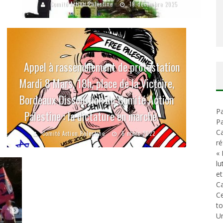
Comité Action Palestine
19 décembre 2025
Appel à rassemblement de protestation
Mardi 8 Mars, 18h, place de la Victoire,
Bordeaux Dissolution du Comité Action
Pa
Palestine : la dictature en marche.
Pa
Ca
Comité Action Palestine
6 mars 2022
ré
« 
lu
et
Ca
C
t
Un