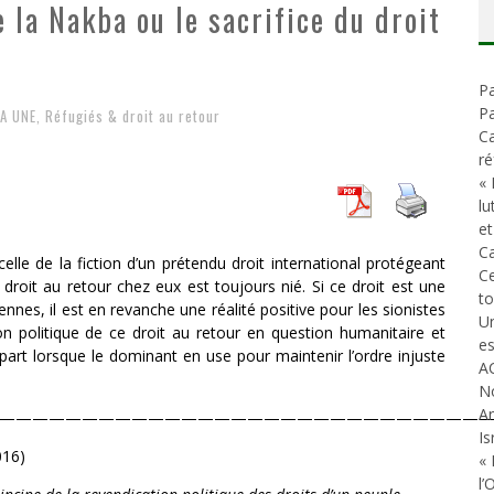
 la Nakba ou le sacrifice du droit
D
ES ACCORDS DE PAIX SANS LE PEUPLE ET CONTRE LE PEUPLE
A GUERRE DÉMOGRAPHIQUE
Pa
ONIAL
Pa
LA UNE
,
Réfugiés & droit au retour
Ca
ré
« 
lu
et
Ca
celle de la fiction d’un prétendu droit international protégeant
C
e droit au retour chez eux est toujours nié. Si ce droit es
t une
t
iennes, il est en revanche une réalité positive pour les sionistes
Un
on politique de ce droit au retour en question humanitaire et
es
art lorsque le dominant en use pour maintenir l’ordre injuste
A
N
An
——————————————————————————————
Is
016)
« 
l’