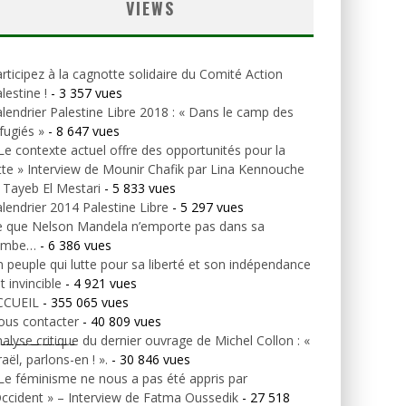
VIEWS
rticipez à la cagnotte solidaire du Comité Action
lestine !
- 3 357 vues
lendrier Palestine Libre 2018 : « Dans le camp des
fugiés »
- 8 647 vues
Le contexte actuel offre des opportunités pour la
tte » Interview de Mounir Chafik par Lina Kennouche
 Tayeb El Mestari
- 5 833 vues
lendrier 2014 Palestine Libre
- 5 297 vues
e que Nelson Mandela n’emporte pas dans sa
ombe…
- 6 386 vues
 peuple qui lutte pour sa liberté et son indépendance
t invincible
- 4 921 vues
CCUEIL
- 355 065 vues
ous contacter
- 40 809 vues
alyse critique du dernier ouvrage de Michel Collon : «
—————–
raël, parlons-en ! ».
- 30 846 vues
Le féminisme ne nous a pas été appris par
Occident » – Interview de Fatma Oussedik
- 27 518