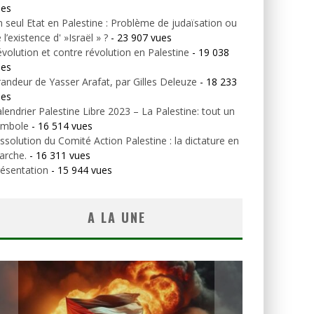
ues
 seul Etat en Palestine : Problème de judaïsation ou
 l’existence d' »Israël » ?
- 23 907 vues
volution et contre révolution en Palestine
- 19 038
ues
andeur de Yasser Arafat, par Gilles Deleuze
- 18 233
ues
lendrier Palestine Libre 2023 – La Palestine: tout un
ymbole
- 16 514 vues
ssolution du Comité Action Palestine : la dictature en
arche.
- 16 311 vues
ésentation
- 15 944 vues
A LA UNE