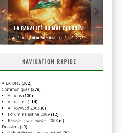
LA BANALITÉ DU MAL COLONIAL
Comité Action Palestine
1 août 2026
Comité
NAVIGATION RAPIDE
A LA UNE
(302)
Communiqués
(278)
Actions
(100)
Actualités
(114)
Al Rowwad 2006
(8)
Forum Palestine 2009
(12)
Résister pour exister 2008
(6)
Dossiers
(40)
Colonialisme sioniste actuel
(79)