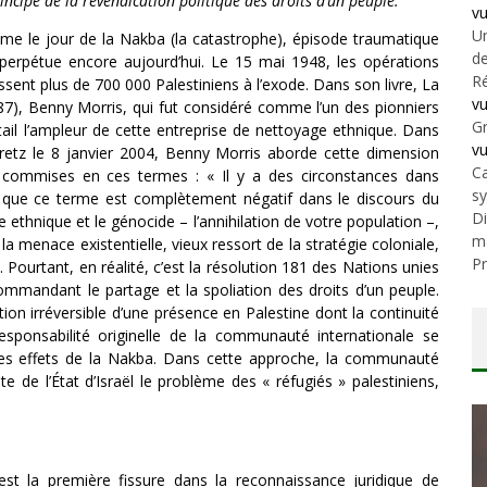
incipe de la revendication politique des droits d’un peuple.
v
Un
e le jour de la Nakba (la catastrophe), épisode traumatique
de
 perpétue encore aujourd’hui. Le 15 mai 1948, les opérations
Ré
ssent plus de 700 000 Palestiniens à l’exode. Dans son livre, La
v
87), Benny Morris, qui fut considéré comme l’un des pionniers
Gr
tail l’ampleur de cette entreprise de nettoyage ethnique. Dans
v
aaretz le 8 janvier 2004, Benny Morris aborde cette dimension
Ca
ns commises en ces termes : « Il y a des circonstances dans
s
sais que ce terme est complètement négatif dans le discours du
Di
e ethnique et le génocide – l’annihilation de votre population –,
m
la menace existentielle, vieux ressort de la stratégie coloniale,
Pr
s. Pourtant, en réalité, c’est la résolution 181 des Nations unies
ommandant le partage et la spoliation des droits d’un peuple.
tion irréversible d’une présence en Palestine dont la continuité
 responsabilité originelle de la communauté internationale se
des effets de la Nakba. Dans cette approche, la communauté
 de l’État d’Israël le problème des « réfugiés » palestiniens,
t la première fissure dans la reconnaissance juridique de