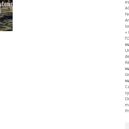
utenir
es
A
N
An
Is
« 
l’
v
Un
de
Ré
v
Gr
v
Ca
s
Di
m
Pr