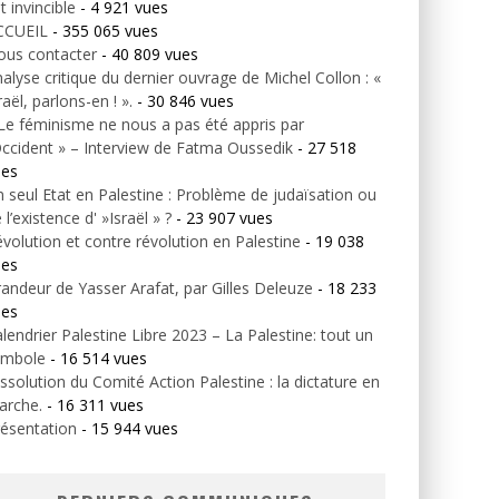
t invincible
- 4 921 vues
CCUEIL
- 355 065 vues
ous contacter
- 40 809 vues
alyse critique du dernier ouvrage de Michel Collon : «
raël, parlons-en ! ».
- 30 846 vues
Le féminisme ne nous a pas été appris par
Occident » – Interview de Fatma Oussedik
- 27 518
ues
 seul Etat en Palestine : Problème de judaïsation ou
 l’existence d' »Israël » ?
- 23 907 vues
volution et contre révolution en Palestine
- 19 038
ues
andeur de Yasser Arafat, par Gilles Deleuze
- 18 233
ues
lendrier Palestine Libre 2023 – La Palestine: tout un
ymbole
- 16 514 vues
ssolution du Comité Action Palestine : la dictature en
arche.
- 16 311 vues
ésentation
- 15 944 vues