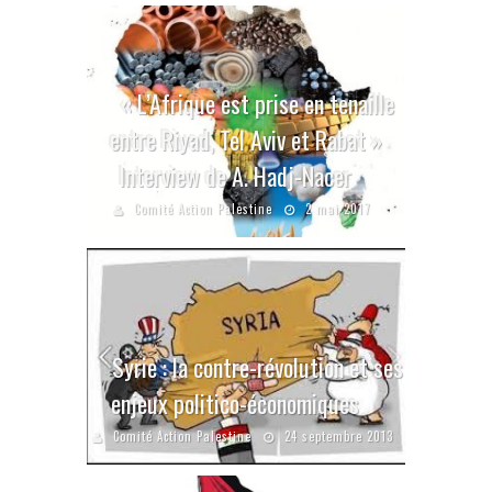
« L’Afrique est prise en tenaille
entre Riyad, Tel Aviv et Rabat »
Interview de A. Hadj-Nacer
Comité Action Palestine
2 mai 2017
Syrie : la contre-révolution et ses
enjeux politico-économiques
Comité Action Palestine
24 septembre 2013