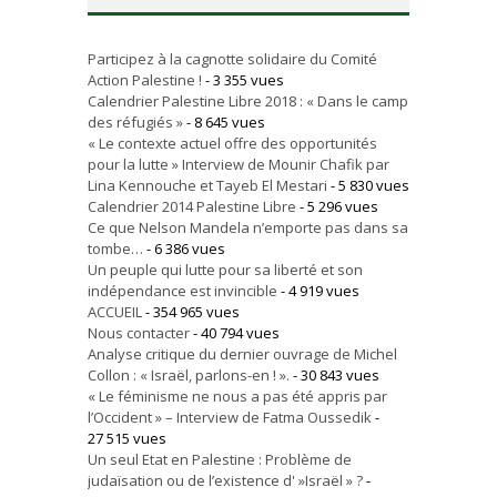
Participez à la cagnotte solidaire du Comité
Action Palestine !
- 3 355 vues
Calendrier Palestine Libre 2018 : « Dans le camp
des réfugiés »
- 8 645 vues
« Le contexte actuel offre des opportunités
pour la lutte » Interview de Mounir Chafik par
Lina Kennouche et Tayeb El Mestari
- 5 830 vues
Calendrier 2014 Palestine Libre
- 5 296 vues
Ce que Nelson Mandela n’emporte pas dans sa
tombe…
- 6 386 vues
Un peuple qui lutte pour sa liberté et son
indépendance est invincible
- 4 919 vues
ACCUEIL
- 354 965 vues
Nous contacter
- 40 794 vues
Analyse critique du dernier ouvrage de Michel
Collon : « Israël, parlons-en ! ».
- 30 843 vues
« Le féminisme ne nous a pas été appris par
l’Occident » – Interview de Fatma Oussedik
-
27 515 vues
Un seul Etat en Palestine : Problème de
judaïsation ou de l’existence d' »Israël » ?
-