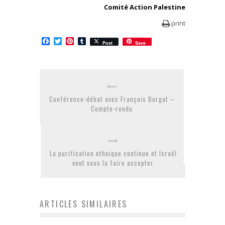
Comité Action Palestine
print
Facebook
Twitter
Pinterest
Tumblr
Post
Save
Conférence-débat avec François Burgat –
Compte-rendu
La purification ethnique continue et Israël
veut vous la faire accepter
ARTICLES SIMILAIRES