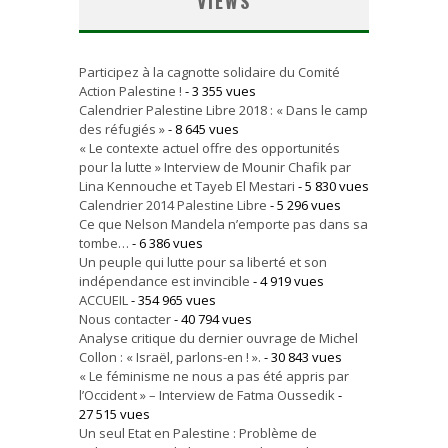
VIEWS
Participez à la cagnotte solidaire du Comité
Action Palestine !
- 3 355 vues
Calendrier Palestine Libre 2018 : « Dans le camp
des réfugiés »
- 8 645 vues
« Le contexte actuel offre des opportunités
pour la lutte » Interview de Mounir Chafik par
Lina Kennouche et Tayeb El Mestari
- 5 830 vues
Calendrier 2014 Palestine Libre
- 5 296 vues
Ce que Nelson Mandela n’emporte pas dans sa
tombe…
- 6 386 vues
Un peuple qui lutte pour sa liberté et son
indépendance est invincible
- 4 919 vues
ACCUEIL
- 354 965 vues
Nous contacter
- 40 794 vues
Analyse critique du dernier ouvrage de Michel
Collon : « Israël, parlons-en ! ».
- 30 843 vues
« Le féminisme ne nous a pas été appris par
l’Occident » – Interview de Fatma Oussedik
-
27 515 vues
Un seul Etat en Palestine : Problème de