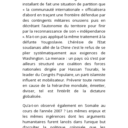
installant de fait une situation de partition que
« la communauté internationale » officialisera
d’abord en traçant une frontière défendue par
des contingents militaires onusiens puis en
décrétant l’autonomie du territoire pour finir
par la reconnaissance de son « indépendance
». N’a-t-on pas appliqué la même traitement à la
défunte Yougoslavie. L’hérésie de l’Etat
soudanais allié de la Chine c’est le refus de se
plier systématiquement aux exigences de
Washington. La menace : un pays où s’est par
ailleurs structuré une coalition des forces
nationales dirigée par Hassan Tourabi, le
leader du Congrès Populaire, un parti islamiste
influent et mobilisateur. Prévenir toute remise
en cause de la hiérarchie mondiale, émietter,
diviser, tel est l’intérêt de la dictature
globalisée.
Qu’a-t-on observé également en Somalie au
cours de l’année 2007 ? Les mêmes enjeux et
les mêmes ingérences dont les arguments
humanitaires furent lancés dans l’unique but
d’occulter la politique coloniale que les