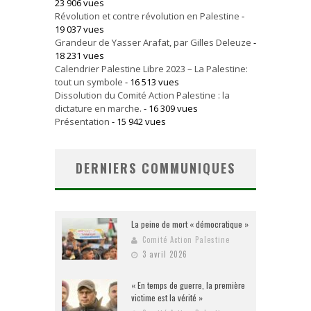
23 906 vues
Révolution et contre révolution en Palestine
-
19 037 vues
Grandeur de Yasser Arafat, par Gilles Deleuze
-
18 231 vues
Calendrier Palestine Libre 2023 – La Palestine:
tout un symbole
- 16 513 vues
Dissolution du Comité Action Palestine : la
dictature en marche.
- 16 309 vues
Présentation
- 15 942 vues
DERNIERS COMMUNIQUES
La peine de mort « démocratique »
Comité Action Palestine
3 avril 2026
« En temps de guerre, la première
victime est la vérité »