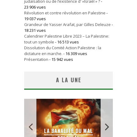
judaïsation ou de l’existence d' »Israël » ?
-
23 906 vues
Révolution et contre révolution en Palestine
-
19 037 vues
Grandeur de Yasser Arafat, par Gilles Deleuze
-
18 231 vues
Calendrier Palestine Libre 2023 – La Palestine:
tout un symbole
- 16 513 vues
Dissolution du Comité Action Palestine : la
dictature en marche.
- 16 309 vues
Présentation
- 15 942 vues
A LA UNE
 SANS
E LE
LA BANALITÉ DU MAL