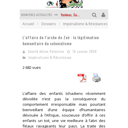
DERNIÈRES ACTUALITÉS
Yankees, Go home !
Accueil
Dossiers
Impérialisme & Résistances
Chantage terroriste
L’affaire de l’arche de Zoé : la légitimation
La révolution ou rien
humanitaire du colonialisme
Des accords de paix sans le peuple et contre le peuple
Comité Action Palestine
16 janvier 2008
Impérialisme & Résistances
La guerre sioniste, la guerre démographique
2 682 vues
La banalité du mal colonial
L’affaire des enfants tchadiens récemment
dévoilée n’est pas la conséquence du
comportement irresponsable mais pourtant
bienveillant d’une équipe d’humanitaires
dévouée à l’Afrique, soucieuse d’offrir à ces
enfants un toit, une vie meilleure à l’abri des
fléaux ravageants leur pays. La traite des