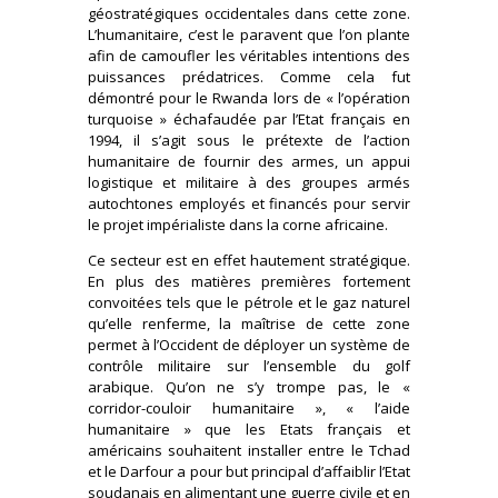
géostratégiques occidentales dans cette zone.
L’humanitaire, c’est le paravent que l’on plante
afin de camoufler les véritables intentions des
puissances prédatrices. Comme cela fut
démontré pour le Rwanda lors de « l’opération
turquoise » échafaudée par l’Etat français en
1994, il s’agit sous le prétexte de l’action
humanitaire de fournir des armes, un appui
logistique et militaire à des groupes armés
autochtones employés et financés pour servir
le projet impérialiste dans la corne africaine.
Ce secteur est en effet hautement stratégique.
En plus des matières premières fortement
convoitées tels que le pétrole et le gaz naturel
qu’elle renferme, la maîtrise de cette zone
permet à l’Occident de déployer un système de
contrôle militaire sur l’ensemble du golf
arabique. Qu’on ne s’y trompe pas, le «
corridor-couloir humanitaire », « l’aide
humanitaire » que les Etats français et
américains souhaitent installer entre le Tchad
et le Darfour a pour but principal d’affaiblir l’Etat
soudanais en alimentant une guerre civile et en