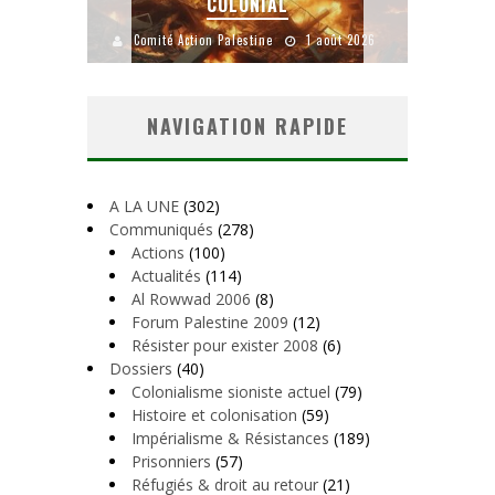
COLONIAL
Y
uillet 2026
Comité Action Palestine
1 août 2026
Comité A
NAVIGATION RAPIDE
A LA UNE
(302)
Communiqués
(278)
Actions
(100)
Actualités
(114)
Al Rowwad 2006
(8)
Forum Palestine 2009
(12)
Résister pour exister 2008
(6)
Dossiers
(40)
Colonialisme sioniste actuel
(79)
Histoire et colonisation
(59)
Impérialisme & Résistances
(189)
Prisonniers
(57)
Réfugiés & droit au retour
(21)