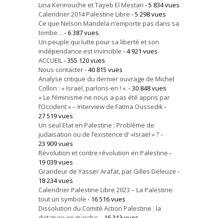
Lina Kennouche et Tayeb El Mestari
- 5 834 vues
Calendrier 2014 Palestine Libre
- 5 298 vues
Ce que Nelson Mandela n’emporte pas dans sa
tombe…
- 6 387 vues
Un peuple qui lutte pour sa liberté et son
indépendance est invincible
- 4 921 vues
ACCUEIL
- 355 120 vues
Nous contacter
- 40 815 vues
Analyse critique du dernier ouvrage de Michel
Collon : « Israël, parlons-en ! ».
- 30 848 vues
« Le féminisme ne nous a pas été appris par
l’Occident » – Interview de Fatma Oussedik
-
27 519 vues
Un seul Etat en Palestine : Problème de
judaïsation ou de l’existence d' »Israël » ?
-
23 909 vues
Révolution et contre révolution en Palestine
-
19 039 vues
Grandeur de Yasser Arafat, par Gilles Deleuze
-
18 234 vues
Calendrier Palestine Libre 2023 – La Palestine:
tout un symbole
- 16 516 vues
Dissolution du Comité Action Palestine : la
dictature en marche.
- 16 313 vues