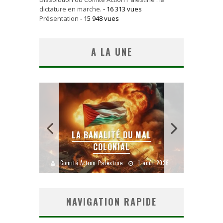
dictature en marche.
- 16 313 vues
Présentation
- 15 948 vues
A LA UNE
 SANS
E LE
LA BANALITÉ DU MAL
COLONIAL
Y
uillet 2026
Comité Action Palestine
1 août 2026
Comité A
NAVIGATION RAPIDE