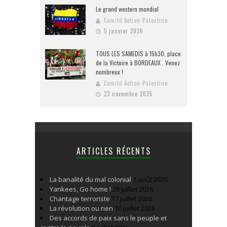
Le grand western mondial
Comité Action Palestine
5 janvier 2026
TOUS LES SAMEDIS à 15h30, place
de la Victoire à BORDEAUX . Venez
nombreux !
Comité Action Palestine
23 novembre 2025
ARTICLES RÉCENTS
La banalité du mal colonial
1 août 2026
Yankees, Go home !
26 juillet 2026
Chantage terroriste
17 juillet 2026
La révolution ou rien
10 juillet 2026
Des accords de paix sans le peuple et