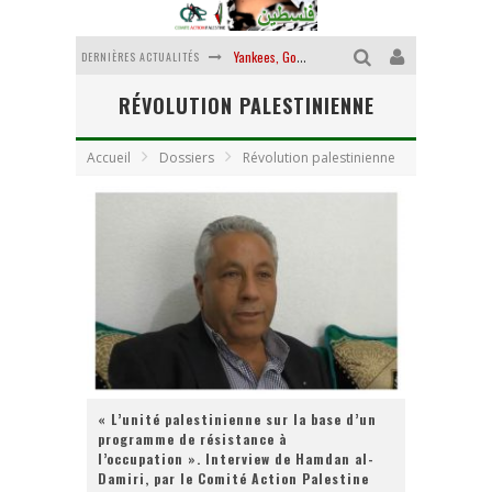
DERNIÈRES ACTUALITÉS
Yankees, Go home !
RÉVOLUTION PALESTINIENNE
Chantage terroriste
La révolution ou rien
Accueil
Dossiers
Révolution palestinienne
Des accords de paix sans le peuple et contre le peuple
La guerre sioniste, la guerre démographique
La banalité du mal colonial
« L’unité palestinienne sur la base d’un
programme de résistance à
l’occupation ». Interview de Hamdan al-
Damiri, par le Comité Action Palestine