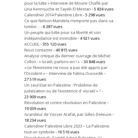
pour la lutte » Interview de Mounir Chafik par
Lina Kennouche et Tayeb El Mestari
- 5 834 vues
Calendrier 2014 Palestine Libre
- 5 298 vues
Ce que Nelson Mandela n’emporte pas dans sa
tombe…
- 6 387 vues
Un peuple qui lutte pour sa liberté et son
indépendance est invincible
- 4 921 vues
ACCUEIL
- 355 120 vues
Nous contacter
- 40 815 vues
Analyse critique du dernier ouvrage de Michel
Collon : « Israël, parlons-en ! ».
- 30 848 vues
« Le féminisme ne nous a pas été appris par
l’Occident » – Interview de Fatma Oussedik
-
27 519 vues
Un seul Etat en Palestine : Problème de
judaïsation ou de l’existence d' »Israël » ?
-
23 909 vues
Révolution et contre révolution en Palestine
-
19 039 vues
Grandeur de Yasser Arafat, par Gilles Deleuze
-
18 234 vues
Calendrier Palestine Libre 2023 – La Palestine:
tout un symbole
- 16 516 vues
Dissolution du Comité Action Palestine : la