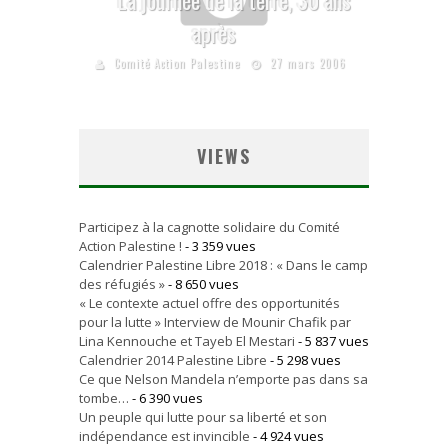
après
Comité Action Palestine
27 mars 2006
VIEWS
Participez à la cagnotte solidaire du Comité
Action Palestine !
- 3 359 vues
Calendrier Palestine Libre 2018 : « Dans le camp
des réfugiés »
- 8 650 vues
« Le contexte actuel offre des opportunités
pour la lutte » Interview de Mounir Chafik par
Lina Kennouche et Tayeb El Mestari
- 5 837 vues
Calendrier 2014 Palestine Libre
- 5 298 vues
Ce que Nelson Mandela n’emporte pas dans sa
tombe…
- 6 390 vues
Un peuple qui lutte pour sa liberté et son
indépendance est invincible
- 4 924 vues