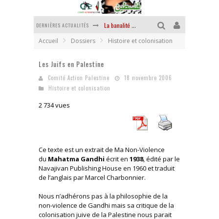
La banalité du mal colonial
DERNIÈRES ACTUALITÉS
Yankees, Go home !
Accueil
Dossiers
Histoire et colonisation
Chantage terroriste
Les Juifs en Palestine
La révolution ou rien
Comité Action Palestine
18 novembre 2006
Histoire et colonisation
Des accords de paix sans le peuple et contre le peuple
2 734 vues
La puissance américaine en peau de chagrin
Ce texte est un extrait de Ma Non-Violence
du
Mahatma Gandhi
écrit en
1938
, édité par le
Navajivan Publishing House en 1960 et traduit
de l’anglais par Marcel Charbonnier.
Nous n’adhérons pas à la philosophie de la
non-violence de Gandhi mais sa critique de la
colonisation juive de la Palestine nous parait