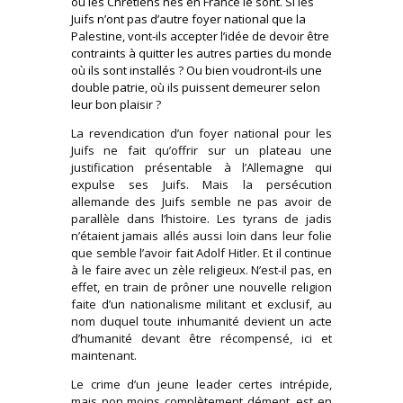
où les Chrétiens nés en France le sont. Si les
Juifs n’ont pas d’autre foyer national que la
Palestine, vont-ils accepter l’idée de devoir être
contraints à quitter les autres parties du monde
où ils sont installés ? Ou bien voudront-ils une
double patrie, où ils puissent demeurer selon
leur bon plaisir ?
La revendication d’un foyer national pour les
Juifs ne fait qu’offrir sur un plateau une
justification présentable à l’Allemagne qui
expulse ses Juifs. Mais la persécution
allemande des Juifs semble ne pas avoir de
parallèle dans l’histoire. Les tyrans de jadis
n’étaient jamais allés aussi loin dans leur folie
que semble l’avoir fait Adolf Hitler. Et il continue
à le faire avec un zèle religieux. N’est-il pas, en
effet, en train de prôner une nouvelle religion
faite d’un nationalisme militant et exclusif, au
nom duquel toute inhumanité devient un acte
d’humanité devant être récompensé, ici et
maintenant.
Le crime d’un jeune leader certes intrépide,
mais non moins complètement dément, est en