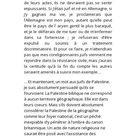
de leurs actes, ils ne devraient pas se sentir
impuissants. Si j’étais juif et né en Allemagne, si
j’y gagnais ma vie, je proclamerais que
l’Allemagne est mon pays, autant qu’elle peut
être le pays de l’ aryen gentil le plus baraqué,
et je le défierais de me tuer ou de m’enfermer
dans sa forteresse ; je refuserais d’être
expulsé ou soumis à un traitement
discriminatoire. Et pour ce faire, je n’attendrais
pas que mes coreligionnaires juifs viennent me
rejoindre dans la résistance civile, mais j’aurais
la certitude qu’à la fin du compte les autres
seraient amenés à suivre mon exemple…
… Et maintenant, un mot aux Juifs de Palestine.
Je suis absolument persuadé qu’ils se
fourvoient. La Palestine biblique ne correspond
à aucun territoire géographique. Elle est dans
leurs coeurs. Mais s’ils doivent absolument
considérer la Palestine de la géographie
comme leur foyer national, c’est un péché
inexpiable d’y pénétrer à l’ombre du canon
britannique. Un acte de nature religieuse ne
saurait être posé avec l’assistance des