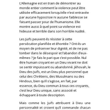
L’Allemagne est en train de démontrer au
monde entier comment la violence peut être
utilisée efficacement lorsqu’elle n’est entravée
par aucune hypocrisie ni aucune faiblesse se
faisant passer pour de l’humanisme. Elle
montre aussi à quel point sa violence est
hideuse et terrible dans son horrible nudité.
Les Juifs peuvent-ils résister à cette
persécution planifiée et éhontée ? Ont-ils un
moyen de préserver leur dignité, et de ne pas
tomber dans le désespoir et l’abandon d’eux-
mêmes ? Je fais le pari que c’est possible. Nul
être humain croyant en un Dieu vivant ne doit
se sentir impuissant ou abandonné. Jéhovah, le
Dieu des Juifs, est un Dieu plus personnel que
celui des Chrétiens, des Musulmans ou des
Hindous, bien qu’il s’agisse, en fait, par
essence, du Dieu commun à tous ces croyants,
c’est leur Dieu unique, sans associé et
échappant à toute description.
Mais comme les Juifs attribuent à Dieu une
personnalité et croient qu’Il commande chacun