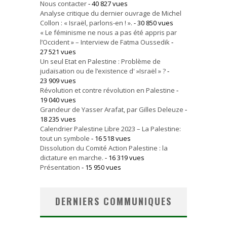
Nous contacter
- 40 827 vues
Analyse critique du dernier ouvrage de Michel
Collon : « Israël, parlons-en ! ».
- 30 850 vues
« Le féminisme ne nous a pas été appris par
l’Occident » – Interview de Fatma Oussedik
-
27 521 vues
Un seul Etat en Palestine : Problème de
judaïsation ou de l’existence d' »Israël » ?
-
23 909 vues
Révolution et contre révolution en Palestine
-
19 040 vues
Grandeur de Yasser Arafat, par Gilles Deleuze
-
18 235 vues
Calendrier Palestine Libre 2023 – La Palestine:
tout un symbole
- 16 518 vues
Dissolution du Comité Action Palestine : la
dictature en marche.
- 16 319 vues
Présentation
- 15 950 vues
DERNIERS COMMUNIQUES