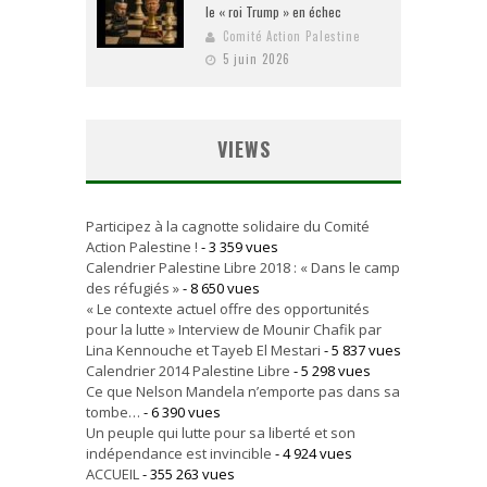
le « roi Trump » en échec
Comité Action Palestine
5 juin 2026
VIEWS
Participez à la cagnotte solidaire du Comité
Action Palestine !
- 3 359 vues
Calendrier Palestine Libre 2018 : « Dans le camp
des réfugiés »
- 8 650 vues
« Le contexte actuel offre des opportunités
pour la lutte » Interview de Mounir Chafik par
Lina Kennouche et Tayeb El Mestari
- 5 837 vues
Calendrier 2014 Palestine Libre
- 5 298 vues
Ce que Nelson Mandela n’emporte pas dans sa
tombe…
- 6 390 vues
Un peuple qui lutte pour sa liberté et son
indépendance est invincible
- 4 924 vues
ACCUEIL
- 355 263 vues