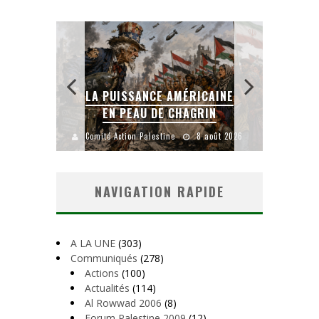
ICAINE
LA BANALITÉ DU MAL
RIN
COLONIAL
8 août 2026
Comité Action Palestine
1 août 2026
Comité
NAVIGATION RAPIDE
A LA UNE
(303)
Communiqués
(278)
Actions
(100)
Actualités
(114)
Al Rowwad 2006
(8)
Forum Palestine 2009
(12)