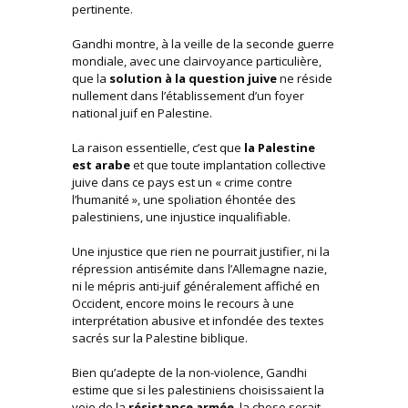
pertinente.
Gandhi montre, à la veille de la seconde guerre
mondiale, avec une clairvoyance particulière,
que la
solution à la question juive
ne réside
nullement dans l’établissement d’un foyer
national juif en Palestine.
La raison essentielle, c’est que
la Palestine
est arabe
et que toute implantation collective
juive dans ce pays est un « crime contre
l’humanité », une spoliation éhontée des
palestiniens, une injustice inqualifiable.
Une injustice que rien ne pourrait justifier, ni la
répression antisémite dans l’Allemagne nazie,
ni le mépris anti-juif généralement affiché en
Occident, encore moins le recours à une
interprétation abusive et infondée des textes
sacrés sur la Palestine biblique.
Bien qu’adepte de la non-violence, Gandhi
estime que si les palestiniens choisissaient la
voie de la
résistance armée
, la chose serait