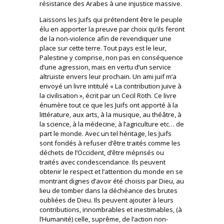
résistance des Arabes à une injustice massive.
Laissons les Juifs qui prétendent être le peuple
élu en apporter la preuve par choix qu’ils feront
de la non-violence afin de revendiquer une
place sur cette terre. Tout pays est le leur,
Palestine y comprise, non pas en conséquence
d’une agression, mais en vertu d’un service
altruiste envers leur prochain. Un ami juif m’a
envoyé un livre intitulé « La contribution juive à
la civilisation », écrit par un Cecil Roth. Ce livre
énumère tout ce que les Juifs ont apporté à la
littérature, aux arts, à la musique, au théâtre, à
la science, à la médecine, à l’agriculture etc… de
part le monde. Avec un tel héritage, les Juifs
sont fondés à refuser d’être traités comme les
déchets de l’Occident, d’être méprisés ou
traités avec condescendance. Ils peuvent
obtenir le respect et l’attention du monde en se
montrant dignes d’avoir été choisis par Dieu, au
lieu de tomber dans la déchéance des brutes
oubliées de Dieu. Ils peuvent ajouter à leurs
contributions, innombrables et inestimables, (à
l’Humanité) celle, suprême, de l’action non-