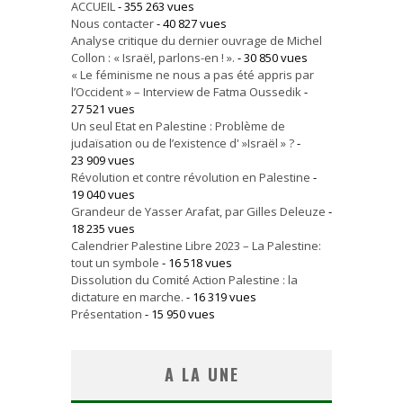
ACCUEIL
- 355 263 vues
Nous contacter
- 40 827 vues
Analyse critique du dernier ouvrage de Michel
Collon : « Israël, parlons-en ! ».
- 30 850 vues
« Le féminisme ne nous a pas été appris par
l’Occident » – Interview de Fatma Oussedik
-
27 521 vues
Un seul Etat en Palestine : Problème de
judaïsation ou de l’existence d' »Israël » ?
-
23 909 vues
Révolution et contre révolution en Palestine
-
19 040 vues
Grandeur de Yasser Arafat, par Gilles Deleuze
-
18 235 vues
Calendrier Palestine Libre 2023 – La Palestine:
tout un symbole
- 16 518 vues
Dissolution du Comité Action Palestine : la
dictature en marche.
- 16 319 vues
Présentation
- 15 950 vues
A LA UNE