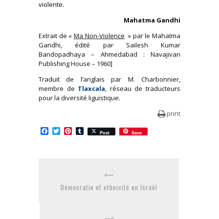
violente.
Mahatma Gandhi
Extrait de «
Ma Non-Violence
» par le Mahatma
Gandhi, édité par Sailesh Kumar
Bandopadhaya – Ahmedabad : Navajivan
Publishing House – 1960]
Traduit de l’anglais par M. Charbonnier,
membre de
Tlaxcala
, réseau de traducteurs
pour la diversité liguistique.
print
Facebook
Twitter
Pinterest
Tumblr
Post
Save
Démocratie et ethnicité en Israël