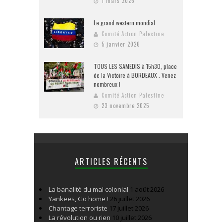
1 mars 2026
Le grand western mondial
Comité Action Palestine
5 janvier 2026
TOUS LES SAMEDIS à 15h30, place
de la Victoire à BORDEAUX . Venez
nombreux !
Comité Action Palestine
23 novembre 2025
ARTICLES RÉCENTS
La banalité du mal colonial
1 août 2026
Yankees, Go home !
26 juillet 2026
Chantage terroriste
17 juillet 2026
La révolution ou rien
10 juillet 2026