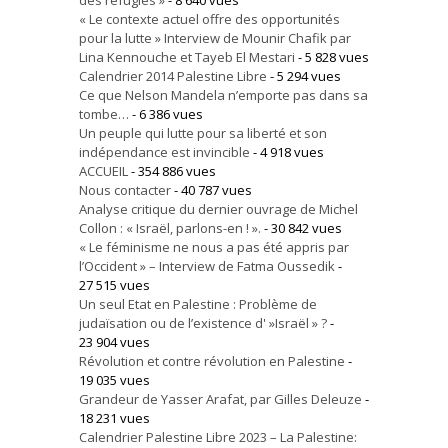
« Le contexte actuel offre des opportunités
pour la lutte » Interview de Mounir Chafik par
Lina Kennouche et Tayeb El Mestari
- 5 828 vues
Calendrier 2014 Palestine Libre
- 5 294 vues
Ce que Nelson Mandela n’emporte pas dans sa
tombe…
- 6 386 vues
Un peuple qui lutte pour sa liberté et son
indépendance est invincible
- 4 918 vues
ACCUEIL
- 354 886 vues
Nous contacter
- 40 787 vues
Analyse critique du dernier ouvrage de Michel
Collon : « Israël, parlons-en ! ».
- 30 842 vues
« Le féminisme ne nous a pas été appris par
l’Occident » – Interview de Fatma Oussedik
-
27 515 vues
Un seul Etat en Palestine : Problème de
judaïsation ou de l’existence d' »Israël » ?
-
23 904 vues
Révolution et contre révolution en Palestine
-
19 035 vues
Grandeur de Yasser Arafat, par Gilles Deleuze
-
18 231 vues
Calendrier Palestine Libre 2023 – La Palestine: