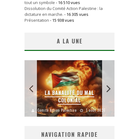
tout un symbole
- 16 510 vues
Dissolution du Comité Action Palestine : la
dictature en marche.
- 16 305 vues
Présentation
- 15 938 vues
A LA UNE
 SANS
E LE
LA BANALITÉ DU MAL
COLONIAL
Y
uillet 2026
Comité Action Palestine
1 août 2026
Comité A
NAVIGATION RAPIDE