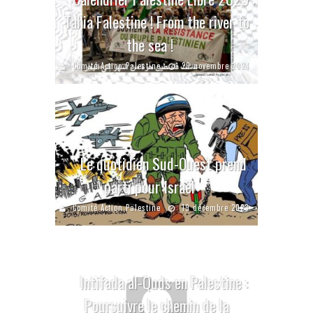
Tahia Falestine ! From the river to
the sea !
Comité Action Palestine
29 novembre 2024
Le quotidien Sud-Ouest prend
parti pour Israël
Comité Action Palestine
19 décembre 2023
Intifada al-Quds en Palestine :
Poursuivre le chemin de la