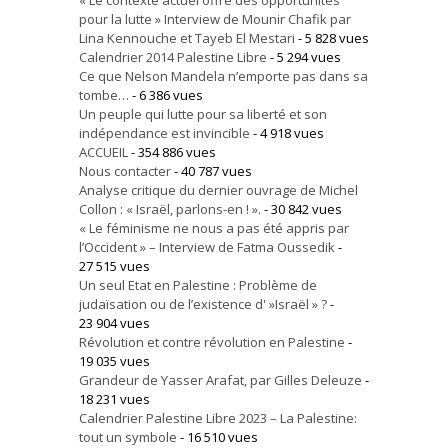
pour la lutte » Interview de Mounir Chafik par
Lina Kennouche et Tayeb El Mestari
- 5 828 vues
Calendrier 2014 Palestine Libre
- 5 294 vues
Ce que Nelson Mandela n’emporte pas dans sa
tombe…
- 6 386 vues
Un peuple qui lutte pour sa liberté et son
indépendance est invincible
- 4 918 vues
ACCUEIL
- 354 886 vues
Nous contacter
- 40 787 vues
Analyse critique du dernier ouvrage de Michel
Collon : « Israël, parlons-en ! ».
- 30 842 vues
« Le féminisme ne nous a pas été appris par
l’Occident » – Interview de Fatma Oussedik
-
27 515 vues
Un seul Etat en Palestine : Problème de
judaïsation ou de l’existence d' »Israël » ?
-
23 904 vues
Révolution et contre révolution en Palestine
-
19 035 vues
Grandeur de Yasser Arafat, par Gilles Deleuze
-
18 231 vues
Calendrier Palestine Libre 2023 – La Palestine:
tout un symbole
- 16 510 vues