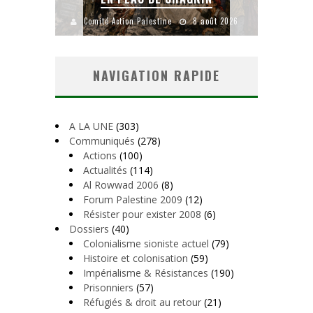
uillet 2026
Comité Action Palestine
8 août 2026
Comité
NAVIGATION RAPIDE
A LA UNE
(303)
Communiqués
(278)
Actions
(100)
Actualités
(114)
Al Rowwad 2006
(8)
Forum Palestine 2009
(12)
Résister pour exister 2008
(6)
Dossiers
(40)
Colonialisme sioniste actuel
(79)
Histoire et colonisation
(59)
Impérialisme & Résistances
(190)
Prisonniers
(57)
Réfugiés & droit au retour
(21)