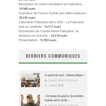
Révolution et contre révolution en Palestine
-
19 040 vues
Grandeur de Yasser Arafat, par Gilles Deleuze
-
18 235 vues
Calendrier Palestine Libre 2023 – La Palestine:
tout un symbole
- 16 517 vues
Dissolution du Comité Action Palestine : la
dictature en marche.
- 16 319 vues
Présentation
- 15 950 vues
DERNIERS COMMUNIQUES
La peine de mort « démocratique »
Comité Action Palestine
3 avril 2026
« En temps de guerre, la première
victime est la vérité »
Comité Action Palestine