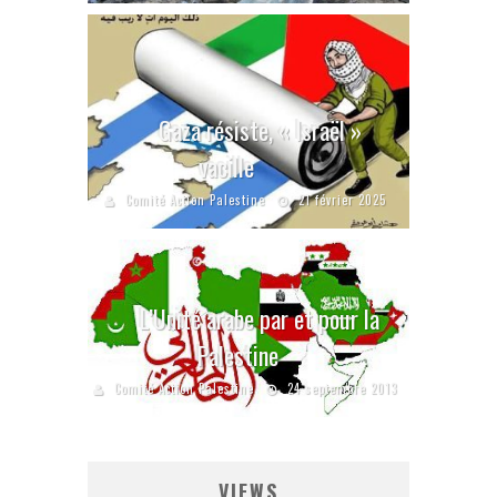
Gaza résiste, « Israël »
vacille
Comité Action Palestine
21 février 2025
L’Unité arabe par et pour la
Palestine
Comité Action Palestine
24 septembre 2013
VIEWS