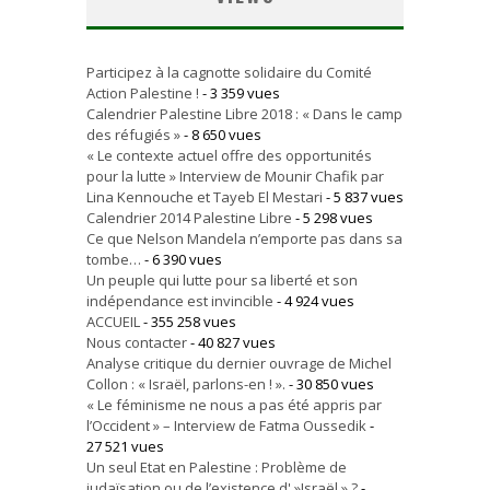
Participez à la cagnotte solidaire du Comité
Action Palestine !
- 3 359 vues
Calendrier Palestine Libre 2018 : « Dans le camp
des réfugiés »
- 8 650 vues
« Le contexte actuel offre des opportunités
pour la lutte » Interview de Mounir Chafik par
Lina Kennouche et Tayeb El Mestari
- 5 837 vues
Calendrier 2014 Palestine Libre
- 5 298 vues
Ce que Nelson Mandela n’emporte pas dans sa
tombe…
- 6 390 vues
Un peuple qui lutte pour sa liberté et son
indépendance est invincible
- 4 924 vues
ACCUEIL
- 355 258 vues
Nous contacter
- 40 827 vues
Analyse critique du dernier ouvrage de Michel
Collon : « Israël, parlons-en ! ».
- 30 850 vues
« Le féminisme ne nous a pas été appris par
l’Occident » – Interview de Fatma Oussedik
-
27 521 vues
Un seul Etat en Palestine : Problème de
judaïsation ou de l’existence d' »Israël » ?
-