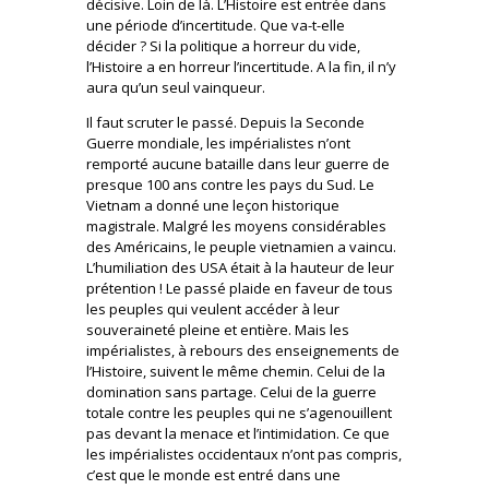
décisive. Loin de là. L’Histoire est entrée dans
une période d’incertitude. Que va-t-elle
décider ? Si la politique a horreur du vide,
l’Histoire a en horreur l’incertitude. A la fin, il n’y
aura qu’un seul vainqueur.
Il faut scruter le passé. Depuis la Seconde
Guerre mondiale, les impérialistes n’ont
remporté aucune bataille dans leur guerre de
presque 100 ans contre les pays du Sud. Le
Vietnam a donné une leçon historique
magistrale. Malgré les moyens considérables
des Américains, le peuple vietnamien a vaincu.
L’humiliation des USA était à la hauteur de leur
prétention ! Le passé plaide en faveur de tous
les peuples qui veulent accéder à leur
souveraineté pleine et entière. Mais les
impérialistes, à rebours des enseignements de
l’Histoire, suivent le même chemin. Celui de la
domination sans partage. Celui de la guerre
totale contre les peuples qui ne s’agenouillent
pas devant la menace et l’intimidation. Ce que
les impérialistes occidentaux n’ont pas compris,
c’est que le monde est entré dans une