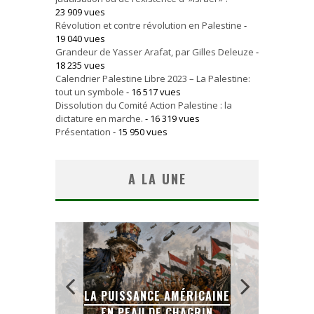
23 909 vues
Révolution et contre révolution en Palestine
-
19 040 vues
Grandeur de Yasser Arafat, par Gilles Deleuze
-
18 235 vues
Calendrier Palestine Libre 2023 – La Palestine:
tout un symbole
- 16 517 vues
Dissolution du Comité Action Palestine : la
dictature en marche.
- 16 319 vues
Présentation
- 15 950 vues
A LA UNE
LA PUISSANCE AMÉRICAINE
L
IEN
EN PEAU DE CHAGRIN