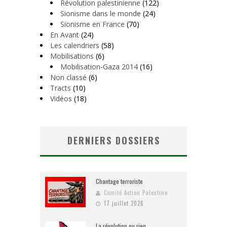
Révolution palestinienne
(122)
Sionisme dans le monde
(24)
Sionisme en France
(70)
En Avant
(24)
Les calendriers
(58)
Mobilisations
(6)
Mobilisation-Gaza 2014
(16)
Non classé
(6)
Tracts
(10)
Vidéos
(18)
DERNIERS DOSSIERS
Chantage terroriste
Comité Action Palestine
17 juillet 2026
La révolution ou rien