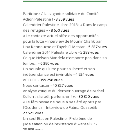
Participez à la cagnotte solidaire du Comité
Action Palestine !
- 3 359 vues
Calendrier Palestine Libre 2018 : « Dans le camp
des réfugiés »
- 8 650 vues
« Le contexte actuel offre des opportunités
pour la lutte » Interview de Mounir Chafik par
Lina Kennouche et Tayeb El Mestari
- 5 837 vues
Calendrier 2014 Palestine Libre
- 5 298 vues
Ce que Nelson Mandela n’emporte pas dans sa
tombe…
- 6 390 vues
Un peuple qui lutte pour sa liberté et son
indépendance est invincible
- 4 924 vues
ACCUEIL
- 355 258 vues
Nous contacter
- 40 827 vues
Analyse critique du dernier ouvrage de Michel
Collon : « Israël, parlons-en ! ».
- 30 850 vues
« Le féminisme ne nous a pas été appris par
l’Occident » – Interview de Fatma Oussedik
-
27 521 vues
Un seul Etat en Palestine : Problème de
judaïsation ou de l’existence d' »Israël » ?
-
23 909 vues