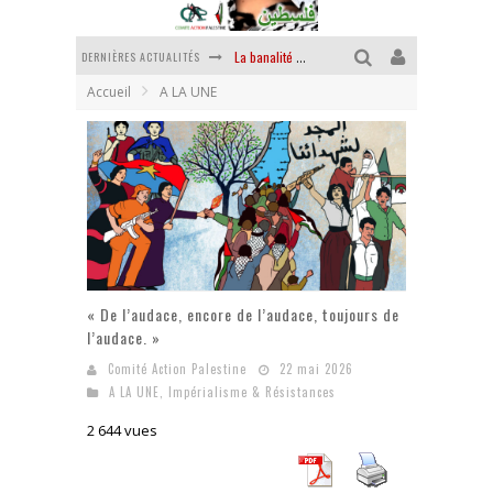
DERNIÈRES ACTUALITÉS
La banalité du mal colonial
Accueil
A LA UNE
Yankees, Go home !
Chantage terroriste
La révolution ou rien
Des accords de paix sans le peuple et contre le peuple
La puissance américaine en peau de chagrin
« De l’audace, encore de l’audace, toujours de
l’audace. »
Comité Action Palestine
22 mai 2026
A LA UNE
,
Impérialisme & Résistances
2 644 vues