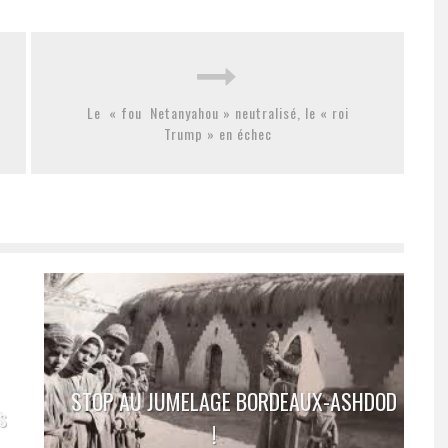
Le « fou Netanyahou » neutralisé, le « roi
Trump » en échec
STOP AU JUMELAGE BORDEAUX-ASHDOD
s
!