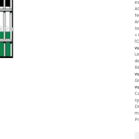
es
A
N
An
é et à
Is
« 
l’
v
Un
de
Ré
v
Gr
v
Ca
s
Di
m
Pr