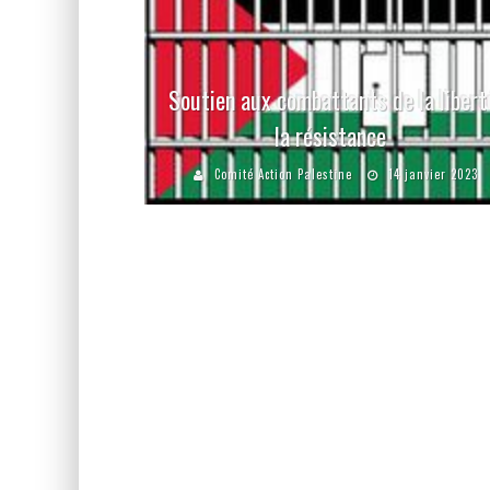
Soutien aux combattants de la libert
la résistance
Comité Action Palestine
14 janvier 2023