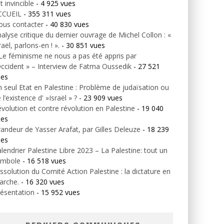
t invincible
- 4 925 vues
CCUEIL
- 355 311 vues
ous contacter
- 40 830 vues
alyse critique du dernier ouvrage de Michel Collon : «
raël, parlons-en ! ».
- 30 851 vues
Le féminisme ne nous a pas été appris par
Occident » – Interview de Fatma Oussedik
- 27 521
ues
 seul Etat en Palestine : Problème de judaïsation ou
 l’existence d' »Israël » ?
- 23 909 vues
volution et contre révolution en Palestine
- 19 040
ues
andeur de Yasser Arafat, par Gilles Deleuze
- 18 239
ues
lendrier Palestine Libre 2023 – La Palestine: tout un
ymbole
- 16 518 vues
ssolution du Comité Action Palestine : la dictature en
arche.
- 16 320 vues
ésentation
- 15 952 vues