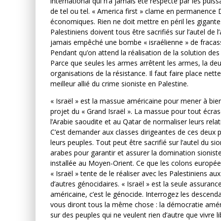
international qui n’a jamais été respecté par les puiss
de tel ou tel. « America first » clame en permanence 
économiques. Rien ne doit mettre en péril les gigantes
Palestiniens doivent tous être sacrifiés sur l’autel de 
jamais empêché une bombe « israélienne » de fracasse
LA RÉVOLUTION OU RIEN
Pendant qu’on attend la réalisation de la solution des 
Parce que seules les armes arrêtent les armes, la d
Comité Action Palestine
10 juillet 
organisations de la résistance. Il faut faire place nette
meilleur allié du crime sioniste en Palestine.
« Israël » est la massue américaine pour mener à bien 
projet du « Grand Israël ». La massue pour tout écr
l’Arabie saoudite et au Qatar de normaliser leurs rela
C’est demander aux classes dirigeantes de ces deux p
leurs peuples. Tout peut être sacrifié sur l’autel du sio
arabes pour garantir et assurer la domination sioniste
installée au Moyen-Orient. Ce que les colons europée
« Israël » tente de le réaliser avec les Palestiniens au
d’autres génocidaires. « Israël » est la seule assuranc
américaine, c’est le génocide. Interrogez les descendan
vous diront tous la même chose : la démocratie améri
sur des peuples qui ne veulent rien d’autre que vivre li