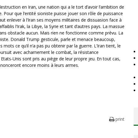
estruction en Iran, une nation qui a le tort d’avoir l’ambition de
re. Pour que l’entité sioniste puisse jouer son rôle de puissance
 faut enlever à l’Iran ses moyens militaires de dissuasion face à
ffaiblis l’Irak, la Libye, la Syrie et tant d’autres pays. La massue
s sans obstacle aucun. Mais rien ne fonctionne comme prévu. La
ioniste. Donald Trump gesticule, parle et menace beaucoup,
 mots ce qu’il n’a pas pu obtenir par la guerre. L’Iran tient, le
oursuit avec acharnement le combat, la résistance
s Etats-Unis sont pris au piège de leur propre jeu. En tout cas,
renonceront encore moins à leurs armes.
print