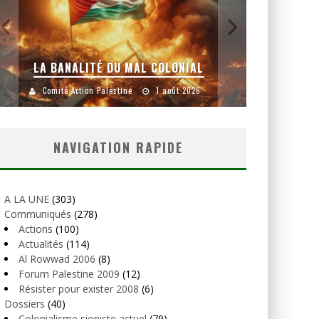
LA BANALITÉ DU MAL COLONIAL
Comité Action Palestine
1 août 2026
Comité
NAVIGATION RAPIDE
A LA UNE
(303)
Communiqués
(278)
Actions
(100)
Actualités
(114)
Al Rowwad 2006
(8)
Forum Palestine 2009
(12)
Résister pour exister 2008
(6)
Dossiers
(40)
Colonialisme sioniste actuel
(79)