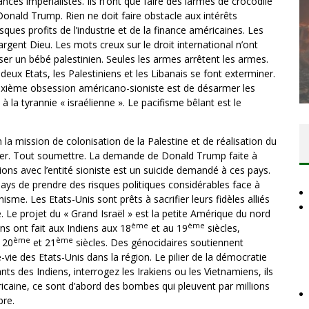
ances impérialistes. Ils n’ont que faire des larmes de crocodile
Donald Trump. Rien ne doit faire obstacle aux intérêts
ques profits de l’industrie et de la finance américaines. Les
l’argent Dieu. Les mots creux sur le droit international n’ont
LA PUISSANCE AMÉRICAINE EN PEAU
r un bébé palestinien. Seules les armes arrêtent les armes.
DE CHAGRIN
deux Etats, les Palestiniens et les Libanais se font exterminer.
euxième obsession américano-sioniste est de désarmer les
2026
Comité Action Palestine
8 août 2026
 à la tyrannie « israélienne ». Le pacifisme bêlant est le
la mission de colonisation de la Palestine et de réalisation du
aser. Tout soumettre. La demande de Donald Trump faite à
tions avec l’entité sioniste est un suicide demandé à ces pays.
ays de prendre des risques politiques considérables face à
nisme. Les Etats-Unis sont prêts à sacrifier leurs fidèles alliés
. Le projet du « Grand Israël » est la petite Amérique du nord
ème
ème
ns ont fait aux Indiens aux 18
et au 19
siècles,
ème
ème
x 20
et 21
siècles. Des génocidaires soutiennent
e-vie des Etats-Unis dans la région. Le pilier de la démocratie
ts des Indiens, interrogez les Irakiens ou les Vietnamiens, ils
caine, ce sont d’abord des bombes qui pleuvent par millions
bre.