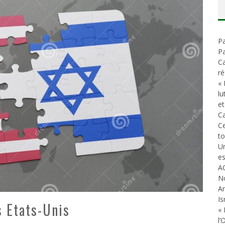
E EN PEAU DE CHAGRIN
ONIAL
Pa
Pa
Ca
ré
« 
lu
et
Ca
C
t
Un
es
A
N
An
Is
s Etats-Unis
« 
l’