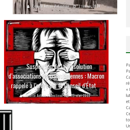
Comité Action Palestine
2 février 2024
Suspension de la dissolution
Pa
Pa
d’associations propalestiniennes : Macron
Ca
ré
rappelé à l’ordre par le Conseil d’État
« 
lu
Comité Action Palestine
15 mai 2022
et
Ca
C
t
Un