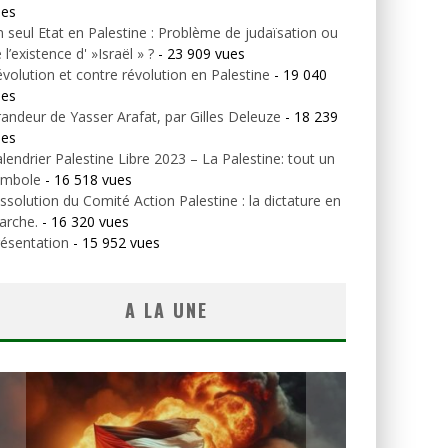
ues
 seul Etat en Palestine : Problème de judaïsation ou
 l’existence d' »Israël » ?
- 23 909 vues
volution et contre révolution en Palestine
- 19 040
ues
andeur de Yasser Arafat, par Gilles Deleuze
- 18 239
ues
lendrier Palestine Libre 2023 – La Palestine: tout un
ymbole
- 16 518 vues
ssolution du Comité Action Palestine : la dictature en
arche.
- 16 320 vues
ésentation
- 15 952 vues
A LA UNE