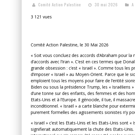
Comité Action Palestine
30 mai 2026
A
3 121 vues
Comité Action Palestine, le 30 Mai 2026
« Soit vous concluez des accords d’Abraham pour la n
d’accords avec l’Iran ». C’est en ces termes que Don
grande obsession : c’est « Israël ». Comme tous les pr
d’imposer « Israël » au Moyen-Orient. Parce que le sio
emploient tous les moyens pour faire de l’entité sion
Biden ou sous la présidence Trump, les « Israéliens
d’une tonne sur des enfants, des femmes et des homm
Etats-Unis et à l’Europe. Il génocide, il tue, il massac
inconditionnel. « Israël » a carte blanche pour exterm
purement formelles des agissements sionistes n’y pou
« Israël » c’est les Etats-Unis et les Etats-Unis sont « 
signifierait automatiquement la chute des Etats-Unis. 