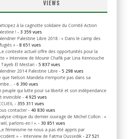
VIEWS
rticipez à la cagnotte solidaire du Comité Action
lestine !
- 3 359 vues
lendrier Palestine Libre 2018 : « Dans le camp des
fugiés »
- 8 651 vues
Le contexte actuel offre des opportunités pour la
tte » Interview de Mounir Chafik par Lina Kennouche
 Tayeb El Mestari
- 5 837 vues
lendrier 2014 Palestine Libre
- 5 298 vues
e que Nelson Mandela n’emporte pas dans sa
ombe…
- 6 390 vues
 peuple qui lutte pour sa liberté et son indépendance
t invincible
- 4 925 vues
CCUEIL
- 355 311 vues
ous contacter
- 40 830 vues
alyse critique du dernier ouvrage de Michel Collon : «
raël, parlons-en ! ».
- 30 851 vues
Le féminisme ne nous a pas été appris par
Occident » – Interview de Fatma Oussedik
- 27 521