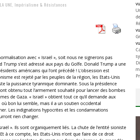
v
 LA UNE
,
Impérialisme & Résistances
Un
de
Ré
v
Gr
v
Ca
s
ormalisation avec « Israël », soit nous ne signerons pas
Di
ald Trump s’est adressé aux pays du Golfe. Donald Trump a une
m
ésidents américains qui l’ont précédé ! L’obsession est
Pr
nisme est rejeté par les peuples de la région, les Etats-Unis
iste la puissance tyrannique dominante. Sous la présidence
 » ont obtenu tout l’armement souhaité pour lancer des bombes
es de Gaza. « Israël » obtient tout ce qu’il demande aux
re où bon lui semble, mais il a un soutien occidental
iner. Les indignations hypocrites et les condamnations
rront rien changer.
Israël ». Ils sont organiquement liés. La chute de l’entité sioniste
Et à ce compte, les Etats-Unis n’ont que faire de ce droit