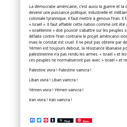
La démocratie américaine, c’est aussi la guerre et la d
devenir une puissance politique, industrielle et militai
coloniale tyrannique, il faut mettre à genoux l’Iran. Il
« Israël ». Il faut affaiblir cette nation comme ont été a
« israélienne » doit pouvoir s’abattre sur les peuple
défaite contre l’Iran contrarie le projet américano-s
mais le constat est cruel. Il ne peut pas obtenir par des
Yémen est toujours debout, la résistance libanaise p
palestinienne n’a pas rendu les armes. « Israël » et le
ces peuples ne normaliseront pas avec « Israël » et 
Palestine vivra ! Palestine vaincra !
Liban vivra ! Liban vaincra !
Yémen vivra ! Yémen vaincra !
Iran vivra ! Iran vaincra !
Facebook
Twitter
Pinterest
Tumblr
Post
Save