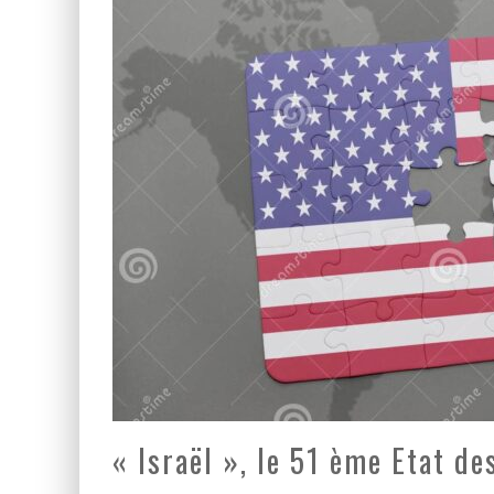
LA PUISSANCE AMÉRICAIN
LA BANALITÉ DU MAL COL
YANKEES, GO HOME !
« Israël », le 51 ème Etat de