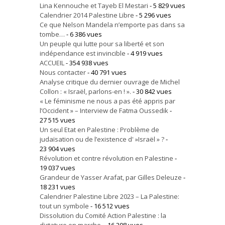
Lina Kennouche et Tayeb El Mestari
- 5 829 vues
Calendrier 2014 Palestine Libre
- 5 296 vues
Ce que Nelson Mandela n’emporte pas dans sa
tombe…
- 6 386 vues
Un peuple qui lutte pour sa liberté et son
indépendance est invincible
- 4 919 vues
ACCUEIL
- 354 938 vues
Nous contacter
- 40 791 vues
Analyse critique du dernier ouvrage de Michel
Collon : « Israël, parlons-en ! ».
- 30 842 vues
« Le féminisme ne nous a pas été appris par
l’Occident » – Interview de Fatma Oussedik
-
27 515 vues
Un seul Etat en Palestine : Problème de
judaïsation ou de l’existence d' »Israël » ?
-
23 904 vues
Révolution et contre révolution en Palestine
-
19 037 vues
Grandeur de Yasser Arafat, par Gilles Deleuze
-
18 231 vues
Calendrier Palestine Libre 2023 – La Palestine:
tout un symbole
- 16 512 vues
Dissolution du Comité Action Palestine : la
dictature en marche.
- 16 308 vues