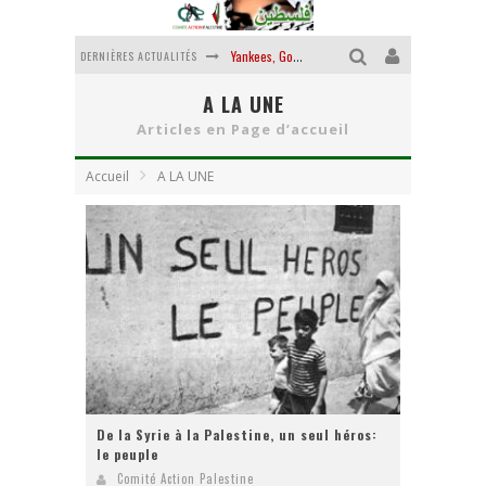
Yankees, Go home !
DERNIÈRES ACTUALITÉS
Chantage terroriste
A LA UNE
Articles en Page d’accueil
La révolution ou rien
Des accords de paix sans le peuple et contre le peuple
Accueil
A LA UNE
La guerre sioniste, la guerre démographique
La banalité du mal colonial
De la Syrie à la Palestine, un seul héros:
le peuple
Comité Action Palestine