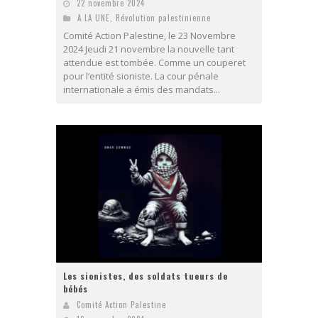
22 novembre 2024
A LA UNE
,
Révolution palestinienne
Comité Action Palestine, le 23 Novembre
2024 Jeudi 21 novembre la nouvelle tant
attendue est tombée. Comme un couperet
pour l’entité sioniste. La cour pénale
internationale a émis des mandats...
Les sionistes, des soldats tueurs de
bébés
Comité Action Palestine