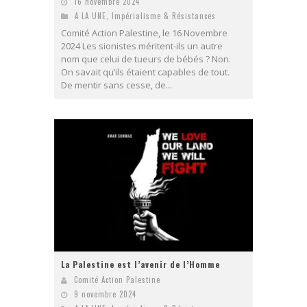
16 novembre 2024
A LA UNE
,
Impérialisme & Résistances
Comité Action Palestine, le 16 Novembre
2024 Les sionistes méritent-ils un autre
nom que celui de tueurs de bébés ? Non.
On savait qu’ils étaient capables de tout.
De mentir sans cesse, de...
La Palestine est l’avenir de l’Homme
Comité Action Palestine
9 novembre 2024