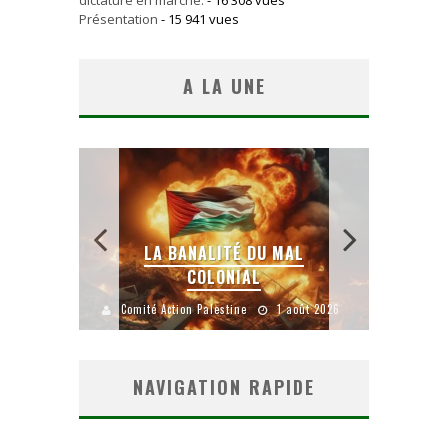
Présentation
- 15 941 vues
A LA UNE
ANALITÉ DU MAL
COLONIAL
YANKEES, GO HOME !
ion Palestine
1 août 2026
Comité Action Palestine
26 juillet 20
NAVIGATION RAPIDE