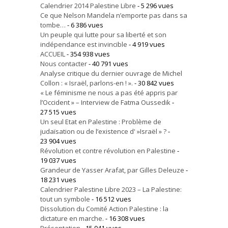
Calendrier 2014 Palestine Libre
- 5 296 vues
Ce que Nelson Mandela n’emporte pas dans sa
tombe…
- 6 386 vues
Un peuple qui lutte pour sa liberté et son
indépendance est invincible
- 4 919 vues
ACCUEIL
- 354 938 vues
Nous contacter
- 40 791 vues
Analyse critique du dernier ouvrage de Michel
Collon : « Israël, parlons-en ! ».
- 30 842 vues
« Le féminisme ne nous a pas été appris par
l’Occident » – Interview de Fatma Oussedik
-
27 515 vues
Un seul Etat en Palestine : Problème de
judaïsation ou de l’existence d' »Israël » ?
-
23 904 vues
Révolution et contre révolution en Palestine
-
19 037 vues
Grandeur de Yasser Arafat, par Gilles Deleuze
-
18 231 vues
Calendrier Palestine Libre 2023 – La Palestine:
tout un symbole
- 16 512 vues
Dissolution du Comité Action Palestine : la
dictature en marche.
- 16 308 vues
Présentation
- 15 941 vues