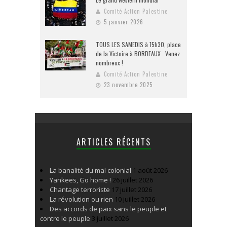
Comité Action Palestine
5 janvier 2026
TOUS LES SAMEDIS à 15h30, place
de la Victoire à BORDEAUX . Venez
nombreux !
Comité Action Palestine
23 novembre 2025
ARTICLES RÉCENTS
La banalité du mal colonial
1 août 2026
Yankees, Go home !
26 juillet 2026
Chantage terroriste
17 juillet 2026
La révolution ou rien
10 juillet 2026
Des accords de paix sans le peuple et
contre le peuple
3 juillet 2026