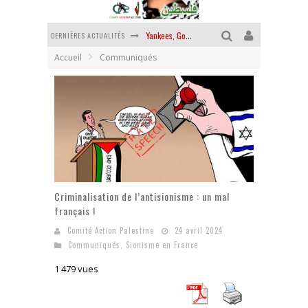
DERNIÈRES ACTUALITÉS
Yankees, Go home !
Accueil
Communiqués
Chantage terroriste
La révolution ou rien
Des accords de paix sans le peuple et contre le peuple
La guerre sioniste, la guerre démographique
La banalité du mal colonial
Criminalisation de l’antisionisme : un mal
français !
Comité Action Palestine
24 avril 2024
Communiqués
,
Sionisme en France
1 479 vues