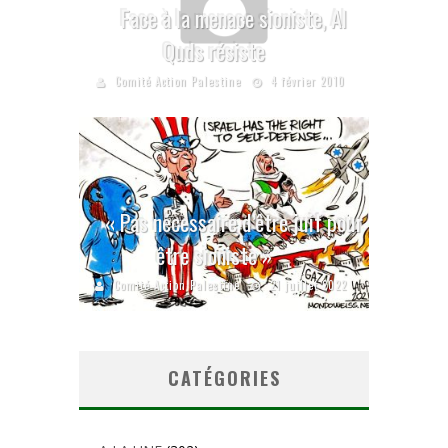
Face à la menace sioniste, Al
Quds résiste
Comité Action Palestine
4 février 2010
« Pas nécessaire d’être juif pour
être sioniste »
Comité Action Palestine
21 juillet 2022
CATÉGORIES