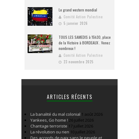
Le grand western mondial
Comité Action Palestine
5 janvier 2026
TOUS LES SAMEDIS à 15h30, place
de la Victoire à BORDEAUX . Venez
nombreux !
Comité Action Palestine
23 novembre 2025
ARTICLES RÉCENTS
La banalité du mal colonial
1 août 2026
Yankees, Go home !
26 juillet 2026
Chantage terroriste
17 juillet 2026
La révolution ou rien
10 juillet 2026
Des accords de paix sans le peuple et