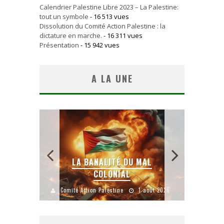
Calendrier Palestine Libre 2023 – La Palestine:
tout un symbole
- 16 513 vues
Dissolution du Comité Action Palestine : la
dictature en marche.
- 16 311 vues
Présentation
- 15 942 vues
A LA UNE
 SANS
E LE
LA BANALITÉ DU MAL
COLONIAL
Y
uillet 2026
Comité Action Palestine
1 août 2026
Comité A