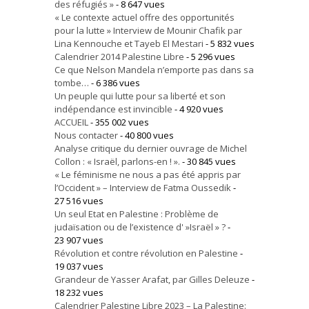
des réfugiés »
- 8 647 vues
« Le contexte actuel offre des opportunités
pour la lutte » Interview de Mounir Chafik par
Lina Kennouche et Tayeb El Mestari
- 5 832 vues
Calendrier 2014 Palestine Libre
- 5 296 vues
Ce que Nelson Mandela n’emporte pas dans sa
tombe…
- 6 386 vues
Un peuple qui lutte pour sa liberté et son
indépendance est invincible
- 4 920 vues
ACCUEIL
- 355 002 vues
Nous contacter
- 40 800 vues
Analyse critique du dernier ouvrage de Michel
Collon : « Israël, parlons-en ! ».
- 30 845 vues
« Le féminisme ne nous a pas été appris par
l’Occident » – Interview de Fatma Oussedik
-
27 516 vues
Un seul Etat en Palestine : Problème de
judaïsation ou de l’existence d' »Israël » ?
-
23 907 vues
Révolution et contre révolution en Palestine
-
19 037 vues
Grandeur de Yasser Arafat, par Gilles Deleuze
-
18 232 vues
Calendrier Palestine Libre 2023 – La Palestine: