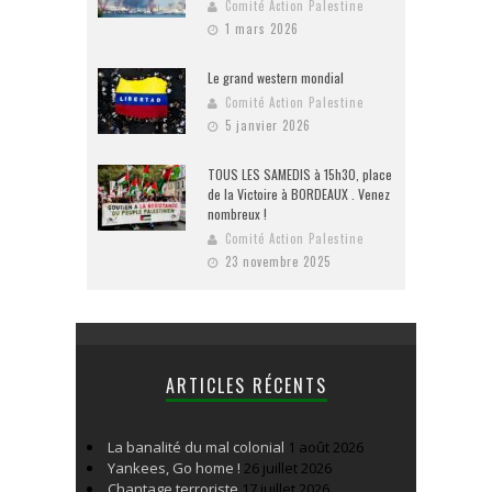
Comité Action Palestine
1 mars 2026
Le grand western mondial
Comité Action Palestine
5 janvier 2026
TOUS LES SAMEDIS à 15h30, place
de la Victoire à BORDEAUX . Venez
nombreux !
Comité Action Palestine
23 novembre 2025
ARTICLES RÉCENTS
La banalité du mal colonial
1 août 2026
Yankees, Go home !
26 juillet 2026
Chantage terroriste
17 juillet 2026