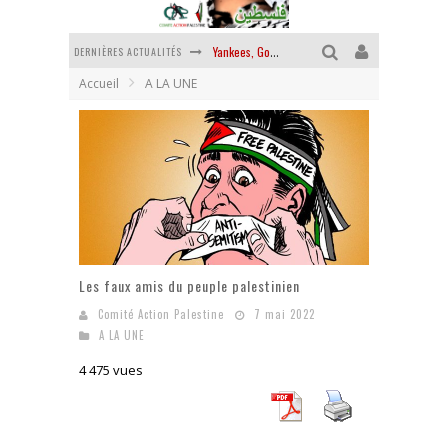
DERNIÈRES ACTUALITÉS
Yankees, Go home !
Accueil
A LA UNE
Chantage terroriste
La révolution ou rien
Des accords de paix sans le peuple et contre le peuple
La guerre sioniste, la guerre démographique
La banalité du mal colonial
Les faux amis du peuple palestinien
Comité Action Palestine
7 mai 2022
A LA UNE
4 475 vues