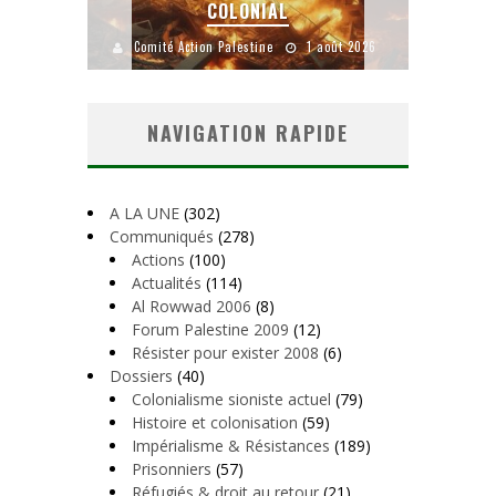
COLONIAL
YANKE
 2026
Comité Action Palestine
1 août 2026
Comité Action 
NAVIGATION RAPIDE
A LA UNE
(302)
Communiqués
(278)
Actions
(100)
Actualités
(114)
Al Rowwad 2006
(8)
Forum Palestine 2009
(12)
Résister pour exister 2008
(6)
Dossiers
(40)
Colonialisme sioniste actuel
(79)
Histoire et colonisation
(59)
Impérialisme & Résistances
(189)
Prisonniers
(57)
Réfugiés & droit au retour
(21)