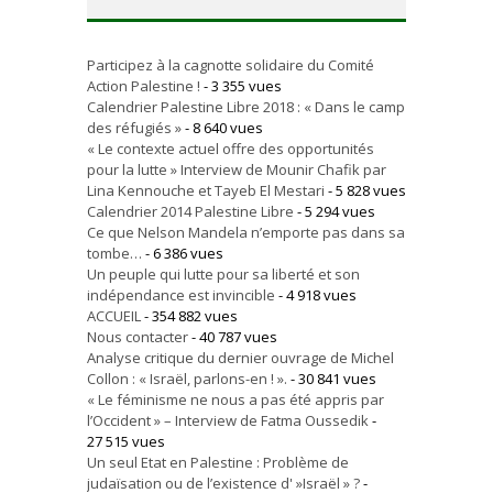
Participez à la cagnotte solidaire du Comité
Action Palestine !
- 3 355 vues
Calendrier Palestine Libre 2018 : « Dans le camp
des réfugiés »
- 8 640 vues
« Le contexte actuel offre des opportunités
pour la lutte » Interview de Mounir Chafik par
Lina Kennouche et Tayeb El Mestari
- 5 828 vues
Calendrier 2014 Palestine Libre
- 5 294 vues
Ce que Nelson Mandela n’emporte pas dans sa
tombe…
- 6 386 vues
Un peuple qui lutte pour sa liberté et son
indépendance est invincible
- 4 918 vues
ACCUEIL
- 354 882 vues
Nous contacter
- 40 787 vues
Analyse critique du dernier ouvrage de Michel
Collon : « Israël, parlons-en ! ».
- 30 841 vues
« Le féminisme ne nous a pas été appris par
l’Occident » – Interview de Fatma Oussedik
-
27 515 vues
Un seul Etat en Palestine : Problème de
judaïsation ou de l’existence d' »Israël » ?
-