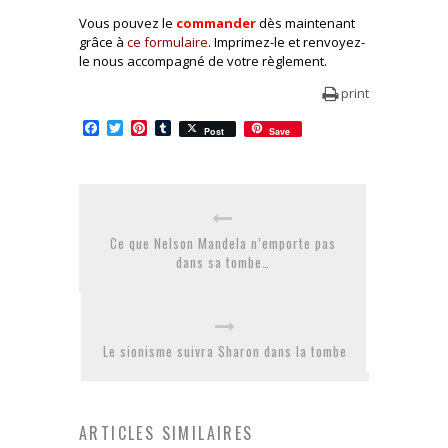
Vous pouvez le
commander
dès maintenant
grâce à
ce formulaire
. Imprimez-le et renvoyez-
le nous accompagné de votre règlement.
print
Facebook
Twitter
Pinterest
Tumblr
Post
Save
Ce que Nelson Mandela n’emporte pas
dans sa tombe…
Le sionisme suivra Sharon dans la tombe
ARTICLES SIMILAIRES