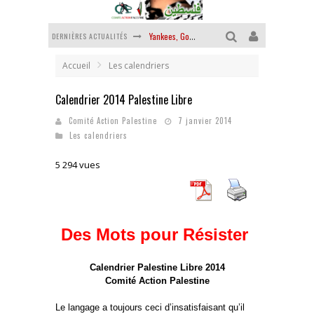
Yankees, Go home !
DERNIÈRES ACTUALITÉS
Chantage terroriste
Accueil
Les calendriers
La révolution ou rien
Calendrier 2014 Palestine Libre
Des accords de paix sans le peuple et contre le peuple
Comité Action Palestine
7 janvier 2014
Les calendriers
La guerre sioniste, la guerre démographique
5 294 vues
La banalité du mal colonial
Des Mots pour Résister
Calendrier Palestine Libre 2014
Comité Action Palestine
Le langage a toujours ceci d’insatisfaisant qu’il