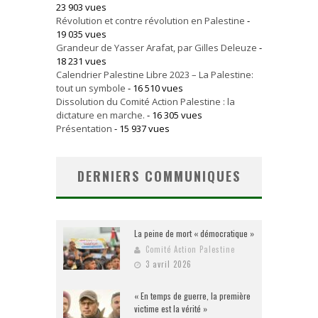
23 903 vues
Révolution et contre révolution en Palestine
-
19 035 vues
Grandeur de Yasser Arafat, par Gilles Deleuze
-
18 231 vues
Calendrier Palestine Libre 2023 – La Palestine:
tout un symbole
- 16 510 vues
Dissolution du Comité Action Palestine : la
dictature en marche.
- 16 305 vues
Présentation
- 15 937 vues
DERNIERS COMMUNIQUES
La peine de mort « démocratique »
Comité Action Palestine
3 avril 2026
« En temps de guerre, la première
victime est la vérité »