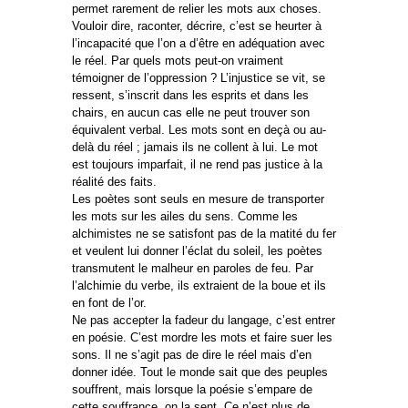
permet rarement de relier les mots aux choses.
Vouloir dire, raconter, décrire, c’est se heurter à
l’incapacité que l’on a d’être en adéquation avec
le réel. Par quels mots peut-on vraiment
témoigner de l’oppression ? L’injustice se vit, se
ressent, s’inscrit dans les esprits et dans les
chairs, en aucun cas elle ne peut trouver son
équivalent verbal. Les mots sont en deçà ou au-
delà du réel ; jamais ils ne collent à lui. Le mot
est toujours imparfait, il ne rend pas justice à la
réalité des faits.
Les poètes sont seuls en mesure de transporter
les mots sur les ailes du sens. Comme les
alchimistes ne se satisfont pas de la matité du fer
et veulent lui donner l’éclat du soleil, les poètes
transmutent le malheur en paroles de feu. Par
l’alchimie du verbe, ils extraient de la boue et ils
en font de l’or.
Ne pas accepter la fadeur du langage, c’est entrer
en poésie. C’est mordre les mots et faire suer les
sons. Il ne s’agit pas de dire le réel mais d’en
donner idée. Tout le monde sait que des peuples
souffrent, mais lorsque la poésie s’empare de
cette souffrance, on la sent. Ce n’est plus de