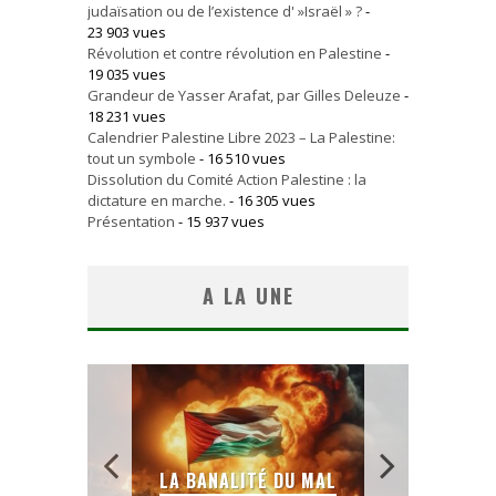
judaïsation ou de l’existence d' »Israël » ?
-
23 903 vues
Révolution et contre révolution en Palestine
-
19 035 vues
Grandeur de Yasser Arafat, par Gilles Deleuze
-
18 231 vues
Calendrier Palestine Libre 2023 – La Palestine:
tout un symbole
- 16 510 vues
Dissolution du Comité Action Palestine : la
dictature en marche.
- 16 305 vues
Présentation
- 15 937 vues
A LA UNE
S
LA BANALITÉ DU MAL