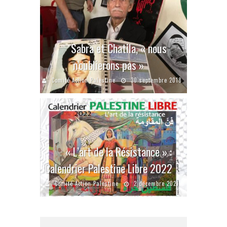
Sabra et Chatila, « nous
n’oublierons pas »
Comité Action Palestine
30 septembre 2018
« L’art de la Résistance » :
Calendrier Palestine Libre 2022
Comité Action Palestine
2 décembre 2021