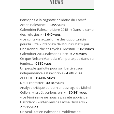
VIEWS
Participez à la cagnotte solidaire du Comité
Action Palestine !
- 3 355 vues
Calendrier Palestine Libre 2018 : « Dans le camp
des réfugiés »
- 8 640 vues
« Le contexte actuel offre des opportunités
pour la lutte » Interview de Mounir Chafik par
Lina Kennouche et Tayeb El Mestari
- 5 828 vues
Calendrier 2014 Palestine Libre
- 5 294 vues
Ce que Nelson Mandela n’emporte pas dans sa
tombe…
- 6 386 vues
Un peuple qui lutte pour sa liberté et son
indépendance est invincible
- 4 918 vues
ACCUEIL
- 354 882 vues
Nous contacter
- 40 787 vues
Analyse critique du dernier ouvrage de Michel
Collon : « Israël, parlons-en ! ».
- 30 841 vues
« Le féminisme ne nous a pas été appris par
l’Occident » – Interview de Fatma Oussedik
-
27 515 vues
Un seul Etat en Palestine : Problème de