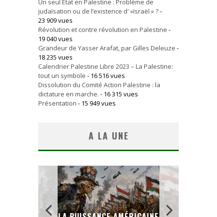
Un seul Etat en Palestine : Problème de
judaïsation ou de l’existence d' »Israël » ?
-
23 909 vues
Révolution et contre révolution en Palestine
-
19 040 vues
Grandeur de Yasser Arafat, par Gilles Deleuze
-
18 235 vues
Calendrier Palestine Libre 2023 – La Palestine:
tout un symbole
- 16 516 vues
Dissolution du Comité Action Palestine : la
dictature en marche.
- 16 315 vues
Présentation
- 15 949 vues
A LA UNE
LA PUISSANCE AMÉRICAINE
L