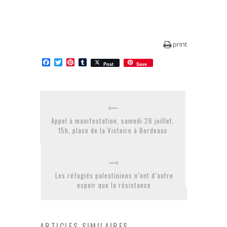
print
Facebook
Twitter
Pinterest
Tumblr
Post
Save
Appel à manifestation, samedi 26 juillet,
15h, place de la Victoire à Bordeaux
Les réfugiés palestiniens n’ont d’autre
espoir que la résistance
ARTICLES SIMILAIRES