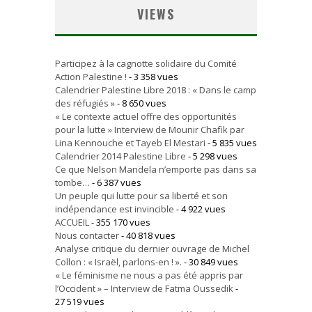
VIEWS
Participez à la cagnotte solidaire du Comité
Action Palestine !
- 3 358 vues
Calendrier Palestine Libre 2018 : « Dans le camp
des réfugiés »
- 8 650 vues
« Le contexte actuel offre des opportunités
pour la lutte » Interview de Mounir Chafik par
Lina Kennouche et Tayeb El Mestari
- 5 835 vues
Calendrier 2014 Palestine Libre
- 5 298 vues
Ce que Nelson Mandela n’emporte pas dans sa
tombe…
- 6 387 vues
Un peuple qui lutte pour sa liberté et son
indépendance est invincible
- 4 922 vues
ACCUEIL
- 355 170 vues
Nous contacter
- 40 818 vues
Analyse critique du dernier ouvrage de Michel
Collon : « Israël, parlons-en ! ».
- 30 849 vues
« Le féminisme ne nous a pas été appris par
l’Occident » – Interview de Fatma Oussedik
-
27 519 vues