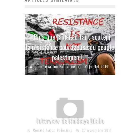
Plus que jamais il faut soutenir
la résistance courageuse du peuple
palestinien !
Comité Action Palestine
31 juillet 2014
Interview de Rokhaya Diallo
Comité Action Palestine
27 novembre 2011