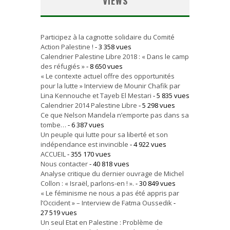
VIEWS
Participez à la cagnotte solidaire du Comité
Action Palestine !
- 3 358 vues
Calendrier Palestine Libre 2018 : « Dans le camp
des réfugiés »
- 8 650 vues
« Le contexte actuel offre des opportunités
pour la lutte » Interview de Mounir Chafik par
Lina Kennouche et Tayeb El Mestari
- 5 835 vues
Calendrier 2014 Palestine Libre
- 5 298 vues
Ce que Nelson Mandela n’emporte pas dans sa
tombe…
- 6 387 vues
Un peuple qui lutte pour sa liberté et son
indépendance est invincible
- 4 922 vues
ACCUEIL
- 355 170 vues
Nous contacter
- 40 818 vues
Analyse critique du dernier ouvrage de Michel
Collon : « Israël, parlons-en ! ».
- 30 849 vues
« Le féminisme ne nous a pas été appris par
l’Occident » – Interview de Fatma Oussedik
-
27 519 vues
Un seul Etat en Palestine : Problème de