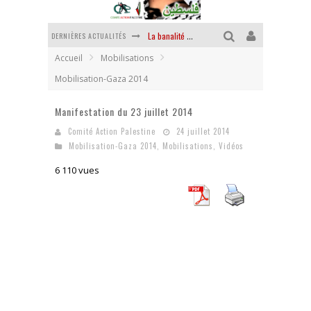
DERNIÈRES ACTUALITÉS
La banalité du mal colonial
Accueil
Mobilisations
Yankees, Go home !
Mobilisation-Gaza 2014
Chantage terroriste
Manifestation du 23 juillet 2014
La révolution ou rien
Comité Action Palestine
24 juillet 2014
Des accords de paix sans le peuple et contre le peuple
Mobilisation-Gaza 2014
,
Mobilisations
,
Vidéos
6 110 vues
La puissance américaine en peau de chagrin