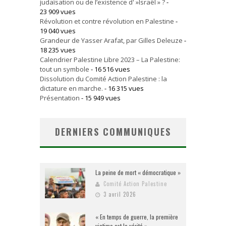
judaïsation ou de l’existence d' »Israël » ?
-
23 909 vues
Révolution et contre révolution en Palestine
-
19 040 vues
Grandeur de Yasser Arafat, par Gilles Deleuze
-
18 235 vues
Calendrier Palestine Libre 2023 – La Palestine:
tout un symbole
- 16 516 vues
Dissolution du Comité Action Palestine : la
dictature en marche.
- 16 315 vues
Présentation
- 15 949 vues
DERNIERS COMMUNIQUES
La peine de mort « démocratique »
Comité Action Palestine
3 avril 2026
« En temps de guerre, la première
victime est la vérité »