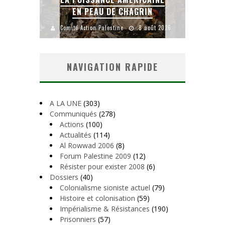
IEN
EN PEAU DE CHAGRIN
uillet 2026
Comité Action Palestine
8 août 2026
Comité
NAVIGATION RAPIDE
A LA UNE
(303)
Communiqués
(278)
Actions
(100)
Actualités
(114)
Al Rowwad 2006
(8)
Forum Palestine 2009
(12)
Résister pour exister 2008
(6)
Dossiers
(40)
Colonialisme sioniste actuel
(79)
Histoire et colonisation
(59)
Impérialisme & Résistances
(190)
Prisonniers
(57)