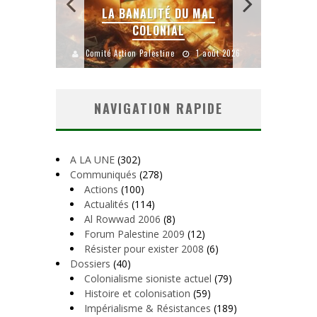
E LE
LA BANALITÉ DU MAL
COLONIAL
Y
uillet 2026
Comité Action Palestine
1 août 2026
Comité A
NAVIGATION RAPIDE
A LA UNE
(302)
Communiqués
(278)
Actions
(100)
Actualités
(114)
Al Rowwad 2006
(8)
Forum Palestine 2009
(12)
Résister pour exister 2008
(6)
Dossiers
(40)
Colonialisme sioniste actuel
(79)
Histoire et colonisation
(59)
Impérialisme & Résistances
(189)