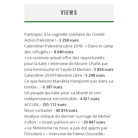
VIEWS
Participez à la cagnotte solidaire du Comité
Action Palestine !
- 3 358 vues
Calendrier Palestine Libre 2018 : « Dans le camp
des réfugiés »
- 8 649 vues
« Le contexte actuel offre des opportunités
pour la lutte » Interview de Mounir Chafik par
Lina Kennouche et Tayeb El Mestari
- 5 834 vues
Calendrier 2014 Palestine Libre
- 5 298 vues
Ce que Nelson Mandela n’emporte pas dans sa
tombe…
- 6 387 vues
Un peuple qui lutte pour sa liberté et son
indépendance est invincible
- 4 921 vues
ACCUEIL
- 355 112 vues
Nous contacter
- 40 814 vues
Analyse critique du dernier ouvrage de Michel
Collon : « Israël, parlons-en ! ».
- 30 847 vues
« Le féminisme ne nous a pas été appris par
l’Occident » – Interview de Fatma Oussedik
-