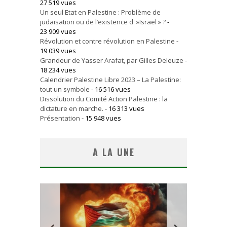
27 519 vues
Un seul Etat en Palestine : Problème de
judaïsation ou de l’existence d' »Israël » ?
-
23 909 vues
Révolution et contre révolution en Palestine
-
19 039 vues
Grandeur de Yasser Arafat, par Gilles Deleuze
-
18 234 vues
Calendrier Palestine Libre 2023 – La Palestine:
tout un symbole
- 16 516 vues
Dissolution du Comité Action Palestine : la
dictature en marche.
- 16 313 vues
Présentation
- 15 948 vues
A LA UNE
 SANS