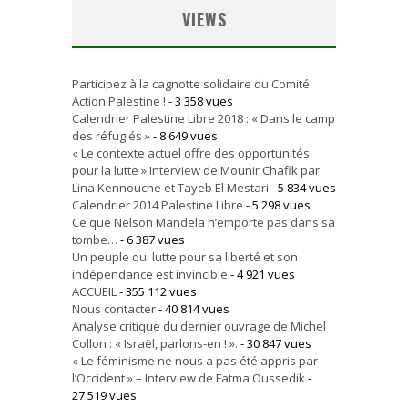
VIEWS
Participez à la cagnotte solidaire du Comité
Action Palestine !
- 3 358 vues
Calendrier Palestine Libre 2018 : « Dans le camp
des réfugiés »
- 8 649 vues
« Le contexte actuel offre des opportunités
pour la lutte » Interview de Mounir Chafik par
Lina Kennouche et Tayeb El Mestari
- 5 834 vues
Calendrier 2014 Palestine Libre
- 5 298 vues
Ce que Nelson Mandela n’emporte pas dans sa
tombe…
- 6 387 vues
Un peuple qui lutte pour sa liberté et son
indépendance est invincible
- 4 921 vues
ACCUEIL
- 355 112 vues
Nous contacter
- 40 814 vues
Analyse critique du dernier ouvrage de Michel
Collon : « Israël, parlons-en ! ».
- 30 847 vues
« Le féminisme ne nous a pas été appris par
l’Occident » – Interview de Fatma Oussedik
-
27 519 vues