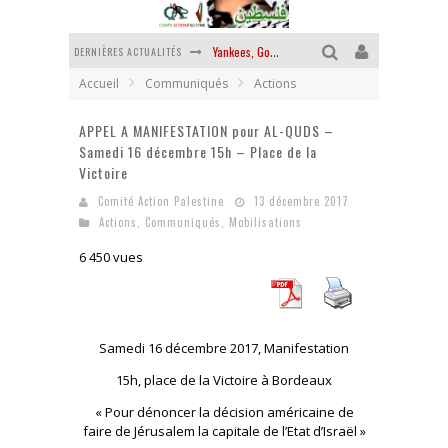
DERNIÈRES ACTUALITÉS
Yankees, Go home !
Accueil
Communiqués
Actions
Chantage terroriste
APPEL A MANIFESTATION pour AL-QUDS –
La révolution ou rien
Samedi 16 décembre 15h – Place de la
Des accords de paix sans le peuple et contre le peuple
Victoire
Comité Action Palestine
13 décembre 2017
La guerre sioniste, la guerre démographique
Actions
,
Communiqués
,
Mobilisations
La banalité du mal colonial
6 450 vues
Samedi 16 décembre 2017, Manifestation
15h, place de la Victoire à Bordeaux
« Pour dénoncer la décision américaine de
faire de Jérusalem la capitale de l’Etat d’Israël »