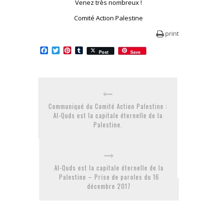
Venez très nombreux !
Comité Action Palestine
print
Facebook
Twitter
Pinterest
Tumblr
Post
Save
Communiqué du Comité Action Palestine :
Al-Quds est la capitale éternelle de la
Palestine.
Al-Quds est la capitale éternelle de la
Palestine – Prise de paroles du 16
décembre 2017