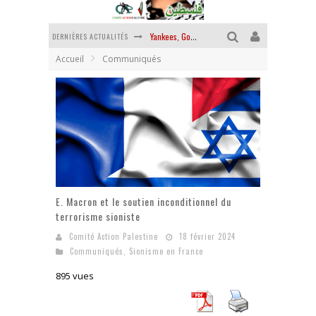
DERNIÈRES ACTUALITÉS
Yankees, Go home !
Accueil
Communiqués
Chantage terroriste
La révolution ou rien
Des accords de paix sans le peuple et contre le peuple
La guerre sioniste, la guerre démographique
La banalité du mal colonial
E. Macron et le soutien inconditionnel du
terrorisme sioniste
Comité Action Palestine
18 février 2024
Communiqués
,
Sionisme en France
895 vues