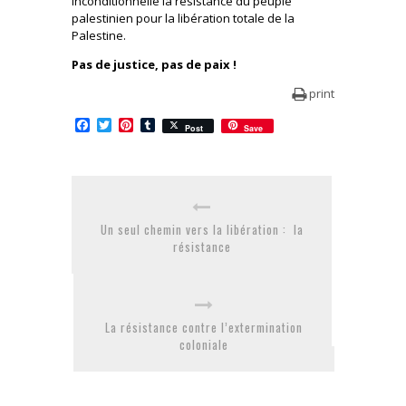
inconditionnelle la résistance du peuple
palestinien pour la libération totale de la
Palestine.
Pas de justice, pas de paix !
print
Facebook
Twitter
Pinterest
Tumblr
Post
Save
Un seul chemin vers la libération : la
résistance
La résistance contre l’extermination
coloniale