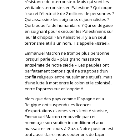
résistance de « terroriste ». Mais qui sont les
véritables terroristes en Palestine ? Qui coupe
l’eau et l’électricité de 2 millions de personnes ?
Qui assassine les soignants et journalistes ?
Qui bloque l’aide humanitaire ? Qui se déguise
en soignant pour exécuter les Palestiniens sur
leur lit d’hôpital ? En Palestine, il y a un seul
terrorisme et il a un nom. Il s’appelle «Israël».
Emmanuel Macron ne trompe plus personne
lorsqu’il parle du « plus grand massacre
antisémite de notre siècle ». Les peuples ont
parfaitement compris qu’il ne s’agit pas d’un
conflit religieux entre musulmans et juifs, mais
d’une lutte à mort entre le colon et le colonisé,
entre l’oppresseur et l’opprimé.
Alors que des pays comme l’Espagne et la
Belgique ont suspendu les licences
d’exportations d’armes vers l’entité sioniste,
Emmanuel Macron renouvelle par cet
hommage son soutien inconditionnel aux
massacres en cours à Gaza. Notre position est
tout aussi claire, nous soutenons de façon