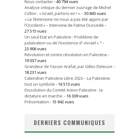
Nous contacter
- 40 794 vues
Analyse critique du dernier ouvrage de Michel
Collon : « Israël, parlons-en ! ».
- 30 843 vues
« Le féminisme ne nous a pas été appris par
l’Occident » – Interview de Fatma Oussedik
-
27 515 vues
Un seul Etat en Palestine : Problème de
judaïsation ou de l’existence d' »Israël » ?
-
23 906 vues
Révolution et contre révolution en Palestine
-
19 037 vues
Grandeur de Yasser Arafat, par Gilles Deleuze
-
18 231 vues
Calendrier Palestine Libre 2023 – La Palestine:
tout un symbole
- 16 513 vues
Dissolution du Comité Action Palestine : la
dictature en marche.
- 16 309 vues
Présentation
- 15 942 vues
DERNIERS COMMUNIQUES