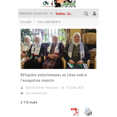
DERNIÈRES ACTUALITÉS
Yankees, Go home !
Accueil
Les calendriers
Chantage terroriste
La révolution ou rien
Des accords de paix sans le peuple et contre le peuple
La guerre sioniste, la guerre démographique
La banalité du mal colonial
Réfugiées palestiniennes au Liban contre
l’occupation sioniste
Comité Action Palestine
12 août 2021
Les calendriers
2 112 vues