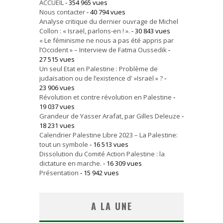
ACCUEIL
- 354 965 vues
Nous contacter
- 40 794 vues
Analyse critique du dernier ouvrage de Michel
Collon : « Israël, parlons-en ! ».
- 30 843 vues
« Le féminisme ne nous a pas été appris par
l’Occident » – Interview de Fatma Oussedik
-
27 515 vues
Un seul Etat en Palestine : Problème de
judaïsation ou de l’existence d' »Israël » ?
-
23 906 vues
Révolution et contre révolution en Palestine
-
19 037 vues
Grandeur de Yasser Arafat, par Gilles Deleuze
-
18 231 vues
Calendrier Palestine Libre 2023 – La Palestine:
tout un symbole
- 16 513 vues
Dissolution du Comité Action Palestine : la
dictature en marche.
- 16 309 vues
Présentation
- 15 942 vues
A LA UNE