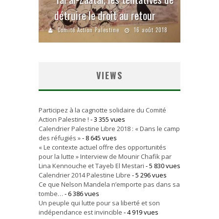
détruire le droit au retour
Comité Action Palestine
16 août 2018
VIEWS
Participez à la cagnotte solidaire du Comité
Action Palestine !
- 3 355 vues
Calendrier Palestine Libre 2018 : « Dans le camp
des réfugiés »
- 8 645 vues
« Le contexte actuel offre des opportunités
pour la lutte » Interview de Mounir Chafik par
Lina Kennouche et Tayeb El Mestari
- 5 830 vues
Calendrier 2014 Palestine Libre
- 5 296 vues
Ce que Nelson Mandela n’emporte pas dans sa
tombe…
- 6 386 vues
Un peuple qui lutte pour sa liberté et son
indépendance est invincible
- 4 919 vues