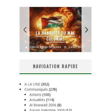
 SANS
E LE
LA BANALITÉ DU MAL
COLONIAL
Y
uillet 2026
Comité Action Palestine
1 août 2026
Comité A
NAVIGATION RAPIDE
A LA UNE
(302)
Communiqués
(278)
Actions
(100)
Actualités
(114)
Al Rowwad 2006
(8)
Forum Palestine 2009
(12)