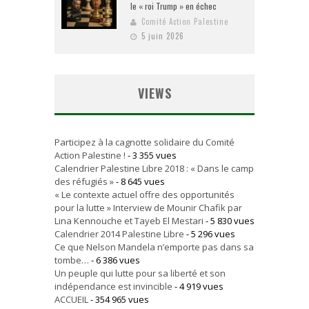
le « roi Trump » en échec
Comité Action Palestine
5 juin 2026
VIEWS
Participez à la cagnotte solidaire du Comité
Action Palestine !
- 3 355 vues
Calendrier Palestine Libre 2018 : « Dans le camp
des réfugiés »
- 8 645 vues
« Le contexte actuel offre des opportunités
pour la lutte » Interview de Mounir Chafik par
Lina Kennouche et Tayeb El Mestari
- 5 830 vues
Calendrier 2014 Palestine Libre
- 5 296 vues
Ce que Nelson Mandela n’emporte pas dans sa
tombe…
- 6 386 vues
Un peuple qui lutte pour sa liberté et son
indépendance est invincible
- 4 919 vues
ACCUEIL
- 354 965 vues