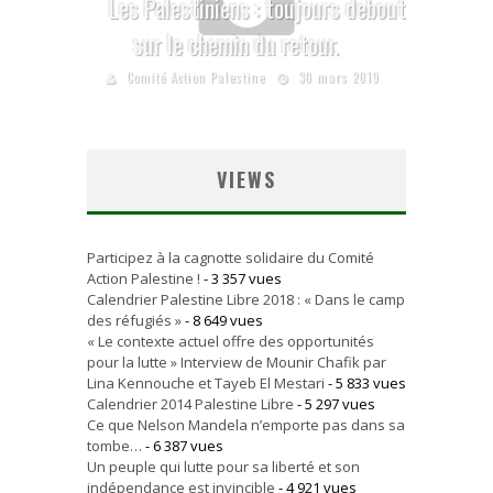
Les Palestiniens : toujours debout
sur le chemin du retour.
Comité Action Palestine
30 mars 2019
VIEWS
Participez à la cagnotte solidaire du Comité
Action Palestine !
- 3 357 vues
Calendrier Palestine Libre 2018 : « Dans le camp
des réfugiés »
- 8 649 vues
« Le contexte actuel offre des opportunités
pour la lutte » Interview de Mounir Chafik par
Lina Kennouche et Tayeb El Mestari
- 5 833 vues
Calendrier 2014 Palestine Libre
- 5 297 vues
Ce que Nelson Mandela n’emporte pas dans sa
tombe…
- 6 387 vues
Un peuple qui lutte pour sa liberté et son
indépendance est invincible
- 4 921 vues