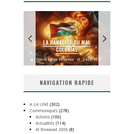
 SANS
E LE
LA BANALITÉ DU MAL
COLONIAL
Y
uillet 2026
Comité Action Palestine
1 août 2026
Comité A
NAVIGATION RAPIDE
A LA UNE
(302)
Communiqués
(278)
Actions
(100)
Actualités
(114)
Al Rowwad 2006
(8)