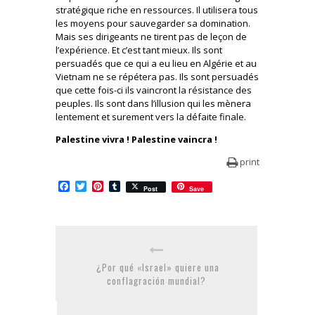
stratégique riche en ressources. Il utilisera tous
les moyens pour sauvegarder sa domination.
Mais ses dirigeants ne tirent pas de leçon de
l’expérience. Et c’est tant mieux. Ils sont
persuadés que ce qui a eu lieu en Algérie et au
Vietnam ne se répétera pas. Ils sont persuadés
que cette fois-ci ils vaincront la résistance des
peuples. Ils sont dans l’illusion qui les mènera
lentement et surement vers la défaite finale.
Palestine vivra ! Palestine vaincra !
print
Facebook
Twitter
Pinterest
Tumblr
Post
Save
¿Por qué «Israel» quiere una
conflagración mundial?