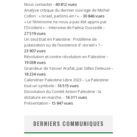
Nous contacter
- 40 812 vues
Analyse critique du dernier ouvrage de Michel
Collon : « Israël, parlons-en ! ».
- 30 846 vues
« Le féminisme ne nous a pas été appris par
l’Occident » – Interview de Fatma Oussedik
-
27 519 vues
Un seul Etat en Palestine : Problème de
judaïsation ou de l’existence d' »Israël » ?
-
23 907 vues
Révolution et contre révolution en Palestine
-
19 038 vues
Grandeur de Yasser Arafat, par Gilles Deleuze
-
18 234 vues
Calendrier Palestine Libre 2023 – La Palestine:
tout un symbole
- 16 515 vues
Dissolution du Comité Action Palestine : la
dictature en marche.
- 16 311 vues
Présentation
- 15 947 vues
DERNIERS COMMUNIQUES