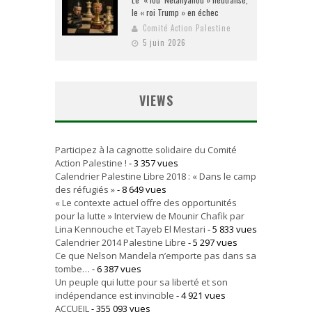
le « roi Trump » en échec
Comité Action Palestine
5 juin 2026
VIEWS
Participez à la cagnotte solidaire du Comité
Action Palestine !
- 3 357 vues
Calendrier Palestine Libre 2018 : « Dans le camp
des réfugiés »
- 8 649 vues
« Le contexte actuel offre des opportunités
pour la lutte » Interview de Mounir Chafik par
Lina Kennouche et Tayeb El Mestari
- 5 833 vues
Calendrier 2014 Palestine Libre
- 5 297 vues
Ce que Nelson Mandela n’emporte pas dans sa
tombe…
- 6 387 vues
Un peuple qui lutte pour sa liberté et son
indépendance est invincible
- 4 921 vues
ACCUEIL
- 355 093 vues