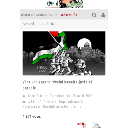
DERNIÈRES ACTUALITÉS
Yankees, Go home !
Accueil
A LA UNE
Chantage terroriste
La révolution ou rien
Des accords de paix sans le peuple et contre le peuple
La guerre sioniste, la guerre démographique
La banalité du mal colonial
Vers une guerre révolutionnaire juste et
durable
Comité Action Palestine
19 avril 2024
A LA UNE
,
Dossiers
,
Impérialisme &
Résistances
,
Révolution palestinienne
1 871 vues