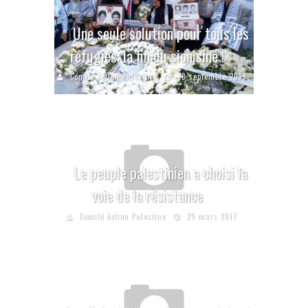
Une seule solution pour tous les
réfugiés: la fin du sionisme !
Comité Action Palestine
28 septembre 2019
Le peuple palestinien a choisi la
voie de la résistance
Comité Action Palestine
29 mars 2017