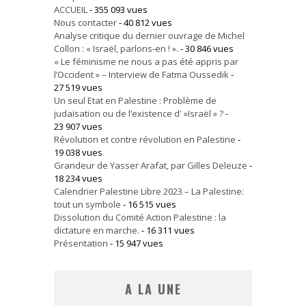
ACCUEIL
- 355 093 vues
Nous contacter
- 40 812 vues
Analyse critique du dernier ouvrage de Michel
Collon : « Israël, parlons-en ! ».
- 30 846 vues
« Le féminisme ne nous a pas été appris par
l’Occident » – Interview de Fatma Oussedik
-
27 519 vues
Un seul Etat en Palestine : Problème de
judaïsation ou de l’existence d' »Israël » ?
-
23 907 vues
Révolution et contre révolution en Palestine
-
19 038 vues
Grandeur de Yasser Arafat, par Gilles Deleuze
-
18 234 vues
Calendrier Palestine Libre 2023 – La Palestine:
tout un symbole
- 16 515 vues
Dissolution du Comité Action Palestine : la
dictature en marche.
- 16 311 vues
Présentation
- 15 947 vues
A LA UNE