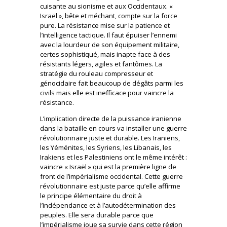
cuisante au sionisme et aux Occidentaux. «
Israël », bête et méchant, compte sur la force
pure. La résistance mise sur la patience et
l’intelligence tactique. Il faut épuiser l’ennemi
avec la lourdeur de son équipement militaire,
certes sophistiqué, mais inapte face à des
résistants légers, agiles et fantômes. La
stratégie du rouleau compresseur et
génocidaire fait beaucoup de dégâts parmi les
civils mais elle est inefficace pour vaincre la
résistance.
L’implication directe de la puissance iranienne
dans la bataille en cours va installer une guerre
révolutionnaire juste et durable. Les Iraniens,
les Yéménites, les Syriens, les Libanais, les
Irakiens et les Palestiniens ont le même intérêt :
vaincre « Israël » qui est la première ligne de
front de l’impérialisme occidental. Cette guerre
révolutionnaire est juste parce qu’elle affirme
le principe élémentaire du droit à
l’indépendance et à l’autodétermination des
peuples. Elle sera durable parce que
l’impérialisme joue sa survie dans cette région