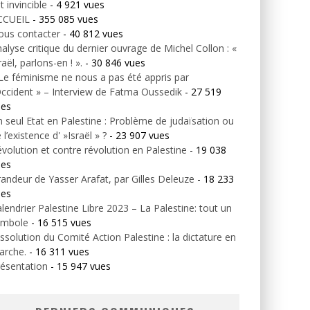
t invincible
- 4 921 vues
CCUEIL
- 355 085 vues
ous contacter
- 40 812 vues
alyse critique du dernier ouvrage de Michel Collon : «
raël, parlons-en ! ».
- 30 846 vues
Le féminisme ne nous a pas été appris par
Occident » – Interview de Fatma Oussedik
- 27 519
ues
 seul Etat en Palestine : Problème de judaïsation ou
 l’existence d' »Israël » ?
- 23 907 vues
volution et contre révolution en Palestine
- 19 038
ues
andeur de Yasser Arafat, par Gilles Deleuze
- 18 233
ues
lendrier Palestine Libre 2023 – La Palestine: tout un
ymbole
- 16 515 vues
ssolution du Comité Action Palestine : la dictature en
arche.
- 16 311 vues
ésentation
- 15 947 vues