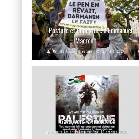
Posture et imposture d’Emmanuel
Macron
Comité Action Palestine
3 juillet 2024
Gaza, vers la libération
Comité Action Palestine
10 octobre 2025