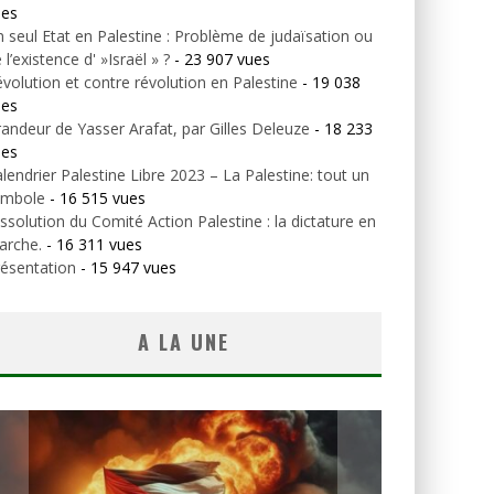
ues
 seul Etat en Palestine : Problème de judaïsation ou
 l’existence d' »Israël » ?
- 23 907 vues
volution et contre révolution en Palestine
- 19 038
ues
andeur de Yasser Arafat, par Gilles Deleuze
- 18 233
ues
lendrier Palestine Libre 2023 – La Palestine: tout un
ymbole
- 16 515 vues
ssolution du Comité Action Palestine : la dictature en
arche.
- 16 311 vues
ésentation
- 15 947 vues
A LA UNE