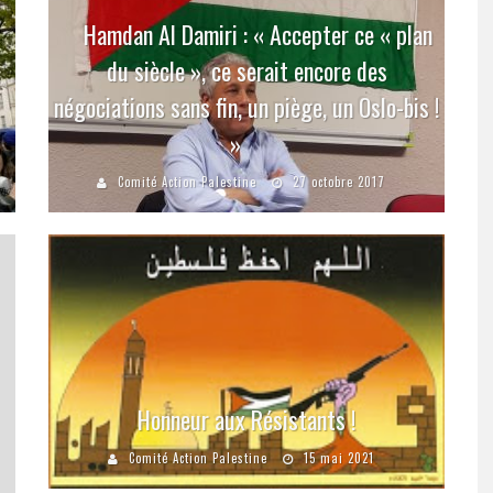
Hamdan Al Damiri : « Accepter ce « plan
du siècle », ce serait encore des
négociations sans fin, un piège, un Oslo-bis !
»
Comité Action Palestine
27 octobre 2017
Honneur aux Résistants !
Comité Action Palestine
15 mai 2021