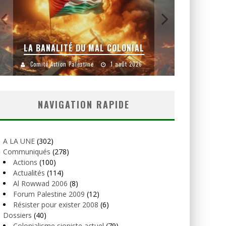
YANKEES, GO HOME !
Comité Action Palestine
26 juillet 2026
NAVIGATION RAPIDE
A LA UNE
(302)
Communiqués
(278)
Actions
(100)
Actualités
(114)
Al Rowwad 2006
(8)
Forum Palestine 2009
(12)
Résister pour exister 2008
(6)
Dossiers
(40)
Colonialisme sioniste actuel
(79)