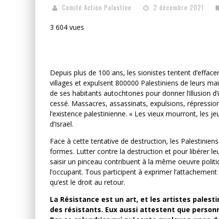
Comité Action Palestine
2 décembre 2021
3 604 vues
Depuis plus de 100 ans, les sionistes tentent d’effacer
villages et expulsent 800000 Palestiniens de leurs mais
de ses habitants autochtones pour donner l’illusion d’
cessé. Massacres, assassinats, expulsions, répressi
l’existence palestinienne. « Les vieux mourront, les je
d’Israël.
Face à cette tentative de destruction, les Palestinien
formes. Lutter contre la destruction et pour libérer l
saisir un pinceau contribuent à la même oeuvre politi
l’occupant. Tous participent à exprimer l’attachement 
qu’est le droit au retour.
La Résistance est un art, et les artistes palest
des résistants. Eux aussi attestent que personn