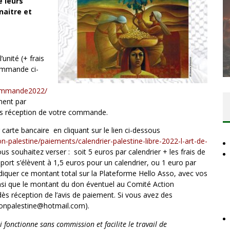
e leurs
naitre et
SANS LE
 PEUPLE
LA BANALITÉ DU MAL COLONIAL
unité (+ frais
juillet 2026
Comité Action Palestine
1 août 2026
commande ci-
commande2022/
ment par
ès réception de votre commande.
carte bancaire en cliquant sur le lien ci-dessous
-palestine/paiements/calendrier-palestine-libre-2022-l-art-de-
us souhaitez verser : soit 5 euros par calendrier + les frais de
port s’élèvent à 1,5 euros pour un calendrier, ou 1 euro par
diquer ce montant total sur la Plateforme Hello Asso, avec vos
nsi que le montant du don éventuel au Comité Action
dès réception de l’avis de paiement. Si vous avez des
tionpalestine@hotmail.com).
 fonctionne sans commission et facilite le travail de