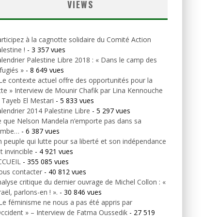
VIEWS
rticipez à la cagnotte solidaire du Comité Action
lestine !
- 3 357 vues
lendrier Palestine Libre 2018 : « Dans le camp des
fugiés »
- 8 649 vues
Le contexte actuel offre des opportunités pour la
tte » Interview de Mounir Chafik par Lina Kennouche
 Tayeb El Mestari
- 5 833 vues
lendrier 2014 Palestine Libre
- 5 297 vues
e que Nelson Mandela n’emporte pas dans sa
ombe…
- 6 387 vues
 peuple qui lutte pour sa liberté et son indépendance
t invincible
- 4 921 vues
CCUEIL
- 355 085 vues
ous contacter
- 40 812 vues
alyse critique du dernier ouvrage de Michel Collon : «
raël, parlons-en ! ».
- 30 846 vues
Le féminisme ne nous a pas été appris par
Occident » – Interview de Fatma Oussedik
- 27 519