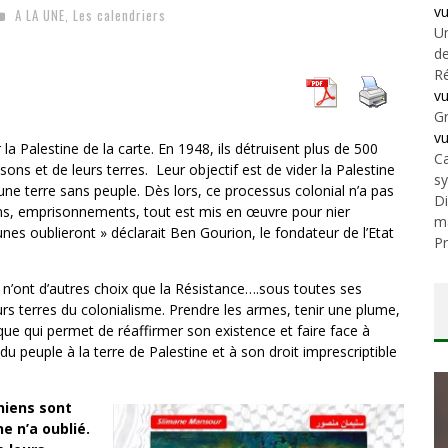
v
A LA UNE
,
Les calendriers
Un
de
Ré
v
Gr
v
 la Palestine de la carte. En 1948, ils détruisent plus de 500
Ca
ons et de leurs terres. Leur objectif est de vider la Palestine
s
une terre sans peuple. Dès lors, ce processus colonial n’a pas
Di
ons, emprisonnements, tout est mis en œuvre pour nier
m
unes oublieront » déclarait Ben Gourion, le fondateur de l’Etat
Pr
s n’ont d’autres choix que la Résistance….sous toutes ses
eurs terres du colonialisme. Prendre les armes, tenir une plume,
que qui permet de réaffirmer son existence et faire face à
du peuple à la terre de Palestine et à son droit imprescriptible
iniens sont
e n’a oublié.