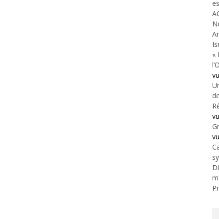
es
A
N
An
Is
« 
l’
v
Un
de
Ré
v
Gr
v
Ca
s
Di
m
Pr