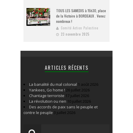
TOUS LES SAMEDIS à 15h30, place
de la Victoire à BORDEAUX . Venez
nombreux !
Comité Action Palestine
23 novembre 2025
ARTICLES RÉCENTS
La banalité du mal colonial
1 août 2026
Yankees, Go home !
26 juillet 2026
Chantage terroriste
17 juillet 2026
La révolution ou rien
10 juillet 2026
Des accords de paix sans le peuple et
contre le peuple
3 juillet 2026