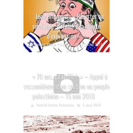
Jean Bricmont : « Résister au
sionisme : défendre la liberté
d’expression »
Comité Action Palestine
5 juillet 2012
« 70 ans, ça suffit ! » – Appel à
rassemblement en soutien au peuple
palestinien – 15 mai 2018
Comité Action Palestine
6 mai 2018