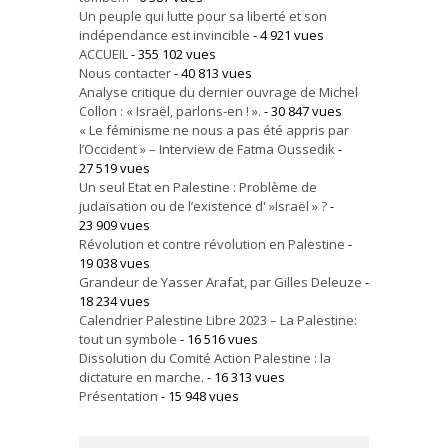
Un peuple qui lutte pour sa liberté et son
indépendance est invincible
- 4 921 vues
ACCUEIL
- 355 102 vues
Nous contacter
- 40 813 vues
Analyse critique du dernier ouvrage de Michel
Collon : « Israël, parlons-en ! ».
- 30 847 vues
« Le féminisme ne nous a pas été appris par
l’Occident » – Interview de Fatma Oussedik
-
27 519 vues
Un seul Etat en Palestine : Problème de
judaïsation ou de l’existence d' »Israël » ?
-
23 909 vues
Révolution et contre révolution en Palestine
-
19 038 vues
Grandeur de Yasser Arafat, par Gilles Deleuze
-
18 234 vues
Calendrier Palestine Libre 2023 – La Palestine:
tout un symbole
- 16 516 vues
Dissolution du Comité Action Palestine : la
dictature en marche.
- 16 313 vues
Présentation
- 15 948 vues