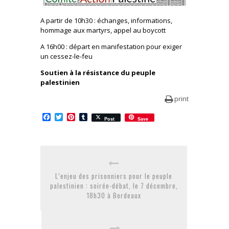
A partir de 10h30 : échanges, informations,
hommage aux martyrs, appel au boycott
A 16h00 : départ en manifestation pour exiger
un cessez-le-feu
Soutien à la résistance du peuple
palestinien
print
Facebook
Twitter
Pinterest
Tumblr
Post
Save
L’enjeu des prisonniers pour le peuple
palestinien : soirée-débat, le 7 décembre,
18h30 à Bordeaux