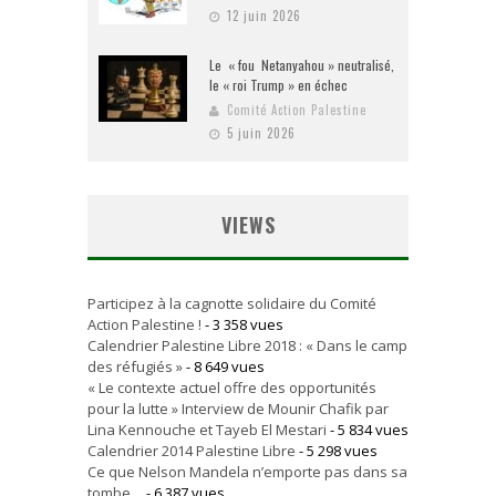
12 juin 2026
Le « fou Netanyahou » neutralisé,
le « roi Trump » en échec
Comité Action Palestine
5 juin 2026
VIEWS
Participez à la cagnotte solidaire du Comité
Action Palestine !
- 3 358 vues
Calendrier Palestine Libre 2018 : « Dans le camp
des réfugiés »
- 8 649 vues
« Le contexte actuel offre des opportunités
pour la lutte » Interview de Mounir Chafik par
Lina Kennouche et Tayeb El Mestari
- 5 834 vues
Calendrier 2014 Palestine Libre
- 5 298 vues
Ce que Nelson Mandela n’emporte pas dans sa
tombe…
- 6 387 vues