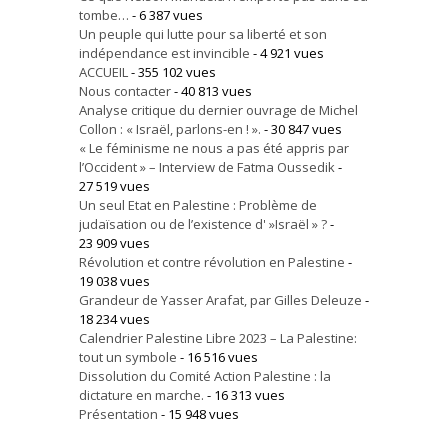
tombe…
- 6 387 vues
Un peuple qui lutte pour sa liberté et son
indépendance est invincible
- 4 921 vues
ACCUEIL
- 355 102 vues
Nous contacter
- 40 813 vues
Analyse critique du dernier ouvrage de Michel
Collon : « Israël, parlons-en ! ».
- 30 847 vues
« Le féminisme ne nous a pas été appris par
l’Occident » – Interview de Fatma Oussedik
-
27 519 vues
Un seul Etat en Palestine : Problème de
judaïsation ou de l’existence d' »Israël » ?
-
23 909 vues
Révolution et contre révolution en Palestine
-
19 038 vues
Grandeur de Yasser Arafat, par Gilles Deleuze
-
18 234 vues
Calendrier Palestine Libre 2023 – La Palestine:
tout un symbole
- 16 516 vues
Dissolution du Comité Action Palestine : la
dictature en marche.
- 16 313 vues
Présentation
- 15 948 vues