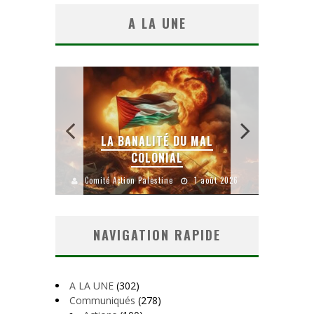
A LA UNE
 SANS
E LE
LA BANALITÉ DU MAL
COLONIAL
Y
uillet 2026
Comité Action Palestine
1 août 2026
Comité A
NAVIGATION RAPIDE
A LA UNE
(302)
Communiqués
(278)