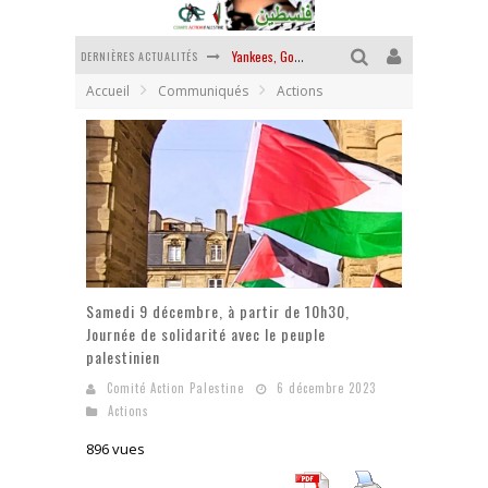
DERNIÈRES ACTUALITÉS
Yankees, Go home !
Accueil
Communiqués
Actions
Chantage terroriste
La révolution ou rien
Des accords de paix sans le peuple et contre le peuple
La guerre sioniste, la guerre démographique
La banalité du mal colonial
Samedi 9 décembre, à partir de 10h30,
Journée de solidarité avec le peuple
palestinien
Comité Action Palestine
6 décembre 2023
Actions
896 vues