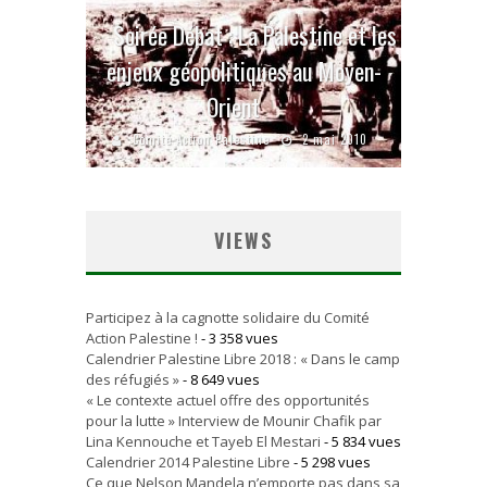
Soirée Débat : La Palestine et les
enjeux géopolitiques au Moyen-
Orient
Comité Action Palestine
2 mai 2010
VIEWS
Participez à la cagnotte solidaire du Comité
Action Palestine !
- 3 358 vues
Calendrier Palestine Libre 2018 : « Dans le camp
des réfugiés »
- 8 649 vues
« Le contexte actuel offre des opportunités
pour la lutte » Interview de Mounir Chafik par
Lina Kennouche et Tayeb El Mestari
- 5 834 vues
Calendrier 2014 Palestine Libre
- 5 298 vues
Ce que Nelson Mandela n’emporte pas dans sa