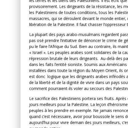
les terres et les biens des Palestiniens. Il est écrit que
provisoirement. Les dirigeants de la résistance, les mé
les Palestiniens de toutes conditions, tous les Palesti
massacres, qui se déroulent devant le monde entier, 
libération de la Palestine. Il faut chasser l’oppresseu
La plupart des pays arabo-musulmans regardent passi
pas osé prendre l’initiative de dénoncer le crime de 
pu le faire l’Afrique du Sud. Bien au contraire, ils m
« Israël ». Les peuples arabes sont solidaires de la 
répression brutale de leurs dirigeants. Au-delà des pa
dans les faits l’entité sioniste. Soumis aux Américain
installées dans toute la région du Moyen Orient, ils o
est donc logique que les dirigeants arabes inféodés a
de la liberté et de la dignité de vivre dans un pays so
comment pourraient-ils voler au secours des Palestin
Le sacrifice des Palestiniens portera ses fruits. Apr
jours meilleurs pour la Palestine. La leçon d’héroïsm
peuples à les prendre en exemple. Ne jamais renonce
quand c’est nécessaire, avoir pour boussole le sens de 
aujourd’hui pour vivre demain des jours meilleurs, c’