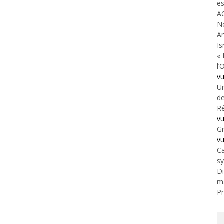
es
A
N
An
Is
« 
l’
v
Un
de
Ré
v
Gr
v
Ca
s
Di
m
Pr