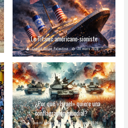
Le Titanic américano-sioniste
Comité Action Palestine
20 mars 2026
¿Por qué «Israel» quiere una
conflagración mundial?
Comité Action Palestine
17 avril 2024