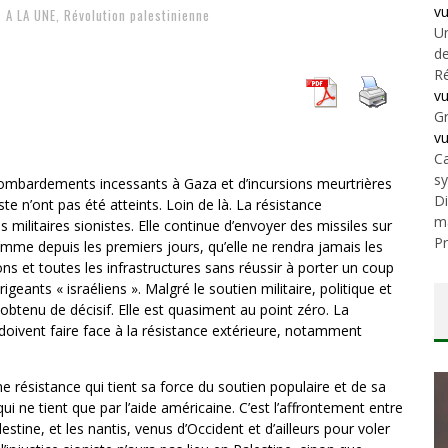
v
A LA UNE
,
Révolution palestinienne
Un
de
Ré
v
Gr
v
Ca
s
bombardements incessants à Gaza et d’incursions meurtrières
Di
iste n’ont pas été atteints. Loin de là. La résistance
m
 militaires sionistes. Elle continue d’envoyer des missiles sur
Pr
comme depuis les premiers jours, qu’elle ne rendra jamais les
ions et toutes les infrastructures sans réussir à porter un coup
rigeants « israéliens ». Malgré le soutien militaire, politique et
obtenu de décisif. Elle est quasiment au point zéro. La
doivent faire face à la résistance extérieure, notamment
ne résistance qui tient sa force du soutien populaire et de sa
qui ne tient que par l’aide américaine. C’est l’affrontement entre
lestine, et les nantis, venus d’Occident et d’ailleurs pour voler