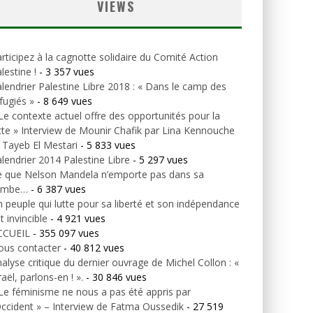
VIEWS
rticipez à la cagnotte solidaire du Comité Action
lestine !
- 3 357 vues
lendrier Palestine Libre 2018 : « Dans le camp des
fugiés »
- 8 649 vues
Le contexte actuel offre des opportunités pour la
tte » Interview de Mounir Chafik par Lina Kennouche
 Tayeb El Mestari
- 5 833 vues
lendrier 2014 Palestine Libre
- 5 297 vues
e que Nelson Mandela n’emporte pas dans sa
ombe…
- 6 387 vues
 peuple qui lutte pour sa liberté et son indépendance
t invincible
- 4 921 vues
CCUEIL
- 355 097 vues
ous contacter
- 40 812 vues
alyse critique du dernier ouvrage de Michel Collon : «
raël, parlons-en ! ».
- 30 846 vues
Le féminisme ne nous a pas été appris par
Occident » – Interview de Fatma Oussedik
- 27 519