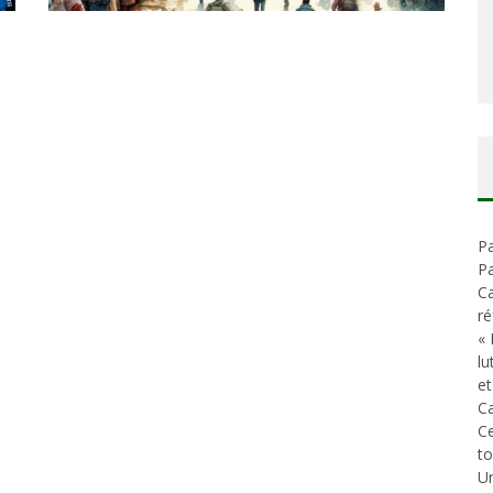
Pa
Pa
Ca
ré
« 
lu
et
Ca
C
t
Un