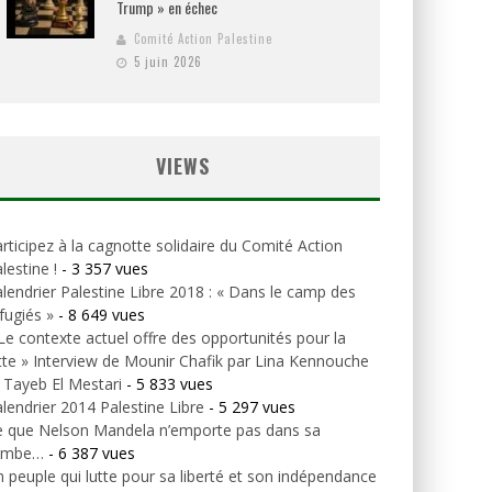
Trump » en échec
Comité Action Palestine
5 juin 2026
VIEWS
rticipez à la cagnotte solidaire du Comité Action
lestine !
- 3 357 vues
lendrier Palestine Libre 2018 : « Dans le camp des
fugiés »
- 8 649 vues
Le contexte actuel offre des opportunités pour la
tte » Interview de Mounir Chafik par Lina Kennouche
 Tayeb El Mestari
- 5 833 vues
lendrier 2014 Palestine Libre
- 5 297 vues
e que Nelson Mandela n’emporte pas dans sa
ombe…
- 6 387 vues
 peuple qui lutte pour sa liberté et son indépendance