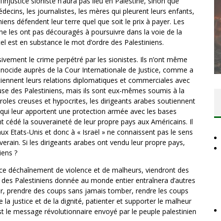
 l’injustice sioniste n’aura pas lieu en Palestine, sinon que
decins, les journalistes, les mères qui pleurent leurs enfants,
niens défendent leur terre quel que soit le prix à payer. Les
ne les ont pas découragés à poursuivre dans la voie de la
DES ACCORDS DE PAIX SANS LE
r tel est en substance le mot d’ordre des Palestiniens.
PEUPLE ET CONTRE LE PEUPLE
vement le crime perpétré par les sionistes. Ils n’ont même
Comité Action Palestine
3 juillet 2026
génocide auprès de la Cour Internationale de Justice, comme a
aintiennent leurs relations diplomatiques et commerciales avec
cause des Palestiniens, mais ils sont eux-mêmes soumis à la
roles creuses et hypocrites, les dirigeants arabes soutiennent
s qui leur apportent une protection armée avec les bases
nt cédé la souveraineté de leur propre pays aux Américains. Il
ux Etats-Unis et donc à « Israël » ne connaissent pas le sens
uverain. Si les dirigeants arabes ont vendu leur propre pays,
iens ?
ès ce déchaînement de violence et de malheurs, viendront des
e des Palestiniens donnée au monde entier entraînera d’autres
r, prendre des coups sans jamais tomber, rendre les coups
la justice et de la dignité, patienter et supporter le malheur
est le message révolutionnaire envoyé par le peuple palestinien