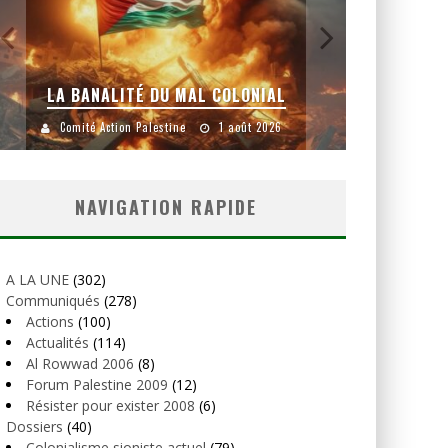
LA BANALITÉ DU MAL COLONIAL
Comité Action Palestine
1 août 2026
Comité
NAVIGATION RAPIDE
A LA UNE
(302)
Communiqués
(278)
Actions
(100)
Actualités
(114)
Al Rowwad 2006
(8)
Forum Palestine 2009
(12)
Résister pour exister 2008
(6)
Dossiers
(40)
Colonialisme sioniste actuel
(79)