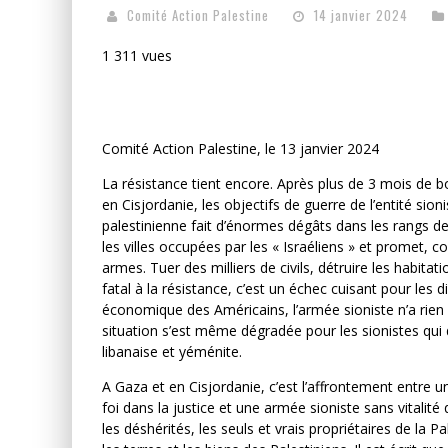
Comité Action Palestine
14 janvier 2024
1 311 vues
Comité Action Palestine, le 13 janvier 2024
La résistance tient encore. Après plus de 3 mois de 
en Cisjordanie, les objectifs de guerre de l’entité sion
palestinienne fait d’énormes dégâts dans les rangs des
les villes occupées par les « Israéliens » et promet, 
armes. Tuer des milliers de civils, détruire les habitat
fatal à la résistance, c’est un échec cuisant pour les di
économique des Américains, l’armée sioniste n’a rien 
situation s’est même dégradée pour les sionistes qui 
libanaise et yéménite.
A Gaza et en Cisjordanie, c’est l’affrontement entre u
foi dans la justice et une armée sioniste sans vitalité 
les déshérités, les seuls et vrais propriétaires de la Pa