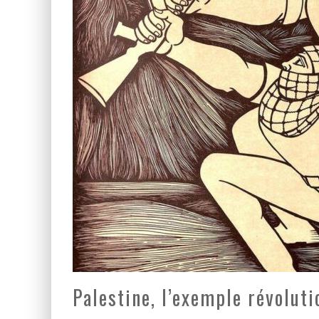
LA GUERRE SIONISTE, L
LA BANALITÉ DU MAL COL
Palestine, l’exemple révoluti