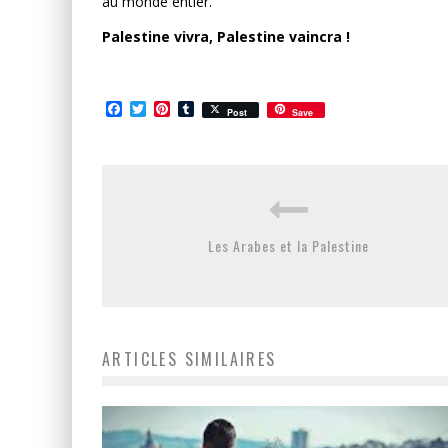
au monde entier.
Palestine vivra, Palestine vaincra !
Facebook
Twitter
Pinterest
Tumblr
Post
Save
Les Arabes et la Palestine
ARTICLES SIMILAIRES