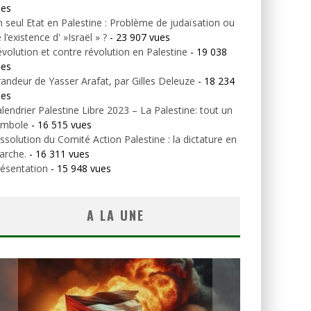
ues
 seul Etat en Palestine : Problème de judaïsation ou
 l’existence d' »Israël » ?
- 23 907 vues
volution et contre révolution en Palestine
- 19 038
ues
andeur de Yasser Arafat, par Gilles Deleuze
- 18 234
ues
lendrier Palestine Libre 2023 – La Palestine: tout un
ymbole
- 16 515 vues
ssolution du Comité Action Palestine : la dictature en
arche.
- 16 311 vues
ésentation
- 15 948 vues
A LA UNE