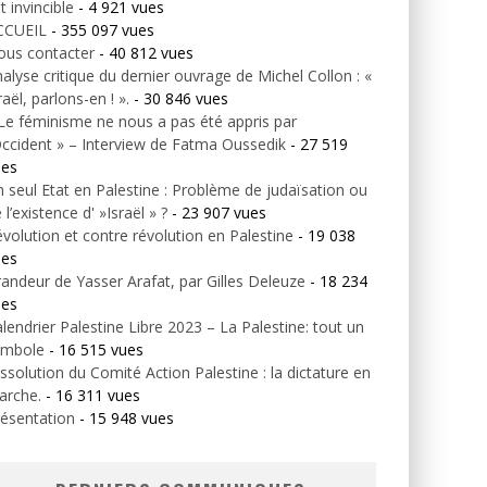
t invincible
- 4 921 vues
CCUEIL
- 355 097 vues
ous contacter
- 40 812 vues
alyse critique du dernier ouvrage de Michel Collon : «
raël, parlons-en ! ».
- 30 846 vues
Le féminisme ne nous a pas été appris par
Occident » – Interview de Fatma Oussedik
- 27 519
ues
 seul Etat en Palestine : Problème de judaïsation ou
 l’existence d' »Israël » ?
- 23 907 vues
volution et contre révolution en Palestine
- 19 038
ues
andeur de Yasser Arafat, par Gilles Deleuze
- 18 234
ues
lendrier Palestine Libre 2023 – La Palestine: tout un
ymbole
- 16 515 vues
ssolution du Comité Action Palestine : la dictature en
arche.
- 16 311 vues
ésentation
- 15 948 vues