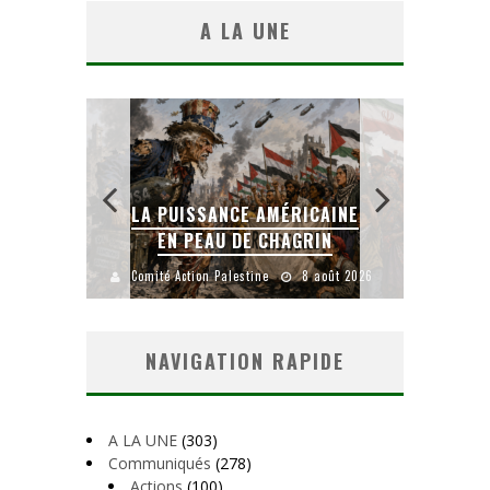
A LA UNE
LA PUISSANCE AMÉRICAINE
L
IEN
EN PEAU DE CHAGRIN
uillet 2026
Comité Action Palestine
8 août 2026
Comité
NAVIGATION RAPIDE
A LA UNE
(303)
Communiqués
(278)
Actions
(100)