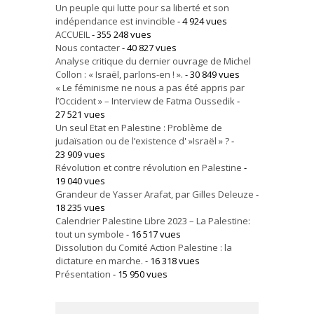
Un peuple qui lutte pour sa liberté et son
indépendance est invincible
- 4 924 vues
ACCUEIL
- 355 248 vues
Nous contacter
- 40 827 vues
Analyse critique du dernier ouvrage de Michel
Collon : « Israël, parlons-en ! ».
- 30 849 vues
« Le féminisme ne nous a pas été appris par
l’Occident » – Interview de Fatma Oussedik
-
27 521 vues
Un seul Etat en Palestine : Problème de
judaïsation ou de l’existence d' »Israël » ?
-
23 909 vues
Révolution et contre révolution en Palestine
-
19 040 vues
Grandeur de Yasser Arafat, par Gilles Deleuze
-
18 235 vues
Calendrier Palestine Libre 2023 – La Palestine:
tout un symbole
- 16 517 vues
Dissolution du Comité Action Palestine : la
dictature en marche.
- 16 318 vues
Présentation
- 15 950 vues