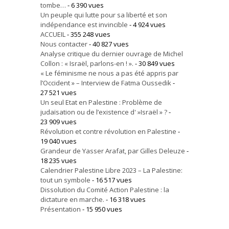
tombe…
- 6 390 vues
Un peuple qui lutte pour sa liberté et son
indépendance est invincible
- 4 924 vues
ACCUEIL
- 355 248 vues
Nous contacter
- 40 827 vues
Analyse critique du dernier ouvrage de Michel
Collon : « Israël, parlons-en ! ».
- 30 849 vues
« Le féminisme ne nous a pas été appris par
l’Occident » – Interview de Fatma Oussedik
-
27 521 vues
Un seul Etat en Palestine : Problème de
judaïsation ou de l’existence d' »Israël » ?
-
23 909 vues
Révolution et contre révolution en Palestine
-
19 040 vues
Grandeur de Yasser Arafat, par Gilles Deleuze
-
18 235 vues
Calendrier Palestine Libre 2023 – La Palestine:
tout un symbole
- 16 517 vues
Dissolution du Comité Action Palestine : la
dictature en marche.
- 16 318 vues
Présentation
- 15 950 vues