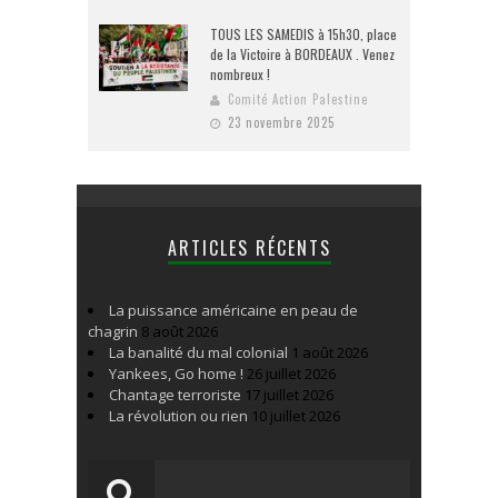
TOUS LES SAMEDIS à 15h30, place
de la Victoire à BORDEAUX . Venez
nombreux !
Comité Action Palestine
23 novembre 2025
ARTICLES RÉCENTS
La puissance américaine en peau de
chagrin
8 août 2026
La banalité du mal colonial
1 août 2026
Yankees, Go home !
26 juillet 2026
Chantage terroriste
17 juillet 2026
La révolution ou rien
10 juillet 2026