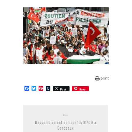
print
Facebook
Twitter
Pinterest
Tumblr
Post
Save
Rassemblement samedi 10/01/09 à
Bordeaux