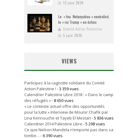
12 juin 2026
Le « fou Netanyahou » neutralisé,
le « roi Trump » en échec
Comité Action Palestine
5 juin 2026
VIEWS
Participez à la cagnotte solidaire du Comité
Action Palestine !
- 3 359 vues
Calendrier Palestine Libre 2018 : « Dans le camp
des réfugiés »
- 8 650 vues
« Le contexte actuel offre des opportunités
pour la lutte » Interview de Mounir Chafik par
Lina Kennouche et Tayeb El Mestari
- 5 836 vues
Calendrier 2014 Palestine Libre
- 5 298 vues
Ce que Nelson Mandela n’emporte pas dans sa
tombe…
- 6 390 vues