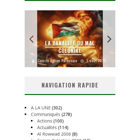
 SANS
E LE
LA BANALITÉ DU MAL
COLONIAL
Y
uillet 2026
Comité Action Palestine
1 août 2026
Comité A
NAVIGATION RAPIDE
A LA UNE
(302)
Communiqués
(278)
Actions
(100)
Actualités
(114)
Al Rowwad 2006
(8)