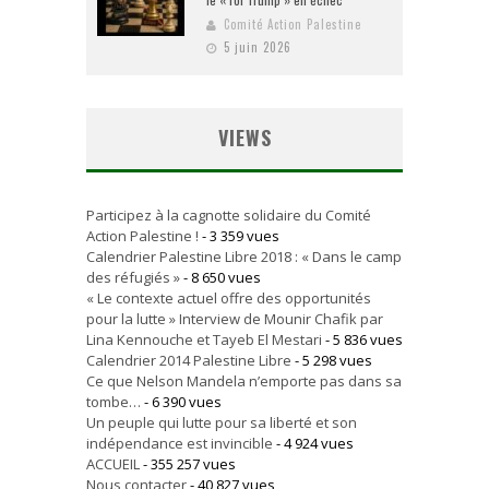
Comité Action Palestine
5 juin 2026
VIEWS
Participez à la cagnotte solidaire du Comité
Action Palestine !
- 3 359 vues
Calendrier Palestine Libre 2018 : « Dans le camp
des réfugiés »
- 8 650 vues
« Le contexte actuel offre des opportunités
pour la lutte » Interview de Mounir Chafik par
Lina Kennouche et Tayeb El Mestari
- 5 836 vues
Calendrier 2014 Palestine Libre
- 5 298 vues
Ce que Nelson Mandela n’emporte pas dans sa
tombe…
- 6 390 vues
Un peuple qui lutte pour sa liberté et son
indépendance est invincible
- 4 924 vues
ACCUEIL
- 355 257 vues
Nous contacter
- 40 827 vues