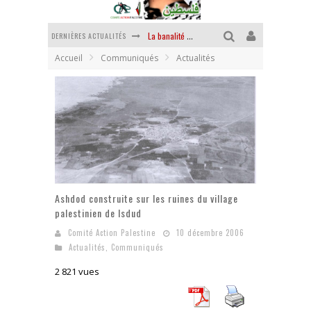
DERNIÈRES ACTUALITÉS
La banalité du mal colonial
Accueil
Communiqués
Actualités
Yankees, Go home !
Chantage terroriste
La révolution ou rien
Des accords de paix sans le peuple et contre le peuple
La puissance américaine en peau de chagrin
Ashdod construite sur les ruines du village
palestinien de Isdud
Comité Action Palestine
10 décembre 2006
Actualités
,
Communiqués
2 821 vues