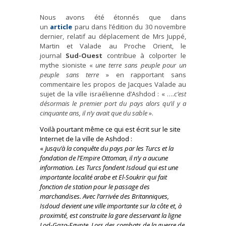
Nous avons été étonnés que dans
un
article
paru dans l’édition du 30 novembre
dernier, relatif au déplacement de Mrs Juppé,
Martin et Valade au Proche Orient, le
journal
Sud-Ouest
contribue à colporter le
mythe sioniste «
une terre sans peuple pour un
peuple sans terre
» en rapportant sans
commentaire les propos de Jacques Valade au
sujet de la ville israélienne d’Ashdod : « ….
c’est
désormais le premier port du pays alors qu’il y a
cinquante ans, il n’y avait que du sable
».
Voilà pourtant même ce qui est écrit sur le site
Internet de la ville de Ashdod :
«
Jusqu’à la conquête du pays par les Turcs et la
fondation de l’Empire Ottoman, il n’y a aucune
information. Les Turcs fondent Isdoud qui est une
importante localité arabe et El-Soukrir qui fait
fonction de station pour le passage des
marchandises. Avec l’arrivée des Britanniques,
Isdoud devient une ville importante sur la côte et, à
proximité, est construite la gare desservant la ligne
Lod-Gaza-Egypte. Lors des combats de la guerre de