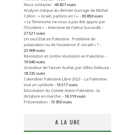
Nous contacter
- 40 827 vues
Analyse critique du dernier ouvrage de Michel
Collon : « Israël, parlons-en ! ».
- 30 850 vues
« Le féminisme ne nous a pas été appris par
l’Occident » – Interview de Fatma Oussedik
-
27 521 vues
Un seul Etat en Palestine : Problème de
judaïsation ou de l’existence d' »Israël » ?
-
23 909 vues
Révolution et contre révolution en Palestine
-
19 040 vues
Grandeur de Yasser Arafat, par Gilles Deleuze
-
18 235 vues
Calendrier Palestine Libre 2023 – La Palestine:
tout un symbole
- 16 517 vues
Dissolution du Comité Action Palestine : la
dictature en marche.
- 16 319 vues
Présentation
- 15 950 vues
A LA UNE