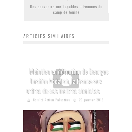
Des souvenirs ineffaçables – Femmes du
camp de Jénine
ARTICLES SIMILAIRES
Maintien en détention de Georges
Ibrahim Abdallah, la France aux
ordres de ses maitres sionistes
Comité Action Palestine
20 janvier 2013