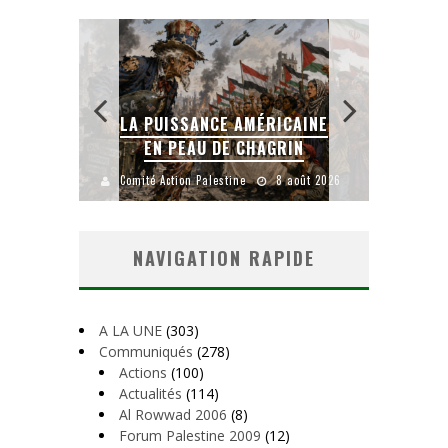
LA PUISSANCE AMÉRICAINE
L
IEN
EN PEAU DE CHAGRIN
uillet 2026
Comité Action Palestine
8 août 2026
Comité
NAVIGATION RAPIDE
A LA UNE
(303)
Communiqués
(278)
Actions
(100)
Actualités
(114)
Al Rowwad 2006
(8)
Forum Palestine 2009
(12)