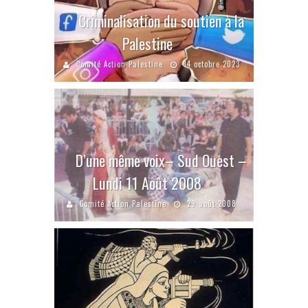
Criminalisation du soutien à la
Palestine
Comité Action Palestine
14 octobre 2023
D’une même voix– Sud Ouest –
Lundi 11 Août 2008
Comité Action Palestine
29 août 2008