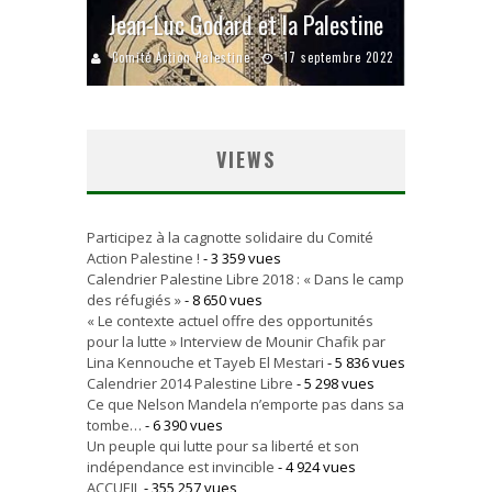
Jean-Luc Godard et la Palestine
Comité Action Palestine
17 septembre 2022
VIEWS
Participez à la cagnotte solidaire du Comité
Action Palestine !
- 3 359 vues
Calendrier Palestine Libre 2018 : « Dans le camp
des réfugiés »
- 8 650 vues
« Le contexte actuel offre des opportunités
pour la lutte » Interview de Mounir Chafik par
Lina Kennouche et Tayeb El Mestari
- 5 836 vues
Calendrier 2014 Palestine Libre
- 5 298 vues
Ce que Nelson Mandela n’emporte pas dans sa
tombe…
- 6 390 vues
Un peuple qui lutte pour sa liberté et son
indépendance est invincible
- 4 924 vues
ACCUEIL
- 355 257 vues