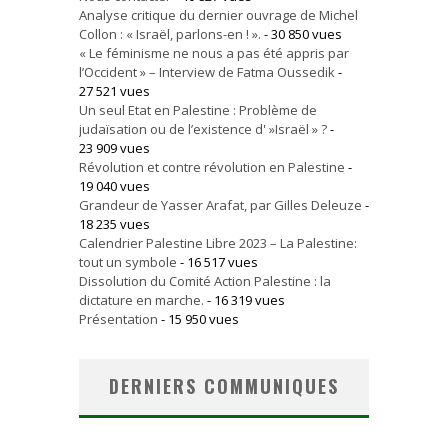
Analyse critique du dernier ouvrage de Michel
Collon : « Israël, parlons-en ! ».
- 30 850 vues
« Le féminisme ne nous a pas été appris par
l’Occident » – Interview de Fatma Oussedik
-
27 521 vues
Un seul Etat en Palestine : Problème de
judaïsation ou de l’existence d' »Israël » ?
-
23 909 vues
Révolution et contre révolution en Palestine
-
19 040 vues
Grandeur de Yasser Arafat, par Gilles Deleuze
-
18 235 vues
Calendrier Palestine Libre 2023 – La Palestine:
tout un symbole
- 16 517 vues
Dissolution du Comité Action Palestine : la
dictature en marche.
- 16 319 vues
Présentation
- 15 950 vues
DERNIERS COMMUNIQUES