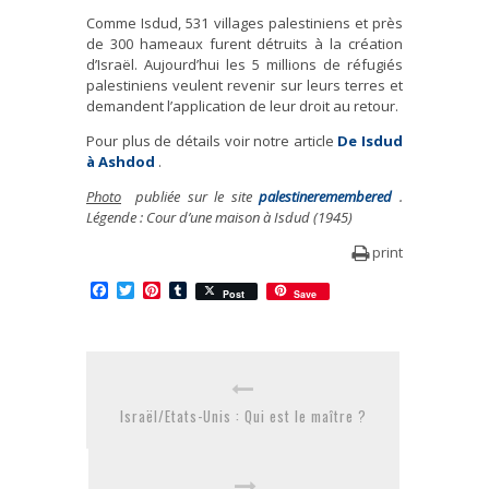
Comme Isdud, 531 villages palestiniens et près
de 300 hameaux furent détruits à la création
d’Israël. Aujourd’hui les 5 millions de réfugiés
palestiniens veulent revenir sur leurs terres et
demandent l’application de leur droit au retour.
Pour plus de détails voir notre article
De Isdud
à Ashdod
.
Photo
publiée sur le site
palestineremembered
.
Légende : Cour d’une maison à Isdud (1945)
print
Facebook
Twitter
Pinterest
Tumblr
Post
Save
Israël/Etats-Unis : Qui est le maître ?