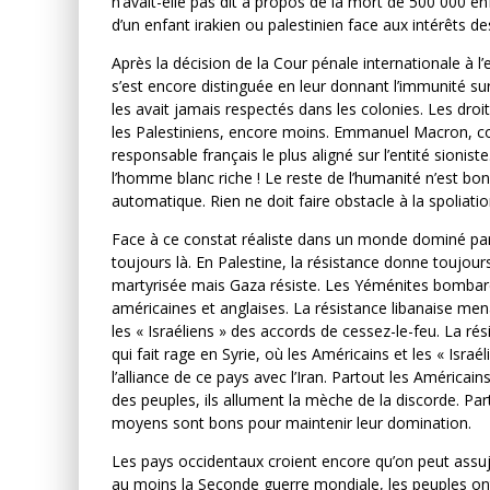
n’avait-elle pas dit à propos de la mort de 500 000 enfa
d’un enfant irakien ou palestinien face aux intérêts de
Après la décision de la Cour pénale internationale à
s’est encore distinguée en leur donnant l’immunité sur
les avait jamais respectés dans les colonies. Les droit
les Palestiniens, encore moins. Emmanuel Macron, co
responsable français le plus aligné sur l’entité sioniste.
l’homme blanc riche ! Le reste de l’humanité n’est bon
automatique. Rien ne doit faire obstacle à la spoliatio
Face à ce constat réaliste dans un monde dominé par la
toujours là. En Palestine, la résistance donne toujour
martyrisée mais Gaza résiste. Les Yéménites bombarde
américaines et anglaises. La résistance libanaise me
les « Israéliens » des accords de cessez-le-feu. La rés
qui fait rage en Syrie, où les Américains et les « Is
l’alliance de ce pays avec l’Iran. Partout les Américai
des peuples, ils allument la mèche de la discorde. Par
moyens sont bons pour maintenir leur domination.
Les pays occidentaux croient encore qu’on peut assuje
au moins la Seconde guerre mondiale, les peuples ont d