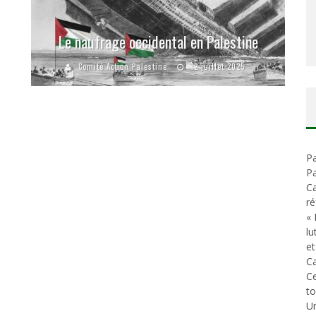
Le naufrage occidental en Palestine
Comité Action Palestine
12 juillet 2025
Pa
Pa
Ca
ré
« 
lu
et
Ca
C
t
Un