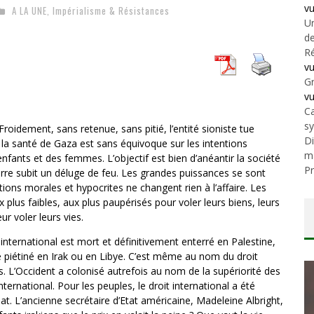
v
A LA UNE
,
Impérialisme & Résistances
Un
de
Ré
v
Gr
v
Ca
s
oidement, sans retenue, sans pitié, l’entité sioniste tue
Di
 la santé de Gaza est sans équivoque sur les intentions
m
enfants et des femmes. L’objectif est bien d’anéantir la société
Pr
Terre subit un déluge de feu. Les grandes puissances se sont
ons morales et hypocrites ne changent rien à l’affaire. Les
plus faibles, aux plus paupérisés pour voler leurs biens, leurs
ur voler leurs vies.
it international est mort et définitivement enterré en Palestine,
té piétiné en Irak ou en Libye. C’est même au nom du droit
es. L’Occident a colonisé autrefois au nom de la supériorité des
nternational. Pour les peuples, le droit international a été
at. L’ancienne secrétaire d’Etat américaine, Madeleine Albright,