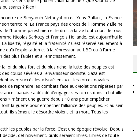
nts irakiens que le prix en valait la peine ? Que vaut la vie
s puissants ? Rien !
 l’encontre de Benyamin Netanyahou et Yoav Gallant, la France
DES ACCORDS DE PAIX SANS LE
 son territoire. La France pays des droits de l’Homme ? Elle ne
PEUPLE ET CONTRE LE PEUPLE
s de l’homme palestinien et le droit à la vie tout court de tous
mme Nicolas Sarkozy et François Hollande, est aujourd’hui le
Comité Action Palestine
3 juillet 2026
 La liberté, l’égalité et la fraternité ? C’est réservé seulement à
ne qu’à l’exploitation et à la répression au LBD ou à l’arme
n des plus faibles et à l’enrichissement.
 loi du plus fort et du plus riche, la lutte des peuples est
s des coups sévères à l’envahisseur sioniste. Gaza est
nt avec succès les « Israéliens » et les forces navales
nace de reprendre les combats face aux violations répétées par
istance libanaise a décidé d’engager ses forces dans la bataille
raéliens » mènent une guerre depuis 10 ans pour empêcher
ns font la guerre pour empêcher l’alliance des peuples. Et au sein
tout, ils sèment le désordre violent et la mort. Tous les
ttir les peuples par la force. C’est une époque révolue. Depuis
écidé, définitivement, qu’ils seraient libres. Libres de toute