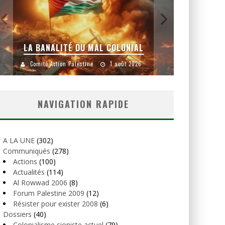
LA BANALITÉ DU MAL COLONIAL
Comité Action Palestine
1 août 2026
Comité
NAVIGATION RAPIDE
A LA UNE
(302)
Communiqués
(278)
Actions
(100)
Actualités
(114)
Al Rowwad 2006
(8)
Forum Palestine 2009
(12)
Résister pour exister 2008
(6)
Dossiers
(40)
Colonialisme sioniste actuel
(79)