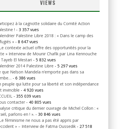
VIEWS
rticipez à la cagnotte solidaire du Comité Action
lestine !
- 3 357 vues
lendrier Palestine Libre 2018 : « Dans le camp des
fugiés »
- 8 647 vues
Le contexte actuel offre des opportunités pour la
tte » Interview de Mounir Chafik par Lina Kennouche
 Tayeb El Mestari
- 5 832 vues
lendrier 2014 Palestine Libre
- 5 297 vues
e que Nelson Mandela n’emporte pas dans sa
ombe…
- 6 386 vues
 peuple qui lutte pour sa liberté et son indépendance
t invincible
- 4 920 vues
CCUEIL
- 355 039 vues
ous contacter
- 40 805 vues
alyse critique du dernier ouvrage de Michel Collon : «
raël, parlons-en ! ».
- 30 846 vues
Le féminisme ne nous a pas été appris par
Occident » – Interview de Fatma Oussedik
- 27 518