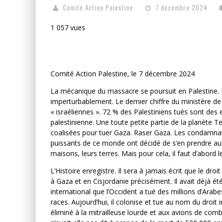
Comité Action Palestine
7 décembre 2024
1 057 vues
Comité Action Palestine, le 7 décembre 2024
La mécanique du massacre se poursuit en Palestine. Fr
imperturbablement. Le dernier chiffre du ministère de
« israéliennes ». 72 % des Palestiniens tués sont des 
palestinienne. Une toute petite partie de la planète 
coalisées pour tuer Gaza. Raser Gaza. Les condamnati
puissants de ce monde ont décidé de s’en prendre aux 
maisons, leurs terres. Mais pour cela, il faut d’abord le
L’Histoire enregistre. Il sera à jamais écrit que le dro
à Gaza et en Cisjordanie précisément. Il avait déjà é
international que l’Occident a tué des millions d’Arab
races. Aujourd’hui, il colonise et tue au nom du droit i
éliminé à la mitrailleuse lourde et aux avions de comb