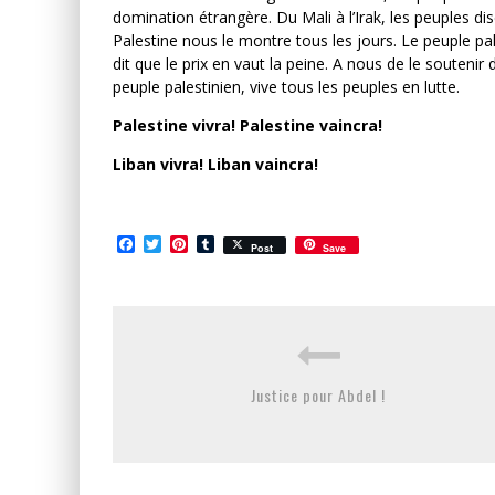
domination étrangère. Du Mali à l’Irak, les peuples disen
Palestine nous le montre tous les jours. Le peuple p
dit que le prix en vaut la peine. A nous de le soutenir
peuple palestinien, vive tous les peuples en lutte.
Palestine vivra! Palestine vaincra!
Liban vivra! Liban vaincra!
Facebook
Twitter
Pinterest
Tumblr
Post
Save
Justice pour Abdel !