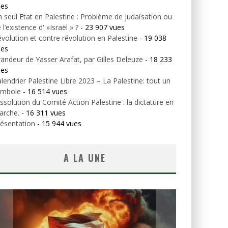
ues
 seul Etat en Palestine : Problème de judaïsation ou
 l’existence d' »Israël » ?
- 23 907 vues
volution et contre révolution en Palestine
- 19 038
ues
andeur de Yasser Arafat, par Gilles Deleuze
- 18 233
ues
lendrier Palestine Libre 2023 – La Palestine: tout un
ymbole
- 16 514 vues
ssolution du Comité Action Palestine : la dictature en
arche.
- 16 311 vues
ésentation
- 15 944 vues
A LA UNE