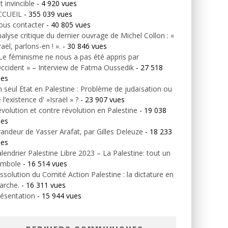
t invincible
- 4 920 vues
CCUEIL
- 355 039 vues
ous contacter
- 40 805 vues
alyse critique du dernier ouvrage de Michel Collon : «
raël, parlons-en ! ».
- 30 846 vues
Le féminisme ne nous a pas été appris par
Occident » – Interview de Fatma Oussedik
- 27 518
ues
 seul Etat en Palestine : Problème de judaïsation ou
 l’existence d' »Israël » ?
- 23 907 vues
volution et contre révolution en Palestine
- 19 038
ues
andeur de Yasser Arafat, par Gilles Deleuze
- 18 233
ues
lendrier Palestine Libre 2023 – La Palestine: tout un
ymbole
- 16 514 vues
ssolution du Comité Action Palestine : la dictature en
arche.
- 16 311 vues
ésentation
- 15 944 vues