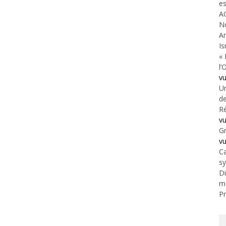
es
A
N
An
Is
« 
l’
v
Un
de
Ré
v
Gr
v
Ca
s
Di
m
Pr