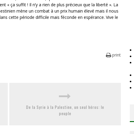
t « ça suffit ! Il n’y a rien de plus précieux que la liberté ». La
alestinien mène un combat à un prix humain élevé mais il nous
 dans cette période difficile mais féconde en espérance. Vive le
print
De la Syrie à la Palestine, un seul héros: le
peuple