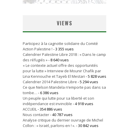
VIEWS
Participez à la cagnotte solidaire du Comité
Action Palestine !
- 3 355 vues
Calendrier Palestine Libre 2018 : « Dans le camp
des réfugiés »
- 8 640 vues
« Le contexte actuel offre des opportunités
pour la lutte » Interview de Mounir Chafik par
Lina Kennouche et Tayeb El Mestari
- 5 828 vues
Calendrier 2014 Palestine Libre
- 5 294 vues
Ce que Nelson Mandela n’emporte pas dans sa
tombe…
- 6 386 vues
Un peuple qui lutte pour sa liberté et son
indépendance est invincible
- 4 918 vues
ACCUEIL
- 354 886 vues
Nous contacter
- 40 787 vues
Analyse critique du dernier ouvrage de Michel
Collon : « Israël, parlons-en ! ».
- 30 842 vues