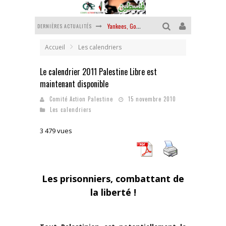
DERNIÈRES ACTUALITÉS
Yankees, Go home !
Chantage terroriste
Accueil
Les calendriers
La révolution ou rien
Le calendrier 2011 Palestine Libre est
maintenant disponible
Des accords de paix sans le peuple et contre le peuple
Comité Action Palestine
15 novembre 2010
La guerre sioniste, la guerre démographique
Les calendriers
La banalité du mal colonial
3 479 vues
Les prisonniers, combattant de
la liberté !