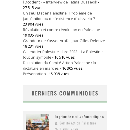
l’Occident » – Interview de Fatma Oussedik
-
27 515 vues
Un seul Etat en Palestine : Problème de
judaïsation ou de l’existence d' »Israël » ?
-
23 904 vues
Révolution et contre révolution en Palestine
-
19 035 vues
Grandeur de Yasser Arafat, par Gilles Deleuze
-
18 231 vues
Calendrier Palestine Libre 2023 – La Palestine:
tout un symbole
- 16 510 vues
Dissolution du Comité Action Palestine : la
dictature en marche.
- 16 305 vues
Présentation
- 15 938 vues
DERNIERS COMMUNIQUES
La peine de mort « démocratique »
Comité Action Palestine
3 avril 2026