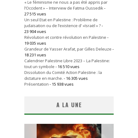
« Le féminisme ne nous a pas été appris par
l’Occident » – Interview de Fatma Oussedik
-
27 515 vues
Un seul Etat en Palestine : Problème de
judaïsation ou de l’existence d' »Israël » ?
-
23 904 vues
Révolution et contre révolution en Palestine
-
19 035 vues
Grandeur de Yasser Arafat, par Gilles Deleuze
-
18 231 vues
Calendrier Palestine Libre 2023 – La Palestine:
tout un symbole
- 16 510 vues
Dissolution du Comité Action Palestine : la
dictature en marche.
- 16 305 vues
Présentation
- 15 938 vues
A LA UNE