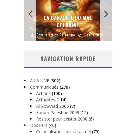
 SANS
E LE
LA BANALITÉ DU MAL
COLONIAL
Y
uillet 2026
Comité Action Palestine
1 août 2026
Comité A
NAVIGATION RAPIDE
A LA UNE
(302)
Communiqués
(278)
Actions
(100)
Actualités
(114)
Al Rowwad 2006
(8)
Forum Palestine 2009
(12)
Résister pour exister 2008
(6)
Dossiers
(40)
Colonialisme sioniste actuel
(79)