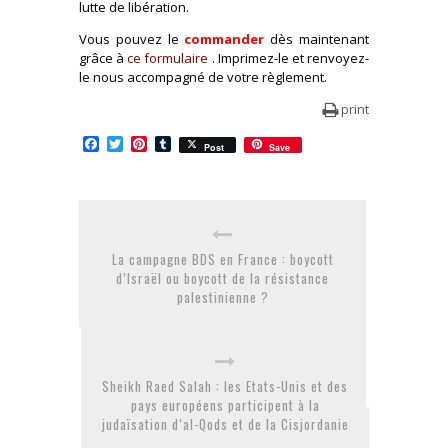
lutte de libération.
Vous pouvez le
commander
dès maintenant
grâce à
ce formulaire
. Imprimez-le et renvoyez-
le nous accompagné de votre règlement.
print
Facebook
Twitter
Pinterest
Tumblr
Post
Save
La campagne BDS en France : boycott
d’Israël ou boycott de la résistance
palestinienne ?
Sheikh Raed Salah : les Etats-Unis et des
pays européens participent à la
judaïsation d‘al-Qods et de la Cisjordanie