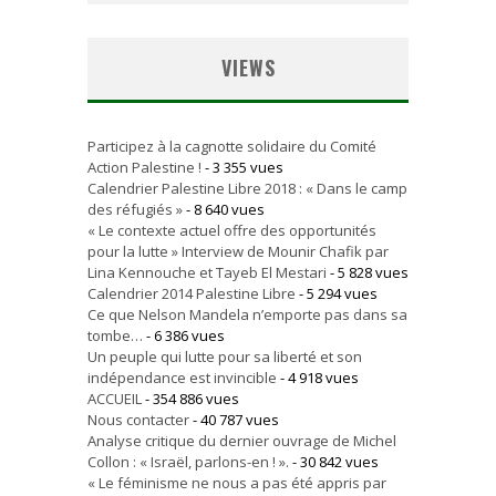
VIEWS
Participez à la cagnotte solidaire du Comité
Action Palestine !
- 3 355 vues
Calendrier Palestine Libre 2018 : « Dans le camp
des réfugiés »
- 8 640 vues
« Le contexte actuel offre des opportunités
pour la lutte » Interview de Mounir Chafik par
Lina Kennouche et Tayeb El Mestari
- 5 828 vues
Calendrier 2014 Palestine Libre
- 5 294 vues
Ce que Nelson Mandela n’emporte pas dans sa
tombe…
- 6 386 vues
Un peuple qui lutte pour sa liberté et son
indépendance est invincible
- 4 918 vues
ACCUEIL
- 354 886 vues
Nous contacter
- 40 787 vues
Analyse critique du dernier ouvrage de Michel
Collon : « Israël, parlons-en ! ».
- 30 842 vues
« Le féminisme ne nous a pas été appris par