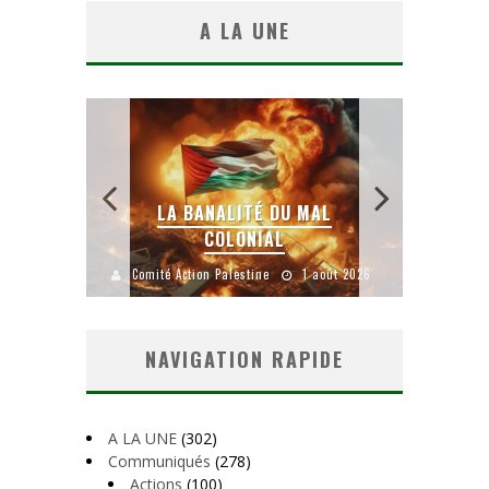
A LA UNE
 SANS
E LE
LA BANALITÉ DU MAL
COLONIAL
Y
uillet 2026
Comité Action Palestine
1 août 2026
Comité A
NAVIGATION RAPIDE
A LA UNE
(302)
Communiqués
(278)
Actions
(100)