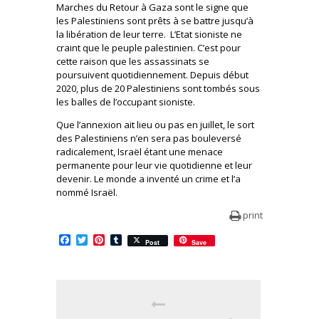
Marches du Retour à Gaza sont le signe que
les Palestiniens sont prêts à se battre jusqu’à
la libération de leur terre. L’Etat sioniste ne
craint que le peuple palestinien. C’est pour
cette raison que les assassinats se
poursuivent quotidiennement. Depuis début
2020, plus de 20 Palestiniens sont tombés sous
les balles de l’occupant sioniste.
Que l’annexion ait lieu ou pas en juillet, le sort
des Palestiniens n’en sera pas bouleversé
radicalement, Israël étant une menace
permanente pour leur vie quotidienne et leur
devenir. Le monde a inventé un crime et l’a
nommé Israël.
print
Facebook
Twitter
Pinterest
Tumblr
Post
Save