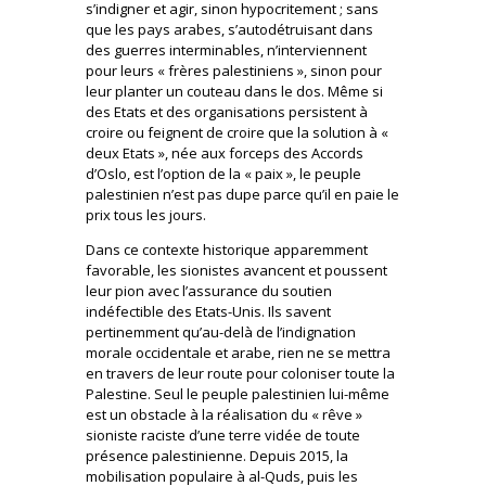
s’indigner et agir, sinon hypocritement ; sans
que les pays arabes, s’autodétruisant dans
des guerres interminables, n’interviennent
pour leurs « frères palestiniens », sinon pour
leur planter un couteau dans le dos. Même si
des Etats et des organisations persistent à
croire ou feignent de croire que la solution à «
deux Etats », née aux forceps des Accords
d’Oslo, est l’option de la « paix », le peuple
palestinien n’est pas dupe parce qu’il en paie le
prix tous les jours.
Dans ce contexte historique apparemment
favorable, les sionistes avancent et poussent
leur pion avec l’assurance du soutien
indéfectible des Etats-Unis. Ils savent
pertinemment qu’au-delà de l’indignation
morale occidentale et arabe, rien ne se mettra
en travers de leur route pour coloniser toute la
Palestine. Seul le peuple palestinien lui-même
est un obstacle à la réalisation du « rêve »
sioniste raciste d’une terre vidée de toute
présence palestinienne. Depuis 2015, la
mobilisation populaire à al-Quds, puis les