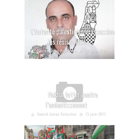
L’Autorité palestinienne assassine
les résistants !
Comité Action Palestine
26 juin 2021
Nakba: lutter contre
l’anéantissement
Comité Action Palestine
13 juin 2017