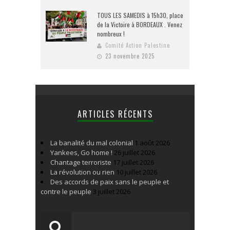
TOUS LES SAMEDIS à 15h30, place
de la Victoire à BORDEAUX . Venez
nombreux !
Comité Action Palestine
23 novembre 2025
ARTICLES RÉCENTS
La banalité du mal colonial
1 août 2026
Yankees, Go home !
26 juillet 2026
Chantage terroriste
17 juillet 2026
La révolution ou rien
10 juillet 2026
Des accords de paix sans le peuple et
contre le peuple
3 juillet 2026