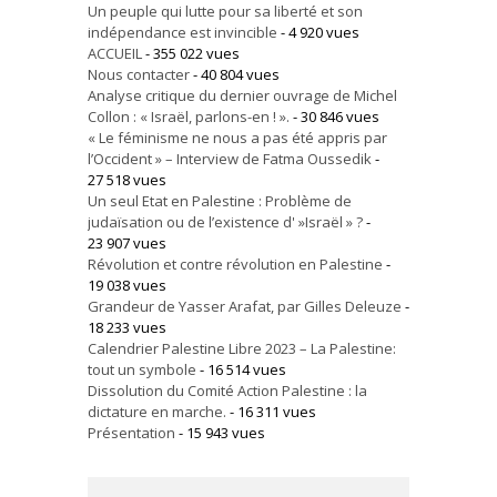
Un peuple qui lutte pour sa liberté et son
indépendance est invincible
- 4 920 vues
ACCUEIL
- 355 022 vues
Nous contacter
- 40 804 vues
Analyse critique du dernier ouvrage de Michel
Collon : « Israël, parlons-en ! ».
- 30 846 vues
« Le féminisme ne nous a pas été appris par
l’Occident » – Interview de Fatma Oussedik
-
27 518 vues
Un seul Etat en Palestine : Problème de
judaïsation ou de l’existence d' »Israël » ?
-
23 907 vues
Révolution et contre révolution en Palestine
-
19 038 vues
Grandeur de Yasser Arafat, par Gilles Deleuze
-
18 233 vues
Calendrier Palestine Libre 2023 – La Palestine:
tout un symbole
- 16 514 vues
Dissolution du Comité Action Palestine : la
dictature en marche.
- 16 311 vues
Présentation
- 15 943 vues