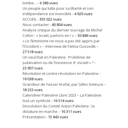
tombe…
- 6 386 vues
Un peuple qui lutte pour sa liberté et son
indépendance est invincible
- 4 920 vues
ACCUEIL
- 355 022 vues
Nous contacter
- 40 804 vues
Analyse critique du dernier ouvrage de Michel
Collon : « Israël, parlons-en ! ».
- 30 846 vues
« Le féminisme ne nous a pas été appris par
l’Occident » – Interview de Fatma Oussedik
-
27 518 vues
Un seul Etat en Palestine : Problème de
judaïsation ou de l’existence d' »Israël » ?
-
23 907 vues
Révolution et contre révolution en Palestine
-
19 038 vues
Grandeur de Yasser Arafat, par Gilles Deleuze
-
18 233 vues
Calendrier Palestine Libre 2023 – La Palestine:
tout un symbole
- 16 514 vues
Dissolution du Comité Action Palestine : la
dictature en marche.
- 16 311 vues
Présentation
- 15 943 vues