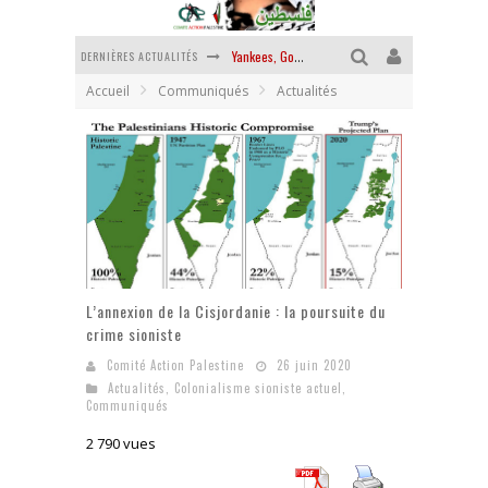
DERNIÈRES ACTUALITÉS
Yankees, Go home !
Accueil
Communiqués
Actualités
Chantage terroriste
La révolution ou rien
Des accords de paix sans le peuple et contre le peuple
La guerre sioniste, la guerre démographique
La banalité du mal colonial
L’annexion de la Cisjordanie : la poursuite du
crime sioniste
Comité Action Palestine
26 juin 2020
Actualités
,
Colonialisme sioniste actuel
,
Communiqués
2 790 vues