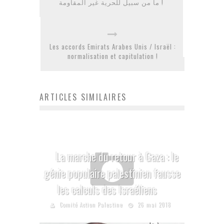
ما من سبيل للحرية غير المقاومة !
Les accords Emirats Arabes Unis / Israël :
normalisation et capitulation !
ARTICLES SIMILAIRES
La marche du retour à Gaza : le
génie populaire palestinien fausse
les calculs des Israéliens
Comité Action Palestine
26 mai 2018