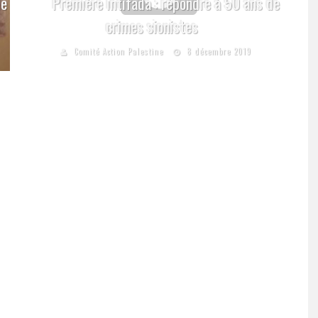
le
Première intifada : répondre à 50 ans de
crimes sionistes
Comité Action Palestine
8 décembre 2019