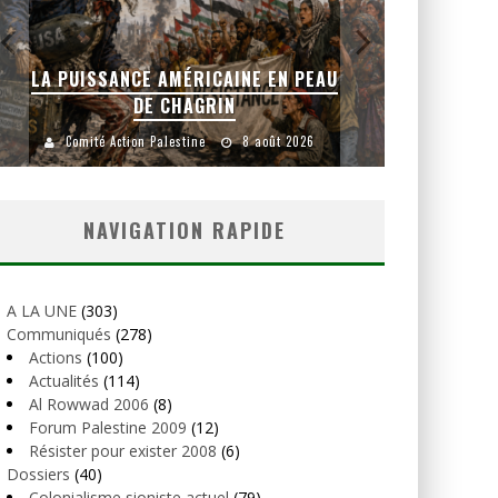
LA PUISSANCE AMÉRICAINE EN PEAU
DE CHAGRIN
LA B
Comité Action Palestine
8 août 2026
Comit
NAVIGATION RAPIDE
A LA UNE
(303)
Communiqués
(278)
Actions
(100)
Actualités
(114)
Al Rowwad 2006
(8)
Forum Palestine 2009
(12)
Résister pour exister 2008
(6)
Dossiers
(40)
Colonialisme sioniste actuel
(79)