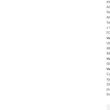
es
A
N
An
Is
« 
l’
v
Un
de
Ré
v
Gr
v
Ca
s
Di
m
Pr