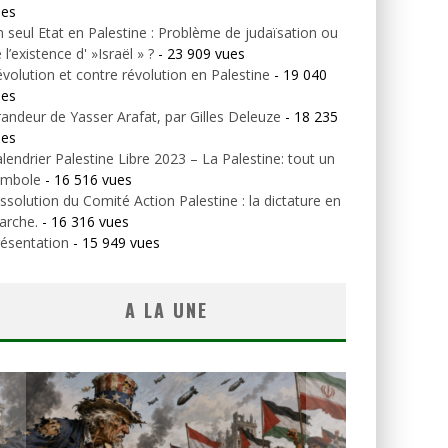
ues
 seul Etat en Palestine : Problème de judaïsation ou
 l’existence d' »Israël » ?
- 23 909 vues
volution et contre révolution en Palestine
- 19 040
ues
andeur de Yasser Arafat, par Gilles Deleuze
- 18 235
ues
lendrier Palestine Libre 2023 – La Palestine: tout un
ymbole
- 16 516 vues
ssolution du Comité Action Palestine : la dictature en
arche.
- 16 316 vues
ésentation
- 15 949 vues
A LA UNE