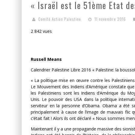
« Israël est le 51ème Etat d
LA RÉVOLUTION OU RIEN
Comité Action Palestine
11 novembre 2016
LA PUISSANCE AMÉRICAIN
2 842 vues
Russell Means
Calendrier Palestine Libre 2016 « Palestine: la bouss
« La politique mise en œuvre contre les Palestiniens
Le Mouvement des Indiens d’Amérique constate que le
les Palestiniens sont les Indiens d’Amérique du Moy
Unis. Le pouvoir des USA dans la politique internat
serviteur en la personne d’Obama. Obama a été sé
principalement à cause de l’image de mauvais flic
c’était fait ! Alors ils ont déclaré « Nous sommes mer
Maintenant il y a une propagande massive des sionis