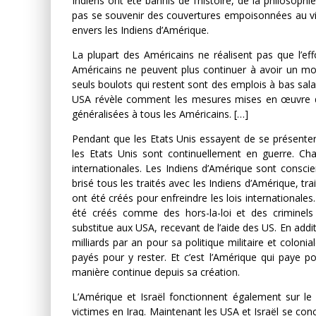
Indiens ont été bannis de l’histoire, de la philosoph
pas se souvenir des couvertures empoisonnées au viru
envers les Indiens d’Amérique.
La plupart des Américains ne réalisent pas que l’e
Américains ne peuvent plus continuer à avoir un mo
seuls boulots qui restent sont des emplois à bas sala
USA révèle comment les mesures mises en œuvre da
généralisées à tous les Américains. […]
Pendant que les Etats Unis essayent de se présenter 
les Etats Unis sont continuellement en guerre. Cha
internationales. Les Indiens d’Amérique sont consci
brisé tous les traités avec les Indiens d’Amérique, tr
ont été créés pour enfreindre les lois internationales.
été créés comme des hors-la-loi et des criminels et
substitue aux USA, recevant de l’aide des US. En addi
milliards par an pour sa politique militaire et colon
payés pour y rester. Et c’est l’Amérique qui paye p
manière continue depuis sa création.
L’Amérique et Israël fonctionnent également sur 
victimes en Iraq. Maintenant les USA et Israël se conc