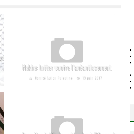
es
Nakba: lutter contre l’anéantissement
Comité Action Palestine
13 juin 2017