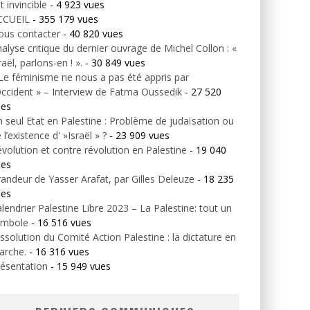
t invincible
- 4 923 vues
CCUEIL
- 355 179 vues
ous contacter
- 40 820 vues
alyse critique du dernier ouvrage de Michel Collon : «
raël, parlons-en ! ».
- 30 849 vues
Le féminisme ne nous a pas été appris par
Occident » – Interview de Fatma Oussedik
- 27 520
ues
 seul Etat en Palestine : Problème de judaïsation ou
 l’existence d' »Israël » ?
- 23 909 vues
volution et contre révolution en Palestine
- 19 040
ues
andeur de Yasser Arafat, par Gilles Deleuze
- 18 235
ues
lendrier Palestine Libre 2023 – La Palestine: tout un
ymbole
- 16 516 vues
ssolution du Comité Action Palestine : la dictature en
arche.
- 16 316 vues
ésentation
- 15 949 vues