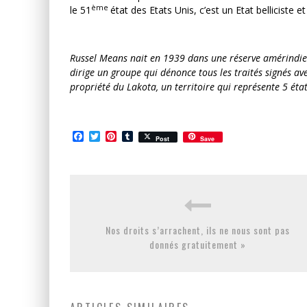
ème
le 51
état des Etats Unis, c’est un Etat belliciste et
Russel Means nait en 1939 dans une réserve amérindienn
dirige un groupe qui dénonce tous les traités signés av
propriété du Lakota, un territoire qui représente 5 éta
Facebook
Twitter
Pinterest
Tumblr
Post
Save
Nos droits s’arrachent, ils ne nous sont pas
donnés gratuitement »