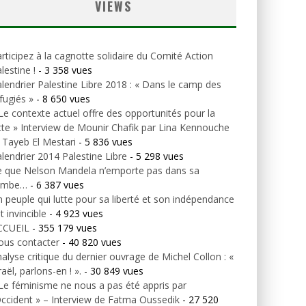
VIEWS
rticipez à la cagnotte solidaire du Comité Action
lestine !
- 3 358 vues
lendrier Palestine Libre 2018 : « Dans le camp des
fugiés »
- 8 650 vues
Le contexte actuel offre des opportunités pour la
tte » Interview de Mounir Chafik par Lina Kennouche
 Tayeb El Mestari
- 5 836 vues
lendrier 2014 Palestine Libre
- 5 298 vues
e que Nelson Mandela n’emporte pas dans sa
ombe…
- 6 387 vues
 peuple qui lutte pour sa liberté et son indépendance
t invincible
- 4 923 vues
CCUEIL
- 355 179 vues
ous contacter
- 40 820 vues
alyse critique du dernier ouvrage de Michel Collon : «
raël, parlons-en ! ».
- 30 849 vues
Le féminisme ne nous a pas été appris par
Occident » – Interview de Fatma Oussedik
- 27 520