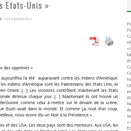
es Etats-Unis »
D
ES ACCORDS DE PAIX SANS LE PEUPLE ET CONTRE LE PEUPLE
Les calendriers
Pa
E EN PEAU DE CHAGRIN
Pa
Ca
ré
« 
lu
et
Ca
ole des opprimés »
C
 aujourd’hui l’a été auparavant contre les Indiens d’Amérique.
t
s Indiens d’Amérique sont les Palestiniens des Etats Unis, et
Un
en Orient. […] Les sionistes contrôlent maintenant les Etats
es
ionale diminue chaque jour. […] Maintenant ils ont trouvé un
A
lectionné comme celui à mettre sur le devant de la scène,
N
 que Bush avait dans le monde. Et comme ça, tout d’un coup,
An
veilleux, nous avons élu un Noir à la Présidence ».
Is
« 
tes et des USA. Les deux pays sont des menteurs. Aux USA, les
l’