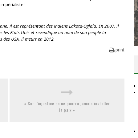
 impérialiste !
e. Il est représentant des Indiens Lakota-Oglala. En 2007, il
LA RÉVOLUTION OU RIEN
ec les Etats-Unis et revendique au nom de son peuple la
ts des USA. Il meurt en 2012.
Comité Action Palestine
10 juillet 2026
print
« Sur l’injustice on ne pourra jamais installer
la paix »