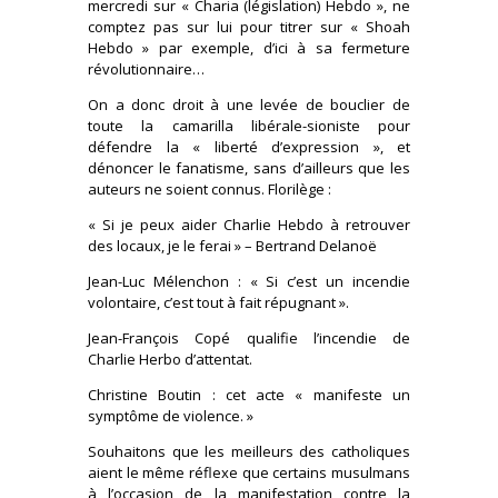
mercredi sur « Charia (législation) Hebdo », ne
comptez pas sur lui pour titrer sur « Shoah
Hebdo » par exemple, d’ici à sa fermeture
révolutionnaire…
On a donc droit à une levée de bouclier de
toute la camarilla libérale-sioniste pour
défendre la « liberté d’expression », et
dénoncer le fanatisme, sans d’ailleurs que les
auteurs ne soient connus. Florilège :
« Si je peux aider Charlie Hebdo à retrouver
des locaux, je le ferai » – Bertrand Delanoë
Jean-Luc Mélenchon : « Si c’est un incendie
volontaire, c’est tout à fait répugnant ».
Jean-François Copé qualifie l’incendie de
Charlie Herbo d’attentat.
Christine Boutin : cet acte « manifeste un
symptôme de violence. »
Souhaitons que les meilleurs des catholiques
aient le même réflexe que certains musulmans
à l’occasion de la manifestation contre la