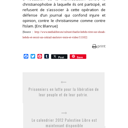
christianophobie à laquelle ils ont participé, et
refusent de s’associer à cette opération de
défense d’un journal qui confond injure et
opinion, contre le christianisme comme contre
l’Islam. [Eric Blanrue]
[
Source :
http://www.medialibre.eu/culture/charlie-hebdo-titre-sur-shoah-
hebdo-et-recoit-un-coktail-molotov-texte-et-video/11102
]
print
Facebook
Twitter
Pinterest
Tumblr
Post
Save
Prisonniers en lutte pour la libération de
leur peuple et de leur patrie.
Le calendrier 2012 Palestine Libre est
maintenant disponible