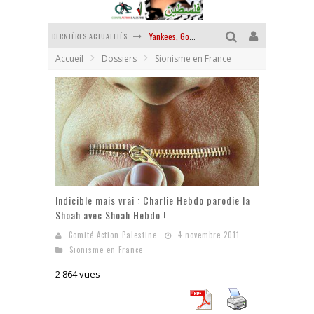
DERNIÈRES ACTUALITÉS
Yankees, Go home !
Accueil
Dossiers
Sionisme en France
Chantage terroriste
La révolution ou rien
Des accords de paix sans le peuple et contre le peuple
La guerre sioniste, la guerre démographique
La banalité du mal colonial
Indicible mais vrai : Charlie Hebdo parodie la
Shoah avec Shoah Hebdo !
Comité Action Palestine
4 novembre 2011
Sionisme en France
2 864 vues