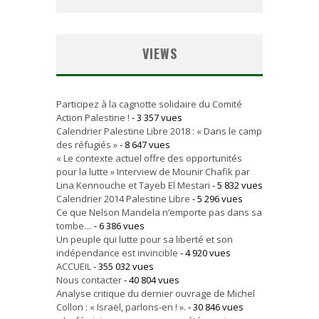
VIEWS
Participez à la cagnotte solidaire du Comité
Action Palestine !
- 3 357 vues
Calendrier Palestine Libre 2018 : « Dans le camp
des réfugiés »
- 8 647 vues
« Le contexte actuel offre des opportunités
pour la lutte » Interview de Mounir Chafik par
Lina Kennouche et Tayeb El Mestari
- 5 832 vues
Calendrier 2014 Palestine Libre
- 5 296 vues
Ce que Nelson Mandela n’emporte pas dans sa
tombe…
- 6 386 vues
Un peuple qui lutte pour sa liberté et son
indépendance est invincible
- 4 920 vues
ACCUEIL
- 355 032 vues
Nous contacter
- 40 804 vues
Analyse critique du dernier ouvrage de Michel
Collon : « Israël, parlons-en ! ».
- 30 846 vues