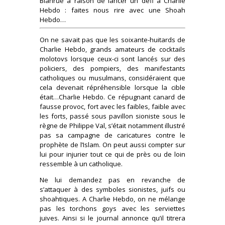
Blanrue a raison de lancer un défi à Charlie
Hebdo : faites nous rire avec une Shoah
Hebdo…
On ne savait pas que les soixante-huitards de
Charlie Hebdo, grands amateurs de cocktails
molotovs lorsque ceux-ci sont lancés sur des
policiers, des pompiers, des manifestants
catholiques ou musulmans, considéraient que
cela devenait répréhensible lorsque la cible
était…Charlie Hebdo. Ce répugnant canard de
fausse provoc, fort avec les faibles, faible avec
les forts, passé sous pavillon sioniste sous le
règne de Philippe Val, s’était notamment illustré
pas sa campagne de caricatures contre le
prophète de l’Islam. On peut aussi compter sur
lui pour injurier tout ce qui de près ou de loin
ressemble à un catholique.
Ne lui demandez pas en revanche de
s’attaquer à des symboles sionistes, juifs ou
shoahtiques. A Charlie Hebdo, on ne mélange
pas les torchons goys avec les serviettes
juives. Ainsi si le journal annonce qu’il titrera