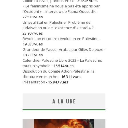
Collon : « Israël, parlons-en ! ».
- 30 846 vues
« Le féminisme ne nous a pas été appris par
l’Occident » – Interview de Fatma Oussedik
-
27 518 vues
Un seul Etat en Palestine : Problème de
judaïsation ou de l’existence d' »Israël » ?
-
23 907 vues
Révolution et contre révolution en Palestine
-
19 038 vues
Grandeur de Yasser Arafat, par Gilles Deleuze
-
18 233 vues
Calendrier Palestine Libre 2023 – La Palestine:
tout un symbole
- 16 514 vues
Dissolution du Comité Action Palestine : la
dictature en marche.
- 16 311 vues
Présentation
- 15 943 vues
A LA UNE