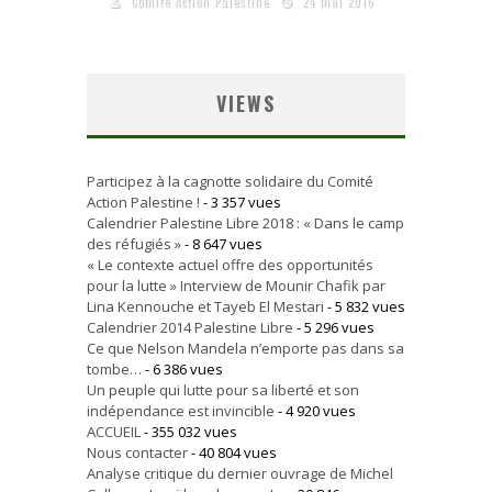
Comité Action Palestine
24 mai 2016
VIEWS
Participez à la cagnotte solidaire du Comité
Action Palestine !
- 3 357 vues
Calendrier Palestine Libre 2018 : « Dans le camp
des réfugiés »
- 8 647 vues
« Le contexte actuel offre des opportunités
pour la lutte » Interview de Mounir Chafik par
Lina Kennouche et Tayeb El Mestari
- 5 832 vues
Calendrier 2014 Palestine Libre
- 5 296 vues
Ce que Nelson Mandela n’emporte pas dans sa
tombe…
- 6 386 vues
Un peuple qui lutte pour sa liberté et son
indépendance est invincible
- 4 920 vues
ACCUEIL
- 355 032 vues
Nous contacter
- 40 804 vues
Analyse critique du dernier ouvrage de Michel