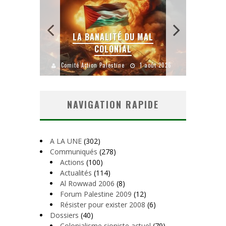
 SANS
E LE
LA BANALITÉ DU MAL
COLONIAL
Y
uillet 2026
Comité Action Palestine
1 août 2026
Comité A
NAVIGATION RAPIDE
A LA UNE
(302)
Communiqués
(278)
Actions
(100)
Actualités
(114)
Al Rowwad 2006
(8)
Forum Palestine 2009
(12)
Résister pour exister 2008
(6)
Dossiers
(40)
Colonialisme sioniste actuel
(79)