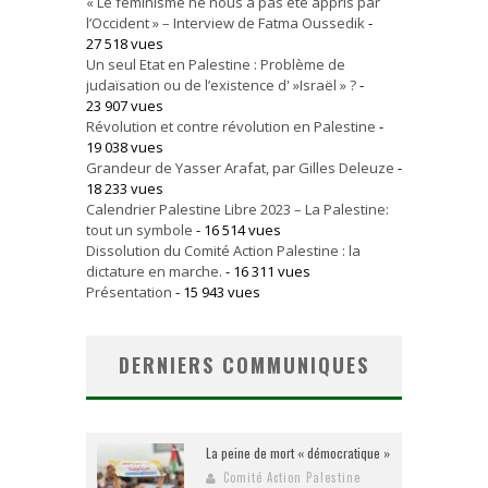
« Le féminisme ne nous a pas été appris par
l’Occident » – Interview de Fatma Oussedik
-
27 518 vues
Un seul Etat en Palestine : Problème de
judaïsation ou de l’existence d' »Israël » ?
-
23 907 vues
Révolution et contre révolution en Palestine
-
19 038 vues
Grandeur de Yasser Arafat, par Gilles Deleuze
-
18 233 vues
Calendrier Palestine Libre 2023 – La Palestine:
tout un symbole
- 16 514 vues
Dissolution du Comité Action Palestine : la
dictature en marche.
- 16 311 vues
Présentation
- 15 943 vues
DERNIERS COMMUNIQUES
La peine de mort « démocratique »
Comité Action Palestine