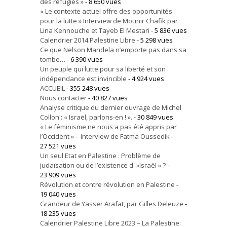
des réfugiés »
- 8 650 vues
« Le contexte actuel offre des opportunités
pour la lutte » Interview de Mounir Chafik par
Lina Kennouche et Tayeb El Mestari
- 5 836 vues
Calendrier 2014 Palestine Libre
- 5 298 vues
Ce que Nelson Mandela n’emporte pas dans sa
tombe…
- 6 390 vues
Un peuple qui lutte pour sa liberté et son
indépendance est invincible
- 4 924 vues
ACCUEIL
- 355 248 vues
Nous contacter
- 40 827 vues
Analyse critique du dernier ouvrage de Michel
Collon : « Israël, parlons-en ! ».
- 30 849 vues
« Le féminisme ne nous a pas été appris par
l’Occident » – Interview de Fatma Oussedik
-
27 521 vues
Un seul Etat en Palestine : Problème de
judaïsation ou de l’existence d' »Israël » ?
-
23 909 vues
Révolution et contre révolution en Palestine
-
19 040 vues
Grandeur de Yasser Arafat, par Gilles Deleuze
-
18 235 vues
Calendrier Palestine Libre 2023 – La Palestine: