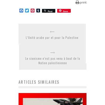
print
Facebook
Twitter
Pinterest
Tumblr
Post
Save
L’Unité arabe par et pour la Palestine
Le sionisme n’est pas venu à bout de la
Nation palestinienne
ARTICLES SIMILAIRES