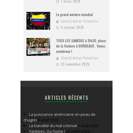
1 mars 2026
Le grand western mondial
Comité Action Palestine
5 janvier 2026
TOUS LES SAMEDIS à 15h30, place
de la Victoire à BORDEAUX . Venez
nombreux !
Comité Action Palestine
23 novembre 2025
ARTICLES RÉCENTS
La puissance américaine en peau de
chagrin
8 août 2026
La banalité du mal colonial
1 août 2026
Yankees, Go home !
26 juillet 2026