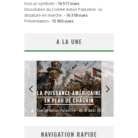
tout un symbole
- 16 517 vues
Dissolution du Comité Action Palestine : la
dictature en marche.
- 16 318 vues
Présentation
- 15 950 vues
A LA UNE
LA PUISSANCE AMÉRICAINE
L
IEN
EN PEAU DE CHAGRIN
uillet 2026
Comité Action Palestine
8 août 2026
Comité
NAVIGATION RAPIDE