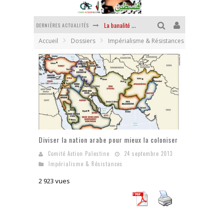
DERNIÈRES ACTUALITÉS
La banalité du mal colonial
Accueil
Dossiers
Impérialisme & Résistances
Yankees, Go home !
Chantage terroriste
La révolution ou rien
Des accords de paix sans le peuple et contre le peuple
La puissance américaine en peau de chagrin
Diviser la nation arabe pour mieux la coloniser
Comité Action Palestine
24 septembre 2013
Impérialisme & Résistances
2 923 vues