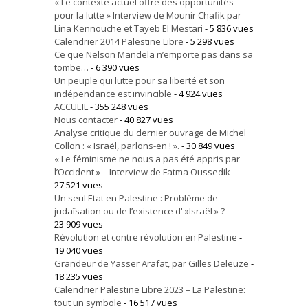
« Le contexte actuel offre des opportunités
pour la lutte » Interview de Mounir Chafik par
Lina Kennouche et Tayeb El Mestari
- 5 836 vues
Calendrier 2014 Palestine Libre
- 5 298 vues
Ce que Nelson Mandela n’emporte pas dans sa
tombe…
- 6 390 vues
Un peuple qui lutte pour sa liberté et son
indépendance est invincible
- 4 924 vues
ACCUEIL
- 355 248 vues
Nous contacter
- 40 827 vues
Analyse critique du dernier ouvrage de Michel
Collon : « Israël, parlons-en ! ».
- 30 849 vues
« Le féminisme ne nous a pas été appris par
l’Occident » – Interview de Fatma Oussedik
-
27 521 vues
Un seul Etat en Palestine : Problème de
judaïsation ou de l’existence d' »Israël » ?
-
23 909 vues
Révolution et contre révolution en Palestine
-
19 040 vues
Grandeur de Yasser Arafat, par Gilles Deleuze
-
18 235 vues
Calendrier Palestine Libre 2023 – La Palestine:
tout un symbole
- 16 517 vues