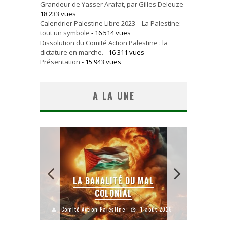
Grandeur de Yasser Arafat, par Gilles Deleuze
-
18 233 vues
Calendrier Palestine Libre 2023 – La Palestine:
tout un symbole
- 16 514 vues
Dissolution du Comité Action Palestine : la
dictature en marche.
- 16 311 vues
Présentation
- 15 943 vues
A LA UNE
AL
YANKEES, GO HOME !
CH
août 2026
Comité Action Palestine
26 juillet 2026
Comité A