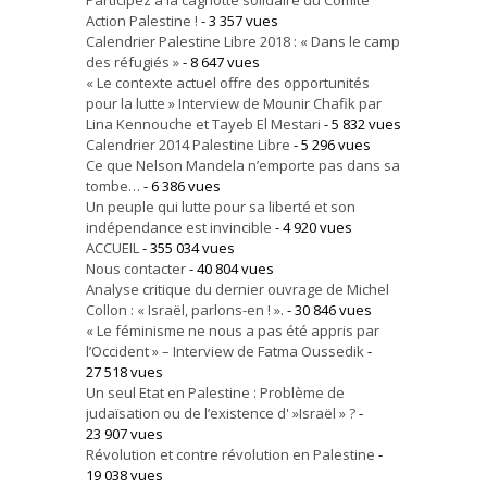
Participez à la cagnotte solidaire du Comité
Action Palestine !
- 3 357 vues
Calendrier Palestine Libre 2018 : « Dans le camp
des réfugiés »
- 8 647 vues
« Le contexte actuel offre des opportunités
pour la lutte » Interview de Mounir Chafik par
Lina Kennouche et Tayeb El Mestari
- 5 832 vues
Calendrier 2014 Palestine Libre
- 5 296 vues
Ce que Nelson Mandela n’emporte pas dans sa
tombe…
- 6 386 vues
Un peuple qui lutte pour sa liberté et son
indépendance est invincible
- 4 920 vues
ACCUEIL
- 355 034 vues
Nous contacter
- 40 804 vues
Analyse critique du dernier ouvrage de Michel
Collon : « Israël, parlons-en ! ».
- 30 846 vues
« Le féminisme ne nous a pas été appris par
l’Occident » – Interview de Fatma Oussedik
-
27 518 vues
Un seul Etat en Palestine : Problème de
judaïsation ou de l’existence d' »Israël » ?
-
23 907 vues
Révolution et contre révolution en Palestine
-
19 038 vues