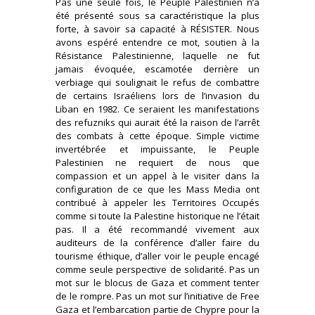
Pas une seule fois, le Peuple Palestinien n’a
été présenté sous sa caractéristique la plus
forte, à savoir sa capacité à RÉSISTER. Nous
avons espéré entendre ce mot, soutien à la
Résistance Palestinienne, laquelle ne fut
jamais évoquée, escamotée derrière un
verbiage qui soulignait le refus de combattre
de certains Israéliens lors de l’invasion du
Liban en 1982. Ce seraient les manifestations
des refuzniks qui aurait été la raison de l’arrêt
des combats à cette époque. Simple victime
invertébrée et impuissante, le Peuple
Palestinien ne requiert de nous que
compassion et un appel à le visiter dans la
configuration de ce que les Mass Media ont
contribué à appeler les Territoires Occupés
comme si toute la Palestine historique ne l’était
pas. Il a été recommandé vivement aux
auditeurs de la conférence d’aller faire du
tourisme éthique, d’aller voir le peuple encagé
comme seule perspective de solidarité. Pas un
mot sur le blocus de Gaza et comment tenter
de le rompre. Pas un mot sur l’initiative de Free
Gaza et l’embarcation partie de Chypre pour la