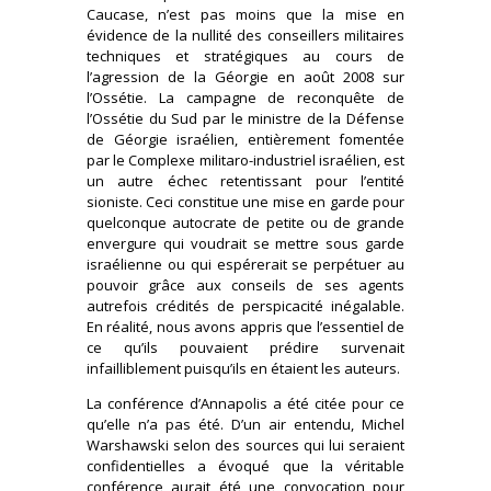
Caucase, n’est pas moins que la mise en
évidence de la nullité des conseillers militaires
techniques et stratégiques au cours de
l’agression de la Géorgie en août 2008 sur
l’Ossétie. La campagne de reconquête de
l’Ossétie du Sud par le ministre de la Défense
de Géorgie israélien, entièrement fomentée
par le Complexe militaro-industriel israélien, est
un autre échec retentissant pour l’entité
sioniste. Ceci constitue une mise en garde pour
quelconque autocrate de petite ou de grande
envergure qui voudrait se mettre sous garde
israélienne ou qui espérerait se perpétuer au
pouvoir grâce aux conseils de ses agents
autrefois crédités de perspicacité inégalable.
En réalité, nous avons appris que l’essentiel de
ce qu’ils pouvaient prédire survenait
infailliblement puisqu’ils en étaient les auteurs.
La conférence d’Annapolis a été citée pour ce
qu’elle n’a pas été. D’un air entendu, Michel
Warshawski selon des sources qui lui seraient
confidentielles a évoqué que la véritable
conférence aurait été une convocation pour