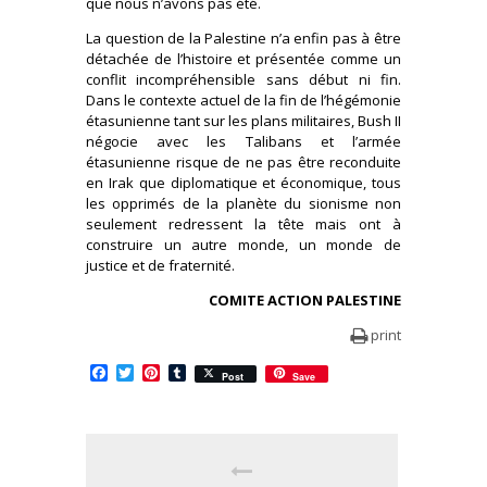
que nous n’avons pas été.
La question de la Palestine n’a enfin pas à être
détachée de l’histoire et présentée comme un
conflit incompréhensible sans début ni fin.
Dans le contexte actuel de la fin de l’hégémonie
étasunienne tant sur les plans militaires, Bush II
négocie avec les Talibans et l’armée
étasunienne risque de ne pas être reconduite
en Irak que diplomatique et économique, tous
les opprimés de la planète du sionisme non
seulement redressent la tête mais ont à
construire un autre monde, un monde de
justice et de fraternité.
COMITE ACTION PALESTINE
print
Facebook
Twitter
Pinterest
Tumblr
Post
Save