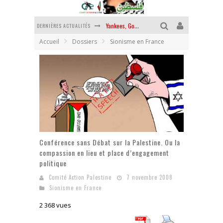
DERNIÈRES ACTUALITÉS
Chantage terroriste
Accueil
Dossiers
Sionisme en France
La révolution ou rien
Des accords de paix sans le peuple et contre le peuple
La guerre sioniste, la guerre démographique
La banalité du mal colonial
Yankees, Go home !
Conférence sans Débat sur la Palestine. Ou la
compassion en lieu et place d’engagement
politique
Comité Action Palestine
7 novembre 2008
Sionisme en France
2 368 vues