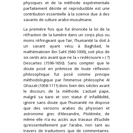
physiques et de la méthode expérimentale
parfaitement décrite et reproductible est une
contribution essentielle à la science due à des
savants de culture arabo-musulmane.
La première fois que fut énoncée la loi de la
réfraction de la lumière dans un corps plus ou
moins réfringeant que l’air, l’humanité la doit à
un savant ayant vécu à Baghdad, le
mathématicien Ibn Sahl (940-1000), soit plus de
six cents ans avant que ne la « redécouvre » ( ?)
Descartes (1596-1650). Sans compter que le
doute posé en prémisse de toute réflexion
philosophique fut posé comme principe
méthodologique par l’immense philosophe Al
Ghazali (1058-1111) donc bien des siècles avant
le discours de la méthode. L’actuel pape,
malgré sa tiare et son statut d’ infaillibilité,
ignore sans doute que l’humanité ne dispose
que des versions arabes du physicien et
astronome grec d’Alexandre, Ptolémée, de
même elle n’a eu accès aux travaux d’Euclide
qu‘essentiellement par l’arabe, non tant au
travers de traductions que de commentaires.