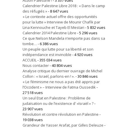
Action Palestine !
- 3 357 vues
Calendrier Palestine Libre 2018 : « Dans le camp
des réfugiés »
- 8 647 vues
« Le contexte actuel offre des opportunités
pour la lutte » Interview de Mounir Chafik par
Lina Kennouche et Tayeb El Mestari
- 5 832 vues
Calendrier 2014 Palestine Libre
- 5 296 vues
Ce que Nelson Mandela n’emporte pas dans sa
tombe…
- 6 386 vues
Un peuple qui lutte pour sa liberté et son
indépendance est invincible
- 4 920 vues
ACCUEIL
- 355 034 vues
Nous contacter
- 40 804 vues
Analyse critique du dernier ouvrage de Michel
Collon : « Israël, parlons-en ! ».
- 30 846 vues
« Le féminisme ne nous a pas été appris par
l’Occident » – Interview de Fatma Oussedik
-
27 518 vues
Un seul Etat en Palestine : Problème de
judaïsation ou de l’existence d' »Israël » ?
-
23 907 vues
Révolution et contre révolution en Palestine
-
19 038 vues
Grandeur de Yasser Arafat, par Gilles Deleuze
-