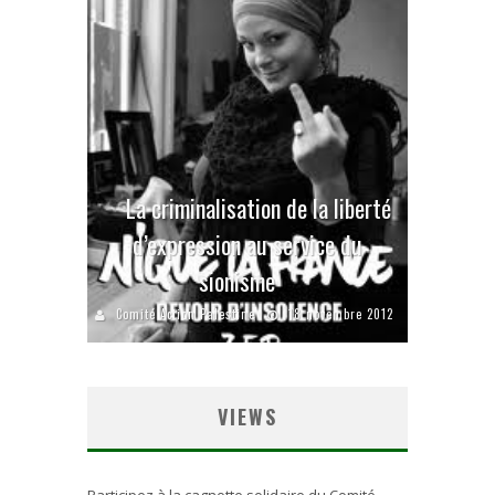
La criminalisation de la liberté
d’expression au service du
sionisme
Comité Action Palestine
18 novembre 2012
VIEWS