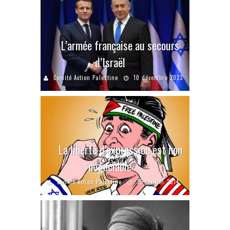
L’armée française au secours
d’Israël
Comité Action Palestine
10 décembre 2023
La liberté d’expression est non
négociable
Comité Action Palestine
25 janvier 2014