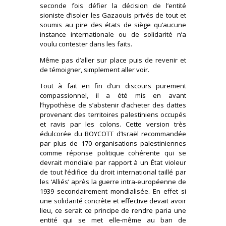
seconde fois défier la décision de l’entité
sioniste d’isoler les Gazaouis privés de tout et
soumis au pire des états de siège qu’aucune
instance internationale ou de solidarité n’a
voulu contester dans les faits.
Même pas d’aller sur place puis de revenir et
de témoigner, simplement aller voir.
Tout à fait en fin d’un discours purement
compassionnel, il a été mis en avant
l’hypothèse de s’abstenir d’acheter des dattes
provenant des territoires palestiniens occupés
et ravis par les colons. Cette version très
édulcorée du BOYCOTT d’Israël recommandée
par plus de 170 organisations palestiniennes
comme réponse politique cohérente qui se
devrait mondiale par rapport à un État violeur
de tout l’édifice du droit international taillé par
les ‘Alliés’ après la guerre intra-européenne de
1939 secondairement mondialisée. En effet si
une solidarité concrète et effective devait avoir
lieu, ce serait ce principe de rendre paria une
entité qui se met elle-même au ban de