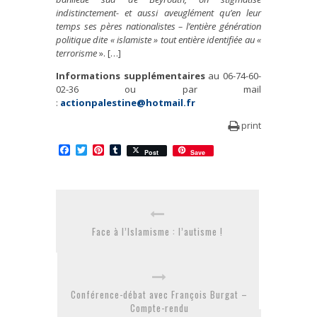
indistinctement- et aussi aveuglément qu’en leur
temps ses pères nationalistes – l’entière génération
politique dite « islamiste » tout entière identifiée au «
terrorisme
». […]
Informations supplémentaires
au 06-74-60-
02-36 ou par mail
:
actionpalestine@hotmail.fr
print
Facebook
Twitter
Pinterest
Tumblr
Post
Save
Face à l’Islamisme : l’autisme !
Conférence-débat avec François Burgat –
Compte-rendu