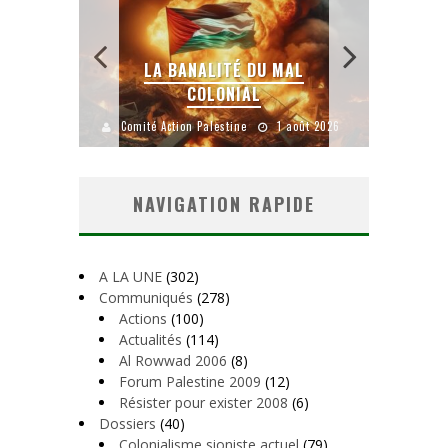
 SANS
E LE
LA BANALITÉ DU MAL
COLONIAL
Y
uillet 2026
Comité Action Palestine
1 août 2026
Comité A
NAVIGATION RAPIDE
A LA UNE
(302)
Communiqués
(278)
Actions
(100)
Actualités
(114)
Al Rowwad 2006
(8)
Forum Palestine 2009
(12)
Résister pour exister 2008
(6)
Dossiers
(40)
Colonialisme sioniste actuel
(79)