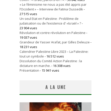
« Le féminisme ne nous a pas été appris par
l’Occident » – Interview de Fatma Oussedik
-
27 515 vues
Un seul Etat en Palestine : Problème de
judaïsation ou de l’existence d' »Israël » ?
-
23 904 vues
Révolution et contre révolution en Palestine
-
19 037 vues
Grandeur de Yasser Arafat, par Gilles Deleuze
-
18 231 vues
Calendrier Palestine Libre 2023 – La Palestine:
tout un symbole
- 16 512 vues
Dissolution du Comité Action Palestine : la
dictature en marche.
- 16 308 vues
Présentation
- 15 941 vues
A LA UNE