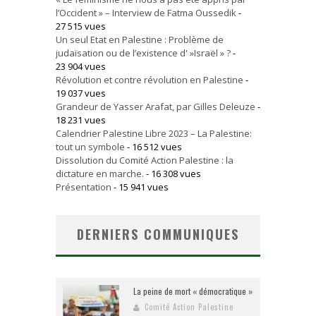
l’Occident » – Interview de Fatma Oussedik
-
27 515 vues
Un seul Etat en Palestine : Problème de
judaïsation ou de l’existence d' »Israël » ?
-
23 904 vues
Révolution et contre révolution en Palestine
-
19 037 vues
Grandeur de Yasser Arafat, par Gilles Deleuze
-
18 231 vues
Calendrier Palestine Libre 2023 – La Palestine:
tout un symbole
- 16 512 vues
Dissolution du Comité Action Palestine : la
dictature en marche.
- 16 308 vues
Présentation
- 15 941 vues
DERNIERS COMMUNIQUES
La peine de mort « démocratique »
Comité Action Palestine