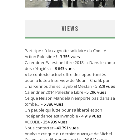
VIEWS
Participez à la cagnotte solidaire du Comité
Action Palestine !
- 3 355 vues
Calendrier Palestine Libre 2018 : « Dans le camp
des réfugiés »
- 8 643 vues
« Le contexte actuel offre des opportunités
pour la lutte » Interview de Mounir Chafik par
Lina Kennouche et Tayeb El Mestari
- 5 829 vues
Calendrier 2014 Palestine Libre
- 5 296 vues
Ce que Nelson Mandela n’emporte pas dans sa
tombe…
- 6 386 vues
Un peuple qui lutte pour sa liberté et son
indépendance est invincible
- 4 919 vues
ACCUEIL
- 354 939 vues
Nous contacter
- 40 791 vues
Analyse critique du dernier ouvrage de Michel
Collon : « Israël, parlons-en ! ».
- 30 842 vues