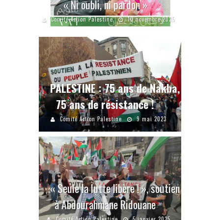
« Ni oubli, ni pardon »
Comité Action Palestine
10 novembre 2025
PALESTINE : 75 ans de Nakba,
75 ans de résistance !
Comité Action Palestine
9 mai 2023
« Seule la lutte libère ! », soutien
à Abdourahmane Ridouane
Comité Action Palestine
5 janvier 2025