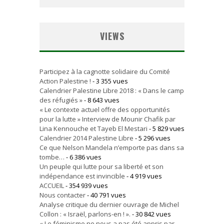
VIEWS
Participez à la cagnotte solidaire du Comité
Action Palestine !
- 3 355 vues
Calendrier Palestine Libre 2018 : « Dans le camp
des réfugiés »
- 8 643 vues
« Le contexte actuel offre des opportunités
pour la lutte » Interview de Mounir Chafik par
Lina Kennouche et Tayeb El Mestari
- 5 829 vues
Calendrier 2014 Palestine Libre
- 5 296 vues
Ce que Nelson Mandela n’emporte pas dans sa
tombe…
- 6 386 vues
Un peuple qui lutte pour sa liberté et son
indépendance est invincible
- 4 919 vues
ACCUEIL
- 354 939 vues
Nous contacter
- 40 791 vues
Analyse critique du dernier ouvrage de Michel
Collon : « Israël, parlons-en ! ».
- 30 842 vues
« Le féminisme ne nous a pas été appris par