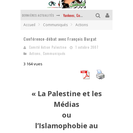
DERNIÈRES ACTUALITÉS
Yankees, Go home !
Accueil
Communiqués
Actions
Chantage terroriste
Conférence-débat avec François Burgat
La révolution ou rien
Comité Action Palestine
1 octobre 2007
Des accords de paix sans le peuple et contre le peuple
Actions
,
Communiqués
La guerre sioniste, la guerre démographique
3 164 vues
La banalité du mal colonial
« La Palestine et les
Médias
ou
l’Islamophobie au