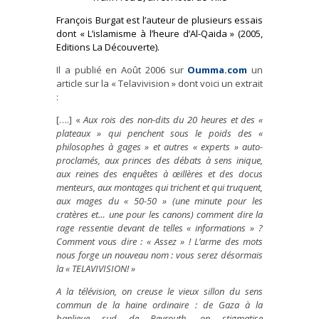
François Burgat est l’auteur de plusieurs essais
dont « L’islamisme à l’heure d’Al-Qaida » (2005,
Editions La Découverte).
Il a publié en Août 2006 sur
Oumma.com
un
article sur la « Telavivision » dont voici un extrait
:
[….] «
Aux rois des non-dits du 20 heures et des «
plateaux » qui penchent sous le poids des «
philosophes à gages » et autres « experts » auto-
proclamés, aux princes des débats à sens inique,
aux reines des enquêtes à œillères et des docus
menteurs, aux montages qui trichent et qui truquent,
aux mages du « 50-50 » (une minute pour les
cratères et… une pour les canons) comment dire la
rage ressentie devant de telles « informations » ?
Comment vous dire : « Assez » ! L’arme des mots
nous forge un nouveau nom : vous serez désormais
la « TELAVIVISION! »
A la télévision, on creuse le vieux sillon du sens
commun de la haine ordinaire : de Gaza à la
banlieue sud de Beyrouth, on stigmatise