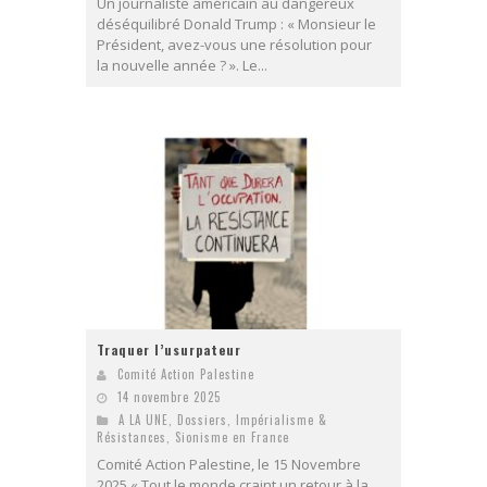
Un journaliste américain au dangereux
déséquilibré Donald Trump : « Monsieur le
Président, avez-vous une résolution pour
la nouvelle année ? ». Le...
Traquer l’usurpateur
Comité Action Palestine
14 novembre 2025
A LA UNE
,
Dossiers
,
Impérialisme &
Résistances
,
Sionisme en France
Comité Action Palestine, le 15 Novembre
2025 « Tout le monde craint un retour à la