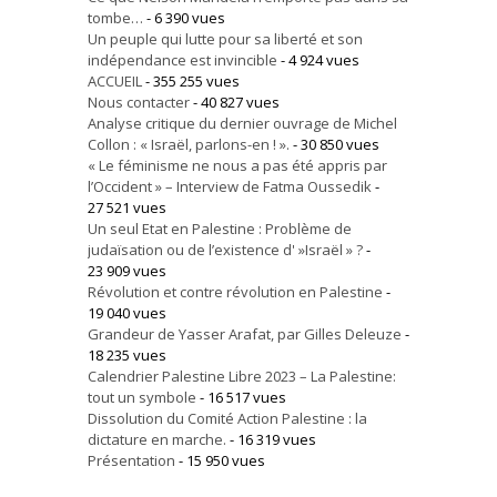
tombe…
- 6 390 vues
Un peuple qui lutte pour sa liberté et son
indépendance est invincible
- 4 924 vues
ACCUEIL
- 355 255 vues
Nous contacter
- 40 827 vues
Analyse critique du dernier ouvrage de Michel
Collon : « Israël, parlons-en ! ».
- 30 850 vues
« Le féminisme ne nous a pas été appris par
l’Occident » – Interview de Fatma Oussedik
-
27 521 vues
Un seul Etat en Palestine : Problème de
judaïsation ou de l’existence d' »Israël » ?
-
23 909 vues
Révolution et contre révolution en Palestine
-
19 040 vues
Grandeur de Yasser Arafat, par Gilles Deleuze
-
18 235 vues
Calendrier Palestine Libre 2023 – La Palestine:
tout un symbole
- 16 517 vues
Dissolution du Comité Action Palestine : la
dictature en marche.
- 16 319 vues
Présentation
- 15 950 vues