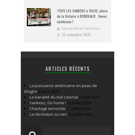
TOUS LES SAMEDIS à 15h30, place
de la Victoire à BORDEAUX . Venez
nombreux !
Comité Action Palestine
23 novembre 2025
ARTICLES RÉCENTS
La puissance américaine en peau de
chagrin
8 août 2026
La banalité du mal colonial
1 août 2026
Yankees, Go home !
26 juillet 2026
Chantage terroriste
17 juillet 2026
La révolution ou rien
10 juillet 2026