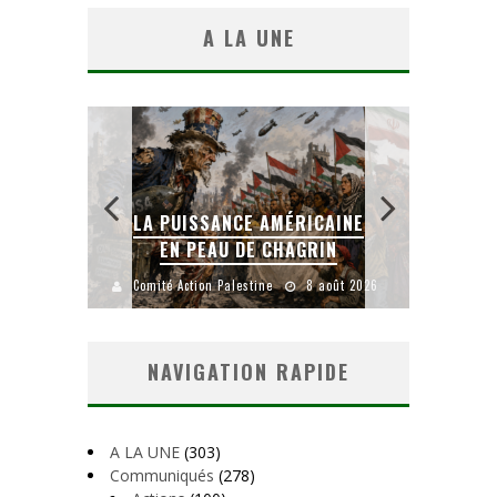
A LA UNE
PUISSANCE AMÉRICAINE
LA BANALITÉ DU MAL
EN PEAU DE CHAGRIN
COLONIAL
é Action Palestine
8 août 2026
Comité Action Palestine
1 aoû
NAVIGATION RAPIDE
A LA UNE
(303)
Communiqués
(278)