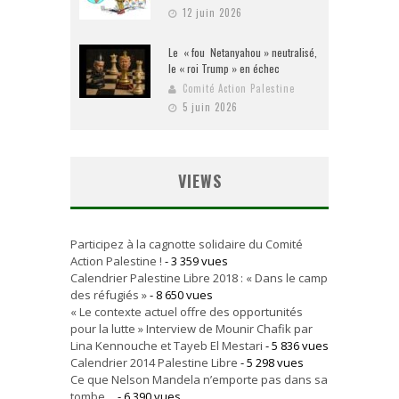
12 juin 2026
Le « fou Netanyahou » neutralisé,
le « roi Trump » en échec
Comité Action Palestine
5 juin 2026
VIEWS
Participez à la cagnotte solidaire du Comité
Action Palestine !
- 3 359 vues
Calendrier Palestine Libre 2018 : « Dans le camp
des réfugiés »
- 8 650 vues
« Le contexte actuel offre des opportunités
pour la lutte » Interview de Mounir Chafik par
Lina Kennouche et Tayeb El Mestari
- 5 836 vues
Calendrier 2014 Palestine Libre
- 5 298 vues
Ce que Nelson Mandela n’emporte pas dans sa
tombe…
- 6 390 vues