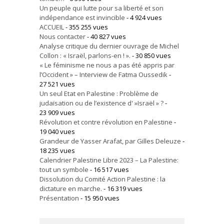
Un peuple qui lutte pour sa liberté et son
indépendance est invincible
- 4 924 vues
ACCUEIL
- 355 255 vues
Nous contacter
- 40 827 vues
Analyse critique du dernier ouvrage de Michel
Collon : « Israël, parlons-en ! ».
- 30 850 vues
« Le féminisme ne nous a pas été appris par
l’Occident » – Interview de Fatma Oussedik
-
27 521 vues
Un seul Etat en Palestine : Problème de
judaïsation ou de l’existence d' »Israël » ?
-
23 909 vues
Révolution et contre révolution en Palestine
-
19 040 vues
Grandeur de Yasser Arafat, par Gilles Deleuze
-
18 235 vues
Calendrier Palestine Libre 2023 – La Palestine:
tout un symbole
- 16 517 vues
Dissolution du Comité Action Palestine : la
dictature en marche.
- 16 319 vues
Présentation
- 15 950 vues