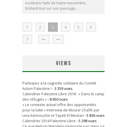
nucléaire faite de haine meurtrière,
brûlant tout sur son passage,...
1
2
3
4
5
6
7
VIEWS
Participez à la cagnotte solidaire du Comité
Action Palestine !
- 3 359 vues
Calendrier Palestine Libre 2018 : « Dans le camp
des réfugiés »
- 8 650 vues
« Le contexte actuel offre des opportunités
pour la lutte » Interview de Mounir Chafik par
Lina Kennouche et Tayeb El Mestari
- 5 836 vues
Calendrier 2014 Palestine Libre
- 5 298 vues
Ce que Nelson Mandela n’emporte pas dans sa