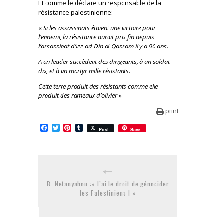
Et comme le déclare un responsable de la
résistance palestinienne:
«
Si les assassinats étaient une victoire pour
l’ennemi, la résistance aurait pris fin depuis
l’assassinat d’Izz ad-Din al-Qassam il y a 90 ans.
A un leader succèdent des dirigeants, à un soldat
dix, et à un martyr mille résistants
.
Cette terre produit des résistants comme elle
produit des rameaux d’olivier
»
print
Facebook
Twitter
Pinterest
Tumblr
Post
Save
B. Netanyahou :« J’ai le droit de génocider
les Palestiniens ! »