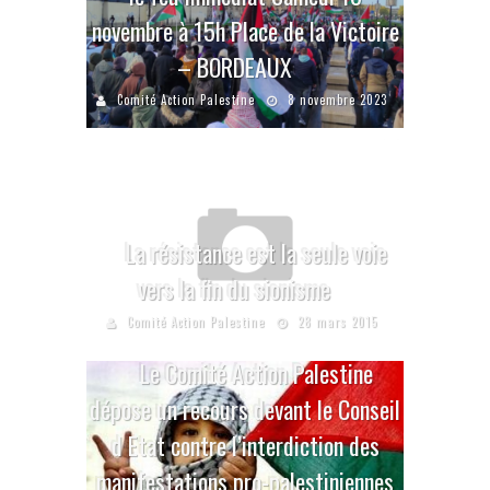
novembre à 15h Place de la Victoire
– BORDEAUX
Comité Action Palestine
8 novembre 2023
La résistance est la seule voie
vers la fin du sionisme
Comité Action Palestine
28 mars 2015
Le Comité Action Palestine
dépose un recours devant le Conseil
d Etat contre l’interdiction des
manifestations pro-palestiniennes