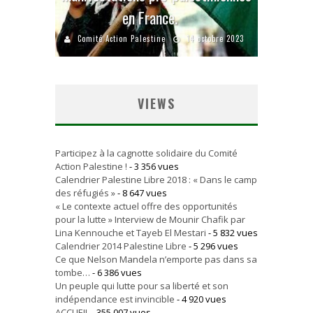
en France.
Comité Action Palestine
14 octobre 2023
VIEWS
Participez à la cagnotte solidaire du Comité
Action Palestine !
- 3 356 vues
Calendrier Palestine Libre 2018 : « Dans le camp
des réfugiés »
- 8 647 vues
« Le contexte actuel offre des opportunités
pour la lutte » Interview de Mounir Chafik par
Lina Kennouche et Tayeb El Mestari
- 5 832 vues
Calendrier 2014 Palestine Libre
- 5 296 vues
Ce que Nelson Mandela n’emporte pas dans sa
tombe…
- 6 386 vues
Un peuple qui lutte pour sa liberté et son
indépendance est invincible
- 4 920 vues
ACCUEIL
- 355 007 vues