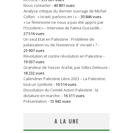
Nous contacter
- 40 801 vues
Analyse critique du dernier ouvrage de Michel
Collon : « Israël, parlons-en ! ».
- 30 846 vues
« Le féminisme ne nous a pas été appris par
l’Occident » – Interview de Fatma Oussedik
-
27 516 vues
Un seul Etat en Palestine : Problème de
judaïsation ou de l’existence d' »Israël » ?
-
23 907 vues
Révolution et contre révolution en Palestine
-
19 037 vues
Grandeur de Yasser Arafat, par Gilles Deleuze
-
18 232 vues
Calendrier Palestine Libre 2023 – La Palestine:
tout un symbole
- 16 514 vues
Dissolution du Comité Action Palestine : la
dictature en marche.
- 16 311 vues
Présentation
- 15 942 vues
A LA UNE