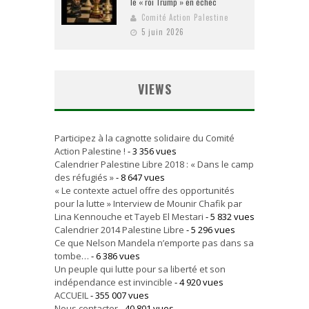
le « roi Trump » en échec
Comité Action Palestine
5 juin 2026
VIEWS
Participez à la cagnotte solidaire du Comité
Action Palestine !
- 3 356 vues
Calendrier Palestine Libre 2018 : « Dans le camp
des réfugiés »
- 8 647 vues
« Le contexte actuel offre des opportunités
pour la lutte » Interview de Mounir Chafik par
Lina Kennouche et Tayeb El Mestari
- 5 832 vues
Calendrier 2014 Palestine Libre
- 5 296 vues
Ce que Nelson Mandela n’emporte pas dans sa
tombe…
- 6 386 vues
Un peuple qui lutte pour sa liberté et son
indépendance est invincible
- 4 920 vues
ACCUEIL
- 355 007 vues
Nous contacter
- 40 801 vues