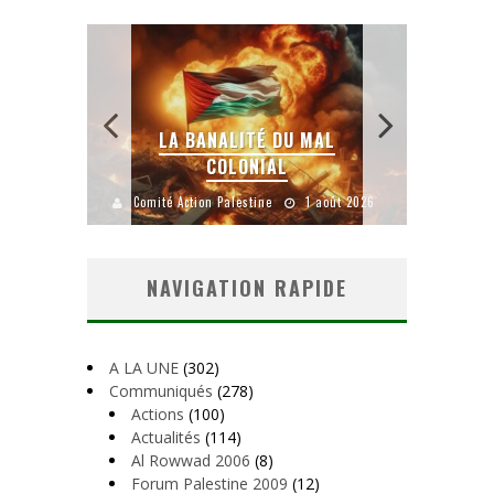
 SANS
E LE
LA BANALITÉ DU MAL
COLONIAL
Y
uillet 2026
Comité Action Palestine
1 août 2026
Comité A
NAVIGATION RAPIDE
A LA UNE
(302)
Communiqués
(278)
Actions
(100)
Actualités
(114)
Al Rowwad 2006
(8)
Forum Palestine 2009
(12)