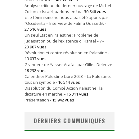
Analyse critique du dernier ouvrage de Michel
Collon : « Israël, parlons-en ! ».
- 30 846 vues
« Le féminisme ne nous a pas été appris par
l’Occident » – Interview de Fatma Oussedik
-
27 516 vues
Un seul Etat en Palestine : Problème de
judaïsation ou de l’existence d' »Israël » ?
-
23 907 vues
Révolution et contre révolution en Palestine
-
19 037 vues
Grandeur de Yasser Arafat, par Gilles Deleuze
-
18 232 vues
Calendrier Palestine Libre 2023 – La Palestine:
tout un symbole
- 16 514 vues
Dissolution du Comité Action Palestine : la
dictature en marche.
- 16 311 vues
Présentation
- 15 942 vues
DERNIERS COMMUNIQUES