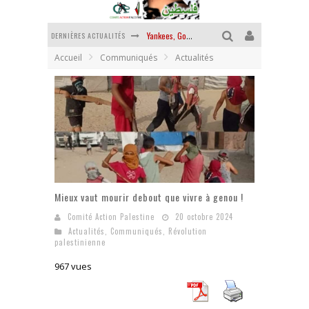
DERNIÈRES ACTUALITÉS
Yankees, Go home !
Accueil
Communiqués
Actualités
Chantage terroriste
La révolution ou rien
Des accords de paix sans le peuple et contre le peuple
La guerre sioniste, la guerre démographique
La banalité du mal colonial
Mieux vaut mourir debout que vivre à genou !
Comité Action Palestine
20 octobre 2024
Actualités
,
Communiqués
,
Révolution
palestinienne
967 vues